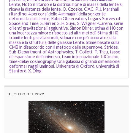
Lente
,
Noto il ritardo e la distribuzione di massa della lente si
ricava la distanza della lente
,
O. Czoske
,
OAC
,
P. J. Marshall
,
ritardi nei 4 percorsi delle 4 immagini della sorgente
deformata dalla lente
,
Rubin Observatory Legacy Survey of
Space and Time
,
S. Birrer
,
S. H. Suyu
,
S. Wagner-Carena
,
serie
di lenti gravitazionali aggiuntive
,
Simon Birrer
,
stima di H0 con
una incertezza minore rispetto ad altri metodi
,
Stima di H0
tramite lenti gravitazionali
,
stimare con più accuratezza la
massa e la struttura delle galassie Lente
,
Stime basate sulla
CMB in disaccordo con il metodo delle supernove
,
Strides
,
Sub-Department of Astrophysics
,
T. Collett
,
T. Treu
,
tasso
di espansione dell’universo
,
team internazionale TdCosmo
,
time-delay cosmography
,
Una galassia di grandi dimensione
deforma i raggi luminosi
,
Università di Oxford
,
università di
Stanford
,
X. Ding
IL CIELO DEL 2022