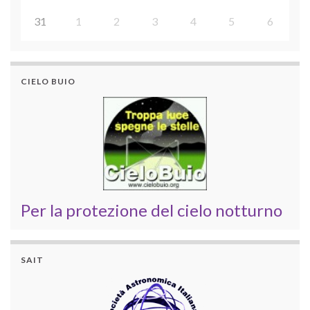
31
1
2
3
4
5
6
CIELO BUIO
Per la protezione del cielo notturno
SAIT