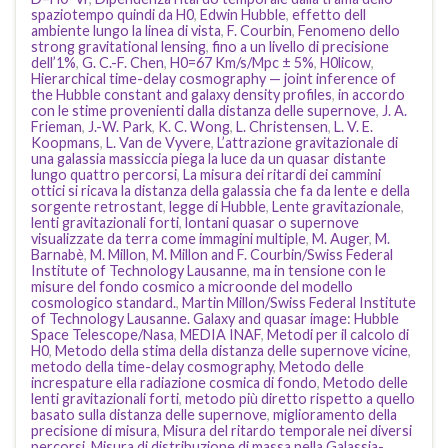
spaziotempo quindi da H0
,
Edwin Hubble
,
effetto dell
ambiente lungo la linea di vista
,
F. Courbin
,
Fenomeno dello
strong gravitational lensing
,
fino a un livello di precisione
dell’1%
,
G. C.-F. Chen
,
H0=67 Km/s/Mpc ± 5%
,
H0licow
,
Hierarchical time-delay cosmography — joint inference of
the Hubble constant and galaxy density profiles
,
in accordo
con le stime provenienti dalla distanza delle supernove
,
J. A.
Frieman
,
J.-W. Park
,
K. C. Wong
,
L. Christensen
,
L. V. E.
Koopmans
,
L. Van de Vyvere
,
L’attrazione gravitazionale di
una galassia massiccia piega la luce da un quasar distante
lungo quattro percorsi
,
La misura dei ritardi dei cammini
ottici si ricava la distanza della galassia che fa da lente e della
sorgente retrostant
,
legge di Hubble
,
Lente gravitazionale
,
lenti gravitazionali forti
,
lontani quasar o supernove
visualizzate da terra come immagini multiple
,
M. Auger
,
M.
Barnabè
,
M. Millon
,
M. Millon and F. Courbin/Swiss Federal
Institute of Technology Lausanne
,
ma in tensione con le
misure del fondo cosmico a microonde del modello
cosmologico standard.
,
Martin Millon/Swiss Federal Institute
of Technology Lausanne. Galaxy and quasar image: Hubble
Space Telescope/Nasa
,
MEDIA INAF
,
Metodi per il calcolo di
H0
,
Metodo della stima della distanza delle supernove vicine
,
metodo della time-delay cosmography
,
Metodo delle
increspature ella radiazione cosmica di fondo
,
Metodo delle
lenti gravitazionali forti
,
metodo più diretto rispetto a quello
basato sulla distanza delle supernove
,
miglioramento della
precisione di misura
,
Misura del ritardo temporale nei diversi
percorsi
,
Misura di distribuzione di massa nella Galassia-