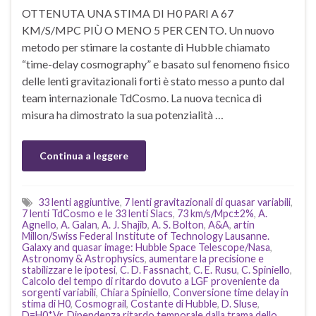
OTTENUTA UNA STIMA DI H0 PARI A 67
KM/S/MPC PIÙ O MENO 5 PER CENTO. Un nuovo
metodo per stimare la costante di Hubble chiamato
“time-delay cosmography” e basato sul fenomeno fisico
delle lenti gravitazionali forti è stato messo a punto dal
team internazionale TdCosmo. La nuova tecnica di
misura ha dimostrato la sua potenzialità …
Continua a leggere
33 lenti aggiuntive
,
7 lenti gravitazionali di quasar variabili
,
7 lenti TdCosmo e le 33 lenti Slacs
,
73 km/s/Mpc±2%
,
A.
Agnello
,
A. Galan
,
A. J. Shajib
,
A. S. Bolton
,
A&A
,
artin
Millon/Swiss Federal Institute of Technology Lausanne.
Galaxy and quasar image: Hubble Space Telescope/Nasa
,
Astronomy & Astrophysics
,
aumentare la precisione e
stabilizzare le ipotesi
,
C. D. Fassnacht
,
C. E. Rusu
,
C. Spiniello
,
Calcolo del tempo di ritardo dovuto a LGF proveniente da
sorgenti variabili
,
Chiara Spiniello
,
Conversione time delay in
stima di H0
,
Cosmograil
,
Costante di Hubble
,
D. Sluse
,
D=H0*Vr
,
Dipendenza ritardo temporale dalla trama dello