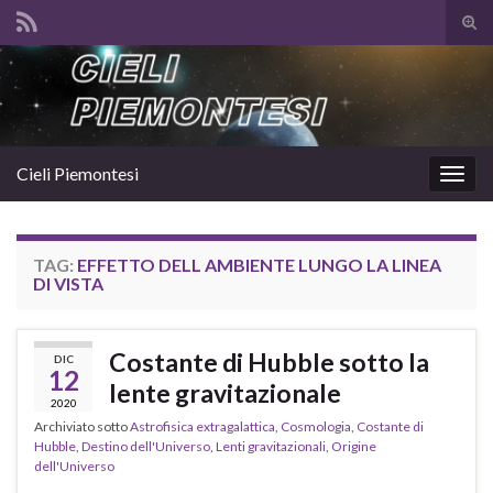
Atti
il
Search for:
mod
di
rice
Cieli Piemontesi
Attiv
la
navig
TAG:
EFFETTO DELL AMBIENTE LUNGO LA LINEA
DI VISTA
Costante di Hubble sotto la
DIC
12
lente gravitazionale
2020
Archiviato sotto
Astrofisica extragalattica
,
Cosmologia
,
Costante di
Hubble
,
Destino dell'Universo
,
Lenti gravitazionali
,
Origine
dell'Universo