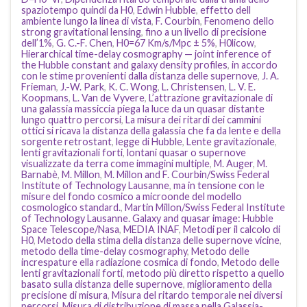
spaziotempo quindi da H0
,
Edwin Hubble
,
effetto dell
ambiente lungo la linea di vista
,
F. Courbin
,
Fenomeno dello
strong gravitational lensing
,
fino a un livello di precisione
dell’1%
,
G. C.-F. Chen
,
H0=67 Km/s/Mpc ± 5%
,
H0licow
,
Hierarchical time-delay cosmography — joint inference of
the Hubble constant and galaxy density profiles
,
in accordo
con le stime provenienti dalla distanza delle supernove
,
J. A.
Frieman
,
J.-W. Park
,
K. C. Wong
,
L. Christensen
,
L. V. E.
Koopmans
,
L. Van de Vyvere
,
L’attrazione gravitazionale di
una galassia massiccia piega la luce da un quasar distante
lungo quattro percorsi
,
La misura dei ritardi dei cammini
ottici si ricava la distanza della galassia che fa da lente e della
sorgente retrostant
,
legge di Hubble
,
Lente gravitazionale
,
lenti gravitazionali forti
,
lontani quasar o supernove
visualizzate da terra come immagini multiple
,
M. Auger
,
M.
Barnabè
,
M. Millon
,
M. Millon and F. Courbin/Swiss Federal
Institute of Technology Lausanne
,
ma in tensione con le
misure del fondo cosmico a microonde del modello
cosmologico standard.
,
Martin Millon/Swiss Federal Institute
of Technology Lausanne. Galaxy and quasar image: Hubble
Space Telescope/Nasa
,
MEDIA INAF
,
Metodi per il calcolo di
H0
,
Metodo della stima della distanza delle supernove vicine
,
metodo della time-delay cosmography
,
Metodo delle
increspature ella radiazione cosmica di fondo
,
Metodo delle
lenti gravitazionali forti
,
metodo più diretto rispetto a quello
basato sulla distanza delle supernove
,
miglioramento della
precisione di misura
,
Misura del ritardo temporale nei diversi
percorsi
,
Misura di distribuzione di massa nella Galassia-