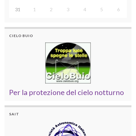
31
1
2
3
4
5
6
CIELO BUIO
Per la protezione del cielo notturno
SAIT