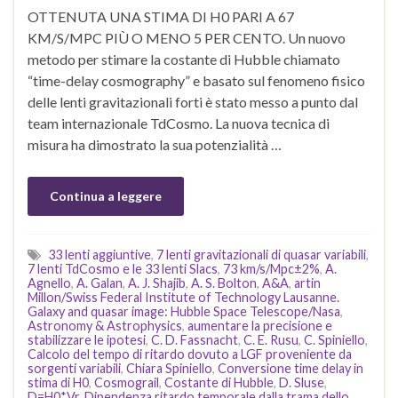
OTTENUTA UNA STIMA DI H0 PARI A 67
KM/S/MPC PIÙ O MENO 5 PER CENTO. Un nuovo
metodo per stimare la costante di Hubble chiamato
“time-delay cosmography” e basato sul fenomeno fisico
delle lenti gravitazionali forti è stato messo a punto dal
team internazionale TdCosmo. La nuova tecnica di
misura ha dimostrato la sua potenzialità …
Continua a leggere
33 lenti aggiuntive
,
7 lenti gravitazionali di quasar variabili
,
7 lenti TdCosmo e le 33 lenti Slacs
,
73 km/s/Mpc±2%
,
A.
Agnello
,
A. Galan
,
A. J. Shajib
,
A. S. Bolton
,
A&A
,
artin
Millon/Swiss Federal Institute of Technology Lausanne.
Galaxy and quasar image: Hubble Space Telescope/Nasa
,
Astronomy & Astrophysics
,
aumentare la precisione e
stabilizzare le ipotesi
,
C. D. Fassnacht
,
C. E. Rusu
,
C. Spiniello
,
Calcolo del tempo di ritardo dovuto a LGF proveniente da
sorgenti variabili
,
Chiara Spiniello
,
Conversione time delay in
stima di H0
,
Cosmograil
,
Costante di Hubble
,
D. Sluse
,
D=H0*Vr
,
Dipendenza ritardo temporale dalla trama dello