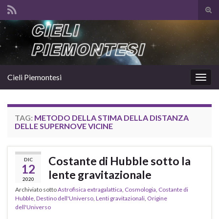
Atti
il
Search for:
mod
di
rice
Cieli Piemontesi
Attiv
la
navig
TAG:
METODO DELLA STIMA DELLA DISTANZA
DELLE SUPERNOVE VICINE
Costante di Hubble sotto la
DIC
12
lente gravitazionale
2020
Archiviato sotto
Astrofisica extragalattica
,
Cosmologia
,
Costante di
Hubble
,
Destino dell'Universo
,
Lenti gravitazionali
,
Origine
dell'Universo