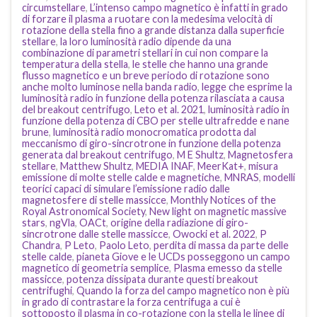
circumstellare
,
L’intenso campo magnetico è infatti in grado
di forzare il plasma a ruotare con la medesima velocità di
rotazione della stella fino a grande distanza dalla superficie
stellare
,
la loro luminosità radio dipende da una
combinazione di parametri stellari in cui non compare la
temperatura della stella
,
le stelle che hanno una grande
flusso magnetico e un breve periodo di rotazione sono
anche molto luminose nella banda radio
,
legge che esprime la
luminosità radio in funzione della potenza rilasciata a causa
del breakout centrifugo
,
Leto et al. 2021
,
luminosità radio in
funzione della potenza di CBO per stelle ultrafredde e nane
brune
,
luminosità radio monocromatica prodotta dal
meccanismo di giro-sincrotrone in funzione della potenza
generata dal breakout centrifugo
,
M E Shultz
,
Magnetosfera
stellare
,
Matthew Shultz
,
MEDIA INAF
,
MeerKat+
,
misura
emissione di molte stelle calde e magnetiche
,
MNRAS
,
modelli
teorici capaci di simulare l’emissione radio dalle
magnetosfere di stelle massicce
,
Monthly Notices of the
Royal Astronomical Society
,
New light on magnetic massive
stars
,
ngVla
,
OACt
,
origine della radiazione di giro-
sincrotrone dalle stelle massicce
,
Owocki et al. 2022
,
P
Chandra
,
P Leto
,
Paolo Leto
,
perdita di massa da parte delle
stelle calde
,
pianeta Giove e le UCDs posseggono un campo
magnetico di geometria semplice
,
Plasma emesso da stelle
massicce
,
potenza dissipata durante questi breakout
centrifughi
,
Quando la forza del campo magnetico non è più
in grado di contrastare la forza centrifuga a cui è
sottoposto il plasma in co-rotazione con la stella le linee di