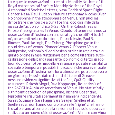
fare queste osservazioni da remoto
,
Monthly Notices of the
Royal Astronomical Society
,
Monthly Notices of the Royal
Astronomical Society: Letters
,
Nasa Goddard Space Flight
Center
,
Nasa/ Paul Hudson
,
Nature astronomy
,
Nicolas Biver
,
No phosphine in the atmosphere of Venus
,
non puoi mai
dimostrare che non c’è alcuna fosfina
,
oco dissimile dalla
massa dell’acido solfidrico (H2S)
,
On the Robustness of
Phosphine Signatures in Venus’ Clouds
,
ottenere una nuova
osservazione di fosfina con una strategia che utilizzi tutti i
miglioramenti nella calibrazione
,
Patrick Irwin
,
Paul B.
Rimmer
,
Paul Hartogh
,
Per Friberg
,
Phosphine gas in the
cloud decks of Venus
,
Pioneer Venus 2
,
Pioneer Venus
Multiprobe
,
polinomio di dodicesimo ordine in ampiezza e di
quinto ordine in fase funzionava bene come ulteriore auto-
calibrazione della banda passante
,
polinomio di terzo grado
(non dodicesimo) per modellare il rumore
,
possibile variabilità
spaziale o temporale
,
possibili implicazioni che una eventuale
osservazione di fosfina nelle loro atmosfere potrebbe avere
un giorno
,
primissimi dati ottenuti dal team di Greaves
nessuna evidenza significativa di fosfina
,
Qa3
,
Quality
assurance
,
Rakesh Mogul
,
Ravi Kopparapu
,
Re-analysis of
the 267 GHz ALMA observations of Venus: No statistically
significant detection of phosphine
,
Richard Cosentino
,
Riprodurre i risultati sperimentali in maniera indipendente
,
Sanjay S. Limaye
,
Sara Faggi
,
Sara Seager
,
Snellen et al.
,
Snellen et al. non hanno controllato se le “righe” che hanno
trovato erano al centro della sezione di test
,
solo dopo aver
realizzato un nuovo ciclo di osservazioni di Venere con Alma
,