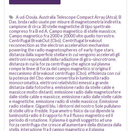
A ud-Doula
,
Australia Telescope Compact Array (Atca)
,
B
Das
,
bnda radio usate per misure di magnetometria indiretta
,
campione di circa 30 stelle magnetiche di tipo spettrale
compreso fra B ed A
,
Campo magnetico di stelle massicce
,
Campo magnetico fra 2000 e 20000 vlte quello terrestre
,
Centrifugal BreakOut (Cbo)
,
Centrifugal breakout
reconnection as the electron acceleration mechanism
powering the radio magnetospheres of early-type stars
,
distanza dalla superficie stellare in cui vengono accelerati gli
elettroni responsabili della radiazione di giro-sincrotrone
,
distanza in cui la forza centrifuga che agisce sul plasma
rompe le linee di forza del campo magnetico si origina il
meccanismo di breakout centrifugo (Cbo)
,
efficienza con cui
la potenza del Cbo viene convertita in luminosità radio
monocromatica
,
elettroni relativistici emessi a grande
distanza dalla fotosfera
,
emissione radio da stelle calde e
massicce molto distanti
,
emissione radio dalle magnetosfere
dalle stelle calde e massicce
,
emissione radio dalle stelle calde
e magnetiche
,
emissione radio di stelle massicce
,
Emissione
radio stellare
,
Giganti blu
,
i dintorni del nostro Sole pullulano
di stelle ultra-fredde
,
Il parametro fisico da cui dipende la
luminosità radio è il rapporto fra il flusso magnetico ed il
periodo di rotazione
,
Il plasma è quindi soggetto ad una
forza centrifuga che cresce all’aumentare della distanza dalla
stella
,
interazione fra il campo magnetico e il plasma