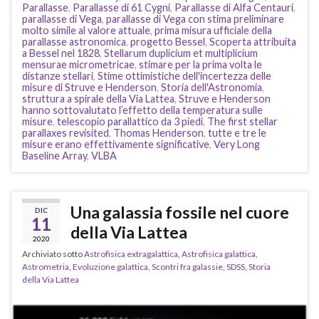
Parallasse
,
Parallasse di 61 Cygni
,
Parallasse di Alfa Centauri
,
parallasse di Vega
,
parallasse di Vega con stima preliminare
molto simile al valore attuale
,
prima misura ufficiale della
parallasse astronomica
,
progetto Bessel
,
Scoperta attribuita
a Bessel nel 1828
,
Stellarum duplicium et multiplicium
mensurae micrometricae
,
stimare per la prima volta le
distanze stellari
,
Stime ottimistiche dell'incertezza delle
misure di Struve e Henderson
,
Storia dell'Astronomia
,
struttura a spirale della Via Lattea
,
Struve e Henderson
hanno sottovalutato l’effetto della temperatura sulle
misure
,
telescopio parallattico da 3 piedi
,
The first stellar
parallaxes revisited
,
Thomas Henderson
,
tutte e tre le
misure erano effettivamente significative
,
Very Long
Baseline Array
,
VLBA
Una galassia fossile nel cuore
DIC
11
della Via Lattea
2020
Archiviato sotto
Astrofisica extragalattica
,
Astrofisica galattica
,
Astrometria
,
Evoluzione galattica
,
Scontri fra galassie
,
SDSS
,
Storia
della Via Lattea