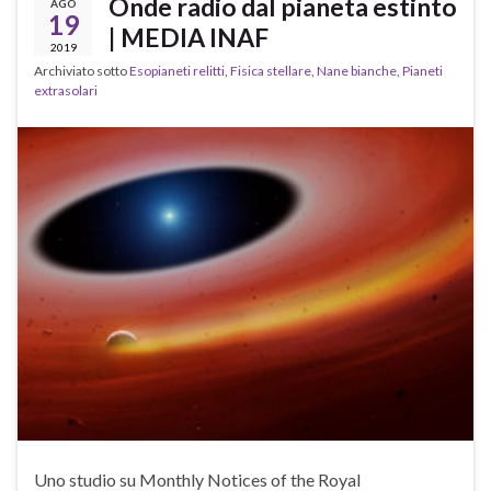
Onde radio dal pianeta estinto
AGO
19
| MEDIA INAF
2019
Archiviato sotto
Esopianeti relitti
,
Fisica stellare
,
Nane bianche
,
Pianeti
extrasolari
Uno studio su Monthly Notices of the Royal