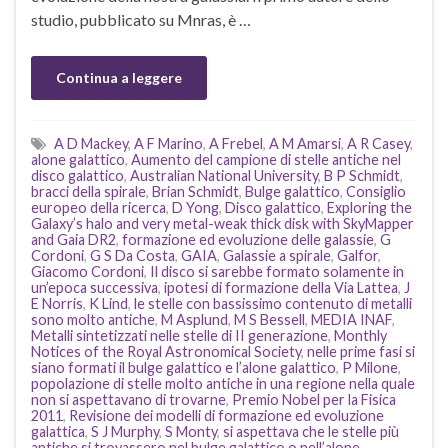
studio, pubblicato su Mnras, è …
Continua a leggere
A D Mackey
,
A F Marino
,
A Frebel
,
A M Amarsi
,
A R Casey
,
alone galattico
,
Aumento del campione di stelle antiche nel
disco galattico
,
Australian National University
,
B P Schmidt
,
bracci della spirale
,
Brian Schmidt
,
Bulge galattico
,
Consiglio
europeo della ricerca
,
D Yong
,
Disco galattico
,
Exploring the
Galaxy’s halo and very metal-weak thick disk with SkyMapper
and Gaia DR2
,
formazione ed evoluzione delle galassie
,
G
Cordoni
,
G S Da Costa
,
GAIA
,
Galassie a spirale
,
Galfor
,
Giacomo Cordoni
,
Il disco si sarebbe formato solamente in
un’epoca successiva
,
ipotesi di formazione della Via Lattea
,
J
E Norris
,
K Lind
,
le stelle con bassissimo contenuto di metalli
sono molto antiche
,
M Asplund
,
M S Bessell
,
MEDIA INAF
,
Metalli sintetizzati nelle stelle di II generazione
,
Monthly
Notices of the Royal Astronomical Society
,
nelle prime fasi si
siano formati il bulge galattico e l’alone galattico
,
P Milone
,
popolazione di stelle molto antiche in una regione nella quale
non si aspettavano di trovarne
,
Premio Nobel per la Fisica
2011
,
Revisione dei modelli di formazione ed evoluzione
galattica
,
S J Murphy
,
S Monty
,
si aspettava che le stelle più
antiche si trovassero nel bulge galattico o nell’alone