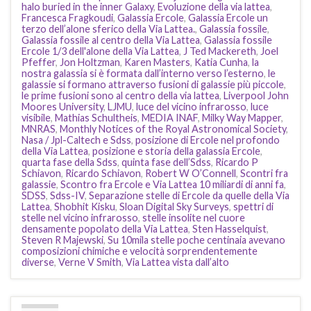
halo buried in the inner Galaxy
,
Evoluzione della via lattea
,
Francesca Fragkoudi
,
Galassia Ercole
,
Galassia Ercole un
terzo dell’alone sferico della Via Lattea.
,
Galassia fossile
,
Galassia fossile al centro della Via Lattea
,
Galassia fossile
Ercole 1/3 dell'alone della Via Lattea
,
J Ted Mackereth
,
Joel
Pfeffer
,
Jon Holtzman
,
Karen Masters
,
Katia Cunha
,
la
nostra galassia si è formata dall’interno verso l’esterno
,
le
galassie si formano attraverso fusioni di galassie più piccole
,
le prime fusioni sono al centro della via lattea
,
Liverpool John
Moores University
,
LJMU
,
luce del vicino infrarosso
,
luce
visibile
,
Mathias Schultheis
,
MEDIA INAF
,
Milky Way Mapper
,
MNRAS
,
Monthly Notices of the Royal Astronomical Society
,
Nasa / Jpl-Caltech e Sdss
,
posizione di Ercole nel profondo
della Via Lattea
,
posizione e storia della galassia Ercole
,
quarta fase della Sdss
,
quinta fase dell’Sdss
,
Ricardo P
Schiavon
,
Ricardo Schiavon
,
Robert W O’Connell
,
Scontri fra
galassie
,
Scontro fra Ercole e Via Lattea 10 miliardi di anni fa
,
SDSS
,
Sdss-IV
,
Separazione stelle di Ercole da quelle della Via
Lattea
,
Shobhit Kisku
,
Sloan Digital Sky Surveys
,
spettri di
stelle nel vicino infrarosso
,
stelle insolite nel cuore
densamente popolato della Via Lattea
,
Sten Hasselquist
,
Steven R Majewski
,
Su 10mila stelle poche centinaia avevano
composizioni chimiche e velocità sorprendentemente
diverse
,
Verne V Smith
,
Via Lattea vista dall’alto