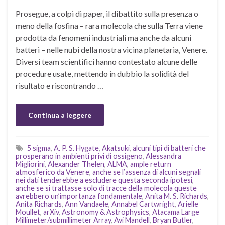
Prosegue, a colpi di paper, il dibattito sulla presenza o
meno della fosfina – rara molecola che sulla Terra viene
prodotta da fenomeni industriali ma anche da alcuni
batteri – nelle nubi della nostra vicina planetaria, Venere.
Diversi team scientifici hanno contestato alcune delle
procedure usate, mettendo in dubbio la solidità del
risultato e riscontrando …
Continua a leggere
5 sigma
,
A. P. S. Hygate
,
Akatsuki
,
alcuni tipi di batteri che
prosperano in ambienti privi di ossigeno
,
Alessandra
Migliorini
,
Alexander Thelen
,
ALMA
,
ample return
atmosferico da Venere
,
anche se l’assenza di alcuni segnali
nei dati tenderebbe a escludere questa seconda ipotesi
,
anche se si trattasse solo di tracce della molecola queste
avrebbero un’importanza fondamentale
,
Anita M. S. Richards
,
Anita Richards
,
Ann Vandaele
,
Annabel Cartwright
,
Arielle
Moullet
,
arXiv
,
Astronomy & Astrophysics
,
Atacama Large
Millimeter/submillimeter Array
,
Avi Mandell
,
Bryan Butler
,