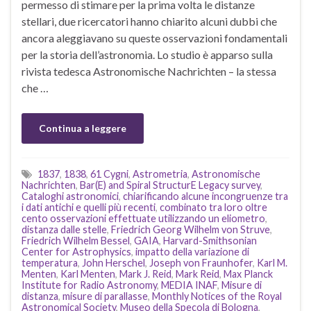
permesso di stimare per la prima volta le distanze
stellari, due ricercatori hanno chiarito alcuni dubbi che
ancora aleggiavano su queste osservazioni fondamentali
per la storia dell’astronomia. Lo studio è apparso sulla
rivista tedesca Astronomische Nachrichten – la stessa
che …
Continua a leggere
1837
,
1838
,
61 Cygni
,
Astrometria
,
Astronomische
Nachrichten
,
Bar(E) and Spiral StructurE Legacy survey
,
Cataloghi astronomici
,
chiarificando alcune incongruenze tra
i dati antichi e quelli più recenti
,
combinato tra loro oltre
cento osservazioni effettuate utilizzando un eliometro
,
distanza dalle stelle
,
Friedrich Georg Wilhelm von Struve
,
Friedrich Wilhelm Bessel
,
GAIA
,
Harvard-Smithsonian
Center for Astrophysics
,
impatto della variazione di
temperatura
,
John Herschel
,
Joseph von Fraunhofer
,
Karl M.
Menten
,
Karl Menten
,
Mark J. Reid
,
Mark Reid
,
Max Planck
Institute for Radio Astronomy
,
MEDIA INAF
,
Misure di
distanza
,
misure di parallasse
,
Monthly Notices of the Royal
Astronomical Society
,
Museo della Specola di Bologna
,