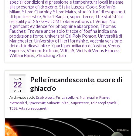
speciali condizioni di pressione e temperatura locali insieme
alla presenza di idrogeno
,
Statia Luszcz-Cook
,
Stefanie
Milam
,
Steve Charnley
,
Steve Mairs
,
studi futuri di esopianeti
di tipo terrestre
,
Sukrit Ranjan
,
super-terre
,
The statistical
reliability of 267 GHz JCMT observations of Venus: No
significant evidence for phosphine absorption
,
Thomas
Fauchez
,
Trovare anche solo tracce di fosfina indica una
produzione forte
,
università Cal Poly Pomon
,
Università di
Manchester
,
University of Hertfordshire
,
vecchia versione
dei dati indicava oltre 7 parti per miliardo di fosfina
,
Venus
Express
,
Vincent Kofman
,
VIRTIS
,
Virtis di Venus Express
,
William Bains
,
Zhuchang Zhan
Pelle incandescente, cuore di
GEN
22
ghiaccio
2021
Archiviato sotto
Esobiologia
,
Fisica stellare
,
Nane gialle
,
Pianeti
extrasolari
,
Spacecraft
,
Subnettuniani
,
Superterre
,
Telescopi spaziali
,
TESS
,
Vita su esopianeti