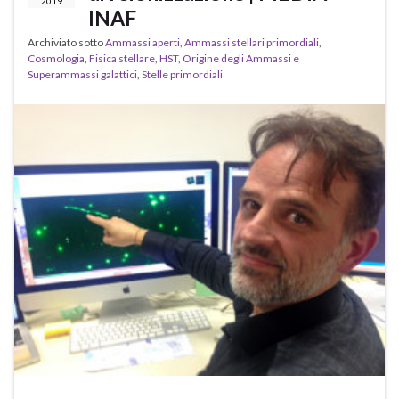
2019
INAF
Archiviato sotto
Ammassi aperti
,
Ammassi stellari primordiali
,
Cosmologia
,
Fisica stellare
,
HST
,
Origine degli Ammassi e
Superammassi galattici
,
Stelle primordiali