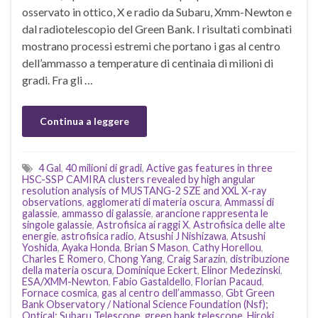
osservato in ottico, X e radio da Subaru, Xmm-Newton e
dal radiotelescopio del Green Bank. I risultati combinati
mostrano processi estremi che portano i gas al centro
dell’ammasso a temperature di centinaia di milioni di
gradi. Fra gli …
Continua a leggere
4 Gal
,
40 milioni di gradi
,
Active gas features in three
HSC-SSP CAMIRA clusters revealed by high angular
resolution analysis of MUSTANG-2 SZE and XXL X-ray
observations
,
agglomerati di materia oscura
,
Ammassi di
galassie
,
ammasso di galassie
,
arancione rappresenta le
singole galassie
,
Astrofisica ai raggi X
,
Astrofisica delle alte
energie
,
astrofisica radio
,
Atsushi J Nishizawa
,
Atsushi
Yoshida
,
Ayaka Honda
,
Brian S Mason
,
Cathy Horellou
,
Charles E Romero
,
Chong Yang
,
Craig Sarazin
,
distribuzione
della materia oscura
,
Dominique Eckert
,
Elinor Medezinski
,
ESA/XMM-Newton
,
Fabio Gastaldello
,
Florian Pacaud
,
Fornace cosmica
,
gas al centro dell’ammasso
,
Gbt Green
Bank Observatory / National Science Foundation (Nsf);
Optical: Subaru Telescope
,
green bank telescope
,
Hiroki