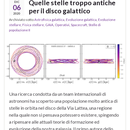
Quelle stelle troppo antiche
DIC
06
per il disco galattico
2020
Archiviato sotto
Astrofisica galattica
,
Evoluzione galattica
,
Evoluzione
stellare
,
Fisica stellare
,
GAIA
,
Operativi
,
Spacecraft
,
Stelle di
popolazione II
Una ricerca condotta da un team internazionali di
astronomi ha scoperto una popolazione molto antica di
stelle in orbita nel disco della Via Lattea, una regione
nella quale non si pensava potessero esistere, spingendo
a ripensare alle attuali teorie di formazione ed
evoluzione della nostra galassia. Il primo autore dello