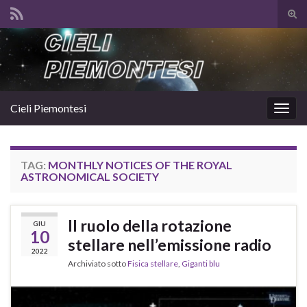
Atti
il
Search for:
mod
di
rice
Cieli Piemontesi
Attiv
la
navig
TAG:
MONTHLY NOTICES OF THE ROYAL
ASTRONOMICAL SOCIETY
Il ruolo della rotazione
GIU
10
stellare nell’emissione radio
2022
Archiviato sotto
Fisica stellare
,
Giganti blu