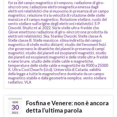
forza del campo magnetico si rompono
,
radiazione di giro-
sincrotrone
,
radiazione elettromagnetica emessa dagli
elettroni relativistici che si muovono in presenza di un campo
magnetico
,
relazione tra la velocità di rotazione delle stelle
massicce e il campo magnetico
,
Rotazione stellare
,
ruolo del
vento stellare sull’origine degli elettroni relativistici
,
S P
Owocki
,
Shultz et al. 2022
,
Sia le stelle ultra-fredde che
Giove emettono radiazione di giro-sincrotrone prodotta da
elettroni relativistici
,
Ska
,
Stanley Owocki
,
Stelle classe A
,
Stelle classe B
,
Stelle massicce
,
stima indiretta del campo
magnetico di stelle molto distanti
,
studio dei fenomeni fisici
che governano le dinamiche dei plasmi in presenza di campi
magnetici
,
studio dei pianeti ed esopianeti magnetici
,
studio
dei pianeti ed esopianeti magnetici e delle stelle ultra-fredde
e nane brune
,
studio delle stelle calde e magnetiche
,
temperature delle stelle calde e magnetiche da 9000 a 25000
K
,
Ultra Cool Dwarfs (Ucd)
,
Università di Catania
,
validità
della legge a tutte le magnetosfere dominate da un campo
magnetico stabile e dalla geometria semplice
,
vento stellare
radiativo
,
VLA
Fosfina e Venere: non è ancora
GEN
30
detta l’ultima parola
2021