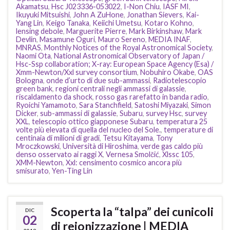
Akamatsu
,
Hsc J023336-053022
,
I-Non Chiu
,
IASF MI
,
Ikuyuki Mitsuishi
,
John A ZuHone
,
Jonathan Sievers
,
Kai-
Yang Lin
,
Keigo Tanaka
,
Keiichi Umetsu
,
Kotaro Kohno
,
lensing debole
,
Marguerite Pierre
,
Mark Birkinshaw
,
Mark
Devlin
,
Masamune Oguri
,
Mauro Sereno
,
MEDIA INAF
,
MNRAS
,
Monthly Notices of the Royal Astronomical Society
,
Naomi Ota
,
National Astronomical Observatory of Japan /
Hsc-Ssp collaboration; X-ray: European Space Agency (Esa) /
Xmm-Newton/Xxl survey consortium
,
Nobuhiro Okabe
,
OAS
Bologna
,
onde d’urto di due sub-ammassi
,
Radiotelescopio
green bank
,
regioni centrali negli ammassi di galassie
,
riscaldamento da shock
,
rosso gas rarefatto in banda radio
,
Ryoichi Yamamoto
,
Sara Stanchfield
,
Satoshi Miyazaki
,
Simon
Dicker
,
sub-ammassi di galassie
,
Subaru
,
survey Hsc
,
survey
XXL
,
telescopio ottico giapponese Subaru
,
temperatura 25
volte più elevata di quella del nucleo del Sole.
,
temperature di
centinaia di milioni di gradi
,
Tetsu Kitayama
,
Tony
Mroczkowski
,
Università di Hiroshima
,
verde gas caldo più
denso osservato ai raggi X
,
Vernesa Smolčić
,
Xlssc 105
,
XMM-Newton
,
Xxl: censimento cosmico ancora più
smisurato
,
Yen-Ting Lin
Scoperta la “talpa” dei cunicoli
DIC
02
di reionizzazione | MEDIA