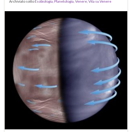
Archiviato sotto
Esobiologia
,
Planetologia
,
Venere
,
Vita su Venere