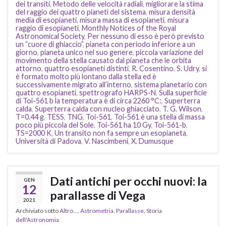
dei transiti
,
Metodo delle velocità radiali
,
migliorare la stima
del raggio dei quattro pianeti del sistema
,
misura densità
media di esopianeti
,
misura massa di esopianeti
,
misura
raggio di esopianeti
,
Monthly Notices of the Royal
Astronomical Society
,
Per nessuno di esso è però previsto
un “cuore di ghiaccio”
,
pianeta con periodo inferiore a un
giorno
,
pianeta unico nel suo genere
,
piccola variazione del
movimento della stella causato dal pianeta che le orbita
attorno
,
quattro esopianeti distinti
,
R. Cosentino
,
S. Udry
,
si
è formato molto più lontano dalla stella ed è
successivamente migrato all’interno
,
sistema planetario con
quattro esopianeti
,
spettrografo HARPS-N
,
Sulla superficie
di Toi-561 b la temperatura è di circa 2260 °C:
,
Superterra
calda
,
Superterra calda con nucleo ghiacciato
,
T. G. Wilson
,
T=0.44 g
,
TESS
,
TNG
,
Toi-561
,
Toi-561 è una stella di massa
poco più piccola del Sole
,
Toi-561 ha 10 Gy
,
Toi-561-b
,
TS=2000 K
,
Un transito non fa sempre un esopianeta
,
Università di Padova
,
V. Nascimbeni
,
X. Dumusque
Dati antichi per occhi nuovi: la
GEN
12
parallasse di Vega
2021
Archiviato sotto
Altro...
,
Astrometria
,
Parallasse
,
Storia
dell'Astronomia