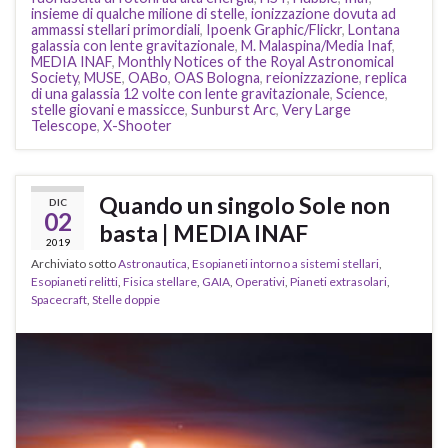
insieme di qualche milione di stelle
,
ionizzazione dovuta ad
ammassi stellari primordiali
,
Ipoenk Graphic/Flickr
,
Lontana
galassia con lente gravitazionale
,
M. Malaspina/Media Inaf
,
MEDIA INAF
,
Monthly Notices of the Royal Astronomical
Society
,
MUSE
,
OABo
,
OAS Bologna
,
reionizzazione
,
replica
di una galassia 12 volte con lente gravitazionale
,
Science
,
stelle giovani e massicce
,
Sunburst Arc
,
Very Large
Telescope
,
X-Shooter
Quando un singolo Sole non
DIC
02
basta | MEDIA INAF
2019
Archiviato sotto
Astronautica
,
Esopianeti intorno a sistemi stellari
,
Esopianeti relitti
,
Fisica stellare
,
GAIA
,
Operativi
,
Pianeti extrasolari
,
Spacecraft
,
Stelle doppie