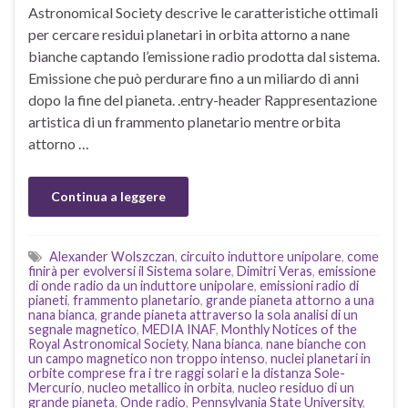
Astronomical Society descrive le caratteristiche ottimali
per cercare residui planetari in orbita attorno a nane
bianche captando l’emissione radio prodotta dal sistema.
Emissione che può perdurare fino a un miliardo di anni
dopo la fine del pianeta. .entry-header Rappresentazione
artistica di un frammento planetario mentre orbita
attorno …
Continua a leggere
Alexander Wolszczan
,
circuito induttore unipolare
,
come
finirà per evolversi il Sistema solare
,
Dimitri Veras
,
emissione
di onde radio da un induttore unipolare
,
emissioni radio di
pianeti
,
frammento planetario
,
grande pianeta attorno a una
nana bianca
,
grande pianeta attraverso la sola analisi di un
segnale magnetico
,
MEDIA INAF
,
Monthly Notices of the
Royal Astronomical Society
,
Nana bianca
,
nane bianche con
un campo magnetico non troppo intenso
,
nuclei planetari in
orbite comprese fra i tre raggi solari e la distanza Sole-
Mercurio
,
nucleo metallico in orbita
,
nucleo residuo di un
grande pianeta
,
Onde radio
,
Pennsylvania State University
,