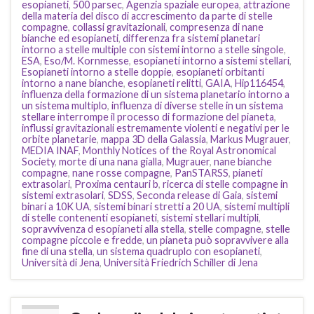
esopianeti
,
500 parsec
,
Agenzia spaziale europea
,
attrazione
della materia del disco di accrescimento da parte di stelle
compagne
,
collassi gravitazionali
,
compresenza di nane
bianche ed esopianeti
,
differenza fra sistemi planetari
intorno a stelle multiple con sistemi intorno a stelle singole
,
ESA
,
Eso/M. Kornmesse
,
esopianeti intorno a sistemi stellari
,
Esopianeti intorno a stelle doppie
,
esopianeti orbitanti
intorno a nane bianche
,
esopianeti relitti
,
GAIA
,
Hip116454
,
influenza della formazione di un sistema planetario intorno a
un sistema multiplo
,
influenza di diverse stelle in un sistema
stellare interrompe il processo di formazione del pianeta
,
influssi gravitazionali estremamente violenti e negativi per le
orbite planetarie
,
mappa 3D della Galassia
,
Markus Mugrauer
,
MEDIA INAF
,
Monthly Notices of the Royal Astronomical
Society
,
morte di una nana gialla
,
Mugrauer
,
nane bianche
compagne
,
nane rosse compagne
,
PanSTARSS
,
pianeti
extrasolari
,
Proxima centauri b
,
ricerca di stelle compagne in
sistemi extrasolari
,
SDSS
,
Seconda release di Gaia
,
sistemi
binari a 10K UA
,
sistemi binari stretti a 20 UA
,
sistemi multipli
di stelle contenenti esopianeti
,
sistemi stellari multipli
,
sopravvivenza d esopianeti alla stella
,
stelle compagne
,
stelle
compagne piccole e fredde
,
un pianeta può sopravvivere alla
fine di una stella
,
un sistema quadruplo con esopianeti
,
Università di Jena
,
Università Friedrich Schiller di Jena