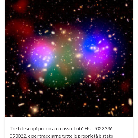
Tre telescopi per un ammasso. Lui è Hsc J023336-
053022, e per tracciarne tutte le proprietà è stato