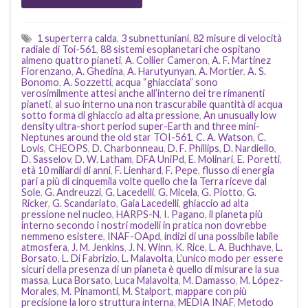
1 superterra calda
,
3 subnettuniani
,
82 misure di velocità
radiale di Toi-561
,
88 sistemi esoplanetari che ospitano
almeno quattro pianeti
,
A. Collier Cameron
,
A. F. Martinez
Fiorenzano
,
A. Ghedina
,
A. Harutyunyan
,
A. Mortier
,
A. S.
Bonomo
,
A. Sozzetti
,
acqua “ghiacciata” sono
verosimilmente attesi anche all’interno dei tre rimanenti
pianeti
,
al suo interno una non trascurabile quantità di acqua
sotto forma di ghiaccio ad alta pressione
,
An unusually low
density ultra-short period super-Earth and three mini-
Neptunes around the old star TOI-561
,
C. A. Watson
,
C.
Lovis
,
CHEOPS
,
D. Charbonneau
,
D. F. Phillips
,
D. Nardiello
,
D. Sasselov
,
D. W. Latham
,
DFA UniPd
,
E. Molinari
,
E. Poretti
,
età 10 miliardi di anni
,
F. Lienhard
,
F. Pepe
,
flusso di energia
pari a più di cinquemila volte quello che la Terra riceve dal
Sole
,
G. Andreuzzi
,
G. Lacedelli
,
G. Micela
,
G. Piotto
,
G.
Ricker
,
G. Scandariato
,
Gaia Lacedelli
,
ghiaccio ad alta
pressione nel nucleo
,
HARPS-N
,
I. Pagano
,
il pianeta più
interno secondo i nostri modelli in pratica non dovrebbe
nemmeno esistere
,
INAF-OApd
,
indizi di una possibile labile
atmosfera
,
J. M. Jenkins
,
J. N. Winn
,
K. Rice
,
L. A. Buchhave
,
L.
Borsato
,
L. Di Fabrizio
,
L. Malavolta
,
L’unico modo per essere
sicuri della presenza di un pianeta è quello di misurare la sua
massa
,
Luca Borsato
,
Luca Malavolta
,
M. Damasso
,
M. López-
Morales
,
M. Pinamonti
,
M. Stalport
,
mappare con più
precisione la loro struttura interna
,
MEDIA INAF
,
Metodo