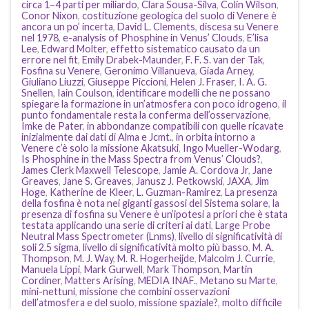
circa 1–4 parti per miliardo
,
Clara Sousa-Silva
,
Colin Wilson
,
Conor Nixon
,
costituzione geologica del suolo di Venere è
ancora un po’ incerta
,
David L. Clements
,
discesa su Venere
nel 1978
,
e-analysis of Phosphine in Venus’ Clouds
,
E’lisa
Lee
,
Edward Molter
,
effetto sistematico causato da un
errore nel fit
,
Emily Drabek-Maunder
,
F. F. S. van der Tak
,
Fosfina su Venere
,
Geronimo Villanueva
,
Giada Arney
,
Giuliano Liuzzi
,
Giuseppe Piccioni
,
Helen J. Fraser
,
I. A. G.
Snellen
,
Iain Coulson
,
identificare modelli che ne possano
spiegare la formazione in un’atmosfera con poco idrogeno
,
il
punto fondamentale resta la conferma dell’osservazione
,
Imke de Pater
,
in abbondanze compatibili con quelle ricavate
inizialmente dai dati di Alma e Jcmt.
,
in orbita intorno a
Venere c’è solo la missione Akatsuki
,
Ingo Mueller-Wodarg
,
Is Phosphine in the Mass Spectra from Venus’ Clouds?
,
James Clerk Maxwell Telescope
,
Jamie A. Cordova Jr
,
Jane
Greaves
,
Jane S. Greaves
,
Janusz J. Petkowski
,
JAXA
,
Jim
Hoge
,
Katherine de Kleer
,
L. Guzman-Ramirez
,
La presenza
della fosfina è nota nei giganti gassosi del Sistema solare
,
la
presenza di fosfina su Venere è un’ipotesi a priori che è stata
testata applicando una serie di criteri ai dati
,
Large Probe
Neutral Mass Spectrometer (Lnms)
,
livello di significatività di
soli 2.5 sigma
,
livello di significatività molto più basso
,
M. A.
Thompson
,
M. J. Way
,
M. R. Hogerheijde
,
Malcolm J. Currie
,
Manuela Lippi
,
Mark Gurwell
,
Mark Thompson
,
Martin
Cordiner
,
Matters Arising
,
MEDIA INAF.
,
Metano su Marte
,
mini-nettuni
,
missione che combini osservazioni
dell’atmosfera e del suolo
,
missione spaziale?
,
molto difficile