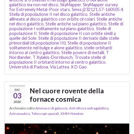
galattico ma non nel disco
,
SkyMapper
,
SkyMapper survey
for Extremely Metal-Poor stars
,
Smss j232121.57-160505.4
,
Stella di popolazione II nel disco galattico
,
Stelle antiche
allineate al disco galattico con orbite circolari
,
Stelle antiche
nel disco galattico
,
Stelle antiche sul piano galattico
,
Stelle di
popolazione I solitamente sul piano galattico
,
Stelle di
popolazione II
,
Stelle di popolazione II con orbite simili a
quelle del Sole
,
Stelle di popolazione II derivate dalle stelle
primordiali (di popolazione III)
,
Stelle di popolazione II
solitamente nel bulge e alone galattico
,
stelle orbitanti
intorno al centro galattico
,
Stelle povere di metalli
,
T
Nordlander
,
T Xylakis-Dornbusch
,
Trovate stelle di
popolazione II orbitanti intorno al centro galattico
,
Università di Padova
,
Via Lattea
,
X D Gao
Nel cuore rovente della
DIC
03
fornace cosmica
2020
Archiviato sotto
Ammassi di galassie
,
Astrofisica extragalattica
,
Astronautica
,
Telescopi spaziali
,
XMM-Newton