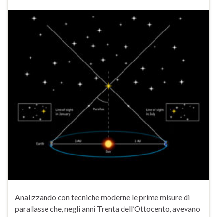
Analizzando con tecniche moderne le prime misure di
parallasse che, negli anni Trenta dell’Ottocento, avevano