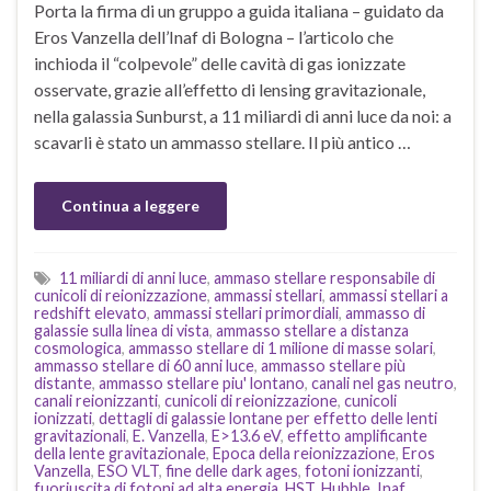
Porta la firma di un gruppo a guida italiana – guidato da
Eros Vanzella dell’Inaf di Bologna – l’articolo che
inchioda il “colpevole” delle cavità di gas ionizzate
osservate, grazie all’effetto di lensing gravitazionale,
nella galassia Sunburst, a 11 miliardi di anni luce da noi: a
scavarli è stato un ammasso stellare. Il più antico …
Continua a leggere
11 miliardi di anni luce
,
ammaso stellare responsabile di
cunicoli di reionizzazione
,
ammassi stellari
,
ammassi stellari a
redshift elevato
,
ammassi stellari primordiali
,
ammasso di
galassie sulla linea di vista
,
ammasso stellare a distanza
cosmologica
,
ammasso stellare di 1 milione di masse solari
,
ammasso stellare di 60 anni luce
,
ammasso stellare più
distante
,
ammasso stellare piu' lontano
,
canali nel gas neutro
,
canali reionizzanti
,
cunicoli di reionizzazione
,
cunicoli
ionizzati
,
dettagli di galassie lontane per effetto delle lenti
gravitazionali
,
E. Vanzella
,
E>13.6 eV
,
effetto amplificante
della lente gravitazionale
,
Epoca della reionizzazione
,
Eros
Vanzella
,
ESO VLT
,
fine delle dark ages
,
fotoni ionizzanti
,
fuoriuscita di fotoni ad alta energia
,
HST
,
Hubble
,
Inaf
,