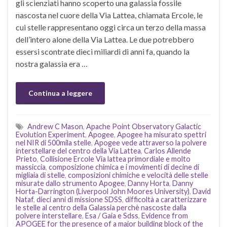
gli scienziati hanno scoperto una galassia fossile
nascosta nel cuore della Via Lattea, chiamata Ercole, le
cui stelle rappresentano oggi circa un terzo della massa
dell’intero alone della Via Lattea. Le due potrebbero
essersi scontrate dieci miliardi di anni fa, quando la
nostra galassia era …
Continua a leggere
Andrew C Mason
,
Apache Point Observatory Galactic
Evolution Experiment
,
Apogee
,
Apogee ha misurato spettri
nel NIR di 500mila stelle
,
Apogee vede attraverso la polvere
interstellare del centro della Via Lattea
,
Carlos Allende
Prieto
,
Collisione Ercole Via lattea primordiale e molto
massiccia
,
composizione chimica e i movimenti di decine di
migliaia di stelle
,
composizioni chimiche e velocità delle stelle
misurate dallo strumento Apogee
,
Danny Horta
,
Danny
Horta-Darrington (Liverpool John Moores University)
,
David
Nataf
,
dieci anni di missione SDSS
,
difficoltà a caratterizzare
le stelle al centro della Galassia perchè nascoste dalla
polvere interstellare
,
Esa / Gaia e Sdss
,
Evidence from
APOGEE for the presence of a major building block of the