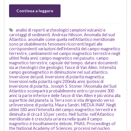
Continua a leggere
analisi di reperti archeologici campioni vulcanici e
carotaggi di sedimenti
,
Andreas Nilsson
,
Anomalia del sud
Atlantico
,
anomalie come quella nell’Atlantico meridionale
sono probabilmente fenomeni ricorrenti legati alle
corrispondenti variazioni dell’intensità del campo magnetico
terrestre
,
cambiamenti nel campo magnetico terrestre negli
ultimi 9mila anni
,
campo magnetico nel passato
,
campo
magnetico terrestre
,
capsule del tempo
,
datare documenti
sia archeologici che geologici
,
fasce di Van Allen
,
Intensità
campo geomagnetico in diminuzione nel sud atlantico
,
Inversione dei poli
,
inversione di polarità magnetica
,
Inversioni nella polarità ogni 200mila anni
,
ipotesi di
inversione di polarità.
,
Joseph S. Stoner
,
l’Anomalia del Sud
Atlantico scomparirà probabilmente entro i prossimi 300
anni
,
la parte inferiore delle fasce di Van Allen è più vicina alla
superficie del pianeta
,
la Terra non si stia dirigendo verso
un’inversione di polarità
,
Maura Sandri
,
MEDIA INAF
,
Negli
ultimi 180 anni l’intensità del campo magnetico terrestre è
diminuita di circa il 10 per cento
,
Neil Suttie
,
nell’Atlantico
meridionale è cresciuta un’area nella quale il campo
magnetico è insolitamente debole
,
PNAS
,
Proceedings of
the National Academy of Sciences
,
processi nel nucleo