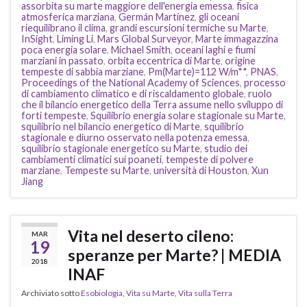
assorbita su marte maggiore dell'energia emessa
,
fisica
atmosferica marziana
,
Germán Martínez
,
gli oceani
riequilibrano il clima
,
grandi escursioni termiche su Marte
,
InSight
,
Liming Li
,
Mars Global Surveyor
,
Marte immagazzina
poca energia solare
,
Michael Smith
,
oceani laghi e fiumi
marziani in passato
,
orbita eccentrica di Marte
,
origine
tempeste di sabbia marziane
,
Pm(Marte)=112 W/m**
,
PNAS
,
Proceedings of the National Academy of Sciences
,
processo
di cambiamento climatico e di riscaldamento globale
,
ruolo
che il bilancio energetico della Terra assume nello sviluppo di
forti tempeste
,
Squilibrio energia solare stagionale su Marte
,
squilibrio nel bilancio energetico di Marte
,
squilibrio
stagionale e diurno osservato nella potenza emessa
,
squilibrio stagionale energetico su Marte
,
studio dei
cambiamenti climatici sui poaneti
,
tempeste di polvere
marziane
,
Tempeste su Marte
,
università di Houston
,
Xun
Jiang
Vita nel deserto cileno:
MAR
19
speranze per Marte? | MEDIA
2018
INAF
Archiviato sotto
Esobiologia
,
Vita su Marte
,
Vita sulla Terra