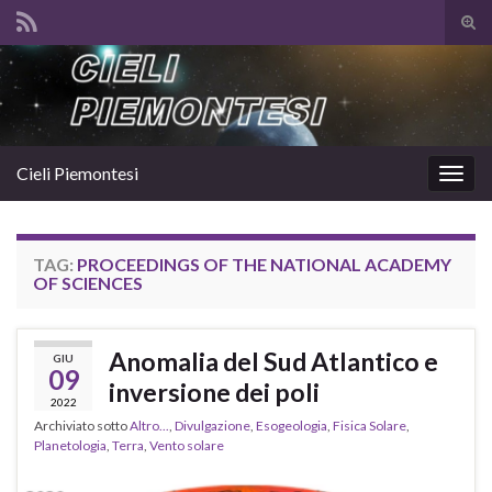
Atti
il
Search for:
mod
di
rice
Cieli Piemontesi
Attiv
la
navig
TAG:
PROCEEDINGS OF THE NATIONAL ACADEMY
OF SCIENCES
Anomalia del Sud Atlantico e
GIU
09
inversione dei poli
2022
Archiviato sotto
Altro...
,
Divulgazione
,
Esogeologia
,
Fisica Solare
,
Planetologia
,
Terra
,
Vento solare