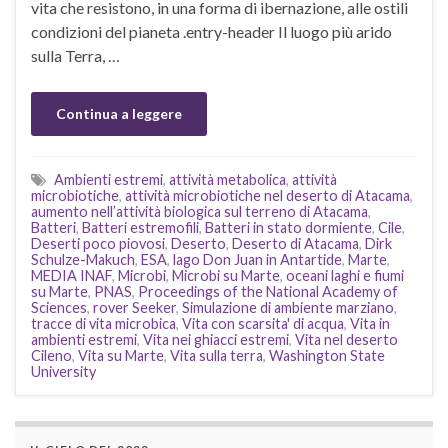
vita che resistono, in una forma di ibernazione, alle ostili
condizioni del pianeta .entry-header Il luogo più arido
sulla Terra, …
Continua a leggere
Ambienti estremi
,
attività metabolica
,
attività
microbiotiche
,
attività microbiotiche nel deserto di Atacama
,
aumento nell’attività biologica sul terreno di Atacama
,
Batteri
,
Batteri estremofili
,
Batteri in stato dormiente
,
Cile
,
Deserti poco piovosi
,
Deserto
,
Deserto di Atacama
,
Dirk
Schulze-Makuch
,
ESA
,
lago Don Juan in Antartide
,
Marte
,
MEDIA INAF
,
Microbi
,
Microbi su Marte
,
oceani laghi e fiumi
su Marte
,
PNAS
,
Proceedings of the National Academy of
Sciences
,
rover Seeker
,
Simulazione di ambiente marziano
,
tracce di vita microbica
,
Vita con scarsita' di acqua
,
Vita in
ambienti estremi
,
Vita nei ghiacci estremi
,
Vita nel deserto
Cileno
,
Vita su Marte
,
Vita sulla terra
,
Washington State
University