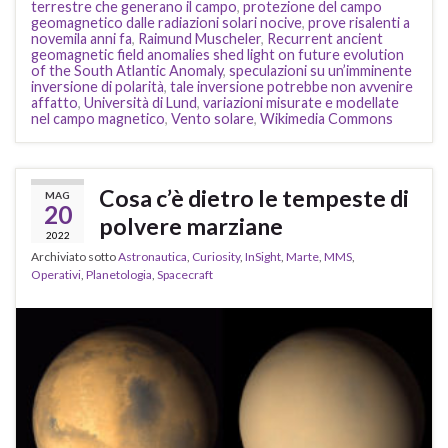
terrestre che generano il campo
,
protezione del campo
geomagnetico dalle radiazioni solari nocive
,
prove risalenti a
novemila anni fa
,
Raimund Muscheler
,
Recurrent ancient
geomagnetic field anomalies shed light on future evolution
of the South Atlantic Anomaly
,
speculazioni su un’imminente
inversione di polarità
,
tale inversione potrebbe non avvenire
affatto
,
Università di Lund
,
variazioni misurate e modellate
nel campo magnetico
,
Vento solare
,
Wikimedia Commons
Cosa c’è dietro le tempeste di
MAG
20
polvere marziane
2022
Archiviato sotto
Astronautica
,
Curiosity
,
InSight
,
Marte
,
MMS
,
Operativi
,
Planetologia
,
Spacecraft