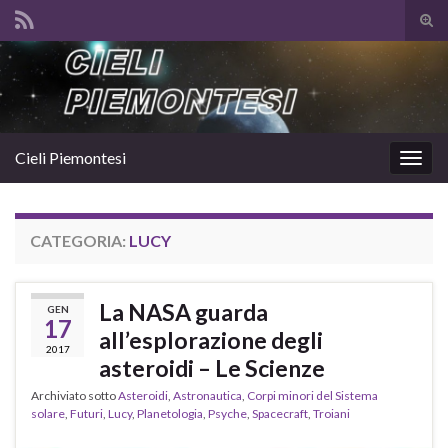
Atti
il
Search for:
mod
di
rice
Cieli Piemontesi
Attiv
la
navig
CATEGORIA:
LUCY
La NASA guarda
GEN
17
all’esplorazione degli
2017
asteroidi – Le Scienze
Archiviato sotto
Asteroidi
,
Astronautica
,
Corpi minori del Sistema
solare
,
Futuri
,
Lucy
,
Planetologia
,
Psyche
,
Spacecraft
,
Troiani