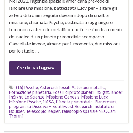
Nel 2021, l’agenzia spaziale americana prevede di
lanciare una missione, battezzata Lucy, per visitare gli
asteroidi troiani, seguita due anni dopo da un’altra
missione, chiamata Psyche, destinata a raggiungere
l’omonimo asteroide metallico, che forse è un frammento
del nucleo di un pianeta primordiale scomparso.
Cancellate invece, almeno per il momento, due missioni
per lo studio …
Continua a leggere
(16) Psyche
,
Asteroidi fossili
,
Asteroidi metallici
,
Formazione planetaria
,
Fossili di protopianeti
,
InSight
,
lander
InSight
,
Le Scienze
,
Missione Genesis
,
Missione Lucy
,
Missione Psyche
,
NASA
,
Pianeta primordiale
,
Planetesimi
,
programma Discovery
,
Southwest Research Institute di
Boulder
,
Telescopio Kepler
,
telescopio spaziale NEOCam
,
Troiani