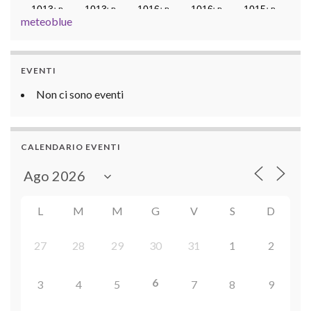
meteoblue
EVENTI
Non ci sono eventi
CALENDARIO EVENTI
L
M
M
G
V
S
D
27
28
29
30
31
1
2
6
3
4
5
7
8
9