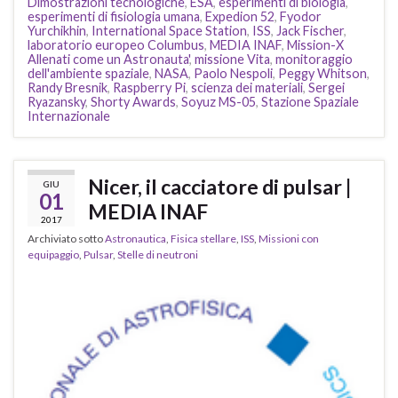
Dimostrazioni tecnologiche
,
ESA
,
esperimenti di biologia
,
esperimenti di fisiologia umana
,
Expedion 52
,
Fyodor
Yurchikhin
,
International Space Station
,
ISS
,
Jack Fischer
,
laboratorio europeo Columbus
,
MEDIA INAF
,
Mission-X
Allenati come un Astronauta'
,
missione Vita
,
monitoraggio
dell'ambiente spaziale
,
NASA
,
Paolo Nespoli
,
Peggy Whitson
,
Randy Bresnik
,
Raspberry Pi
,
scienza dei materiali
,
Sergei
Ryazansky
,
Shorty Awards
,
Soyuz MS-05
,
Stazione Spaziale
Internazionale
Nicer, il cacciatore di pulsar |
GIU
01
MEDIA INAF
2017
Archiviato sotto
Astronautica
,
Fisica stellare
,
ISS
,
Missioni con
equipaggio
,
Pulsar
,
Stelle di neutroni