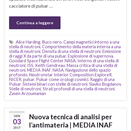
cacciatore di pulsar …
Continua a leggere
Alice Harding
,
Buco nero
,
Campi magnetici intorno a una
stella di neutroni
,
Comportmento della materia interna a una
stella di neutroni
,
Densita di una stella di neutroni
,
Emissione
di raggi X da parte di una pulsar
,
Esplosione di supernova
,
Goodard Space Flight Center NASA
,
Interno di una stella di
neutroni
,
ISS
,
Keith Gendreau
,
Massa critica di una stella di
neutroni
,
MEDIA INAF
,
NASA
,
Navigazione dello spazio
profondo
,
Neutronstar Interior Composition ExploreR
,
NICER
,
pulsar
,
Pulsar come orologi cosmici
,
Raggio di una
Pulsar
,
Sistemi binari con stelle di neutroni
,
Slavko Bogdanov
,
Stelle di neutroni
,
Strati profondi di una stella di neutroni
,
Zaven Arzoumanian
Nuova tecnica di analisi per
GEN
03
l’antimateria | MEDIA INAF
2017