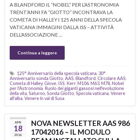
A BLANDFORD IL “NOBEL” PER L’ASTRONOMIA
TRENT’ANNI FA “GIOTTO” INCONTRAVA LA
COMETA DI HALLEY I 125 ANNI DELLA SPECOLA
VATICANA IMMAGINI DALLA ISS – ATTIVITÀ
DELL’ASSOCIAZIONE …
Continua a leggere
125° Anniversario della specola vaticana
,
30°
Anniversario sonda Giotto
,
AAS
,
Blandford
,
Circolare AAS
,
Cometa di Halley
,
Giove
,
ISS
,
Kerr
,
M106
,
M63
,
M78
,
Nobel
per l'Astronomia
,
Ruolo dei giganti gassosi nell'evoluzione
della vita
,
Saturno
,
Sonda Giotto
,
Specola vaticana
,
Venere
all'alba
,
Venere in val di Susa
NOVA NEWSLETTER AAS 986
APR
18
17042016 – IL MODULO
2016