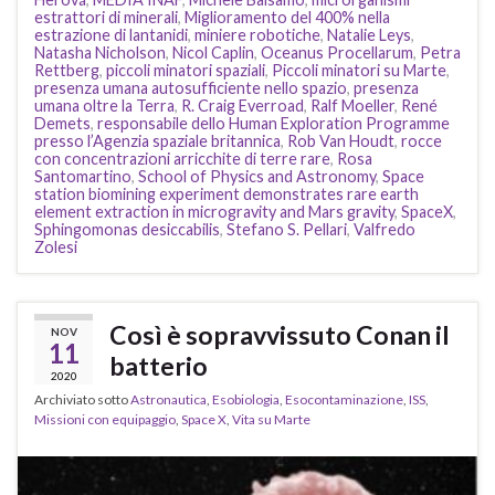
estrattori di minerali
,
Miglioramento del 400% nella
estrazione di lantanidi
,
miniere robotiche
,
Natalie Leys
,
Natasha Nicholson
,
Nicol Caplin
,
Oceanus Procellarum
,
Petra
Rettberg
,
piccoli minatori spaziali
,
Piccoli minatori su Marte
,
presenza umana autosufficiente nello spazio
,
presenza
umana oltre la Terra
,
R. Craig Everroad
,
Ralf Moeller
,
René
Demets
,
responsabile dello Human Exploration Programme
presso l’Agenzia spaziale britannica
,
Rob Van Houdt
,
rocce
con concentrazioni arricchite di terre rare
,
Rosa
Santomartino
,
School of Physics and Astronomy
,
Space
station biomining experiment demonstrates rare earth
element extraction in microgravity and Mars gravity
,
SpaceX
,
Sphingomonas desiccabilis
,
Stefano S. Pellari
,
Valfredo
Zolesi
Così è sopravvissuto Conan il
NOV
11
batterio
2020
Archiviato sotto
Astronautica
,
Esobiologia
,
Esocontaminazione
,
ISS
,
Missioni con equipaggio
,
Space X
,
Vita su Marte