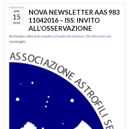
NOVA NEWSLETTER AAS 983
APR
15
11042016 – ISS: INVITO
2016
ALL’OSSERVAZIONE
Archiviato sotto
Astronautica
,
Eventi astronomici
,
ISS
,
Missioni con
equipaggio