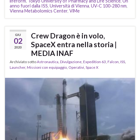
lifeform
,
Tokyo University of Pharmacy and Life Science
,
Un
anno fuori dalla ISS
,
Università di Vienna
,
UV-C 100-280 nm
,
Vienna Metabolomics Center
,
ViMe
Crew Dragon è in volo,
GIU
02
SpaceX entra nella storia |
2020
MEDIA INAF
Archiviato sotto
Astronautica
,
Divulgazione
,
Expedition 63
,
Falcon
,
ISS
,
Launcher
,
Missioni con equipaggio
,
Operativi
,
Space X