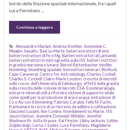
bordo della Stazione spaziale internazionale, fra i quali
Luca Parmitano …
Continua a leggere
Alessandro Mariani
,
Andrea Koehler
,
Annemiek C.
Waajen
,
basalto
,
Basi su Marte
,
bateri estrattori di ioni
,
batteri estrattori di Fe e Mg
,
Batteri estrattori di Lantanidi
,
batteri estrattori in microgravità sulla ISS
,
batteri estrttori
in gravitá marziana e lunare
,
Bernd Rattenbacher
,
biofilm
,
biomining
,
biomining spaziale
,
bioreattori minerari
,
BioRock
,
Cape Canaveral
,
Centre for Astrobiology
,
Charles Cockell
,
Charles S. Cockell
,
Claire-Marie Loudon
,
crescita di microbi
sulle rocce
,
dell’Università di Edimburgo
,
effetti della gravità
sulla crescita delle colonie di microbi
,
ESA
,
Esomineralogia
,
estrarre minerali utili a rifornire sistemi di supporto vitale
come quelli per la produzione di aria e acqua
,
estrazione di
Cu e Au con il biomining
,
Fabrizio Carubia
,
Felix M. Fuchs
,
frantumare le rocce di un terreno da adibire a coltivazione
,
Giacomo Luciani
,
Ilse Coninx
,
Insediamenti su Marte
,
ISS
,
Jason Hatton
,
Jeannine Doswald-Winkler
,
Jennifer
Wadsworth
,
Jutta Krause
,
Kai Finster
,
Libby Jackson
,
Lobke
Zuijderduijn
,
Lorna J. Eades
,
Luca Parmitano
,
Magdalena
Herová
,
MEDIA INAF
,
Michele Balsamo
,
microrganismi