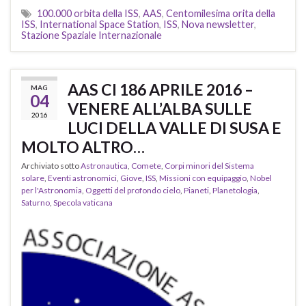
100.000 orbita della ISS
,
AAS
,
Centomilesima orita della
ISS
,
International Space Station
,
ISS
,
Nova newsletter
,
Stazione Spaziale Internazionale
AAS CI 186 APRILE 2016 –
MAG
04
VENERE ALL’ALBA SULLE
2016
LUCI DELLA VALLE DI SUSA E
MOLTO ALTRO…
Archiviato sotto
Astronautica
,
Comete
,
Corpi minori del Sistema
solare
,
Eventi astronomici
,
Giove
,
ISS
,
Missioni con equipaggio
,
Nobel
per l'Astronomia
,
Oggetti del profondo cielo
,
Pianeti
,
Planetologia
,
Saturno
,
Specola vaticana