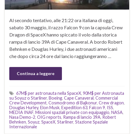
Al secondo tentativo, alle 21:22 ora italiana di oggi,
sabato 30 maggio, il razzo Falcon 9 con la capsula Crew
Dragon di SpaceX hanno spiccato il volo dalla storica
rampa di lancio 39A di Cape Canaveral. A bordo Robert
Behnken e Douglas Hurley, i due astronauti americani
che dopo circa 24 ore dal lancio raggiungeranno …
Continua a leggere
67M$ per astronauta nella SpaceX
,
90M$ per Astronauta
su Soyuz o Starliner
,
Boeing
,
Cape Canaveral
,
Commercial
Crew Development
,
Cosmodromo di Bajkonur
,
Crew dragon
,
Douglas Hurley
,
Elon Musk
,
Expedition 63
,
Falcon 9
,
ISS
,
MEDIA INAF
,
Missioni spaziali private con equipaggio
,
NASA
,
Nasa Demo-2
,
OIG reports
,
Rampa di lancio 39A
,
Robert
Behnken
,
Soyuz
,
SpaceX
,
Starliner
,
Stazione Spaziale
Internazionale