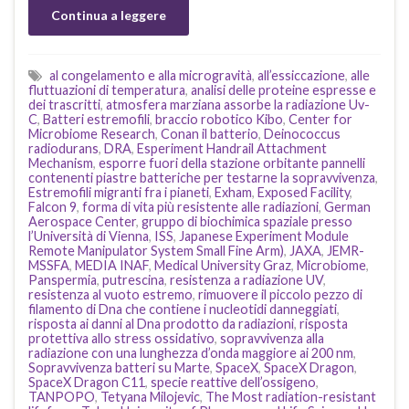
Continua a leggere
al congelamento e alla microgravità
,
all’essiccazione
,
alle
fluttuazioni di temperatura
,
analisi delle proteine espresse e
dei trascritti
,
atmosfera marziana assorbe la radiazione Uv-
C
,
Batteri estremofili
,
braccio robotico Kibo
,
Center for
Microbiome Research
,
Conan il batterio
,
Deinococcus
radiodurans
,
DRA
,
Esperiment Handrail Attachment
Mechanism
,
esporre fuori della stazione orbitante pannelli
contenenti piastre batteriche per testarne la sopravvivenza
,
Estremofili migranti fra i pianeti
,
Exham
,
Exposed Facility
,
Falcon 9
,
forma di vita più resistente alle radiazioni
,
German
Aerospace Center
,
gruppo di biochimica spaziale presso
l’Università di Vienna
,
ISS
,
Japanese Experiment Module
Remote Manipulator System Small Fine Arm)
,
JAXA
,
JEMR-
MSSFA
,
MEDIA INAF
,
Medical University Graz
,
Microbiome
,
Panspermia
,
putrescina
,
resistenza a radiazione UV
,
resistenza al vuoto estremo
,
rimuovere il piccolo pezzo di
filamento di Dna che contiene i nucleotidi danneggiati
,
risposta ai danni al Dna prodotto da radiazioni
,
risposta
protettiva allo stress ossidativo
,
sopravvivenza alla
radiazione con una lunghezza d’onda maggiore ai 200 nm
,
Sopravvivenza batteri su Marte
,
SpaceX
,
SpaceX Dragon
,
SpaceX Dragon C11
,
specie reattive dell’ossigeno
,
TANPOPO
,
Tetyana Milojevic
,
The Most radiation-resistant