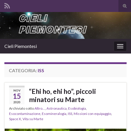
Atti
il
Search for:
mod
di
rice
Cieli Piemontesi
Attiv
la
navig
CATEGORIA:
ISS
“Ehi ho, ehi ho”, piccoli
NOV
15
minatori su Marte
2020
Archiviato sotto
Altro...
,
Astronautica
,
Esobiologia
,
Esocontaminazione
,
Esomineralogia
,
ISS
,
Missioni con equipaggio
,
Space X
,
Vita su Marte