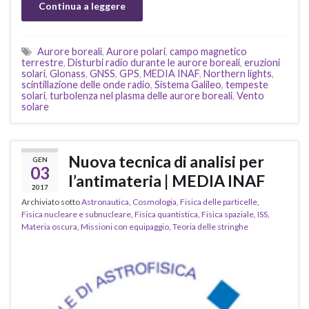
Continua a leggere
Aurore boreali
,
Aurore polari
,
campo magnetico
terrestre
,
Disturbi radio durante le aurore boreali
,
eruzioni
solari
,
Glonass
,
GNSS
,
GPS
,
MEDIA INAF
,
Northern lights
,
scintillazione delle onde radio
,
Sistema Galileo
,
tempeste
solari
,
turbolenza nel plasma delle aurore boreali
,
Vento
solare
Nuova tecnica di analisi per
GEN
03
l’antimateria | MEDIA INAF
2017
Archiviato sotto
Astronautica
,
Cosmologia
,
Fisica delle particelle
,
Fisica nucleare e subnucleare
,
Fisica quantistica
,
Fisica spaziale
,
ISS
,
Materia oscura
,
Missioni con equipaggio
,
Teoria delle stringhe