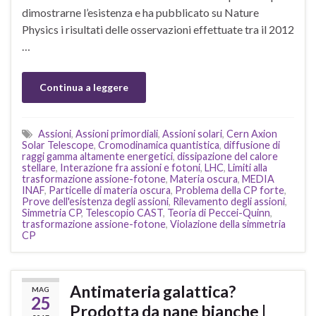
dimostrarne l’esistenza e ha pubblicato su Nature
Physics i risultati delle osservazioni effettuate tra il 2012
…
Continua a leggere
Assioni
,
Assioni primordiali
,
Assioni solari
,
Cern Axion
Solar Telescope
,
Cromodinamica quantistica
,
diffusione di
raggi gamma altamente energetici
,
dissipazione del calore
stellare
,
Interazione fra assioni e fotoni
,
LHC
,
Limiti alla
trasformazione assione-fotone
,
Materia oscura
,
MEDIA
INAF
,
Particelle di materia oscura
,
Problema della CP forte
,
Prove dell'esistenza degli assioni
,
Rilevamento degli assioni
,
Simmetria CP
,
Telescopio CAST
,
Teoria di Peccei-Quinn
,
trasformazione assione-fotone
,
Violazione della simmetria
CP
Antimateria galattica?
MAG
25
Prodotta da nane bianche |