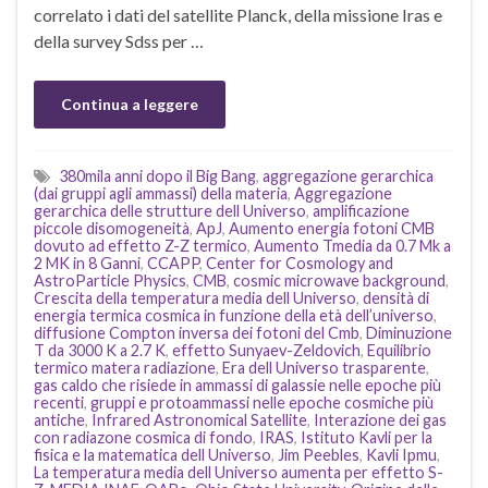
correlato i dati del satellite Planck, della missione Iras e
della survey Sdss per …
Continua a leggere
380mila anni dopo il Big Bang
,
aggregazione gerarchica
(dai gruppi agli ammassi) della materia
,
Aggregazione
gerarchica delle strutture dell Universo
,
amplificazione
piccole disomogeneità
,
ApJ
,
Aumento energia fotoni CMB
dovuto ad effetto Z-Z termico
,
Aumento Tmedia da 0.7 Mk a
2 MK in 8 Ganni
,
CCAPP
,
Center for Cosmology and
AstroParticle Physics
,
CMB
,
cosmic microwave background
,
Crescita della temperatura media dell Universo
,
densità di
energia termica cosmica in funzione della età dell’universo
,
diffusione Compton inversa dei fotoni del Cmb
,
Diminuzione
T da 3000 K a 2.7 K
,
effetto Sunyaev-Zeldovich
,
Equilibrio
termico matera radiazione
,
Era dell Universo trasparente
,
gas caldo che risiede in ammassi di galassie nelle epoche più
recenti
,
gruppi e protoammassi nelle epoche cosmiche più
antiche
,
Infrared Astronomical Satellite
,
Interazione dei gas
con radiazone cosmica di fondo
,
IRAS
,
Istituto Kavli per la
fisica e la matematica dell Universo
,
Jim Peebles
,
Kavli Ipmu
,
La temperatura media dell Universo aumenta per effetto S-