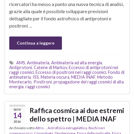
ricercatori ha messo a punto una nuova tecnica di analisi,
grazie alla quale è possibile sviluppare previsioni
dettagliate per il fondo astrofisico di antiprotoni e
positroni …
Continua a leggere
AMS
,
Antimateria
,
Antimateria ad alta energia
,
Antiprotoni
,
Catene di Markov
,
Eccesso di antiprotoni nei
raggi cosmici
,
Eccesso di positroni nei raggi cosmici
,
Fondo di
antimateria
,
ISS
,
Materia oscura
,
MEDIA INAF
,
Metodo
Montecarlo
,
Positroni
,
propagazione dei raggi cosmici di alta
energia
,
raggi cosmici
Raffica cosmica ai due estremi
NOV
14
dello spettro | MEDIA INAF
2016
Archiviato sotto
Altro...
,
Astrofisica extragalattica
,
Buchi neri
supermassicci
,
Cosmologia
,
Divulgazione
,
Fisica delle particelle
,
Fisica