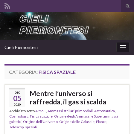
Atti
il
Search for:
mod
di
rice
Cieli Piemontesi
Attiv
la
navig
CATEGORIA:
FISICA SPAZIALE
Mentre l’universo si
DIC
05
raffredda, il gas si scalda
2020
Archiviato sotto
Altro...
,
Ammassi stellari primordiali
,
Astronautica
,
Cosmologia
,
Fisica spaziale
,
Origine degli Ammassi e Superammassi
galattici
,
Origine dell'Universo
,
Origine delle Galassie
,
Planck
,
Telescopi spaziali