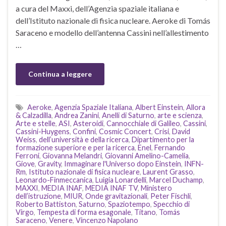
a cura del Maxxi, dell’Agenzia spaziale italiana e
dell’Istituto nazionale di fisica nucleare. Aeroke di Tomás
Saraceno e modello dell’antenna Cassini nell’allestimento
…
Continua a leggere
Aeroke
,
Agenzia Spaziale Italiana
,
Albert Einstein
,
Allora
& Calzadilla
,
Andrea Zanini
,
Anelli di Saturno
,
arte e scienza
,
Arte e stelle
,
ASI
,
Asteroidi
,
Cannocchiale di Galileo
,
Cassini
,
Cassini-Huygens
,
Confini
,
Cosmic Concert
,
Crisi
,
David
Weiss
,
dell’università e della ricerca
,
Dipartimento per la
formazione superiore e per la ricerca
,
Enel
,
Fernando
Ferroni
,
Giovanna Melandri
,
Giovanni Amelino-Camelia
,
Giove
,
Gravity
,
Immaginare l'Universo dopo Einstein
,
INFN-
Rm
,
Istituto nazionale di fisica nucleare
,
Laurent Grasso
,
Leonardo-Finmeccanica
,
Luigia Lonardelli
,
Marcel Duchamp
,
MAXXI
,
MEDIA INAF
,
MEDIA INAF TV
,
Ministero
dell’istruzione
,
MIUR
,
Onde gravitazionali
,
Peter Fischli
,
Roberto Battiston
,
Saturno
,
Spaziotempo
,
Specchio di
Virgo
,
Tempesta di forma esagonale
,
Titano
,
Tomás
Saraceno
,
Venere
,
Vincenzo Napolano