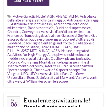
Continua a leggere
Active Galactic Nuclei
,
AGN
,
AHEAD
,
ALMA
,
Astrofisica
delle alte energie
,
astrofisica in raggi X
,
Astronomia dei raggi
X
,
Astronomia dell'infrarosso
,
Astronomia delle onde
millimetriche
,
Bando Montalcini
,
Buchi neri supemassicci
,
Chandra
,
Convegno a Varsavia
,
dischi di accrescimento
,
Francesco Tombesi
,
galassie attive
,
Galassie di Seyfert
,
Gas
espulso da un buco nero supermassiccio
,
getti ultrarapidi
,
Goddard Space Flight Center
,
grandi forze di radiazione o
magnetiche nel disco
,
H2020
,
INAF – IAPS
,
IRAS
F11119+3257
,
MEDIA INAF
,
NASA
,
Nature
,
ntegrated
Activities for High Energy Astrophysic
,
nubi molecolari
fredde
,
nuclei galattici attivi
,
Outflow
,
plasma ionizzato
,
Polonia
,
Programma Montalcini
,
Radiogalassie
,
righe di
assorbimento del ferro
,
satellite NuStar
,
satellite Suzaku
,
Spettroscopia X
,
The power of X spectroscopy
,
Tor
Vergata
,
UFO
,
UFO a Varsavia
,
Ultra Fast Outflows
,
Università di Roma 2
,
University of Maryland
,
Varsavia
,
venti
ultra-veloci
,
William Herschel Telescope
È una lente gravitazionale!
SET
06