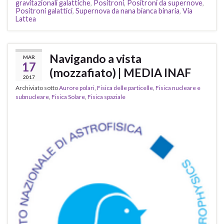
gravitazionali galattiche
,
Positroni
,
Positroni da supernove
,
Positroni galattici
,
Supernova da nana bianca binaria
,
Via
Lattea
Navigando a vista
MAR
17
(mozzafiato) | MEDIA INAF
2017
Archiviato sotto
Aurore polari
,
Fisica delle particelle
,
Fisica nucleare e
subnucleare
,
Fisica Solare
,
Fisica spaziale