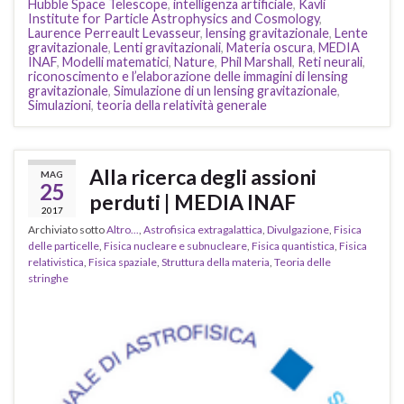
Hubble Space Telescope
,
intelligenza artificiale
,
Kavli
Institute for Particle Astrophysics and Cosmology
,
Laurence Perreault Levasseur
,
lensing gravitazionale
,
Lente
gravitazionale
,
Lenti gravitazionali
,
Materia oscura
,
MEDIA
INAF
,
Modelli matematici
,
Nature
,
Phil Marshall
,
Reti neurali
,
riconoscimento e l’elaborazione delle immagini di lensing
gravitazionale
,
Simulazione di un lensing gravitazionale
,
Simulazioni
,
teoria della relatività generale
Alla ricerca degli assioni
MAG
25
perduti | MEDIA INAF
2017
Archiviato sotto
Altro...
,
Astrofisica extragalattica
,
Divulgazione
,
Fisica
delle particelle
,
Fisica nucleare e subnucleare
,
Fisica quantistica
,
Fisica
relativistica
,
Fisica spaziale
,
Struttura della materia
,
Teoria delle
stringhe