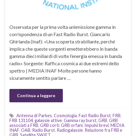
Osservata per la prima volta un’emissione gamma in
corrispondenza di un Fast Radio Burst. Giancarlo
Ghirlanda (Inaf): «Una scoperta strabiliante, perché
implica che queste sorgenti emetterebbero in banda
gamma dieci miliardi di volte l’energia emessa in banda
radio» Sorgente: Raffica cosmica ai due estremi dello
spettro | MEDIA INAF Molte persone hanno
sicuramente sentito parlare …
Continua a leggere
Antenna di Parkes
,
Cosmologia
,
Fast Radio Burst
,
FRB
,
FRB 131104
,
galassie attive
,
Gamma ray burst
,
GRB
,
GRB
associati a FRB
,
GRB corti
,
GRB orfani
,
Impulsi brevi
,
MEDIA
INAF
,
OAB
,
Radio Burst
,
Radiogalassie
,
Relazione fra FRB e
GRB
,
Satellite SWIFT