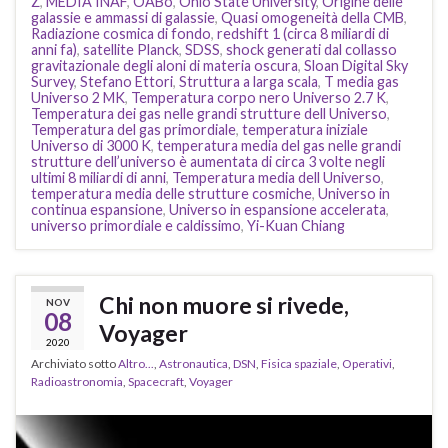
Z
,
MEDIA INAF
,
OABo
,
Ohio State University
,
Origine delle
galassie e ammassi di galassie
,
Quasi omogeneità della CMB
,
Radiazione cosmica di fondo
,
redshift 1 (circa 8 miliardi di
anni fa)
,
satellite Planck
,
SDSS
,
shock generati dal collasso
gravitazionale degli aloni di materia oscura
,
Sloan Digital Sky
Survey
,
Stefano Ettori
,
Struttura a larga scala
,
T media gas
Universo 2 MK
,
Temperatura corpo nero Universo 2.7 K
,
Temperatura dei gas nelle grandi strutture dell Universo
,
Temperatura del gas primordiale
,
temperatura iniziale
Universo di 3000 K
,
temperatura media del gas nelle grandi
strutture dell’universo è aumentata di circa 3 volte negli
ultimi 8 miliardi di anni
,
Temperatura media dell Universo
,
temperatura media delle strutture cosmiche
,
Universo in
continua espansione
,
Universo in espansione accelerata
,
universo primordiale e caldissimo
,
Yi-Kuan Chiang
Chi non muore si rivede,
NOV
08
Voyager
2020
Archiviato sotto
Altro...
,
Astronautica
,
DSN
,
Fisica spaziale
,
Operativi
,
Radioastronomia
,
Spacecraft
,
Voyager