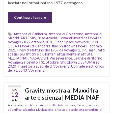
lanciate nell’ormai lontano 1977, detengono …
Continua a leggere
Antenna di Canberra
,
antenna di Goldstone
,
Antenna di
Madrid
,
ARTEMIS
,
Brad Arnold
,
Comandi inviati da DSS43 a
Voyager2 il 29 ottobre 2020
,
Deep Space Network
,
DSN
,
DSS43
,
DSS43 di Canberra
,
fine Shutdown DSS43 Febbraio
2021
,
FlyBy di Nettuno del 1989 da Voyager 2
,
JPL
,
manufatti
spaziali più antichi e più lontani attualmente in attività
,
MEDIA INAF
,
NASA/DSN
,
Perseverance
,
Segnsle di ritorno
Voyager2 ricevuto il 31 ottobre
,
Shutdown DSS43 Marzo
2020
,
Traiettoria australe di Voyager 2
,
Upgrade elettronico
della DSS43
,
Voyager 2
Gravity, mostra al Maxxi fra
DIC
12
arte e scienza | MEDIA INAF
2017
Archiviato sotto
Altro...
,
Arte e stelle
,
Astronautica
,
Cassini
,
cultura
scientifica
,
Didattica
,
Divulgazione
,
Encelado
,
Esobiologia
,
Eventi ludici
,