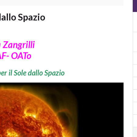
dallo Spazio
 Zangrilli
F- OATo
er il Sole dallo Spazio