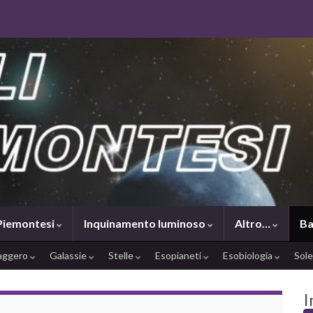
 Piemontesi
Inquinamento luminoso
Altro…
Ba
saggero
Galassie
Stelle
Esopianeti
Esobiologia
Sol
I