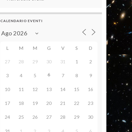
CALENDARIO EVENTI
L
M
M
G
V
S
D
27
28
29
30
31
1
2
6
3
4
5
7
8
9
10
11
12
13
14
15
16
17
18
19
20
21
22
23
24
25
26
27
28
29
30
31
1
2
3
4
5
6