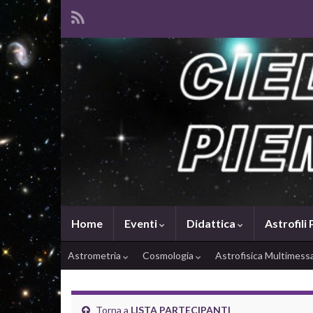
Home
Eventi
Didattica
Astrofili
Astrometria
Cosmologia
Astrofisica Multimes
Torna a
LISTA PARTECIPANTI