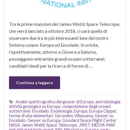
Tra le prime mansioni del James Webb Space Telescope,
che verrà lanciato a ottobre 2018, ci sarà quella di
osservare due tra le più interessanti lune del nostro
Sistema solare: Europa ed Encelado. In orbita,
rispettivamente, attorno a Giove e a Saturno,
posseggono entrambe grandi oceani sotterranei:
candidati ideali per la ricerca di forme di …
Continua a leggere
Analisi spettrografica dei geyser di Europa
,
astrobiologia
,
attività geologica su Europa
,
composizione degli oceani
sotterranei
,
Encelado
,
Esobiologia
,
Europa
,
Europa Clipper
,
forme di vita elementari
,
Geronimo Villanueva
,
Geyser su
Encelado
,
Geyser su Europa
,
Goodard Space Flight Center
NASA
,
James Webb Space Telescope
,
JWST
,
MEDIA INAF
,
mid-infrared instrument
,
Miri
,
Missioni su Europa
,
near-