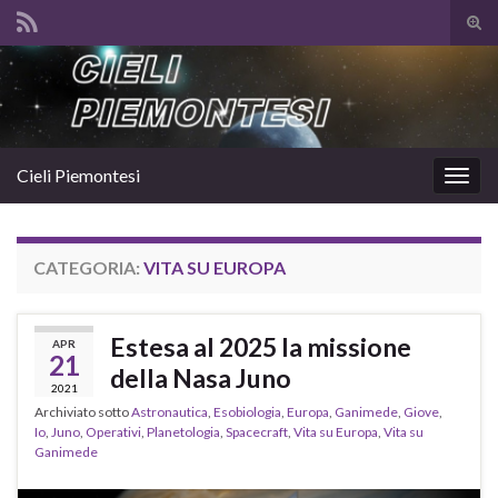
Atti
il
Search for:
mod
di
rice
Cieli Piemontesi
Attiv
la
navig
CATEGORIA:
VITA SU EUROPA
Estesa al 2025 la missione
APR
21
della Nasa Juno
2021
Archiviato sotto
Astronautica
,
Esobiologia
,
Europa
,
Ganimede
,
Giove
,
Io
,
Juno
,
Operativi
,
Planetologia
,
Spacecraft
,
Vita su Europa
,
Vita su
Ganimede