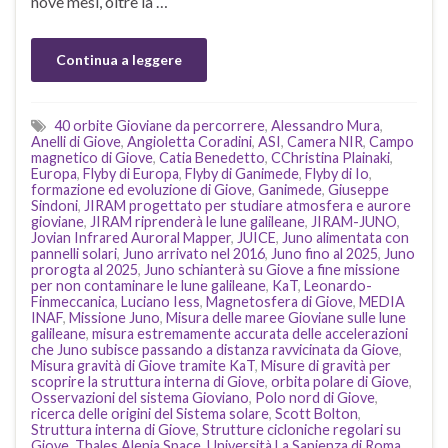
nove mesi, oltre la …
Continua a leggere
40 orbite Gioviane da percorrere
,
Alessandro Mura
,
Anelli di Giove
,
Angioletta Coradini
,
ASI
,
Camera NIR
,
Campo
magnetico di Giove
,
Catia Benedetto
,
CChristina Plainaki
,
Europa
,
Flyby di Europa
,
Flyby di Ganimede
,
Flyby di Io
,
formazione ed evoluzione di Giove
,
Ganimede
,
Giuseppe
Sindoni
,
JIRAM progettato per studiare atmosfera e aurore
gioviane
,
JIRAM riprenderà le lune galileane
,
JIRAM-JUNO
,
Jovian Infrared Auroral Mapper
,
JUICE
,
Juno alimentata con
pannelli solari
,
Juno arrivato nel 2016
,
Juno fino al 2025
,
Juno
prorogta al 2025
,
Juno schianterà su Giove a fine missione
per non contaminare le lune galileane
,
KaT
,
Leonardo-
Finmeccanica
,
Luciano Iess
,
Magnetosfera di Giove
,
MEDIA
INAF
,
Missione Juno
,
Misura delle maree Gioviane sulle lune
galileane
,
misura estremamente accurata delle accelerazioni
che Juno subisce passando a distanza ravvicinata da Giove
,
Misura gravità di Giove tramite KaT
,
Misure di gravità per
scoprire la struttura interna di Giove
,
orbita polare di Giove
,
Osservazioni del sistema Gioviano
,
Polo nord di Giove
,
ricerca delle origini del Sistema solare
,
Scott Bolton
,
Struttura interna di Giove
,
Strutture cicloniche regolari su
Giove
,
Thales Alenia Space
,
Università La Sapienza di Roma