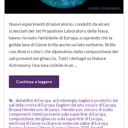
Nuovi esperimenti di laboratorio, condotti da alcuni
scienziati del Jet Propulsion Laboratory della Nasa,
hanno ricreato l’ambiente di Europa, scoprendo che la
gelida luna di Giove brilla anche sul lato notturno. Brilla
con diversi colori, che dipendono dalla composizione dei
sali presenti nel ghiaccio. Tutti i dettagli su Nature
Astronomy Una luna visibile in un …
Continua a leggere
abitabilità di Europa
,
astrobiologia
,
bagliore prodotto dai
sali della crosta di Europa
,
Bagliori dal lato oscuro di Europa
,
Bryana Henderson
,
Bryana L. Henderson
,
cloruro di sodio
,
componenti chimici presenti sulla superficie di Europa
,
composizione del ghiaccio sulla superficie di Europa.
,
elettroni di Giove eccitano le molecole saline di Europa
,
Europa
,
Europa Clipper
,
Europa Clipper 2025
,
Fred B.