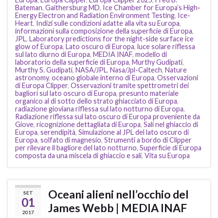
Bateman
,
Gaithersburg MD
,
Ice Chamber for Europa’s High-
Energy Electron and Radiation Environment Testing
,
Ice-
Heart
,
Indizi sulle condizioni adatte alla vita su Europa
,
informazioni sulla composizione della superficie di Europa
,
JPL
,
Laboratory predictions for the night-side surface ice
glow of Europa
,
Lato oscuro di Europa
,
luce solare riflessa
sul lato diurno di Europa
,
MEDIA INAF
,
modello di
laboratorio della superficie di Europa
,
Murthy Gudipati
,
Murthy S. Gudipati
,
NASA/JPL
,
Nasa/Jpl-Caltech
,
Nature
astronomy
,
oceano globale interno di Europa
,
Osservazioni
di Europa Clipper
,
Osservazioni tramite spettrometri dei
bagliori sul lato oscuro di Europa
,
presunto materiale
organico al di sotto dello strato ghiacciato di Europa
,
radiazione gioviana riflessa sul lato notturno di Europa
,
Radiazione riflessa sul lato oscuro di Europa proveniente da
Giove
,
ricognizione dettagliata di Europa
,
Sali nel ghiaccio di
Europa
,
serendipità
,
Simulazione al JPL del lato oscuro di
Europa
,
solfato di magnesio
,
Strumenti a bordo di Clipper
per rilevare il bagliore del lato notturno
,
Superficie di Europa
composta da una miscela di ghiaccio e sali
,
Vita su Europa
Oceani alieni nell’occhio del
SET
01
James Webb | MEDIA INAF
2017