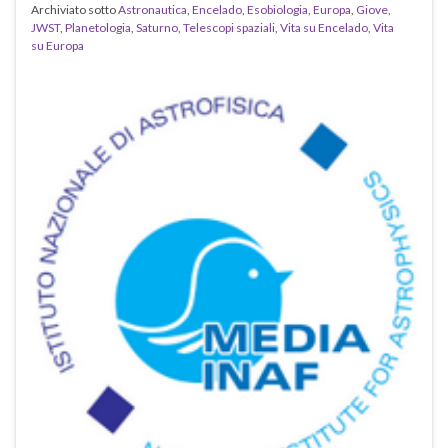
Archiviato sotto
Astronautica
,
Encelado
,
Esobiologia
,
Europa
,
Giove
,
JWST
,
Planetologia
,
Saturno
,
Telescopi spaziali
,
Vita su Encelado
,
Vita
su Europa