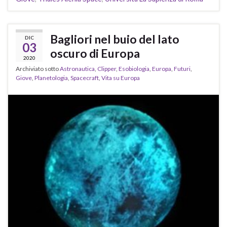
Bagliori nel buio del lato
DIC
03
oscuro di Europa
2020
Archiviato sotto
Astronautica
,
Clipper
,
Esobiologia
,
Europa
,
Futuri
,
Giove
,
Planetologia
,
Spacecraft
,
Vita su Europa