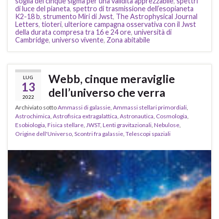
soglia dei cinque sigma per una validità apprezzabile
,
spettri
di luce del pianeta
,
spettro di trasmissione dell’esopianeta
K2-18 b
,
strumento Miri di Jwst
,
The Astrophysical Journal
Letters
,
tioteri
,
ulteriore campagna osservativa con il Jwst
della durata compresa tra 16 e 24 ore
,
università di
Cambridge
,
universo vivente
,
Zona abitabile
Webb, cinque meraviglie
LUG
13
dell’universo che verra
2022
Archiviato sotto
Ammassi di galassie
,
Ammassi stellari primordiali
,
Astrochimica
,
Astrofisica extragalattica
,
Astronautica
,
Cosmologia
,
Esobiologia
,
Fisica stellare
,
JWST
,
Lenti gravitazionali
,
Nebulose
,
Origine dell'Universo
,
Scontri fra galassie
,
Telescopi spaziali