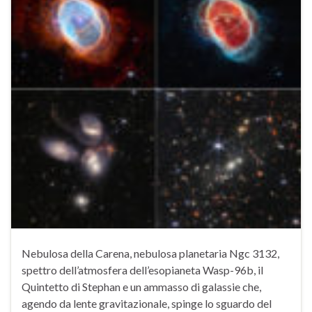
Nebulosa della Carena, nebulosa planetaria Ngc 3132,
spettro dell’atmosfera dell’esopianeta Wasp-96b, il
Quintetto di Stephan e un ammasso di galassie che,
agendo da lente gravitazionale, spinge lo sguardo del