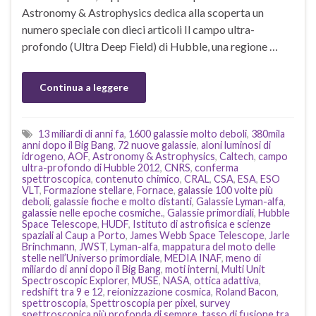
Astronomy & Astrophysics dedica alla scoperta un
numero speciale con dieci articoli Il campo ultra-
profondo (Ultra Deep Field) di Hubble, una regione …
Continua a leggere
13 miliardi di anni fa
,
1600 galassie molto deboli
,
380mila
anni dopo il Big Bang
,
72 nuove galassie
,
aloni luminosi di
idrogeno
,
AOF
,
Astronomy & Astrophysics
,
Caltech
,
campo
ultra-profondo di Hubble 2012
,
CNRS
,
conferma
spettroscopica
,
contenuto chimico
,
CRAL
,
CSA
,
ESA
,
ESO
VLT
,
Formazione stellare
,
Fornace
,
galassie 100 volte più
deboli
,
galassie fioche e molto distanti
,
Galassie Lyman-alfa
,
galassie nelle epoche cosmiche.
,
Galassie primordiali
,
Hubble
Space Telescope
,
HUDF
,
Istituto di astrofisica e scienze
spaziali al Caup a Porto
,
James Webb Space Telescope
,
Jarle
Brinchmann
,
JWST
,
Lyman-alfa
,
mappatura del moto delle
stelle nell’Universo primordiale
,
MEDIA INAF
,
meno di
miliardo di anni dopo il Big Bang
,
moti interni
,
Multi Unit
Spectroscopic Explorer
,
MUSE
,
NASA
,
ottica adattiva
,
redshift tra 9 e 12
,
reionizzazione cosmica
,
Roland Bacon
,
spettroscopia
,
Spettroscopia per pixel
,
survey
spettroscopica più profonda di sempre
,
tasso di fusione tra