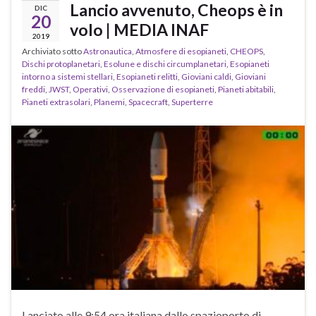
Lancio avvenuto, Cheops è in
DIC
20
volo | MEDIA INAF
2019
Archiviato sotto
Astronautica
,
Atmosfere di esopianeti
,
CHEOPS
,
Dischi protoplanetari
,
Esolune e dischi circumplanetari
,
Esopianeti
intorno a sistemi stellari
,
Esopianeti relitti
,
Gioviani caldi
,
Gioviani
freddi
,
JWST
,
Operativi
,
Osservazione di esopianeti
,
Pianeti abitabili
,
Pianeti extrasolari
,
Planemi
,
Spacecraft
,
Superterre
Lanciato alle 9:54 ora italiana dallo spazioporto di