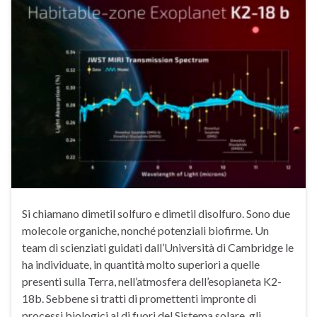
Si chiamano dimetil solfuro e dimetil disolfuro. Sono due
molecole organiche, nonché potenziali biofirme. Un
team di scienziati guidati dall’Università di Cambridge le
ha individuate, in quantità molto superiori a quelle
presenti sulla Terra, nell’atmosfera dell’esopianeta K2-
18b. Sebbene si tratti di promettenti impronte di
processi biologici al di fuori del Sistema solare, gli