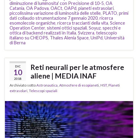
diminuzione di luminosita' con Precisione di 10-5
,
OA
Catania
,
OA Padova
,
OACt
,
OAPd
,
pianeti extrasolari
,
piccolissima variazione di luminosità delle stelle
,
PLATO
,
primi
dati collaudo strumentazione 7 gennaio 2020
,
ricerca
esomolecole organiche
,
ricerca traccianti della vita
,
Science
Operation Center
,
sistemi ottici spaziali
,
Soyuz
,
specchi e
ottica di backend realizzati in Italia
,
Svizzera
,
telescopio
italiano su CHEOPS
,
Thales Alenia Space
,
UniPd
,
Università
di Berna
Reti neurali per le atmosfere
DIC
10
aliene | MEDIA INAF
2018
Archiviato sotto
Astronautica
,
Atmosfere di esopianeti
,
HST
,
Pianeti
extrasolari
,
Telescopi spaziali