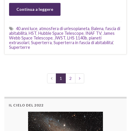
Continua a leggere
40 anni luce
,
atmosfera di un'esopianeta
,
Balena
,
fascia di
abitabilità
,
HST
,
Hubble Space Telescope
,
INAF TV
,
James
Webb Space Telescope
,
JWST
,
LHS 1140b
,
pianeti
extrasolari
,
Superterra
,
Superterra in fascia di abitabilita'
,
Superterre
1
2
IL CIELO DEL 2022