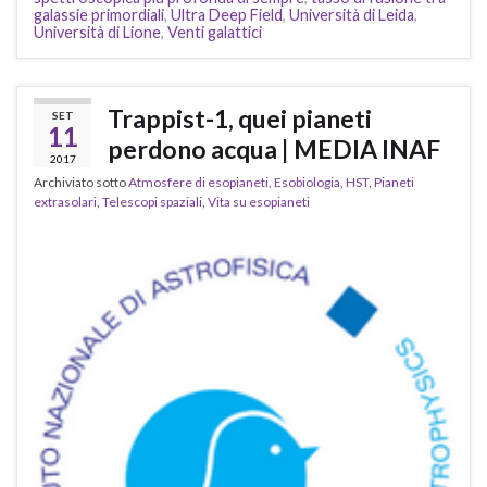
galassie primordiali
,
Ultra Deep Field
,
Università di Leida
,
Università di Lione
,
Venti galattici
Trappist-1, quei pianeti
SET
11
perdono acqua | MEDIA INAF
2017
Archiviato sotto
Atmosfere di esopianeti
,
Esobiologia
,
HST
,
Pianeti
extrasolari
,
Telescopi spaziali
,
Vita su esopianeti