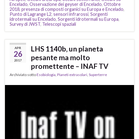
Encelado
,
Osservazione dei geyser di Encelado
,
Ottobre
2018
,
presenza di composti organici su Europa e Encelado
,
Punto di Lagrange L2
,
sensori infrarossi
,
Sorgenti
idrotermali su Encelado
,
Sorgenti idrotermali su Europa
,
Survey di JWST
,
Telescopi spaziali
LHS 1140b, un pianeta
APR
26
pesante ma molto
2017
promettente – INAF TV
Archiviato sotto
Esobiologia
,
Pianeti extrasolari
,
Superterre