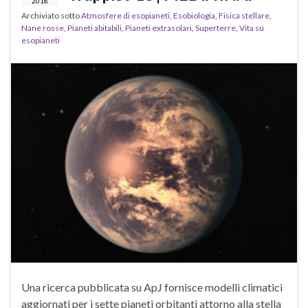
2018
Archiviato sotto
Atmosfere di esopianeti
,
Esobiologia
,
Fisica stellare
,
Nane rosse
,
Pianeti abitabili
,
Pianeti extrasolari
,
Superterre
,
Vita su
esopianeti
Una ricerca pubblicata su ApJ fornisce modelli climatici
aggiornati per i sette pianeti orbitanti attorno alla stella