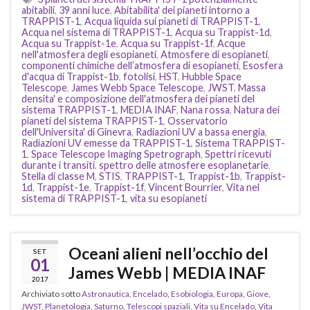
abitabili
,
39 anni luce
,
Abitabilita' dei pianeti intorno a
TRAPPIST-1
,
Acqua liquida sui pianeti di TRAPPIST-1
,
Acqua nel sistema di TRAPPIST-1
,
Acqua su Trappist-1d
,
Acqua su Trappist-1e
,
Acqua su Trappist-1f
,
Acque
nell'atmosfera degli esopianeti
,
Atmosfere di esopianeti
,
componenti chimiche dell’atmosfera di esopianeti
,
Esosfera
d'acqua di Trappist-1b
,
fotolisi
,
HST
,
Hubble Space
Telescope
,
James Webb Space Telescope
,
JWST
,
Massa
densita' e composizione dell'atmosfera dei pianeti del
sistema TRAPPIST-1
,
MEDIA INAF
,
Nana rossa
,
Natura dei
pianeti del sistema TRAPPIST-1
,
Osservatorio
dell'Universita' di Ginevra
,
Radiazioni UV a bassa energia
,
Radiazioni UV emesse da TRAPPIST-1
,
Sistema TRAPPIST-
1
,
Space Telescope Imaging Spetrograph
,
Spettri ricevuti
durante i transiti
,
spettro delle atmosfere esoplanetarie
,
Stella di classe M
,
STIS
,
TRAPPIST-1
,
Trappist-1b
,
Trappist-
1d
,
Trappist-1e
,
Trappist-1f
,
Vincent Bourrier
,
Vita nel
sistema di TRAPPIST-1
,
vita su esopianeti
Oceani alieni nell’occhio del
SET
01
James Webb | MEDIA INAF
2017
Archiviato sotto
Astronautica
,
Encelado
,
Esobiologia
,
Europa
,
Giove
,
JWST
,
Planetologia
,
Saturno
,
Telescopi spaziali
,
Vita su Encelado
,
Vita