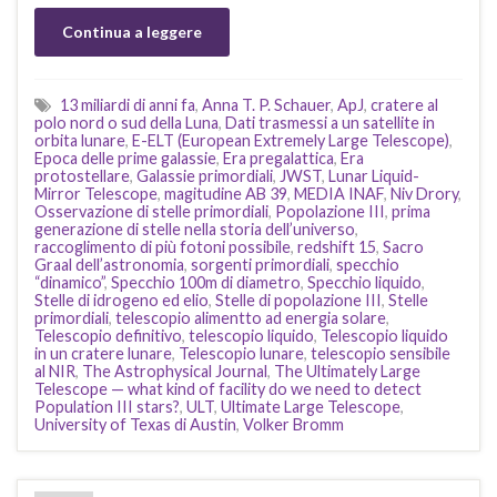
Continua a leggere
13 miliardi di anni fa
,
Anna T. P. Schauer
,
ApJ
,
cratere al
polo nord o sud della Luna
,
Dati trasmessi a un satellite in
orbita lunare
,
E-ELT (European Extremely Large Telescope)
,
Epoca delle prime galassie
,
Era pregalattica
,
Era
protostellare
,
Galassie primordiali
,
JWST
,
Lunar Liquid-
Mirror Telescope
,
magitudine AB 39
,
MEDIA INAF
,
Niv Drory
,
Osservazione di stelle primordiali
,
Popolazione III
,
prima
generazione di stelle nella storia dell’universo
,
raccoglimento di più fotoni possibile
,
redshift 15
,
Sacro
Graal dell’astronomia
,
sorgenti primordiali
,
specchio
“dinamico”
,
Specchio 100m di diametro
,
Specchio liquido
,
Stelle di idrogeno ed elio
,
Stelle di popolazione III
,
Stelle
primordiali
,
telescopio alimentto ad energia solare
,
Telescopio definitivo
,
telescopio liquido
,
Telescopio liquido
in un cratere lunare
,
Telescopio lunare
,
telescopio sensibile
al NIR
,
The Astrophysical Journal
,
The Ultimately Large
Telescope — what kind of facility do we need to detect
Population III stars?
,
ULT
,
Ultimate Large Telescope
,
University of Texas di Austin
,
Volker Bromm