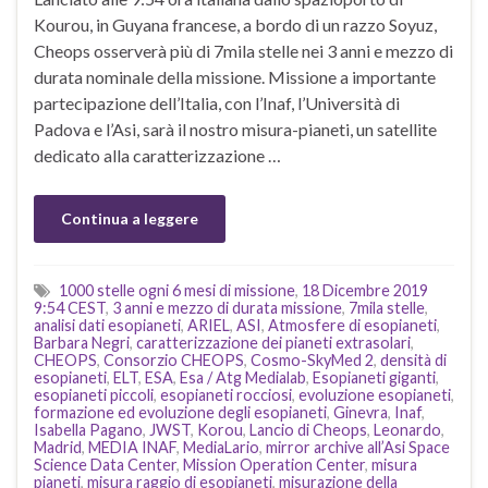
Kourou, in Guyana francese, a bordo di un razzo Soyuz,
Cheops osserverà più di 7mila stelle nei 3 anni e mezzo di
durata nominale della missione. Missione a importante
partecipazione dell’Italia, con l’Inaf, l’Università di
Padova e l’Asi, sarà il nostro misura-pianeti, un satellite
dedicato alla caratterizzazione …
Continua a leggere
1000 stelle ogni 6 mesi di missione
,
18 Dicembre 2019
9:54 CEST
,
3 anni e mezzo di durata missione
,
7mila stelle
,
analisi dati esopianeti
,
ARIEL
,
ASI
,
Atmosfere di esopianeti
,
Barbara Negri
,
caratterizzazione dei pianeti extrasolari
,
CHEOPS
,
Consorzio CHEOPS
,
Cosmo-SkyMed 2
,
densità di
esopianeti
,
ELT
,
ESA
,
Esa / Atg Medialab
,
Esopianeti giganti
,
esopianeti piccoli
,
esopianeti rocciosi
,
evoluzione esopianeti
,
formazione ed evoluzione degli esopianeti
,
Ginevra
,
Inaf
,
Isabella Pagano
,
JWST
,
Korou
,
Lancio di Cheops
,
Leonardo
,
Madrid
,
MEDIA INAF
,
MediaLario
,
mirror archive all’Asi Space
Science Data Center
,
Mission Operation Center
,
misura
pianeti
,
misura raggio di esopianeti
,
misurazione della