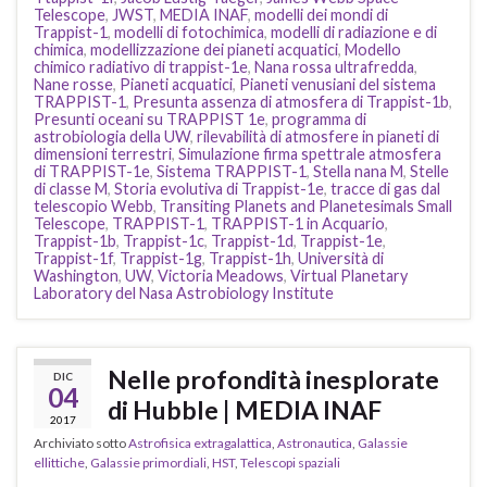
Telescope
,
JWST
,
MEDIA INAF
,
modelli dei mondi di
Trappist-1
,
modelli di fotochimica
,
modelli di radiazione e di
chimica
,
modellizzazione dei pianeti acquatici
,
Modello
chimico radiativo di trappist-1e
,
Nana rossa ultrafredda
,
Nane rosse
,
Pianeti acquatici
,
Pianeti venusiani del sistema
TRAPPIST-1
,
Presunta assenza di atmosfera di Trappist-1b
,
Presunti oceani su TRAPPIST 1e
,
programma di
astrobiologia della UW
,
rilevabilità di atmosfere in pianeti di
dimensioni terrestri
,
Simulazione firma spettrale atmosfera
di TRAPPIST-1e
,
Sistema TRAPPIST-1
,
Stella nana M
,
Stelle
di classe M
,
Storia evolutiva di Trappist-1e
,
tracce di gas dal
telescopio Webb
,
Transiting Planets and Planetesimals Small
Telescope
,
TRAPPIST-1
,
TRAPPIST-1 in Acquario
,
Trappist-1b
,
Trappist-1c
,
Trappist-1d
,
Trappist-1e
,
Trappist-1f
,
Trappist-1g
,
Trappist-1h
,
Università di
Washington
,
UW
,
Victoria Meadows
,
Virtual Planetary
Laboratory del Nasa Astrobiology Institute
Nelle profondità inesplorate
DIC
04
di Hubble | MEDIA INAF
2017
Archiviato sotto
Astrofisica extragalattica
,
Astronautica
,
Galassie
ellittiche
,
Galassie primordiali
,
HST
,
Telescopi spaziali