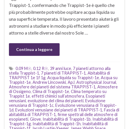
Trappist-1, confermando che Trappist-1e è quello che
più probabilmente potrebbe ospitare acqua liquida su
una superficie temperata. Il lavoro presentato aiuterà gli
astronomi a studiare in modo più efficiente i pianeti
attorno a stelle diverse dal nostro Sole …
Continua a leggere
0.09 M☉
,
0.12 R☉
,
39 anni luce
,
7 pianeti attorno alla
stella Trappist-1
,
7 pianeti di TRAPPIST-1
,
Abitabilità di
TRAPPIST 1e 1f 1g
,
Acqua liquida su Trappist-1e
,
Acqua su
Trappist-1e
,
Andrew Lincowski
,
ApJ
,
Astrophysical Journal
,
Atmosfere dei pianeti del sistema TRAPPIST-1
,
Atmosfere
di Ossigeno
,
Clima di Trappist-1e
,
Clima temperato su
Trappist 1e
,
effetti chimici sull’atmosfera
,
Esopianeti
venusiani
,
evoluzione del clima dei pianeti
,
Evoluzione
venusiana di Trappist-1c
,
Evoluzione venusiana di Trappist-
1d
,
Evoluzioni venusiane dei pianeti di TRAPPIST-1
,
Fascia di
abitabilità di TRAPPIST-1
,
firme spettrali delle atmosfere di
esopianeti
,
Giove
,
Inabitabilità di Trappist-1b
,
Inabitabilità di
Trappist-1g
,
Inabitabilità di Trappist-1h
,
Inabitabilità di
Ttappist-1f
,
Jacob Lustig-Yaeger
,
James Webb Space