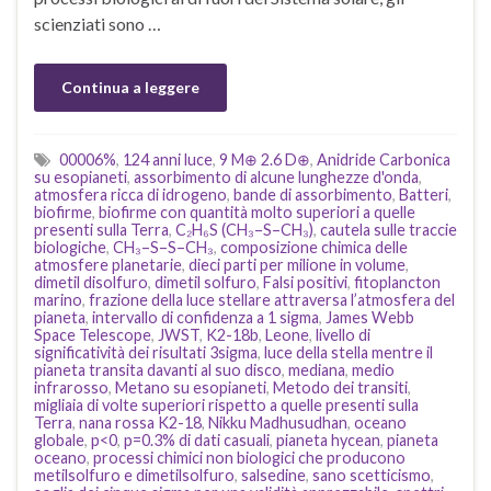
scienziati sono …
Continua a leggere
00006%
,
124 anni luce
,
9 M⊕ 2.6 D⊕
,
Anidride Carbonica
su esopianeti
,
assorbimento di alcune lunghezze d'onda
,
atmosfera ricca di idrogeno
,
bande di assorbimento
,
Batteri
,
biofirme
,
biofirme con quantità molto superiori a quelle
presenti sulla Terra
,
C₂H₆S (CH₃–S–CH₃)
,
cautela sulle traccie
biologiche
,
CH₃–S–S–CH₃
,
composizione chimica delle
atmosfere planetarie
,
dieci parti per milione in volume
,
dimetil disolfuro
,
dimetil solfuro
,
Falsi positivi
,
fitoplancton
marino
,
frazione della luce stellare attraversa l’atmosfera del
pianeta
,
intervallo di confidenza a 1 sigma
,
James Webb
Space Telescope
,
JWST
,
K2-18b
,
Leone
,
livello di
significatività dei risultati 3sigma
,
luce della stella mentre il
pianeta transita davanti al suo disco
,
mediana
,
medio
infrarosso
,
Metano su esopianeti
,
Metodo dei transiti
,
migliaia di volte superiori rispetto a quelle presenti sulla
Terra
,
nana rossa K2-18
,
Nikku Madhusudhan
,
oceano
globale
,
p<0
,
p=0.3% di dati casuali
,
pianeta hycean
,
pianeta
oceano
,
processi chimici non biologici che producono
metilsolfuro e dimetilsolfuro
,
salsedine
,
sano scetticismo
,