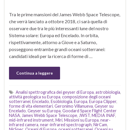
Tra le prime mansioni del James Webb Space Telescope,
che verrà lanciato a ottobre 2018, ci sarà quella di
osservare due tra le più interessanti lune del nostro
Sistema solare: Europa ed Encelado. In orbita,
rispettivamente, attorno a Giove e a Saturno,
posseggono entrambe grandi oceani sotterranei:
candidati ideali per la ricerca di forme di …
Continua a leggere
Analisi spettrografica dei geyser di Europa
,
astrobiologia
,
attività geologica su Europa
,
composizione degli oceani
sotterranei
,
Encelado
,
Esobiologia
,
Europa
,
Europa Clipper
,
forme di vita elementari
,
Geronimo Villanueva
,
Geyser su
Encelado
,
Geyser su Europa
,
Goodard Space Flight Center
NASA
,
James Webb Space Telescope
,
JWST
,
MEDIA INAF
,
mid-infrared instrument
,
Miri
,
Missioni su Europa
,
near-
infrared camera
,
near-infrared spectrograph
,
NirCam
,
NirSpec
,
Oceani di Europa
,
oceani sotterranei
,
Oceani su