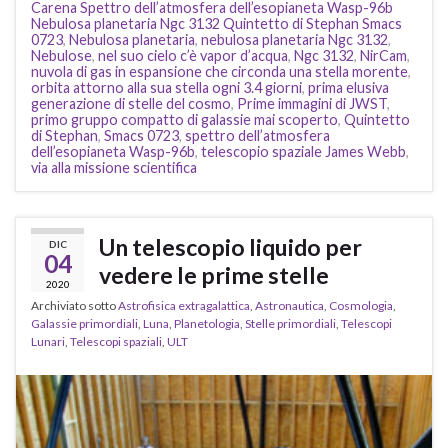
Carena Spettro dell’atmosfera dell’esopianeta Wasp-96b
Nebulosa planetaria Ngc 3132 Quintetto di Stephan Smacs
0723
,
Nebulosa planetaria
,
nebulosa planetaria Ngc 3132
,
Nebulose
,
nel suo cielo c’è vapor d’acqua
,
Ngc 3132
,
NirCam
,
nuvola di gas in espansione che circonda una stella morente
,
orbita attorno alla sua stella ogni 3.4 giorni
,
prima elusiva
generazione di stelle del cosmo
,
Prime immagini di JWST
,
primo gruppo compatto di galassie mai scoperto
,
Quintetto
di Stephan
,
Smacs 0723
,
spettro dell’atmosfera
dell’esopianeta Wasp-96b
,
telescopio spaziale James Webb
,
via alla missione scientifica
Un telescopio liquido per
DIC
04
vedere le prime stelle
2020
Archiviato sotto
Astrofisica extragalattica
,
Astronautica
,
Cosmologia
,
Galassie primordiali
,
Luna
,
Planetologia
,
Stelle primordiali
,
Telescopi
Lunari
,
Telescopi spaziali
,
ULT