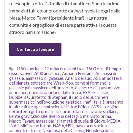
telescopio a oltre 13 miliardi di anni luce. Sono le prime
immagini full-color prodotte da Jwst, svelate oggi dalla
Nasa. Marco Tavani (presidente Inaf): «La nostra
comunità è orgogliosa di essere parte attiva in questa
straordinaria missione»
Continua a leggere
1150 anni luce
,
13 miliardi di anni luce
,
1500 ore di tempo
osservativo
,
7600 anni luce
,
Adriano Fontana
,
Ammassi di
galassie
,
ammasso di galassie
,
Anello del sud
,
ASI
,
atmosfera
del pianeta extrasolare Wasp-96b
,
come si formano le
galassie più massicce dell’universo
,
diametro di quasi mezzo
anno luce
,
duemila anni luce dalla Terra
,
ESA
,
Galassie
,
Hubble
,
il Quintetto di Stephan
,
il ruolo dei buchi neri
supermassicci nell’evoluzione galattica
,
Inaf
,
Italia è presente
in oltre 40 programmi scientifici
,
Joe Biden
,
JWST
,
l’origine
dei potenti getti di materia durante la formazione stellare
,
Lente gravitazionale
,
livello di dettaglio mai visto prima
,
Marco Tavani
,
massa pari alla metà di quella di Giove
,
MEDIA
INAF
,
Miri
,
Nane brune
,
NASA/HST
,
nascita di stelle in
ambienti estremi
,
Nebulosa della Carena
,
Nebulosa della