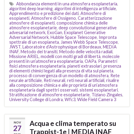
Abbondanza elementi in una atmosfera esoplanetaria
,
algoritmi deep learning
,
algoritmi di intelligenza artificiale
,
Apprendimento e predizione dei dati
,
Atmosfere di
esopianeti
,
Atmosfere di Ossigeno
,
Caratterizzazione
atmosfere di esopianeti
,
composizione chimica delle
atmosfere esoplanetarie
,
deep convolutional generative
advesarial network
,
ExoGan
,
Exoplanet Generative
Adversarial Network
,
Hubble Space Telescope
,
Impronta
spettrale di un esopianeta
,
James Webb Space Telescope
,
JWST
,
Laboratoire d’Astrophysique di Bordeaux
,
MEDIA
INAF
,
Metodo dei transiti
,
Metodo delle velocità radiali
,
Missione ARIEL
,
modelli con molti gradi di libertà
,
molecole
presenti in un’atmosfera esoplanetaria
,
OAPa
,
Parametri
fisici atmosfera esoplanetaria
,
pianeti extrasolari
,
presenza
di elementi chimici legati alla presenza di vita sul pianeta
,
processo di convergenza di un modello di atmosfera
,
Rete
neurale artificiale
,
Reti neurali
,
reti neurali artificiali
,
risalire
alla composizione chimica e alle proprietà di un’atmosfera
esoplanetaria dagli spettri osservati
,
sistemi esoplanetari
,
Stratificazione di atmosfere esoplanetarie
,
Tiziano Zingales
,
University College di Londra
,
Wfc3
,
Wide Field Camera 3
Acqua e clima temperato su
NOV
27
Trappist-1e | MEDIA INAF