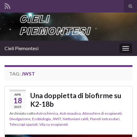
Atti
il
Search for:
mod
di
rice
Cieli Piemontesi
Attiv
la
navig
TAG:
JWST
Una doppietta di biofirme su
APR
18
K2-18b
2025
Archiviato sotto
Astrochimica
,
Astronautica
,
Atmosfere di esopianeti
,
Divulgazione
,
Esobiologia
,
JWST
,
Nettuniani caldi
,
Pianeti extrasolari
,
Telescopi spaziali
,
Vita su esopianeti