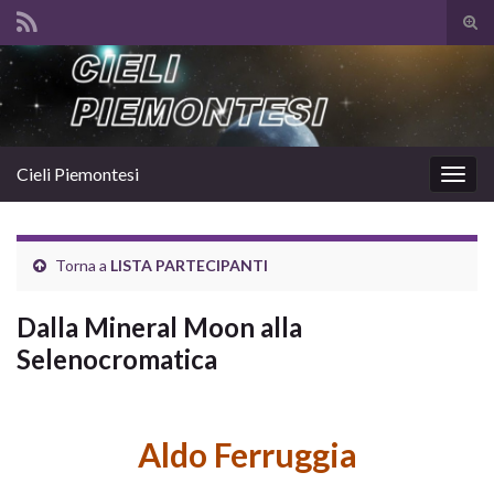
Atti
il
Search for:
mod
di
rice
Cieli Piemontesi
Attiv
la
navig
Torna a
LISTA PARTECIPANTI
Dalla Mineral Moon alla
Selenocromatica
Aldo Ferruggia