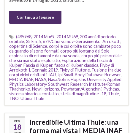
Continua a leggere
(485968) 2014 Mu69
,
2014 MU69
,
300 anni di periodo
orbitale
,
35 km
,
5
,
67P/Churyumov-Gerasimenko
,
Arrokoth
,
copertina di Science
,
corpi le cui orbite sono cambiate poco
da quando si sono formati
,
corpo più lontano dal Sole
esplorato direttamente da una sonda
,
corpo più primordiale
che sia mai stato esplorato
,
Esplorazione della fascia di
Kuiper
,
Fascia di Kuiper
,
fascia di Kuiper classica
,
Flyby di
Arrokoth 1 Gennaio 2019
,
Flyby di Plutone
,
Fusione fra due
corpi vicini orbitanti
,
IAU
,
Jpl Small-Body Database Browser
,
MEDIA INAF
,
NASA
,
Nasa/Johns Hopkins University Applied
Physics Laboratory/ Southwest Research Institute/Roman
Tkachenko
,
New Horizons
,
Powhatan/Algonchini
,
Pythéas
,
sistema binario a contatto
,
stella di magnitudine -18
,
Thule
,
TNO
,
Ultima Thule
Incredibile Ultima Thule: una
FEB
18
forma mai vista | MEDIA INAF