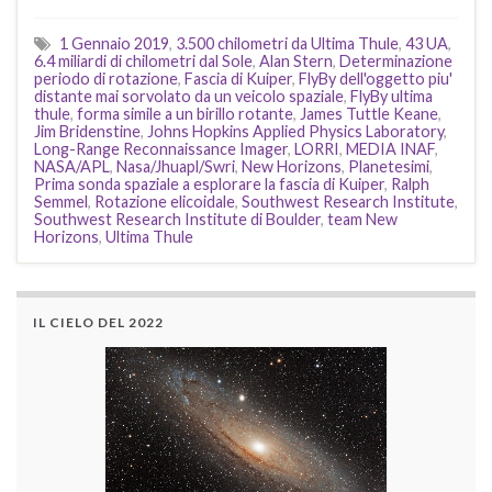
1 Gennaio 2019
,
3.500 chilometri da Ultima Thule
,
43 UA
,
6.4 miliardi di chilometri dal Sole
,
Alan Stern
,
Determinazione
periodo di rotazione
,
Fascia di Kuiper
,
FlyBy dell'oggetto piu'
distante mai sorvolato da un veicolo spaziale
,
FlyBy ultima
thule
,
forma simile a un birillo rotante
,
James Tuttle Keane
,
Jim Bridenstine
,
Johns Hopkins Applied Physics Laboratory
,
Long-Range Reconnaissance Imager
,
LORRI
,
MEDIA INAF
,
NASA/APL
,
Nasa/Jhuapl/Swri
,
New Horizons
,
Planetesimi
,
Prima sonda spaziale a esplorare la fascia di Kuiper
,
Ralph
Semmel
,
Rotazione elicoidale
,
Southwest Research Institute
,
Southwest Research Institute di Boulder
,
team New
Horizons
,
Ultima Thule
IL CIELO DEL 2022