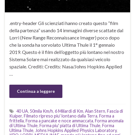
.entry-header Gli scienziati hanno creato questo “film
della partenza” usando 14 immagini diverse scattate dal
Lorri (New Range Reconnaissance Imager) poco dopo
che la sonda ha sorvolato Ultima Thule il 1° gennaio
2019. Questo è il film dell’oggetto più lontano nel nostro
Sistema Solare mai realizzato da qualsiasi veicolo
spaziale. Crediti: Credits: Nasa/Johns Hopkins Applied
…
Continua a leggere
40 UA
,
50mila Km/h
,
6 Miliardi di Km
,
Alan Stern
,
Fascia di
Kuiper
,
Filmato ripreso piu' lontano dalla Terra
,
Forma a
frittella
,
Forma a pancake e noce ammaccata
,
Forma anomala
di Ultima Thule
,
Forma piu' piatta di Ultima Thule
,
Forma
Ultima Thule
,
Johns Hopkins Applied Physics Laboratory
,