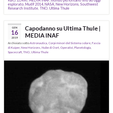
KBO
,
LORRI
,
MEDIA INAF
,
mondo più lontano fino ad oggi
esplorato
,
Mu69 2014
,
NASA
,
New Horizons
,
Southwest
Research Institute
,
TNO
,
Ultima Thule
Capodanno su Ultima Thule |
GEN
16
MEDIA INAF
2019
Archiviato sotto
Astronautica
,
Corpi minori del Sistema solare
,
Fascia
di Kuiper
,
New Horizons
,
Nube di Oort
,
Operativi
,
Planetologia
,
Spacecraft
,
TNO
,
Ultima Thule