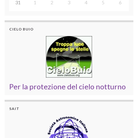
31
1
2
3
4
5
6
CIELO BUIO
Per la protezione del cielo notturno
SAIT