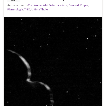
2019
Archiviato sotto
Corpi minori del Sistema solare
,
Fascia di Kuiper
,
Planetologia
,
TNO
,
Ultima Thule