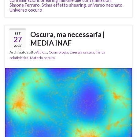
contaminazioni
,
Shearing immune dlle contaminazioni
,
Simone Ferraro
,
Stima effetto shearing
,
universo neonato
,
Universo oscuro
Oscura, ma necessaria |
SET
27
MEDIA INAF
2018
Archiviato sotto
Altro...
,
Cosmologia
,
Energia oscura
,
Fisica
relativistica
,
Materia oscura