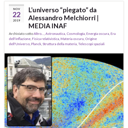
L’universo “piegato” da
NOV
22
Alessandro Melchiorri |
2019
MEDIA INAF
Archiviato sotto
Altro...
,
Astronautica
,
Cosmologia
,
Energia oscura
,
Era
dell'inflazione
,
Fisica relativistica
,
Materia oscura
,
Origine
dell'Universo
,
Planck
,
Struttura della materia
,
Telescopi spaziali