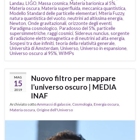
Landau
,
LIGO
,
Massa cosmica
,
Materia barionica al 5%
,
Materia oscura
,
Materia superfluida
,
meccanica quantistica
,
Modello Standard delle particelle elementari
,
Mteria Fuzzy
,
natura quantistica del vuoto
,
neutrini ad altissima energia
,
Newton
,
Onde gravitazionali
,
orizzonte degli eventi
,
Paradigma cosmologico
,
Paradosso del 5%
,
particelle
supersimmetriche
,
raggi cosmici
,
Sidereus nuncius
,
sorgente
di radiazione elettromagnetica e di neutrini ad alta energia
,
Sospesi tra due infiniti
,
teoria della relatività generale
,
Università di Amsterdam
,
Universo
,
Universo in espansione
,
Universo oscuro al 95%
,
WIMPs
Nuovo filtro per mappare
MAG
15
l’universo oscuro | MEDIA
2019
INAF
Archiviato sotto
Ammassi di galassie
,
Cosmologia
,
Energia oscura
,
Materia oscura
,
Origine dell'Universo