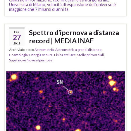
Università di Milano
,
velocità di espansione dell’universo è
maggiore che 7 miliardi di anni fa
Spettro d’ipernova a distanza
FEB
27
record | MEDIA INAF
2018
Archiviato sotto
Astrometria
,
Astrometria a grandi distanze
,
Cosmologia
,
Energia oscura
,
Fisica stellare
,
Stelle primordiali
,
Supernove Nove e Ipernove