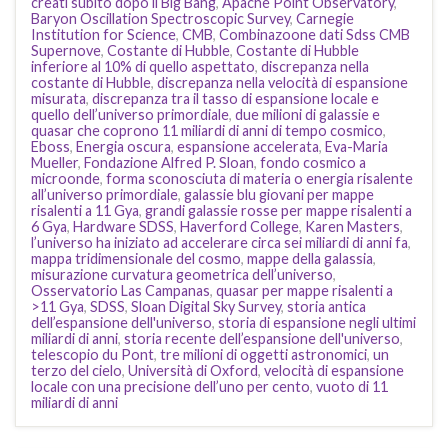
creati subito dopo il Big Bang
,
Apache Point Observatory
,
Baryon Oscillation Spectroscopic Survey
,
Carnegie
Institution for Science
,
CMB
,
Combinazoone dati Sdss CMB
Supernove
,
Costante di Hubble
,
Costante di Hubble
inferiore al 10% di quello aspettato
,
discrepanza nella
costante di Hubble
,
discrepanza nella velocità di espansione
misurata
,
discrepanza tra il tasso di espansione locale e
quello dell’universo primordiale
,
due milioni di galassie e
quasar che coprono 11 miliardi di anni di tempo cosmico
,
Eboss
,
Energia oscura
,
espansione accelerata
,
Eva-Maria
Mueller
,
Fondazione Alfred P. Sloan
,
fondo cosmico a
microonde
,
forma sconosciuta di materia o energia risalente
all’universo primordiale
,
galassie blu giovani per mappe
risalenti a 11 Gya
,
grandi galassie rosse per mappe risalenti a
6 Gya
,
Hardware SDSS
,
Haverford College
,
Karen Masters
,
l’universo ha iniziato ad accelerare circa sei miliardi di anni fa
,
mappa tridimensionale del cosmo
,
mappe della galassia
,
misurazione curvatura geometrica dell’universo
,
Osservatorio Las Campanas
,
quasar per mappe risalenti a
>11 Gya
,
SDSS
,
Sloan Digital Sky Survey
,
storia antica
dell’espansione dell'universo
,
storia di espansione negli ultimi
miliardi di anni
,
storia recente dell’espansione dell'universo
,
telescopio du Pont
,
tre milioni di oggetti astronomici
,
un
terzo del cielo
,
Università di Oxford
,
velocità di espansione
locale con una precisione dell’uno per cento
,
vuoto di 11
miliardi di anni