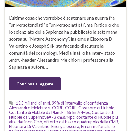
L’ultima cosa che vorrebbe è scatenare una guerra fra
“universotondisti” e “universopiattisti”, ma l’articolo che
lo scienziato della Sapienza ha pubblicato la settimana
scorsa su “Nature Astronomy”, insieme a Eleonora Di
Valentino e Joseph Silk, sta facendo discutere la
comunità dei cosmologi. Media Inaf lo ha intervistato
.entry-header Alessandro Melchiorri, professore alla
Sapienza e autore, …
Continua a leggere
13.5 miliardi di anni
,
99% di intervallo di confidenza
,
Alessandro Melchiorri
,
COBE
,
CORE
,
Costante di Hubble
,
Costante di Hubble da Planck= 55 km/s/Mpc
,
Costante di
Hubble da Supernove=73 km/s/Mpc
,
costante di Hubble più
alta
,
dati non Cmb
,
effetto dal basso quadrupolo della CMB
,
Eleonora Di Valentino
,
Energia oscura
,
Errori nell’analisi o