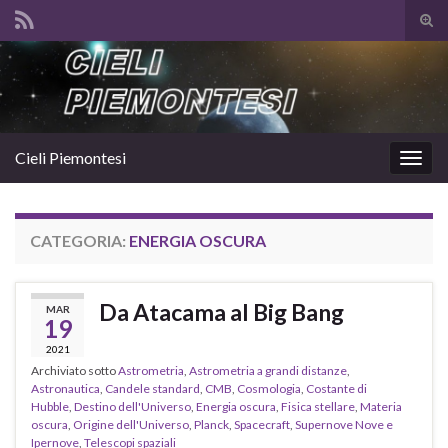
Atti
il
Search for:
mod
di
rice
Cieli Piemontesi
Attiv
la
navig
CATEGORIA:
ENERGIA OSCURA
Da Atacama al Big Bang
MAR
19
2021
Archiviato sotto
Astrometria
,
Astrometria a grandi distanze
,
Astronautica
,
Candele standard
,
CMB
,
Cosmologia
,
Costante di
Hubble
,
Destino dell'Universo
,
Energia oscura
,
Fisica stellare
,
Materia
oscura
,
Origine dell'Universo
,
Planck
,
Spacecraft
,
Supernove Nove e
Ipernove
,
Telescopi spaziali