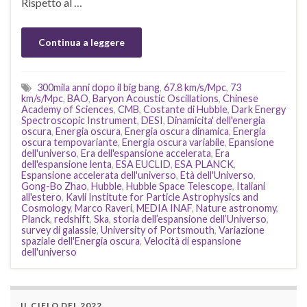
Rispetto al …
Continua a leggere
300mila anni dopo il big bang
,
67.8 km/s/Mpc
,
73
km/s/Mpc
,
BAO
,
Baryon Acoustic Oscillations
,
Chinese
Academy of Sciences
,
CMB
,
Costante di Hubble
,
Dark Energy
Spectroscopic Instrument
,
DESI
,
Dinamicita' dell'energia
oscura
,
Energia oscura
,
Energia oscura dinamica
,
Energia
oscura tempovariante
,
Energia oscura variabile
,
Epansione
dell'universo
,
Era dell'espansione accelerata
,
Era
dell'espansione lenta
,
ESA EUCLID
,
ESA PLANCK
,
Espansione accelerata dell'universo
,
Età dell'Universo
,
Gong-Bo Zhao
,
Hubble
,
Hubble Space Telescope
,
Italiani
all'estero
,
Kavli Institute for Particle Astrophysics and
Cosmology
,
Marco Raveri
,
MEDIA INAF
,
Nature astronomy
,
Planck
,
redshift
,
Ska
,
storia dell’espansione dell’Universo
,
survey di galassie
,
University of Portsmouth
,
Variazione
spaziale dell'Energia oscura
,
Velocità di espansione
dell'universo
IL CIELO DEL 2022