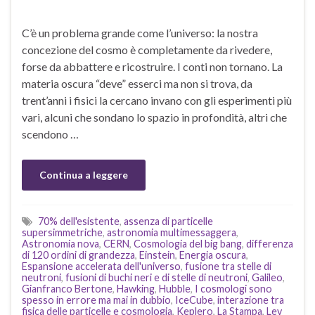
C’è un problema grande come l’universo: la nostra
concezione del cosmo è completamente da rivedere,
forse da abbattere e ricostruire. I conti non tornano. La
materia oscura “deve” esserci ma non si trova, da
trent’anni i fisici la cercano invano con gli esperimenti più
vari, alcuni che sondano lo spazio in profondità, altri che
scendono …
Continua a leggere
70% dell'esistente
,
assenza di particelle
supersimmetriche
,
astronomia multimessaggera
,
Astronomia nova
,
CERN
,
Cosmologia del big bang
,
differenza
di 120 ordini di grandezza
,
Einstein
,
Energia oscura
,
Espansione accelerata dell'universo
,
fusione tra stelle di
neutroni
,
fusioni di buchi neri e di stelle di neutroni
,
Galileo
,
Gianfranco Bertone
,
Hawking
,
Hubble
,
I cosmologi sono
spesso in errore ma mai in dubbio
,
IceCube
,
interazione tra
fisica delle particelle e cosmologia
,
Keplero
,
La Stampa
,
Lev