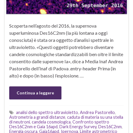
Scoperta nell’agosto del 2016, la supernova
superluminosa Des16C2nm (la più lontana a oggi
conosciuta) è stata ora oggetto d’analisi spettrale in
ultravioletto. «Questi oggetti potrebbero diventare
candele cosmologiche standardizzabili ben oltre il limite
consentito dalle supernove Ia», dice a Media Inaf Andrea
Pastorello dell’Inaf di Padova .entry-header Prima (in
alto) e dopo (in basso) l’esplosione. …
Continua a leggere
analisi dello spettro ultravioletto
,
Andrea Pastorello
,
Astrometria a grandi distanze
,
caduta di materia su una stella
di neutroni
,
candela cosmologica
,
Confronto spettro
Des16C2nm e Gaia 16apd
,
Dark Energy Survey
,
Des16C2nm
,
Energia oscura
,
Gaia16apd
,
Ipernova
,
Limite astrometrico