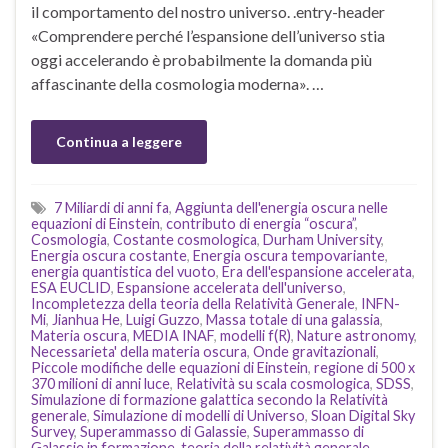
il comportamento del nostro universo. .entry-header
«Comprendere perché l’espansione dell’universo stia
oggi accelerando è probabilmente la domanda più
affascinante della cosmologia moderna». …
Continua a leggere
7 Miliardi di anni fa
,
Aggiunta dell'energia oscura nelle
equazioni di Einstein
,
contributo di energia “oscura”
,
Cosmologia
,
Costante cosmologica
,
Durham University
,
Energia oscura costante
,
Energia oscura tempovariante
,
energia quantistica del vuoto
,
Era dell'espansione accelerata
,
ESA EUCLID
,
Espansione accelerata dell'universo
,
Incompletezza della teoria della Relatività Generale
,
INFN-
Mi
,
Jianhua He
,
Luigi Guzzo
,
Massa totale di una galassia
,
Materia oscura
,
MEDIA INAF
,
modelli f(R)
,
Nature astronomy
,
Necessarieta' della materia oscura
,
Onde gravitazionali
,
Piccole modifiche delle equazioni di Einstein
,
regione di 500 x
370 milioni di anni luce
,
Relatività su scala cosmologica
,
SDSS
,
Simulazione di formazione galattica secondo la Relatività
generale
,
Simulazione di modelli di Universo
,
Sloan Digital Sky
Survey
,
Superammasso di Galassie
,
Superammasso di
Galassie in formazione
,
teoria della relatività generale
,