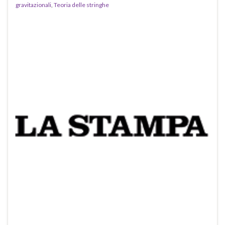
gravitazionali
,
Teoria delle stringhe