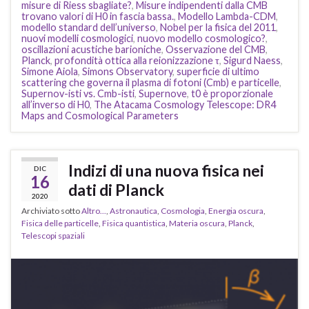
misure di Riess sbagliate?
,
Misure indipendenti dalla CMB
trovano valori di H0 in fascia bassa.
,
Modello Lambda-CDM
,
modello standard dell’universo
,
Nobel per la fisica del 2011
,
nuovi modelli cosmologici
,
nuovo modello cosmologico?
,
oscillazioni acustiche barioniche
,
Osservazione del CMB
,
Planck
,
profondità ottica alla reionizzazione τ
,
Sigurd Naess
,
Simone Aiola
,
Simons Observatory
,
superficie di ultimo
scattering che governa il plasma di fotoni (Cmb) e particelle
,
Supernov-isti vs. Cmb-isti
,
Supernove
,
t0 è proporzionale
all’inverso di H0
,
The Atacama Cosmology Telescope: DR4
Maps and Cosmological Parameters
Indizi di una nuova fisica nei
DIC
16
dati di Planck
2020
Archiviato sotto
Altro...
,
Astronautica
,
Cosmologia
,
Energia oscura
,
Fisica delle particelle
,
Fisica quantistica
,
Materia oscura
,
Planck
,
Telescopi spaziali