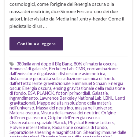
cosmologici, come l’origine dell’energia oscura o la
massa dei neutrini», dice Simone Ferraro, uno dei due
autori, intervistato da Media Inaf .entry-header Come il
piedistallo di un …
Continua a leggere
380mila anni dopo il Big Bang
,
80% di materia oscura
,
Ammassi di galassie
,
Berkeley Lab
,
CMB
,
contaminazione
dall’emissione di galassie
,
distorsione asimmetrica
,
distorsione prodotta sulla radiazione cosmica di fondo
dall’effetto lente gravitazionale
,
Emmanuel Schaan
,
Energia
oscur
,
Energia oscura
,
ensing gravitazionale della radiazione
di fondo
,
ESA PLANCK
,
fotoni primordiali
,
Galassie
,
ingrandimento
,
Lawrence Berkeley National Lab
,
LBNL
,
Lenti
gravitazionali
,
Mappe ad alta risoluzione della materia
nell’universo
,
Massa del neutrino
,
massa nell’universo
,
Materia oscura
,
Misura della massa dei neutrini
,
Origine
dell'energia oscura
,
Origine dell’energia oscura
,
Osservatorio spaziale Planck
,
Physical Review Letters
,
Polvere interstellare
,
Radiazione cosmica di fondo
,
Separazione shearing e magnification
,
Shearing immune dalle