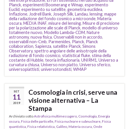
nell’interpretazione
,
Errori sistematici nei dati acquisiti da
Planck
,
esperimenti Boomerang e Wmap
,
esperimento
Euclid
,
esperimento su satellite
,
geometria euclidea
,
Inflazione
,
Jodrell Bank
,
Joseph Silk
,
Landau
,
lensing
,
mappe
della radiazione del fondo cosmico a microonde
,
Materia
oscura
,
MEDIA INAF
,
misure del lensing
,
Misure di precisione
per la polarizzazione alle scale di Planck
,
modello di universo
totalmente nuovo
,
Modello Lambda-CDM
,
Nature
astronomy
,
nuova fisica
,
Osservabili non in accordo
,
osservabili non-Cmb
,
Parmenides
,
Planck
,
Planck
collaboration
,
Sapienza
,
satellite Planck
,
Simons
Observatory
,
spettro angolare delle anisotropie della
radiazione di fondo cosmico
,
statistical fluke
,
stima della
costante di Hubble
,
teoria inflazionaria
,
UNIRM1
,
Universo a
curvatura chiusa
,
Universo non piatto
,
Universo sferico
,
universopiattisti
,
universotondisti
,
WMAP
Cosmologia in crisi, serve una
SET
11
visione alternativa – La
2019
Stampa
Archiviato sotto
Astrofisica multimessagero
,
Cosmologia
,
Energia
oscura
,
Fisica delle particelle
,
Fisica nucleare e subnucleare
,
Fisica
quantistica
,
Fisica relativistica
,
Galileo
,
Materia oscura
,
Onde