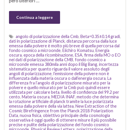
però ulteriori …
Continua a leggere
angolo di polarizzazione della Cmb
,
Beta=0.35±0.14 gradi
,
dati in polarizzazione di Planck
,
distanza percorsa dalla luce
emessa dalla polvere è molto più breve di quella percorsa dal
fondo cosmico a microonde
,
Eiichiro Komatsu
,
Energia
oscura
,
epoca della ricombinazione
,
ESA
,
firma della MO o EO
nei dati di polarizzazione della CMB
,
fondo cosmico a
microonde emessa 380mila anni dopo il Big Bang
,
incertezza
sistematica per quanto riguarda il valore assoluto degli
angoli di polarizzazione
,
l’emissione della polvere non è
influenzata dalla materia oscura o dall’energia oscura
,
La
differenza fra l’angolo di polarizzazione misurato per la
polvere e quello misurato per la Cmb può quindi essere
utilizzata per calcolare beta
,
livello di confidenza del 99.2 per
cento
,
Materia oscura
,
MEDIA INAF
,
metodo che determina
la rotazione artificiale di planck tramite la luce polarizzata
emessa dalla polvere della via lattea
,
New Extraction of the
Cosmic Birefringence from the Planck 2018 Polarization
Data
,
nuova fisica
,
obiettivo principale della cosmologia
osservativa è oggi quello di ottenere misure il più possibile
precise e pulite della polarizzazione del fondo cosmico
microonde
,
Physical Review Letters
,
polarizzazione della