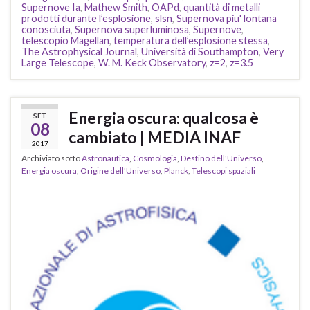
Supernove Ia
,
Mathew Smith
,
OAPd
,
quantità di metalli
prodotti durante l’esplosione
,
slsn
,
Supernova piu' lontana
conosciuta
,
Supernova superluminosa
,
Supernove
,
telescopio Magellan
,
temperatura dell’esplosione stessa
,
The Astrophysical Journal
,
Università di Southampton
,
Very
Large Telescope
,
W. M. Keck Observatory
,
z=2
,
z=3.5
Energia oscura: qualcosa è
SET
08
cambiato | MEDIA INAF
2017
Archiviato sotto
Astronautica
,
Cosmologia
,
Destino dell'Universo
,
Energia oscura
,
Origine dell'Universo
,
Planck
,
Telescopi spaziali