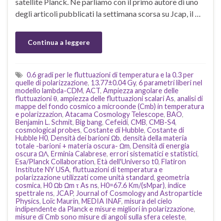
satellite Planck. Ne parliamo con il primo autore di uno
degli articoli pubblicati la settimana scorsa su Jcap, il …
Continua a leggere
0.6 gradi per le fluttuazioni di temperatura e la 0.3 per
quelle di polarizzazione
,
13.77±0.04 Gy
,
6 parametri liberi nel
modello lambda-CDM
,
ACT
,
Ampiezza angolare delle
fluttuazioni θ
,
ampiezza delle fluttuazioni scalari As
,
analisi di
mappe del fondo cosmico a microonde (Cmb) in temperatura
e polarizzazion
,
Atacama Cosmology Telescope
,
BAO
,
Benjamin L. Schmit
,
Big bang
,
Cefeidi
,
CMB
,
CMB-S4
,
cosmological probes
,
Costante di Hubble
,
Costante di
Hubble H0
,
Densità dei barioni Ωb
,
densità della materia
totale -barioni + materia oscura- Ωm
,
Densità di energia
oscura ΩΛ
,
Erminia Calabrese
,
errori sistematici e statistici
,
Esa/Planck Collaboration
,
Età dell'Universo t0
,
Flatiron
Institute NY USA
,
fluttuazioni di temperatura e
polarizzazione utilizzati come unità standard
,
geometria
cosmica
,
H0 Ωb Ωm τ As ns
,
H0=67.6 Km/(sMpar)
,
indice
spettrale ns
,
JCAP
,
Journal of Cosmology and Astroparticle
Physics
,
Loïc Maurin
,
MEDIA INAF
,
misura del cielo
indipendente da Planck e misure migliori in polarizzazione
,
misure di Cmb sono misure di angoli sulla sfera celeste
,