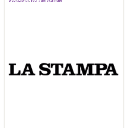
gravitazionali
,
Teoria delle stringhe