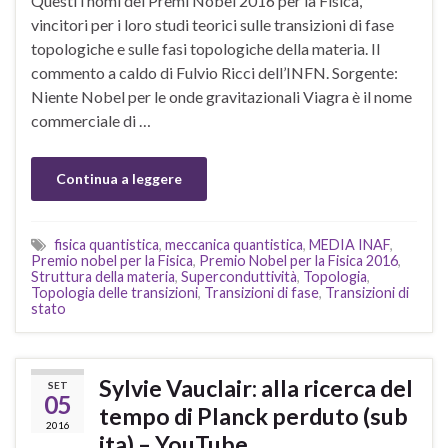
Questi i nomi dei Premi Nobel 2016 per la Fisica,
vincitori per i loro studi teorici sulle transizioni di fase
topologiche e sulle fasi topologiche della materia. Il
commento a caldo di Fulvio Ricci dell’INFN. Sorgente:
Niente Nobel per le onde gravitazionali Viagra è il nome
commerciale di …
Continua a leggere
fisica quantistica
,
meccanica quantistica
,
MEDIA INAF
,
Premio nobel per la Fisica
,
Premio Nobel per la Fisica 2016
,
Struttura della materia
,
Superconduttività
,
Topologia
,
Topologia delle transizioni
,
Transizioni di fase
,
Transizioni di
stato
Sylvie Vauclair: alla ricerca del
SET
05
tempo di Planck perduto (sub
2016
ita) – YouTube