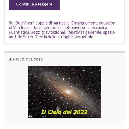
Continua a leggere
Buchi neri
,
coppie di particelle
,
Entanglement
,
equazioni
di Van Raamsdonk
,
geometria dell’universo
,
meccanica
quantistica
,
pozzi gravitazionali
,
Relatività generale
,
spazio
anti-de Sitter
,
Teoria delle stringhe
,
wormhole
IL CIELO DEL 2022