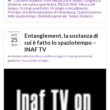
Costante di planck
,
Intervalli piccoli di tempo
,
Lunghezza
di planck
,
meccanica quantistica
,
MEDIA INAF
,
Misura del
tempo
,
Orologi quantistici
,
Orologio a decadimento
,
Principio di indeterminazione di Heisenberg
,
Quantizzazione
dello spaziotempo
,
Relatività generale
,
Tempo di planck
Entanglement, la sostanza di
NOV
25
cui è fatto lo spaziotempo –
2015
INAF TV
Archiviato sotto
Astrofisica multimessagero
,
Onde gravitazionali
galattiche
,
Teoria delle stringhe