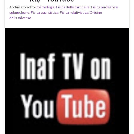
Archiviato sotto
Cosmologia
,
Fisica delle particelle
,
Fisica nucleare e
subnucleare
,
Fisica quantistica
,
Fisica relativistica
,
Origine
dell'Universo