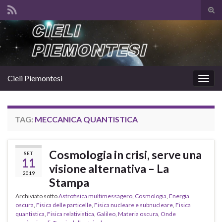
Atti
il
Search for:
mod
di
rice
Cieli Piemontesi
Attiv
la
navig
TAG:
MECCANICA QUANTISTICA
Cosmologia in crisi, serve una
SET
11
visione alternativa – La
2019
Stampa
Archiviato sotto
Astrofisica multimessagero
,
Cosmologia
,
Energia
oscura
,
Fisica delle particelle
,
Fisica nucleare e subnucleare
,
Fisica
quantistica
,
Fisica relativistica
,
Galileo
,
Materia oscura
,
Onde