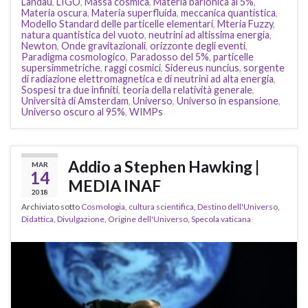
Landau
,
LIGO
,
Massa cosmica
,
Materia barionica al 5%
,
Materia oscura
,
Materia superfluida
,
meccanica quantistica
,
Modello Standard delle particelle elementari
,
Mteria Fuzzy
,
natura quantistica del vuoto
,
neutrini ad altissima energia
,
Newton
,
Onde gravitazionali
,
orizzonte degli eventi
,
Paradigma cosmologico
,
Paradosso del 5%
,
particelle
supersimmetriche
,
raggi cosmici
,
Sidereus nuncius
,
sorgente
di radiazione elettromagnetica e di neutrini ad alta energia
,
Sospesi tra due infiniti
,
teoria della relatività generale
,
Università di Amsterdam
,
Universo
,
Universo in espansione
,
Universo oscuro al 95%
,
WIMPs
Addio a Stephen Hawking |
MAR
14
MEDIA INAF
2018
Archiviato sotto
Cosmologia
,
cultura scientifica
,
Destino dell'Universo
,
Didattica
,
Divulgazione
,
Origine dell'Universo
,
Specola vaticana