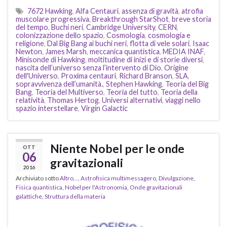
7672 Hawking
,
Alfa Centauri
,
assenza di gravità
,
atrofia
muscolare progressiva
,
Breakthrough StarShot
,
breve storia
del tempo
,
Buchi neri
,
Cambridge University
,
CERN
,
colonizzazione dello spazio
,
Cosmologia
,
cosmologia e
religione
,
Dal Big Bang ai buchi neri
,
flotta di vele solari
,
Isaac
Newton
,
James Marsh
,
meccanica quantistica
,
MEDIA INAF
,
Minisonde di Hawking
,
moltitudine di inizi e di storie diversi
,
nascita dell’universo senza l’intervento di Dio
,
Origine
dell'Universo
,
Proxima centauri
,
Richard Branson
,
SLA
,
sopravvivenza dell’umanità.
,
Stephen Hawking
,
Teoria del Big
Bang
,
Teoria del Multiverso
,
Teoria del tutto
,
Teoria della
relatività
,
Thomas Hertog
,
Universi alternativi
,
viaggi nello
spazio interstellare
,
Virgin Galactic
Niente Nobel per le onde
OTT
06
gravitazionali
2016
Archiviato sotto
Altro...
,
Astrofisica multimessagero
,
Divulgazione
,
Fisica quantistica
,
Nobel per l'Astronomia
,
Onde gravitazionali
galattiche
,
Struttura della materia