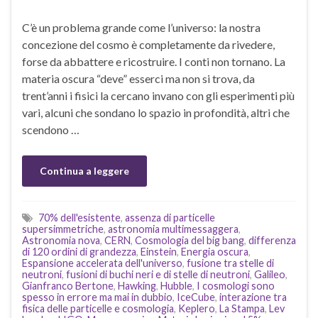
C’è un problema grande come l’universo: la nostra
concezione del cosmo è completamente da rivedere,
forse da abbattere e ricostruire. I conti non tornano. La
materia oscura “deve” esserci ma non si trova, da
trent’anni i fisici la cercano invano con gli esperimenti più
vari, alcuni che sondano lo spazio in profondità, altri che
scendono …
Continua a leggere
70% dell'esistente
,
assenza di particelle
supersimmetriche
,
astronomia multimessaggera
,
Astronomia nova
,
CERN
,
Cosmologia del big bang
,
differenza
di 120 ordini di grandezza
,
Einstein
,
Energia oscura
,
Espansione accelerata dell'universo
,
fusione tra stelle di
neutroni
,
fusioni di buchi neri e di stelle di neutroni
,
Galileo
,
Gianfranco Bertone
,
Hawking
,
Hubble
,
I cosmologi sono
spesso in errore ma mai in dubbio
,
IceCube
,
interazione tra
fisica delle particelle e cosmologia
,
Keplero
,
La Stampa
,
Lev