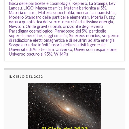
fisica delle particelle e cosmologia
,
Keplero
,
La Stampa
,
Lev
Landau
,
LIGO
,
Massa cosmica
,
Materia barionica al 5%
,
Materia oscura
,
Materia superfluida
,
meccanica quantistica
,
Modello Standard delle particelle elementari
,
Mteria Fuzzy
,
natura quantistica del vuoto
,
neutrini ad altissima energia
,
Newton
,
Onde gravitazionali
,
orizzonte degli eventi
,
Paradigma cosmologico
,
Paradosso del 5%
,
particelle
supersimmetriche
,
raggi cosmici
,
Sidereus nuncius
,
sorgente
di radiazione elettromagnetica e di neutrini ad alta energia
,
Sospesi tra due infiniti
,
teoria della relatività generale
,
Università di Amsterdam
,
Universo
,
Universo in espansione
,
Universo oscuro al 95%
,
WIMPs
IL CIELO DEL 2022