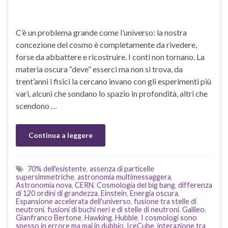
C’è un problema grande come l’universo: la nostra
concezione del cosmo è completamente da rivedere,
forse da abbattere e ricostruire. I conti non tornano. La
materia oscura “deve” esserci ma non si trova, da
trent’anni i fisici la cercano invano con gli esperimenti più
vari, alcuni che sondano lo spazio in profondità, altri che
scendono …
Continua a leggere
70% dell'esistente
,
assenza di particelle
supersimmetriche
,
astronomia multimessaggera
,
Astronomia nova
,
CERN
,
Cosmologia del big bang
,
differenza
di 120 ordini di grandezza
,
Einstein
,
Energia oscura
,
Espansione accelerata dell'universo
,
fusione tra stelle di
neutroni
,
fusioni di buchi neri e di stelle di neutroni
,
Galileo
,
Gianfranco Bertone
,
Hawking
,
Hubble
,
I cosmologi sono
spesso in errore ma mai in dubbio
,
IceCube
,
interazione tra