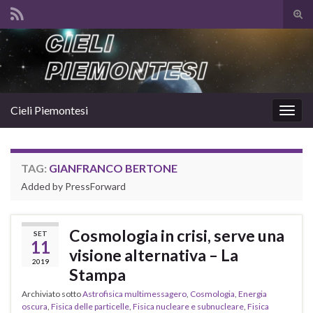
Atti
il
Search for:
mod
di
rice
Cieli Piemontesi
Attiv
la
navig
TAG:
GIANFRANCO BERTONE
Added by PressForward
Cosmologia in crisi, serve una
SET
11
visione alternativa – La
2019
Stampa
Archiviato sotto
Astrofisica multimessagero
,
Cosmologia
,
Energia
oscura
,
Fisica delle particelle
,
Fisica nucleare e subnucleare
,
Fisica