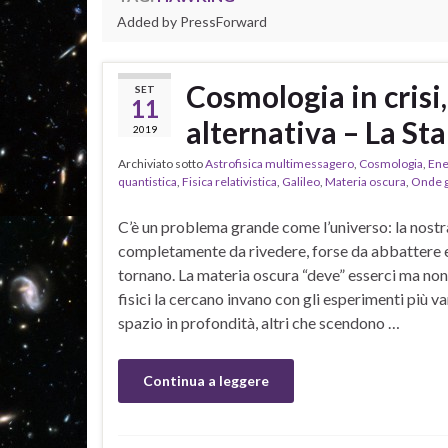
Added by PressForward
Cosmologia in crisi
SET
11
alternativa – La S
2019
Archiviato sotto
Astrofisica multimessagero
,
Cosmologia
,
Ene
quantistica
,
Fisica relativistica
,
Galileo
,
Materia oscura
,
Onde g
C’è un problema grande come l’universo: la nost
completamente da rivedere, forse da abbattere e 
tornano. La materia oscura “deve” esserci ma non s
fisici la cercano invano con gli esperimenti più va
spazio in profondità, altri che scendono …
Continua a leggere