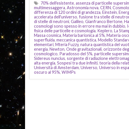
70% dell'esistente
,
assenza di particelle supers
multimessaggera
,
Astronomia nova
,
CERN
,
Cosmolog
differenza di 120 ordini di grandezza
,
Einstein
,
Energ
accelerata dell'universo
,
fusione tra stelle di neutro
di stelle di neutroni
,
Galileo
,
Gianfranco Bertone
,
Ha
cosmologi sono spesso in errore ma mai in dubbio
,
fisica delle particelle e cosmologia
,
Keplero
,
La Stam
Massa cosmica
,
Materia barionica al 5%
,
Materia osc
superfluida
,
meccanica quantistica
,
Modello Standard 
elementari
,
Mteria Fuzzy
,
natura quantistica del vuo
energia
,
Newton
,
Onde gravitazionali
,
orizzonte degl
cosmologico
,
Paradosso del 5%
,
particelle supersi
Sidereus nuncius
,
sorgente di radiazione elettromagn
alta energia
,
Sospesi tra due infiniti
,
teoria della rela
Università di Amsterdam
,
Universo
,
Universo in esp
oscuro al 95%
,
WIMPs