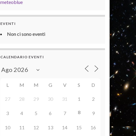
meteoblue
EVENTI
Non ci sono eventi
CALENDARIO EVENTI
L
M
M
G
V
S
D
27
28
29
30
31
1
2
8
3
4
5
6
7
9
10
11
12
13
14
15
16