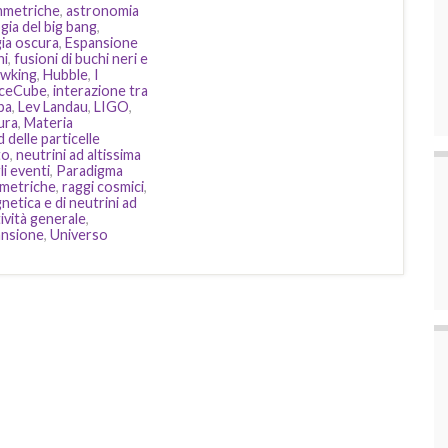
immetriche
,
astronomia
ia del big bang
,
ia oscura
,
Espansione
ni
,
fusioni di buchi neri e
wking
,
Hubble
,
I
IceCube
,
interazione tra
pa
,
Lev Landau
,
LIGO
,
ura
,
Materia
delle particelle
to
,
neutrini ad altissima
i eventi
,
Paradigma
mmetriche
,
raggi cosmici
,
etica e di neutrini ad
tività generale
,
ansione
,
Universo