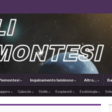
 Piemontesi
Inquinamento luminoso
Altro…
Ba
saggero
Galassie
Stelle
Esopianeti
Esobiologia
Sol