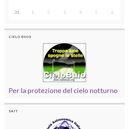
31
1
2
3
4
5
6
CIELO BUIO
Per la protezione del cielo notturno
SAIT