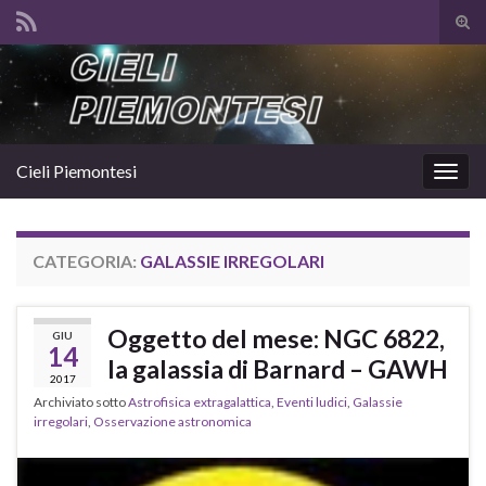
Atti
il
Search for:
mod
di
rice
Cieli Piemontesi
Attiv
la
navig
CATEGORIA:
GALASSIE IRREGOLARI
Oggetto del mese: NGC 6822,
GIU
14
la galassia di Barnard – GAWH
2017
Archiviato sotto
Astrofisica extragalattica
,
Eventi ludici
,
Galassie
irregolari
,
Osservazione astronomica