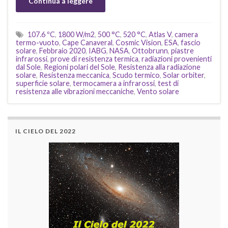
Continua a leggere
107.6 ºC
,
1800 W/m2
,
500 °C
,
520 °C
,
Atlas V
,
camera
termo-vuoto
,
Cape Canaveral
,
Cosmic Vision
,
ESA
,
fascio
solare
,
Febbraio 2020
,
IABG
,
NASA
,
Ottobrunn
,
piastre
infrarossi
,
prove di resistenza termica
,
radiazioni provenienti
dal Sole
,
Regioni polari del Sole
,
Resistenza alla radiazione
solare
,
Resistenza meccanica
,
Scudo termico
,
Solar orbiter
,
superficie solare
,
termocamera a infrarossi
,
test di
resistenza alle vibrazioni meccaniche
,
Vento solare
IL CIELO DEL 2022