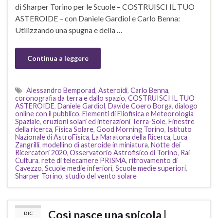
di Sharper Torino per le Scuole – COSTRUISCI IL TUO
ASTEROIDE – con Daniele Gardiol e Carlo Benna:
Utilizzando una spugna e della …
Continua a leggere
Alessandro Bemporad
,
Asteroidi
,
Carlo Benna
,
coronografia da terra e dallo spazio
,
COSTRUISCI IL TUO
ASTEROIDE
,
Daniele Gardiol
,
Davide Coero Borga
,
dialogo
online con il pubblico
,
Elementi di Eliofisica e Meteorologia
Spaziale
,
eruzioni solari ed interazioni Terra-Sole
,
Finestre
della ricerca
,
Fisica Solare
,
Good Morning Torino
,
Istituto
Nazionale di AstroFisica
,
La Maratona della Ricerca
,
Luca
Zangrilli
,
modellino di asteroide in miniatura
,
Notte dei
Ricercatori 2020
,
Osservatorio Astrofisico di Torino
,
Rai
Cultura
,
rete di telecamere PRISMA
,
ritrovamento di
Cavezzo
,
Scuole medie inferiori
,
Scuole medie superiori
,
Sharper Torino
,
studio del vento solare
Così nasce una spicola |
DIC