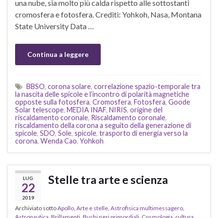
una nube, sia molto più calda rispetto alle sottostanti
cromosfera e fotosfera. Crediti: Yohkoh, Nasa, Montana
State University Data …
Continua a leggere
BBSO
,
corona solare
,
correlazione spazio-temporale tra
la nascita delle spicole e l’incontro di polarità magnetiche
opposte sulla fotosfera
,
Cromosfera
,
Fotosfera
,
Goode
Solar telescope
,
MEDIA INAF
,
NIRIS
,
origine del
riscaldamento coronale
,
Riscaldamento coronale
,
riscaldamento della corona a seguito della generazione di
spicole
,
SDO
,
Sole
,
spicole
,
trasporto di energia verso la
corona
,
Wenda Cao
,
Yohkoh
Stelle tra arte e scienza
LUG
22
2019
Archiviato sotto
Apollo
,
Arte e stelle
,
Astrofisica multimessagero
,
Astronautica
,
Brillamenti
,
Buchi neri primordiali
,
Cosmologia
,
cultura