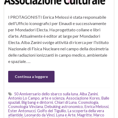
I PROTAGONISTI Enrica Melossi ‍è stata responsabile
dell’Ufficio iconografici per Einaudi e successivamente
per Mondadori Electa. Ha progettato collane e libri
d’arte. Attualmente è editor at large per Mondadori
Electa. Alba Zanini ‍svolge attività di ricerca per l’Istituto
Nazionale di Fisica Nucleare nel campo della dosimetria
delle radiazioni ionizzanti in campo medico, ambientale
e spaziale. …
Continua a leggere
50 Anniversario dello sbarco sulla luna
,
Alba Zanini
,
Antonio Lo Campo
,
arte e scienza
,
Associazione Kores
,
Balle
spaziali
,
Big bang e dintorni
,
Chiari di Luna
,
Cosmologia
,
Cosmologia Vinciana
,
Debuking astronomico
,
Enrica Melossi
,
Ester Antonucci
,
Golfo del Tigullio
,
La scoperta della vera
atlantide
,
Leonardo da Vinci
,
Luna e Arte
,
Magritte
,
Marco