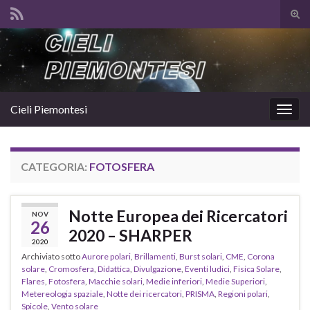
Atti
il
Search for:
mod
di
rice
Cieli Piemontesi
Attiv
la
navig
CATEGORIA:
FOTOSFERA
Notte Europea dei Ricercatori
NOV
26
2020 – SHARPER
2020
Archiviato sotto
Aurore polari
,
Brillamenti
,
Burst solari
,
CME
,
Corona
solare
,
Cromosfera
,
Didattica
,
Divulgazione
,
Eventi ludici
,
Fisica Solare
,
Flares
,
Fotosfera
,
Macchie solari
,
Medie inferiori
,
Medie Superiori
,
Metereologia spaziale
,
Notte dei ricercatori
,
PRISMA
,
Regioni polari
,
Spicole
,
Vento solare