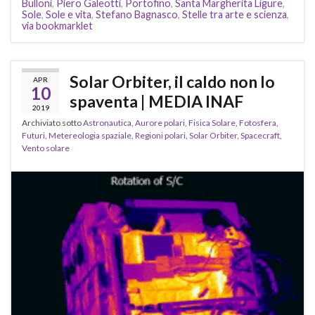
Bulloni
,
Piero Galeotti
,
Portofino
,
Santa Margherita Ligure
,
Sole
,
Sole e vita
,
Stefano Bagnasco
,
Stelle tra arte e scienza
,
via bookmarklet
Solar Orbiter, il caldo non lo
APR
10
spaventa | MEDIA INAF
2019
Archiviato sotto
Astronautica
,
Aurore polari
,
Fisica Solare
,
Fotosfera
,
Futuri
,
Metereologia spaziale
,
Regioni polari
,
Solar Orbiter
,
Spacecraft
,
Vento solare