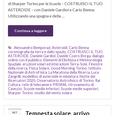
di Sharper Torino per le Scuole – COSTRUISCI IL TUO
ASTEROIDE – con Daniele Gardiol e Carlo Benna:
Utilizzando una spugna e della …
Continua a leggere
Alessandro Bemporad
,
Asteroidi
,
Carlo Benna
,
coronografia da terra e dallo spazio
,
COSTRUISCI IL TUO
ASTEROIDE
,
Daniele Gardiol
,
Davide Coero Borga
,
dialogo
online con il pubblico
,
Elementi di Eliofisica e Meteorologia
Spaziale
,
eruzioni solari ed interazioni Terra-Sole
,
Finestre
della ricerca
,
Fisica Solare
,
Good Morning Torino
,
Istituto
Nazionale di AstroFisica
,
La Maratona della Ricerca
,
Luca
Zangrilli
,
modellino di asteroide in miniatura
,
Notte dei
Ricercatori 2020
,
Osservatorio Astrofisico di Torino
,
Rai
Cultura
,
rete di telecamere PRISMA
,
ritrovamento di
Cavezzo
,
Scuole medie inferiori
,
Scuole medie superiori
,
Sharper Torino
,
studio del vento solare
Tempesta solare, arrivo
SET