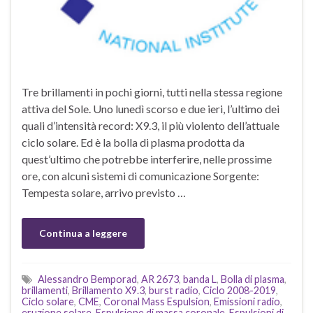
Tre brillamenti in pochi giorni, tutti nella stessa regione
attiva del Sole. Uno lunedì scorso e due ieri, l’ultimo dei
quali d’intensità record: X9.3, il più violento dell’attuale
ciclo solare. Ed è la bolla di plasma prodotta da
quest’ultimo che potrebbe interferire, nelle prossime
ore, con alcuni sistemi di comunicazione Sorgente:
Tempesta solare, arrivo previsto …
Continua a leggere
Alessandro Bemporad
,
AR 2673
,
banda L
,
Bolla di plasma
,
brillamenti
,
Brillamento X9.3
,
burst radio
,
Ciclo 2008-2019
,
Ciclo solare
,
CME
,
Coronal Mass Espulsion
,
Emissioni radio
,
eruzione solare
,
Espulsione di massa coronale
,
Espulsioni di