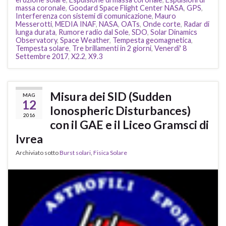
massa coronale
,
Goodard Space Flight Center NASA
,
GPS
,
Interferenza con sistemi di comunicazione
,
Mauro
Messerotti
,
MEDIA INAF
,
NASA
,
OATs
,
Onde corte
,
Radar di
lunga durata
,
Rumore radio dal Sole
,
SDO
,
Solar Dinamics
Observatory
,
Space Weather
,
Tempesta geomagnetica
,
Tempesta solare
,
Tre brillamenti in 2 giorni
,
Venerdi' 8
Settembre 2017
,
X2.2
,
X9.3
Misura dei SID (Sudden
MAG
12
Ionospheric Disturbances)
2016
con il GAE e il Liceo Gramsci di
Ivrea
Archiviato sotto
Burst solari
,
Fisica Solare