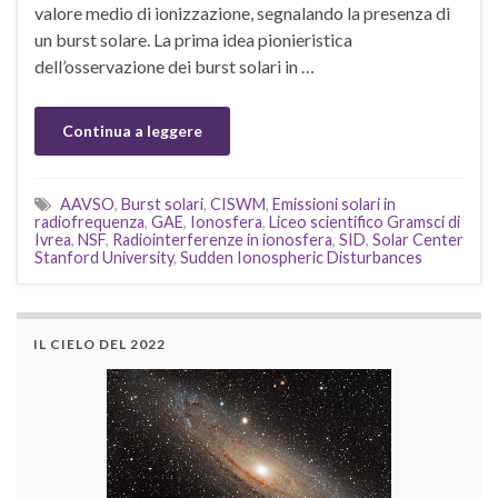
valore medio di ionizzazione, segnalando la presenza di
un burst solare. La prima idea pionieristica
dell’osservazione dei burst solari in …
Continua a leggere
AAVSO
,
Burst solari
,
CISWM
,
Emissioni solari in
radiofrequenza
,
GAE
,
Ionosfera
,
Liceo scientifico Gramsci di
Ivrea
,
NSF
,
Radiointerferenze in ionosfera
,
SID
,
Solar Center
Stanford University
,
Sudden Ionospheric Disturbances
IL CIELO DEL 2022