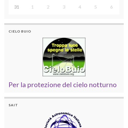
31
1
2
3
4
5
6
CIELO BUIO
Per la protezione del cielo notturno
SAIT