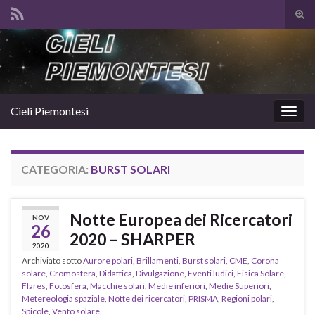
Atti
il
Search for:
mod
di
rice
Cieli Piemontesi
Attiv
la
navig
CATEGORIA:
BURST SOLARI
Notte Europea dei Ricercatori
NOV
26
2020 – SHARPER
2020
Archiviato sotto
Aurore polari
,
Brillamenti
,
Burst solari
,
CME
,
Corona
solare
,
Cromosfera
,
Didattica
,
Divulgazione
,
Eventi ludici
,
Fisica Solare
,
Flares
,
Fotosfera
,
Macchie solari
,
Medie inferiori
,
Medie Superiori
,
Metereologia spaziale
,
Notte dei ricercatori
,
PRISMA
,
Regioni polari
,
Spicole
,
Vento solare