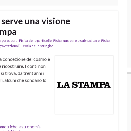
, serve una visione
tampa
rgia oscura
,
Fisica delle particelle
,
Fisica nucleare e subnucleare
,
Fisica
ravitazionali
,
Teoria delle stringhe
ra concezione del cosmo è
ricostruire. I conti non
i trova, da trent’anni i
ri, alcuni che sondano lo
immetriche
,
astronomia