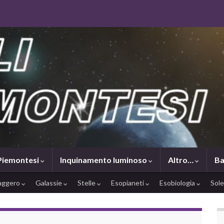
 Piemontesi
Inquinamento luminoso
Altro…
Ba
saggero
Galassie
Stelle
Esopianeti
Esobiologia
Sol