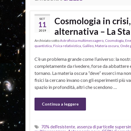
Cosmologia in crisi
SET
11
alternativa – La S
2019
Archiviato sotto
Astrofisica multimessagero
,
Cosmologia
,
Ene
quantistica
,
Fisica relativistica
,
Galileo
,
Materia oscura
,
Onde g
C’è un problema grande come l’universo: la nost
completamente da rivedere, forse da abbattere e 
tornano. La materia oscura “deve” esserci ma non s
fisici la cercano invano con gli esperimenti più va
spazio in profondità, altri che scendono …
Continua a leggere
70% dell'esistente
,
assenza di particelle supers