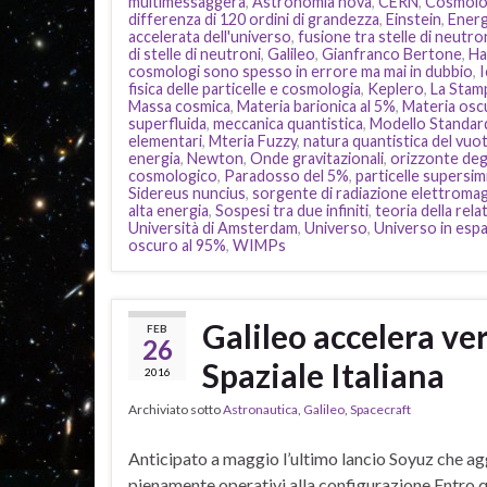
multimessaggera
,
Astronomia nova
,
CERN
,
Cosmolog
differenza di 120 ordini di grandezza
,
Einstein
,
Energ
accelerata dell'universo
,
fusione tra stelle di neutro
di stelle di neutroni
,
Galileo
,
Gianfranco Bertone
,
Ha
cosmologi sono spesso in errore ma mai in dubbio
,
fisica delle particelle e cosmologia
,
Keplero
,
La Stam
Massa cosmica
,
Materia barionica al 5%
,
Materia osc
superfluida
,
meccanica quantistica
,
Modello Standard 
elementari
,
Mteria Fuzzy
,
natura quantistica del vuo
energia
,
Newton
,
Onde gravitazionali
,
orizzonte degl
cosmologico
,
Paradosso del 5%
,
particelle supersi
Sidereus nuncius
,
sorgente di radiazione elettromagn
alta energia
,
Sospesi tra due infiniti
,
teoria della rela
Università di Amsterdam
,
Universo
,
Universo in esp
oscuro al 95%
,
WIMPs
Galileo accelera ver
FEB
26
Spaziale Italiana
2016
Archiviato sotto
Astronautica
,
Galileo
,
Spacecraft
Anticipato a maggio l’ultimo lancio Soyuz che agg
pienamente operativi alla configurazione Entro q