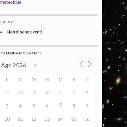
meteoblue
EVENTI
Non ci sono eventi
CALENDARIO EVENTI
L
M
M
G
V
S
D
27
28
29
30
31
1
2
7
3
4
5
6
8
9
10
11
12
13
14
15
16