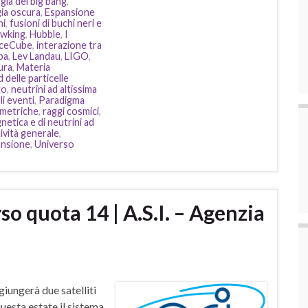
ia del big bang
,
ia oscura
,
Espansione
ni
,
fusioni di buchi neri e
wking
,
Hubble
,
I
IceCube
,
interazione tra
pa
,
Lev Landau
,
LIGO
,
ura
,
Materia
delle particelle
to
,
neutrini ad altissima
i eventi
,
Paradigma
mmetriche
,
raggi cosmici
,
etica e di neutrini ad
tività generale
,
ansione
,
Universo
so quota 14 | A.S.I. – Agenzia
iungerà due satelliti
uesta estate il sistema