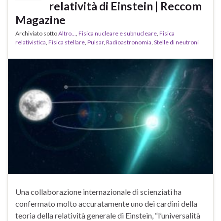
relatività di Einstein | Reccom
Magazine
Archiviato sotto
Altro...
,
Fisica nucleare e subnucleare
,
Fisica
relativistica
,
Fisica stellare
,
Pulsar
,
Radioastronomia
,
Stelle di neutroni
Una collaborazione internazionale di scienziati ha
confermato molto accuratamente uno dei cardini della
teoria della relatività generale di Einstein, “l’universalità