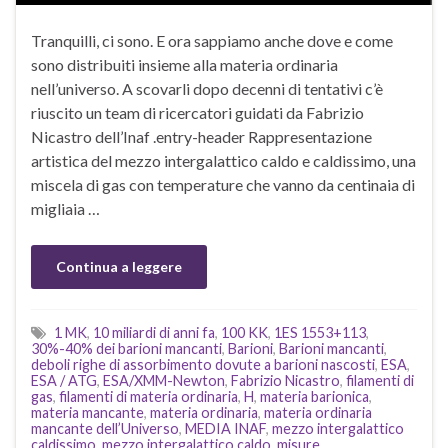
Tranquilli, ci sono. E ora sappiamo anche dove e come
sono distribuiti insieme alla materia ordinaria
nell’universo. A scovarli dopo decenni di tentativi c’è
riuscito un team di ricercatori guidati da Fabrizio
Nicastro dell’Inaf .entry-header Rappresentazione
artistica del mezzo intergalattico caldo e caldissimo, una
miscela di gas con temperature che vanno da centinaia di
migliaia …
Continua a leggere
1 MK
,
10 miliardi di anni fa
,
100 KK
,
1ES 1553+113
,
30%-40% dei barioni mancanti
,
Barioni
,
Barioni mancanti
,
deboli righe di assorbimento dovute a barioni nascosti
,
ESA
,
ESA / ATG
,
ESA/XMM-Newton
,
Fabrizio Nicastro
,
filamenti di
gas
,
filamenti di materia ordinaria
,
H
,
materia barionica
,
materia mancante
,
materia ordinaria
,
materia ordinaria
mancante dell’Universo
,
MEDIA INAF
,
mezzo intergalattico
caldissimo
,
mezzo intergalattico caldo
,
misure