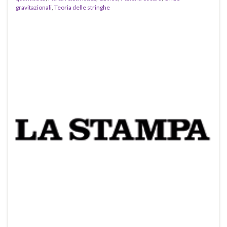
gravitazionali
,
Teoria delle stringhe