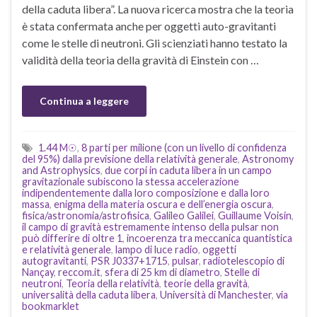
della caduta libera”. La nuova ricerca mostra che la teoria
è stata confermata anche per oggetti auto-gravitanti
come le stelle di neutroni. Gli scienziati hanno testato la
validità della teoria della gravità di Einstein con …
Continua a leggere
1.44 M☉
,
8 parti per milione (con un livello di confidenza
del 95%) dalla previsione della relatività generale
,
Astronomy
and Astrophysics
,
due corpi in caduta libera in un campo
gravitazionale subiscono la stessa accelerazione
indipendentemente dalla loro composizione e dalla loro
massa
,
enigma della materia oscura e dell’energia oscura
,
fisica/astronomia/astrofisica
,
Galileo Galilei
,
Guillaume Voisin
,
il campo di gravità estremamente intenso della pulsar non
può differire di oltre 1
,
incoerenza tra meccanica quantistica
e relatività generale
,
lampo di luce radio
,
oggetti
autogravitanti
,
PSR J0337+1715
,
pulsar
,
radiotelescopio di
Nançay
,
reccom.it
,
sfera di 25 km di diametro
,
Stelle di
neutroni
,
Teoria della relatività
,
teorie della gravità
,
universalità della caduta libera
,
Università di Manchester
,
via
bookmarklet