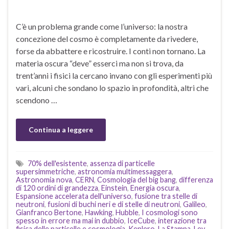
C’è un problema grande come l’universo: la nostra
concezione del cosmo è completamente da rivedere,
forse da abbattere e ricostruire. I conti non tornano. La
materia oscura “deve” esserci ma non si trova, da
trent’anni i fisici la cercano invano con gli esperimenti più
vari, alcuni che sondano lo spazio in profondità, altri che
scendono …
Continua a leggere
70% dell'esistente
,
assenza di particelle
supersimmetriche
,
astronomia multimessaggera
,
Astronomia nova
,
CERN
,
Cosmologia del big bang
,
differenza
di 120 ordini di grandezza
,
Einstein
,
Energia oscura
,
Espansione accelerata dell'universo
,
fusione tra stelle di
neutroni
,
fusioni di buchi neri e di stelle di neutroni
,
Galileo
,
Gianfranco Bertone
,
Hawking
,
Hubble
,
I cosmologi sono
spesso in errore ma mai in dubbio
,
IceCube
,
interazione tra
fisica delle particelle e cosmologia
,
Keplero
,
La Stampa
,
Lev