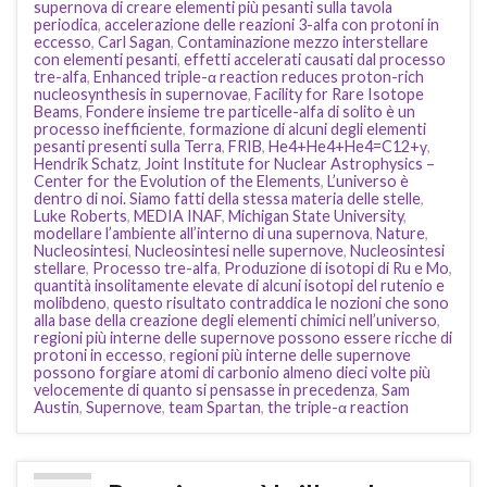
supernova di creare elementi più pesanti sulla tavola
periodica
,
accelerazione delle reazioni 3-alfa con protoni in
eccesso
,
Carl Sagan
,
Contaminazione mezzo interstellare
con elementi pesanti
,
effetti accelerati causati dal processo
tre-alfa
,
Enhanced triple-α reaction reduces proton-rich
nucleosynthesis in supernovae
,
Facility for Rare Isotope
Beams
,
Fondere insieme tre particelle-alfa di solito è un
processo inefficiente
,
formazione di alcuni degli elementi
pesanti presenti sulla Terra
,
FRIB
,
He4+He4+He4=C12+γ
,
Hendrik Schatz
,
Joint Institute for Nuclear Astrophysics –
Center for the Evolution of the Elements
,
L’universo è
dentro di noi. Siamo fatti della stessa materia delle stelle
,
Luke Roberts
,
MEDIA INAF
,
Michigan State University
,
modellare l’ambiente all’interno di una supernova
,
Nature
,
Nucleosintesi
,
Nucleosintesi nelle supernove
,
Nucleosintesi
stellare
,
Processo tre-alfa
,
Produzione di isotopi di Ru e Mo
,
quantità insolitamente elevate di alcuni isotopi del rutenio e
molibdeno
,
questo risultato contraddica le nozioni che sono
alla base della creazione degli elementi chimici nell’universo
,
regioni più interne delle supernove possono essere ricche di
protoni in eccesso
,
regioni più interne delle supernove
possono forgiare atomi di carbonio almeno dieci volte più
velocemente di quanto si pensasse in precedenza
,
Sam
Austin
,
Supernove
,
team Spartan
,
the triple-α reaction