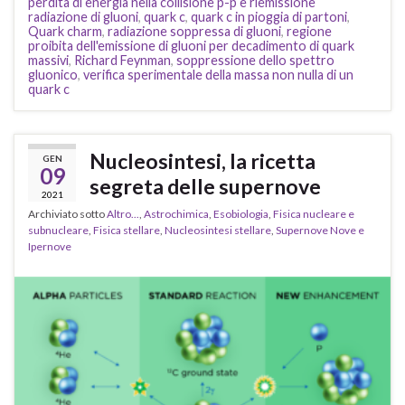
perdita di energia nella collisione p-p e riemissione
radiazione di gluoni
,
quark c
,
quark c in pioggia di partoni
,
Quark charm
,
radiazione soppressa di gluoni
,
regione
proibita dell'emissione di gluoni per decadimento di quark
massivi
,
Richard Feynman
,
soppressione dello spettro
gluonico
,
verifica sperimentale della massa non nulla di un
quark c
Nucleosintesi, la ricetta
GEN
09
segreta delle supernove
2021
Archiviato sotto
Altro...
,
Astrochimica
,
Esobiologia
,
Fisica nucleare e
subnucleare
,
Fisica stellare
,
Nucleosintesi stellare
,
Supernove Nove e
Ipernove