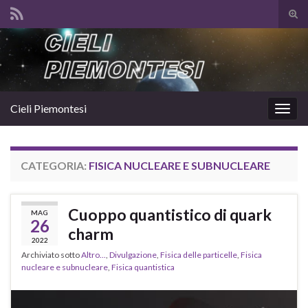
Atti
il
Search for:
mod
di
rice
Cieli Piemontesi
Attiv
la
navig
CATEGORIA:
FISICA NUCLEARE E SUBNUCLEARE
Cuoppo quantistico di quark
MAG
26
charm
2022
Archiviato sotto
Altro...
,
Divulgazione
,
Fisica delle particelle
,
Fisica
nucleare e subnucleare
,
Fisica quantistica