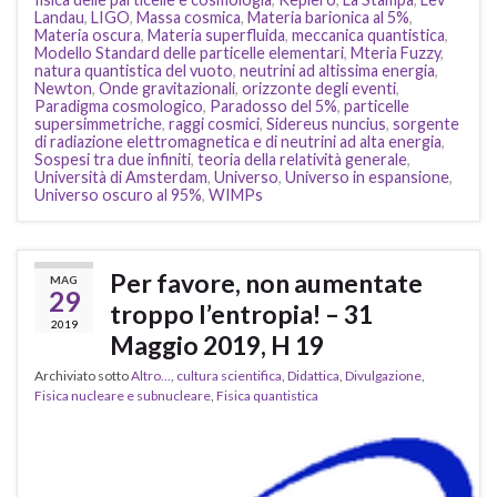
Landau
,
LIGO
,
Massa cosmica
,
Materia barionica al 5%
,
Materia oscura
,
Materia superfluida
,
meccanica quantistica
,
Modello Standard delle particelle elementari
,
Mteria Fuzzy
,
natura quantistica del vuoto
,
neutrini ad altissima energia
,
Newton
,
Onde gravitazionali
,
orizzonte degli eventi
,
Paradigma cosmologico
,
Paradosso del 5%
,
particelle
supersimmetriche
,
raggi cosmici
,
Sidereus nuncius
,
sorgente
di radiazione elettromagnetica e di neutrini ad alta energia
,
Sospesi tra due infiniti
,
teoria della relatività generale
,
Università di Amsterdam
,
Universo
,
Universo in espansione
,
Universo oscuro al 95%
,
WIMPs
Per favore, non aumentate
MAG
29
troppo l’entropia! – 31
2019
Maggio 2019, H 19
Archiviato sotto
Altro...
,
cultura scientifica
,
Didattica
,
Divulgazione
,
Fisica nucleare e subnucleare
,
Fisica quantistica