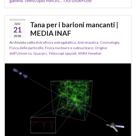
gamma
,
telescopio MAGIC
,
TXS 0506+056
Tana per i barioni mancanti |
GIU
21
MEDIA INAF
2018
Archiviato sotto
Astrofisica extragalattica
,
Astronautica
,
Cosmologia
,
Fisica delle particelle
,
Fisica nucleare e subnucleare
,
Origine
dell'Universo
,
Quasars
,
Telescopi spaziali
,
XMM-Newton