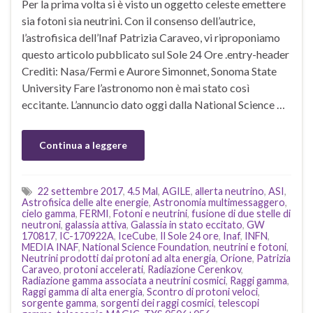
Per la prima volta si è visto un oggetto celeste emettere
sia fotoni sia neutrini. Con il consenso dell’autrice,
l’astrofisica dell’Inaf Patrizia Caraveo, vi riproponiamo
questo articolo pubblicato sul Sole 24 Ore .entry-header
Crediti: Nasa/Fermi e Aurore Simonnet, Sonoma State
University Fare l’astronomo non è mai stato così
eccitante. L’annuncio dato oggi dalla National Science …
Continua a leggere
22 settembre 2017
,
4.5 Mal
,
AGILE
,
allerta neutrino
,
ASI
,
Astrofisica delle alte energie
,
Astronomia multimessaggero
,
cielo gamma
,
FERMI
,
Fotoni e neutrini
,
fusione di due stelle di
neutroni
,
galassia attiva
,
Galassia in stato eccitato
,
GW
170817
,
IC-170922A
,
IceCube
,
Il Sole 24 ore
,
Inaf
,
INFN
,
MEDIA INAF
,
National Science Foundation
,
neutrini e fotoni
,
Neutrini prodotti dai protoni ad alta energia
,
Orione
,
Patrizia
Caraveo
,
protoni accelerati
,
Radiazione Cerenkov
,
Radiazione gamma associata a neutrini cosmici
,
Raggi gamma
,
Raggi gamma di alta energia
,
Scontro di protoni veloci
,
sorgente gamma
,
sorgenti dei raggi cosmici
,
telescopi