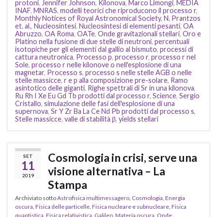
protoni
,
Jennifer Johnson
,
Kilonova
,
Marco Limongi
,
MEDIA
INAF
,
MNRAS
,
modelli teorici che riproducono il processo r
,
Monthly Notices of Royal Astronomical Society
,
N. Prantzos
et. al.
,
Nucleosintesi
,
Nucleosintesi di elementi pesanti
,
OA
Abruzzo
,
OA Roma
,
OATe
,
Onde gravitazionali stellari
,
Oro e
Platino nella fusione di due stelle di neutroni
,
percentuali
isotopiche per gli elementi dal gallio al bismuto
,
processi di
cattura neutronica
,
Processo p
,
processo r
,
processo r nel
Sole
,
processo r nelle kilonove o nell'esplosione di una
magnetar
,
Processo s
,
processo s nelle stelle AGB o nelle
stelle massicce
,
r e p alla composizione pre-solare
,
Ramo
asintotico delle giganti
,
Righe spettrali di Sr in una kilonova
,
Ru Rh I Xe Eu Gd Tb prodotti dal processo r
,
Science
,
Sergio
Cristallo
,
simulazione delle fasi dell'esplosione di una
supernova
,
Sr Y Zr Ba La Ce Nd Pb prodotti dal processo s
,
Stelle massicce
,
valle di stabilità β
,
yields stellari
Cosmologia in crisi, serve una
SET
11
visione alternativa – La
2019
Stampa
Archiviato sotto
Astrofisica multimessagero
,
Cosmologia
,
Energia
oscura
,
Fisica delle particelle
,
Fisica nucleare e subnucleare
,
Fisica
quantistica
,
Fisica relativistica
,
Galileo
,
Materia oscura
,
Onde