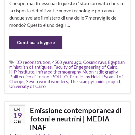
Cheope, ma di nessuna di queste e’ stato provato che sia
la risposta definitiva. Le nuove tecnologie potranno
dunque svelare il mistero di una delle 7 meraviglie del
mondo? Questo e’ uno degli …
Continua a leggere
3D reconstrution
,
4500 years ago
,
Cosmic rays
,
Egyptian
ministrian of antiquies
,
Faculty of Engegneering of Cairo
,
HIP institute
,
Infrared thermography
,
Muon radiography
,
Politecnico di Torino
,
POLITO
,
Prof. Hany Helal
,
Pyramid of
Cheops
,
Seven world wonders
,
The scan pyramids project
,
University of Cairo
Emissione contemporanea di
LUG
19
fotoni e neutrini | MEDIA
2018
INAF