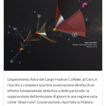
L’esperimento Alice del Large Hadron Collider, al Cern, è
riuscito a compiere la prima osservazione diretta di un
effetto fondamentale della fisica delle particelle: la
soppressione dell’emissione di gluoni in una regione nota
come “dead cone”. L’osservazione, riportata su Nature,