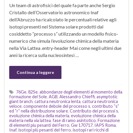
Un team di astrofisici del quale fa parte anche Sergio
Cristallo dell’Osservatorio astronomico Inaf
dell’Abruzzo ha ricalcolato le percentuali relative agli
isotopi presenti nel Sistema solare prodotti dal
cosiddetto “processo s” utilizzando un modello fisico-
numerico che simula l’evoluzione chimica della materia
nella Via Lattea .entry-header Mai come negli ultimi due
anni la ricerca sulla nucleosintesi …
Continua a leggere
76Ge
,
82Se
,
abbondanze degli elementi al momento della
formazione del Sole
,
AGB
,
Alessandro Chieffi
,
asymptotic
giant branch
,
cattura neutronica lenta
,
cattura neutronica
veloce
,
componente debole del processo s
,
contributo “s”
ed “r” nella distribuzione solare
,
Contributo dei processi s
,
evoluzione chimica della materia
,
evoluzione chimica della
materia nella via lattea
,
fase di ramo asintotico
,
Formazione
di elementi piu pesanti del Ferro
,
Gw 170717
,
IAPS Roma
,
Inaf
,
isotopi più pesanti del ferro
,
isotopi rari ricchi di