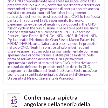
ciclo CNO preponderante nelle stelle massicce
,
ciclo CNO
presente nel Sole allo 1%
,
conferma sperimentale diretta dei
meccanismi stellari di generazione di energia non era ancora
mai stata ottenuta
,
cuore di Borexino il luogo meno
radioattivo del mondo
,
esistenza del ciclo CNO fu teorizzata
per la prima volta nel 1938
,
esperimento Borexino
,
Experimental evidence of neutrinos produced in the CNO
fusion cycle in the Sun
,
fusione H nelle stelle potesse anche
essere catalizzata dai nuclei pesanti C N O
,
Gioacchino
Ranucci
,
Hans Bethe
,
INFN-Ge
,
INFN-LNGS
,
INFN-Mi
,
INFN-
Pg
,
Laboratori Nazionali del Gran Sasso
,
Marco Pallavicini
,
MEDIA INAF
,
Nature
,
Nature astronomy
,
neutrini prodotti
nel ciclo CNO
,
Neutrini solari
,
oscillazione dei neutrini
,
Osservazione neutrini solari
,
prima fondamentale conferma
sperimentale di come brillino le stelle più pesanti del Sole
,
prima osservazione dei neutrini CNO
,
prima prova
sperimentale dell’esistenza del ciclo CNO
,
prima rivelazione
in assoluto dei neutrini prodotti nel Sole dal ciclo CNO
,
programma scientifico del Neutrino Solare
,
Stelle massicce
,
tecnologia a scintillazione liquida
,
Università di Genova
,
Università di Milano
,
Università di Princeton
Confermata la pietra
GIU
15
angolare della teoria della
2020