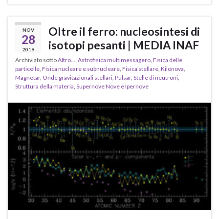
Oltre il ferro: nucleosintesi di
NOV
28
isotopi pesanti | MEDIA INAF
2019
Archiviato sotto
Altro...
,
Astrofisica multimessagero
,
Fisica delle
particelle
,
Fisica nucleare e subnucleare
,
Fisica stellare
,
Kilonova
,
Magnetar
,
Onde gravitazionali stellari
,
Pulsar
,
Stelle di neutroni
,
Struttura della materia
,
Supernove Nove e Ipernove