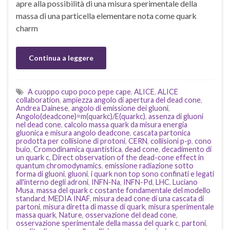
apre alla possibilità di una misura sperimentale della
massa di una particella elementare nota come quark
charm
Continua a leggere
A cuoppo cupo poco pepe cape
,
ALICE
,
ALICE
collaboration
,
ampiezza angolo di apertura del dead cone
,
Andrea Dainese
,
angolo di emissione dei gluoni
,
Angolo(deadcone)=m(quarkc)/E(quarkc)
,
assenza di gluoni
nel dead cone
,
calcolo massa quark da misura energia
gluonica e misura angolo deadcone
,
cascata partonica
prodotta per collisione di protoni
,
CERN
,
collisioni p-p
,
cono
buio
,
Cromodinamica quantistica
,
dead cone
,
decadimento di
un quark c
,
Direct observation of the dead-cone effect in
quantum chromodynamics
,
emissione radiazione sotto
forma di gluoni
,
gluoni
,
i quark non top sono confinati e legati
all'interno degli adroni
,
INFN-Na
,
INFN-Pd
,
LHC
,
Luciano
Musa
,
massa del quark c costante fondamentale del modello
standard
,
MEDIA INAF
,
misura dead cone di una cascata di
partoni
,
misura diretta di masse di quark
,
misura sperimentale
massa quark
,
Nature
,
osservazione del dead cone
,
osservazione sperimentale della massa del quark c
,
partoni
,