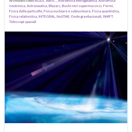
Archiviato sotto
AGILE
,
Altro...
,
Astrofisica extragalattica
,
Astrofisica
neutrinica
,
Astronautica
,
Blazars
,
Buchi neri supermassicci
,
Fermi
,
Fisica delle particelle
,
Fisica nucleare e subnucleare
,
Fisica quantistica
,
Fisica relativistica
,
INTEGRAL
,
NuSTAR
,
Onde gravitazionali
,
SWIFT
,
Telescopi spaziali