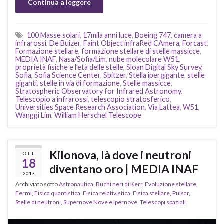
Continua a leggere
100 Masse solari
,
17mila anni luce
,
Boeing 747
,
camera a
infrarossi
,
De Buizer
,
Faint Object infraRed CAmera
,
Forcast
,
Formazione stellare
,
formazione stellare di stelle massicce
,
MEDIA INAF
,
Nasa/Sofia/Lim
,
nube molecolare W51
,
proprietà fisiche e l’età delle stelle
,
Sloan Digital Sky Survey
,
Sofia
,
Sofia Science Center
,
Spitzer
,
Stella ipergigante
,
stelle
giganti
,
stelle in via di formazione
,
Stelle massicce
,
Stratospheric Observatory for Infrared Astronomy
,
Telescopio a infrarossi
,
telescopio stratosferico
,
Universities Space Research Association
,
Via Lattea
,
W51
,
Wanggi Lim
,
William Herschel Telescope
Kilonova, là dove i neutroni
OTT
18
diventano oro | MEDIA INAF
2017
Archiviato sotto
Astronautica
,
Buchi neri di Kerr
,
Evoluzione stellare
,
Fermi
,
Fisica quantistica
,
Fisica relativistica
,
Fisica stellare
,
Pulsar
,
Stelle di neutroni
,
Supernove Nove e Ipernove
,
Telescopi spaziali