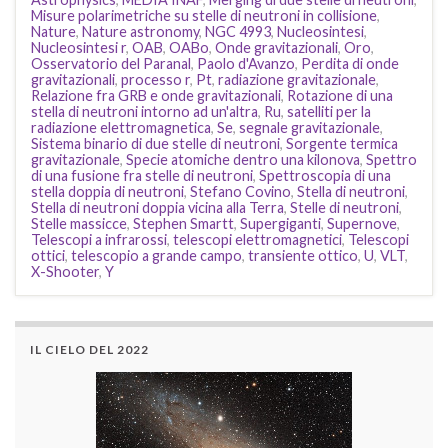
Misure polarimetriche su stelle di neutroni in collisione
,
Nature
,
Nature astronomy
,
NGC 4993
,
Nucleosintesi
,
Nucleosintesi r
,
OAB
,
OABo
,
Onde gravitazionali
,
Oro
,
Osservatorio del Paranal
,
Paolo d'Avanzo
,
Perdita di onde
gravitazionali
,
processo r
,
Pt
,
radiazione gravitazionale
,
Relazione fra GRB e onde gravitazionali
,
Rotazione di una
stella di neutroni intorno ad un'altra
,
Ru
,
satelliti per la
radiazione elettromagnetica
,
Se
,
segnale gravitazionale
,
Sistema binario di due stelle di neutroni
,
Sorgente termica
gravitazionale
,
Specie atomiche dentro una kilonova
,
Spettro
di una fusione fra stelle di neutroni
,
Spettroscopia di una
stella doppia di neutroni
,
Stefano Covino
,
Stella di neutroni
,
Stella di neutroni doppia vicina alla Terra
,
Stelle di neutroni
,
Stelle massicce
,
Stephen Smartt
,
Supergiganti
,
Supernove
,
Telescopi a infrarossi
,
telescopi elettromagnetici
,
Telescopi
ottici
,
telescopio a grande campo
,
transiente ottico
,
U
,
VLT
,
X-Shooter
,
Y
IL CIELO DEL 2022