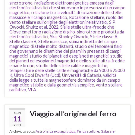
sincrotrone
,
radiazione elettromagnetica emessa dagli
elettroni relativistici che si muovono in presenza di un campo
magnetico
,
relazione tra la velocità di rotazione delle stelle
massicce e il campo magnetico
,
Rotazione stellare
,
ruolo del
vento stellare sull’origine degli elettroni relativistici
,
S P
Owocki
,
Shultz et al. 2022
,
Sia le stelle ultra-fredde che
Giove emettono radiazione di giro-sincrotrone prodotta da
elettroni relativistici
,
Ska
,
Stanley Owocki
,
Stelle classe A
,
Stelle classe B
,
Stelle massicce
,
stima indiretta del campo
magnetico di stelle molto distanti
,
studio dei fenomeni fisici
che governano le dinamiche dei plasmi in presenza di campi
magnetici
,
studio dei pianeti ed esopianeti magnetici
,
studio
dei pianeti ed esopianeti magnetici e delle stelle ultra-fredde
e nane brune
,
studio delle stelle calde e magnetiche
,
temperature delle stelle calde e magnetiche da 9000 a 25000
K
,
Ultra Cool Dwarfs (Ucd)
,
Università di Catania
,
validità
della legge a tutte le magnetosfere dominate da un campo
magnetico stabile e dalla geometria semplice
,
vento stellare
radiativo
,
VLA
Viaggio all’origine del ferro
GEN
11
2021
Archiviato sotto
Astrofisica extragalattica
,
Fisica stellare
,
Galassie