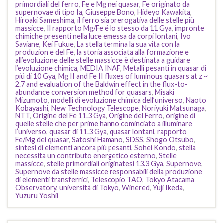
primordiali del ferro
,
Fe e Mg nei quasar
,
Fe originato da
supernovae di tipo Ia
,
Giuseppe Bono
,
Hideyo Kawakita
,
Hiroaki Sameshima
,
il ferro sia prerogativa delle stelle più
massicce
,
Il rapporto Mg/Fe é lo stesso da 11 Gya
,
impronte
chimiche presenti nella luce emessa da corpi lontani
,
Ivo
Saviane
,
Kei Fukue
,
La stella termina la sua vita con la
produzion e del Fe
,
la storia associata alla formazione e
all’evoluzione delle stelle massicce è destinata a guidare
l’evoluzione chimica
,
MEDIA INAF
,
Metalli pesanti in quasar di
piú di 10 Gya
,
Mg II and Fe II fluxes of luminous quasars at z ~
2.7 and evaluation of the Baldwin effect in the flux-to-
abundance conversion method for quasars
,
Misaki
Mizumoto
,
modelli di evoluzione chimica dell’universo
,
Naoto
Kobayashi
,
New Technology Telescope
,
Noriyuki Matsunaga
,
NTT
,
Origine del Fe 11.3 Gya
,
Origine del Ferro
,
origine di
quelle stelle che per prime hanno cominciato a illuminare
l’universo
,
quasar di 11.3 Gya
,
quasar lontani
,
rapporto
Fe/Mg dei quasar
,
Satoshi Hamano
,
SDSS
,
Shogo Otsubo
,
sintesi di elementi ancora più pesanti
,
Sohei Kondo
,
stella
necessita un contributo energetico esterno
,
Stelle
massicce
,
stelle primordiali originatesi 13.3 Gya
,
Supernove
,
Supernove da stelle massicce responsabili della produzione
di elementi transferrici
,
Telescopio TAO
,
Tokyo Atacama
Observatory
,
università di Tokyo
,
Winered
,
Yuji Ikeda
,
Yuzuru Yoshii