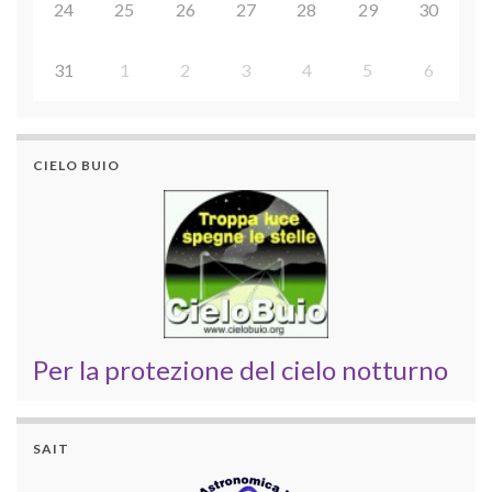
24
25
26
27
28
29
30
31
1
2
3
4
5
6
CIELO BUIO
Per la protezione del cielo notturno
SAIT