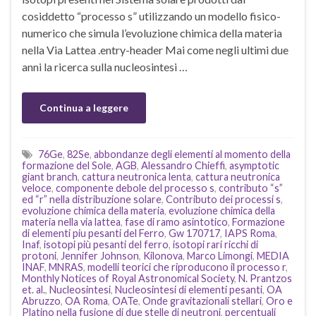
cosiddetto “processo s” utilizzando un modello fisico-
numerico che simula l’evoluzione chimica della materia
nella Via Lattea .entry-header Mai come negli ultimi due
anni la ricerca sulla nucleosintesi …
Continua a leggere
76Ge
,
82Se
,
abbondanze degli elementi al momento della
formazione del Sole
,
AGB
,
Alessandro Chieffi
,
asymptotic
giant branch
,
cattura neutronica lenta
,
cattura neutronica
veloce
,
componente debole del processo s
,
contributo “s”
ed “r” nella distribuzione solare
,
Contributo dei processi s
,
evoluzione chimica della materia
,
evoluzione chimica della
materia nella via lattea
,
fase di ramo asintotico
,
Formazione
di elementi piu pesanti del Ferro
,
Gw 170717
,
IAPS Roma
,
Inaf
,
isotopi più pesanti del ferro
,
isotopi rari ricchi di
protoni
,
Jennifer Johnson
,
Kilonova
,
Marco Limongi
,
MEDIA
INAF
,
MNRAS
,
modelli teorici che riproducono il processo r
,
Monthly Notices of Royal Astronomical Society
,
N. Prantzos
et. al.
,
Nucleosintesi
,
Nucleosintesi di elementi pesanti
,
OA
Abruzzo
,
OA Roma
,
OATe
,
Onde gravitazionali stellari
,
Oro e
Platino nella fusione di due stelle di neutroni
,
percentuali