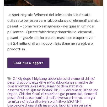
Lo spettrografo Winered del telescopio Ntt è stato
utilizzato per osservare l’abbondanza di elementi chimici
pesanti – come ferro e magnesio – nei quasar luminosi
più lontani. Queste fabbriche primordiali di elementi
pesanti – grazie alle loro stelle massicce e supernove –
già 2.4 miliardi di anni dopo il Big Bang ne avrebbero
prodotti in …
Continua a leggere
2.4 Gy dopo il big bang
,
abbondanza di elementi chimici
pesanti
,
abbondanza di Fe e Mg
,
abbondanze chimiche dei
quasar lontani
,
Akira Arai
,
aumento della statistica
osservativa dei quasar lontani
,
Blr
,
BLR dei quasar
,
Broad line
region
,
Chikako Yasui
,
circolazione gas primordiali
,
elementi
pesanti nei quasar luminosi nell’universo primitivo
,
energia
termica e cinetica all’universo primitivo
,
ESO NNT
,
Esplosione di una stella massiccia
,
fabbriche universali e