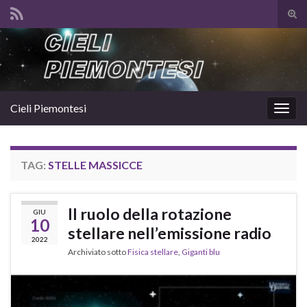
Atti
il
Search for:
mod
di
rice
Cieli Piemontesi
Attiv
la
navig
TAG:
STELLE MASSICCE
Il ruolo della rotazione
GIU
10
stellare nell’emissione radio
2022
Archiviato sotto
Fisica stellare
,
Giganti blu