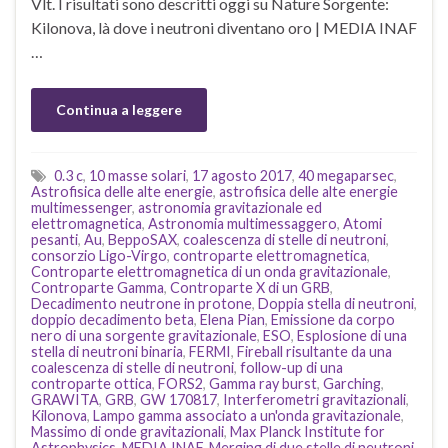
Vlt. I risultati sono descritti oggi su Nature Sorgente:
Kilonova, là dove i neutroni diventano oro | MEDIA INAF
…
Continua a leggere
0.3 c
,
10 masse solari
,
17 agosto 2017
,
40 megaparsec
,
Astrofisica delle alte energie
,
astrofisica delle alte energie
multimessenger
,
astronomia gravitazionale ed
elettromagnetica
,
Astronomia multimessaggero
,
Atomi
pesanti
,
Au
,
BeppoSAX
,
coalescenza di stelle di neutroni
,
consorzio Ligo-Virgo
,
controparte elettromagnetica
,
Controparte elettromagnetica di un onda gravitazionale
,
Controparte Gamma
,
Controparte X di un GRB
,
Decadimento neutrone in protone
,
Doppia stella di neutroni
,
doppio decadimento beta
,
Elena Pian
,
Emissione da corpo
nero di una sorgente gravitazionale
,
ESO
,
Esplosione di una
stella di neutroni binaria
,
FERMI
,
Fireball risultante da una
coalescenza di stelle di neutroni
,
follow-up di una
controparte ottica
,
FORS2
,
Gamma ray burst
,
Garching
,
GRAWITA
,
GRB
,
GW 170817
,
Interferometri gravitazionali
,
Kilonova
,
Lampo gamma associato a un'onda gravitazionale
,
Massimo di onde gravitazionali
,
Max Planck Institute for
Astrophysics
,
MEDIA INAF
,
Merging di due stelle di neutroni
,