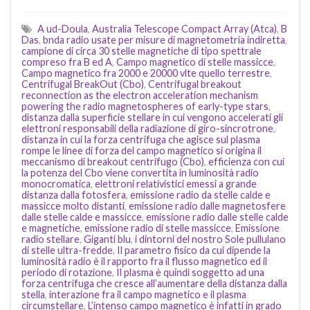
A ud-Doula
,
Australia Telescope Compact Array (Atca)
,
B
Das
,
bnda radio usate per misure di magnetometria indiretta
,
campione di circa 30 stelle magnetiche di tipo spettrale
compreso fra B ed A
,
Campo magnetico di stelle massicce
,
Campo magnetico fra 2000 e 20000 vlte quello terrestre
,
Centrifugal BreakOut (Cbo)
,
Centrifugal breakout
reconnection as the electron acceleration mechanism
powering the radio magnetospheres of early-type stars
,
distanza dalla superficie stellare in cui vengono accelerati gli
elettroni responsabili della radiazione di giro-sincrotrone
,
distanza in cui la forza centrifuga che agisce sul plasma
rompe le linee di forza del campo magnetico si origina il
meccanismo di breakout centrifugo (Cbo)
,
efficienza con cui
la potenza del Cbo viene convertita in luminosità radio
monocromatica
,
elettroni relativistici emessi a grande
distanza dalla fotosfera
,
emissione radio da stelle calde e
massicce molto distanti
,
emissione radio dalle magnetosfere
dalle stelle calde e massicce
,
emissione radio dalle stelle calde
e magnetiche
,
emissione radio di stelle massicce
,
Emissione
radio stellare
,
Giganti blu
,
i dintorni del nostro Sole pullulano
di stelle ultra-fredde
,
Il parametro fisico da cui dipende la
luminosità radio è il rapporto fra il flusso magnetico ed il
periodo di rotazione
,
Il plasma è quindi soggetto ad una
forza centrifuga che cresce all’aumentare della distanza dalla
stella
,
interazione fra il campo magnetico e il plasma
circumstellare
,
L’intenso campo magnetico è infatti in grado