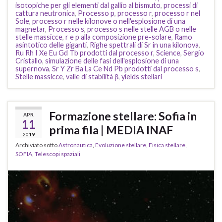
isotopiche per gli elementi dal gallio al bismuto
,
processi di
cattura neutronica
,
Processo p
,
processo r
,
processo r nel
Sole
,
processo r nelle kilonove o nell'esplosione di una
magnetar
,
Processo s
,
processo s nelle stelle AGB o nelle
stelle massicce
,
r e p alla composizione pre-solare
,
Ramo
asintotico delle giganti
,
Righe spettrali di Sr in una kilonova
,
Ru Rh I Xe Eu Gd Tb prodotti dal processo r
,
Science
,
Sergio
Cristallo
,
simulazione delle fasi dell'esplosione di una
supernova
,
Sr Y Zr Ba La Ce Nd Pb prodotti dal processo s
,
Stelle massicce
,
valle di stabilità β
,
yields stellari
Formazione stellare: Sofia in
APR
11
prima fila | MEDIA INAF
2019
Archiviato sotto
Astronautica
,
Evoluzione stellare
,
Fisica stellare
,
SOFIA
,
Telescopi spaziali