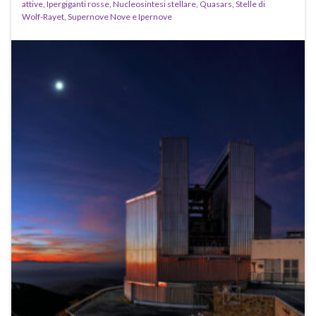
attive
,
Ipergiganti rosse
,
Nucleosintesi stellare
,
Quasars
,
Stelle di
Wolf-Rayet
,
Supernove Nove e Ipernove