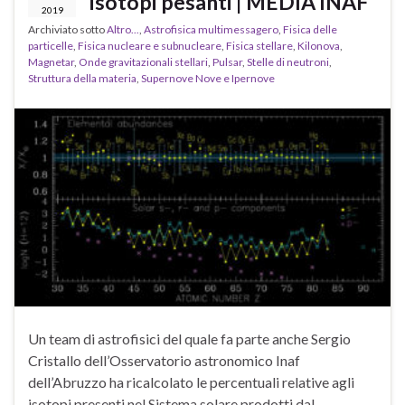
isotopi pesanti | MEDIA INAF
2019
Archiviato sotto
Altro...
,
Astrofisica multimessagero
,
Fisica delle
particelle
,
Fisica nucleare e subnucleare
,
Fisica stellare
,
Kilonova
,
Magnetar
,
Onde gravitazionali stellari
,
Pulsar
,
Stelle di neutroni
,
Struttura della materia
,
Supernove Nove e Ipernove
Un team di astrofisici del quale fa parte anche Sergio
Cristallo dell’Osservatorio astronomico Inaf
dell’Abruzzo ha ricalcolato le percentuali relative agli
isotopi presenti nel Sistema solare prodotti dal