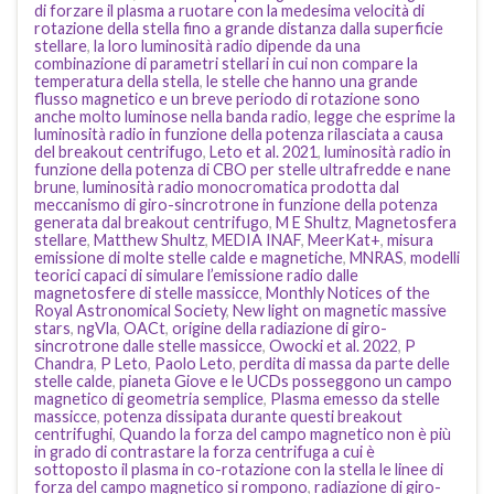
di forzare il plasma a ruotare con la medesima velocità di
rotazione della stella fino a grande distanza dalla superficie
stellare
,
la loro luminosità radio dipende da una
combinazione di parametri stellari in cui non compare la
temperatura della stella
,
le stelle che hanno una grande
flusso magnetico e un breve periodo di rotazione sono
anche molto luminose nella banda radio
,
legge che esprime la
luminosità radio in funzione della potenza rilasciata a causa
del breakout centrifugo
,
Leto et al. 2021
,
luminosità radio in
funzione della potenza di CBO per stelle ultrafredde e nane
brune
,
luminosità radio monocromatica prodotta dal
meccanismo di giro-sincrotrone in funzione della potenza
generata dal breakout centrifugo
,
M E Shultz
,
Magnetosfera
stellare
,
Matthew Shultz
,
MEDIA INAF
,
MeerKat+
,
misura
emissione di molte stelle calde e magnetiche
,
MNRAS
,
modelli
teorici capaci di simulare l’emissione radio dalle
magnetosfere di stelle massicce
,
Monthly Notices of the
Royal Astronomical Society
,
New light on magnetic massive
stars
,
ngVla
,
OACt
,
origine della radiazione di giro-
sincrotrone dalle stelle massicce
,
Owocki et al. 2022
,
P
Chandra
,
P Leto
,
Paolo Leto
,
perdita di massa da parte delle
stelle calde
,
pianeta Giove e le UCDs posseggono un campo
magnetico di geometria semplice
,
Plasma emesso da stelle
massicce
,
potenza dissipata durante questi breakout
centrifughi
,
Quando la forza del campo magnetico non è più
in grado di contrastare la forza centrifuga a cui è
sottoposto il plasma in co-rotazione con la stella le linee di
forza del campo magnetico si rompono
,
radiazione di giro-