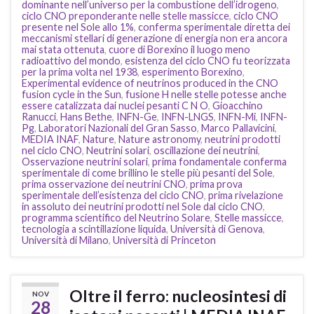
dominante nell’universo per la combustione dell’idrogeno
,
ciclo CNO preponderante nelle stelle massicce
,
ciclo CNO
presente nel Sole allo 1%
,
conferma sperimentale diretta dei
meccanismi stellari di generazione di energia non era ancora
mai stata ottenuta
,
cuore di Borexino il luogo meno
radioattivo del mondo
,
esistenza del ciclo CNO fu teorizzata
per la prima volta nel 1938
,
esperimento Borexino
,
Experimental evidence of neutrinos produced in the CNO
fusion cycle in the Sun
,
fusione H nelle stelle potesse anche
essere catalizzata dai nuclei pesanti C N O
,
Gioacchino
Ranucci
,
Hans Bethe
,
INFN-Ge
,
INFN-LNGS
,
INFN-Mi
,
INFN-
Pg
,
Laboratori Nazionali del Gran Sasso
,
Marco Pallavicini
,
MEDIA INAF
,
Nature
,
Nature astronomy
,
neutrini prodotti
nel ciclo CNO
,
Neutrini solari
,
oscillazione dei neutrini
,
Osservazione neutrini solari
,
prima fondamentale conferma
sperimentale di come brillino le stelle più pesanti del Sole
,
prima osservazione dei neutrini CNO
,
prima prova
sperimentale dell’esistenza del ciclo CNO
,
prima rivelazione
in assoluto dei neutrini prodotti nel Sole dal ciclo CNO
,
programma scientifico del Neutrino Solare
,
Stelle massicce
,
tecnologia a scintillazione liquida
,
Università di Genova
,
Università di Milano
,
Università di Princeton
Oltre il ferro: nucleosintesi di
NOV
28