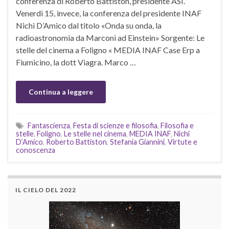
conferenza di Roberto Battiston, presidente ASI.
Venerdì 15, invece, la conferenza del presidente INAF
Nichi D’Amico dal titolo «Onda su onda, la
radioastronomia da Marconi ad Einstein» Sorgente: Le
stelle del cinema a Foligno « MEDIA INAF Case Erp a
Fiumicino, la dott Viagra. Marco …
Continua a leggere
Fantascienza
,
Festa di scienze e filosofia
,
Filosofia e
stelle
,
Foligno
,
Le stelle nel cinema
,
MEDIA INAF
,
Nichi
D’Amico
,
Roberto Battiston
,
Stefania Giannini
,
Virtute e
conoscenza
IL CIELO DEL 2022