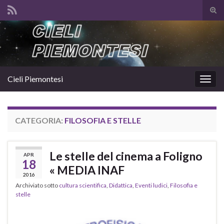
Atti
il
Search for:
mod
di
rice
Cieli Piemontesi
Attiv
la
navig
CATEGORIA:
FILOSOFIA E STELLE
Le stelle del cinema a Foligno
APR
18
« MEDIA INAF
2016
Archiviato sotto
cultura scientifica
,
Didattica
,
Eventi ludici
,
Filosofia e
stelle