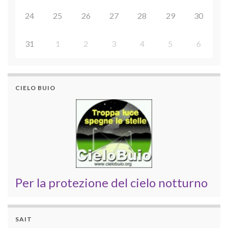
24
25
26
27
28
29
30
31
1
2
3
4
5
6
CIELO BUIO
Per la protezione del cielo notturno
SAIT