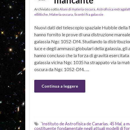
Archiviato sotto
Aloni di materia oscura
,
Astrofisica extragalat
ellittiche
,
Materia oscura
,
Scontri fra galassie
Nuovi dati del telescopio spaziale Hubble della
hanno fornito le prove di una distruzione mareale
galassia Ngc 1052-Df4. Studiando la distribuzio
luce e degli ammassi globulari della galassia, gli
hanno concluso che la forza di gravità esercitata 
galassia vicina Ngc 1035 ha strappato via la mat
oscura da Ngc 1052-Df4. …
Continua a leggere
’Instituto de Astrofísica de Canarias
,
45 Mal
,
a m
costituente fondamentale negli attuali modelli di f