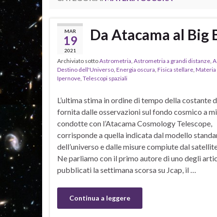
Da Atacama al Big 
MAR
19
2021
Archiviato sotto
Astrometria
,
Astrometria a grandi distanze
,
A
Destino dell'Universo
,
Energia oscura
,
Fisica stellare
,
Materia
Ipernove
,
Telescopi spaziali
L’ultima stima in ordine di tempo della costante 
fornita dalle osservazioni sul fondo cosmico a 
condotte con l’Atacama Cosmology Telescope,
corrisponde a quella indicata dal modello standa
dell’universo e dalle misure compiute dal satellit
Ne parliamo con il primo autore di uno degli artic
pubblicati la settimana scorsa su Jcap, il …
Continua a leggere