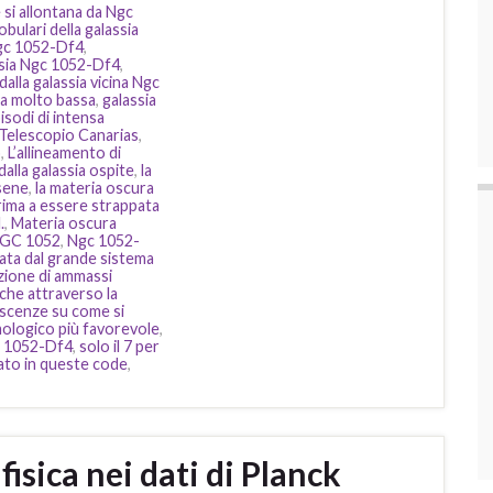
 si allontana da Ngc
obulari della galassia
Ngc 1052-Df4
,
ssia Ngc 1052-Df4
,
dalla galassia vicina Ngc
ra molto bassa
,
galassia
isodi di intensa
Telescopio Canarias
,
o
,
L’allineamento di
alla galassia ospite
,
la
sene
,
la materia oscura
prima a essere strappata
.
,
Materia oscura
GC 1052
,
Ngc 1052-
ata dal grande sistema
zione di ammassi
iche attraverso la
oscenze su come si
mologico più favorevole
,
gc 1052-Df4
,
solo il 7 per
tato in queste code
,
fisica nei dati di Planck