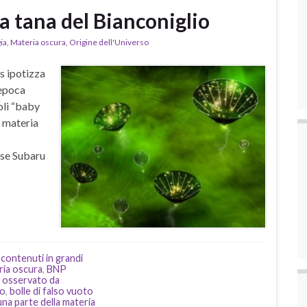
a tana del Bianconiglio
ia
,
Materia oscura
,
Origine dell'Universo
s ipotizza
’epoca
oli “baby
 materia
ese Subaru
 contenuti in grandi
ria oscura
,
BNP
osservato da
to
,
bolle di falso vuoto
una parte della materia