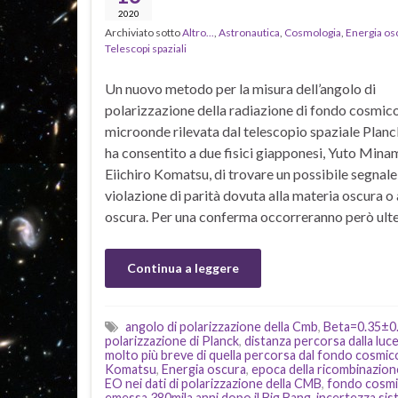
2020
Archiviato sotto
Altro...
,
Astronautica
,
Cosmologia
,
Energia os
Telescopi spaziali
Un nuovo metodo per la misura dell’angolo di
polarizzazione della radiazione di fondo cosmic
microonde rilevata dal telescopio spaziale Planc
ha consentito a due fisici giapponesi, Yuto Minam
Eiichiro Komatsu, di trovare un possibile segnale
violazione di parità dovuta alla materia oscura o 
oscura. Per una conferma occorreranno però ulte
Continua a leggere
angolo di polarizzazione della Cmb
,
Beta=0.35±0.
polarizzazione di Planck
,
distanza percorsa dalla luc
molto più breve di quella percorsa dal fondo cosmi
Komatsu
,
Energia oscura
,
epoca della ricombinazion
EO nei dati di polarizzazione della CMB
,
fondo cosmi
emessa 380mila anni dopo il Big Bang
,
incertezza sis