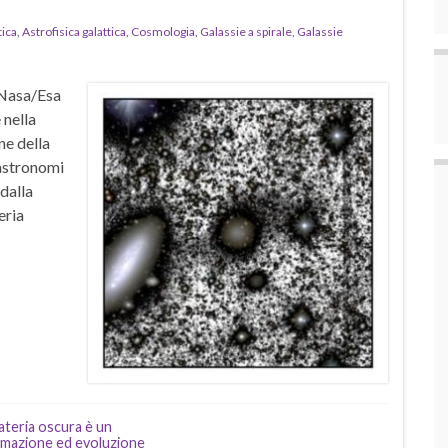
tica
,
Astrofisica galattica
,
Cosmologia
,
Galassie a spirale
,
Galassie
 Nasa/Esa
 nella
ne della
 astronomi
dalla
eria
ateria oscura è un
ormazione ed evoluzione