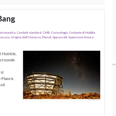
Bang
stronautica
,
Candele standard
,
CMB
,
Cosmologia
,
Costante di Hubble
,
 oscura
,
Origine dell'Universo
,
Planck
,
Spacecraft
,
Supernove Nove e
di Hubble,
microonde
rd
e Planck.
oli