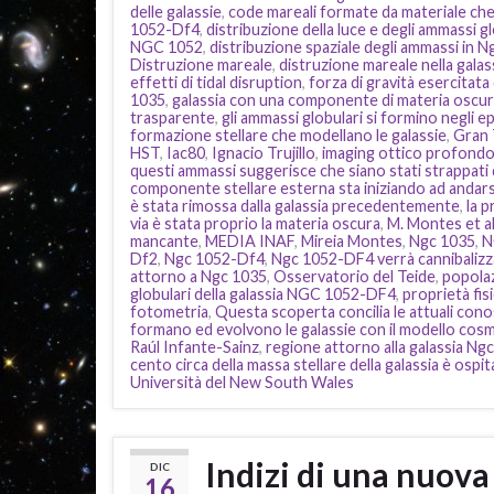
delle galassie
,
code mareali formate da materiale che
1052-Df4
,
distribuzione della luce e degli ammassi gl
NGC 1052
,
distribuzione spaziale degli ammassi in 
Distruzione mareale
,
distruzione mareale nella gala
effetti di tidal disruption
,
forza di gravità esercitata 
1035
,
galassia con una componente di materia oscu
trasparente
,
gli ammassi globulari si formino negli ep
formazione stellare che modellano le galassie
,
Gran 
HST
,
Iac80
,
Ignacio Trujillo
,
imaging ottico profond
questi ammassi suggerisce che siano stati strappati d
componente stellare esterna sta iniziando ad andar
è stata rimossa dalla galassia precedentemente
,
la 
via è stata proprio la materia oscura
,
M. Montes et al
mancante
,
MEDIA INAF
,
Mireia Montes
,
Ngc 1035
,
N
Df2
,
Ngc 1052-Df4
,
Ngc 1052-DF4 verrà cannibalizz
attorno a Ngc 1035
,
Osservatorio del Teide
,
popola
globulari della galassia NGC 1052-DF4
,
proprietà fis
fotometria
,
Questa scoperta concilia le attuali con
formano ed evolvono le galassie con il modello cos
Raúl Infante-Sainz
,
regione attorno alla galassia N
cento circa della massa stellare della galassia è ospi
Università del New South Wales
Indizi di una nuova 
DIC
16