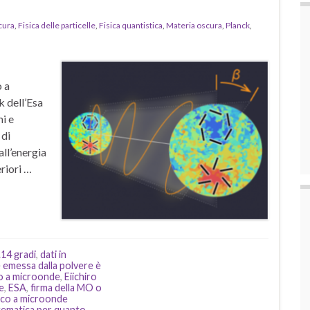
cura
,
Fisica delle particelle
,
Fisica quantistica
,
Materia oscura
,
Planck
,
o a
k dell’Esa
i e
 di
all’energia
riori …
14 gradi
,
dati in
e emessa dalla polvere è
co a microonde
,
Eiichiro
e
,
ESA
,
firma della MO o
co a microonde
tematica per quanto