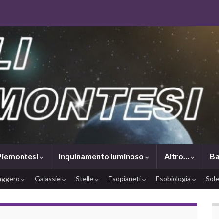
 Piemontesi
Inquinamento luminoso
Altro…
Ba
saggero
Galassie
Stelle
Esopianeti
Esobiologia
Sol