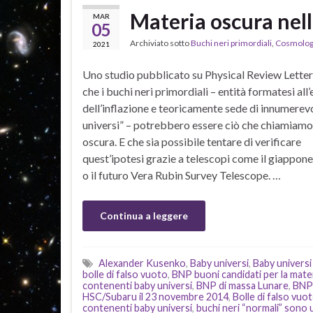
Materia oscura nell
MAR
05
Archiviato sotto
Buchi neri primordiali
,
Cosmolog
2021
Uno studio pubblicato su Physical Review Letter
che i buchi neri primordiali – entità formatesi all
dell’inflazione e teoricamente sede di innumerev
universi” – potrebbero essere ciò che chiamiamo
oscura. E che sia possibile tentare di verificare
quest’ipotesi grazie a telescopi come il giappon
o il futuro Vera Rubin Survey Telescope. …
Continua a leggere
Alexander Kusenko
,
Baby universi
,
Baby universi
bolle di falso vuoto
,
BNP buoni candidati per la mate
contenenti baby universi
,
BNP di massa Lunare
,
BNP 
HSC/Subaru il 23 novembre 2014
,
Bolle di falso vuo
contenenti baby universi
,
buchi neri “normali” sono 