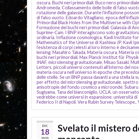
oscura
,
Buchi neri primordiali
,
Buco nero primordiale f
Andromeda
,
Collassamento delle bolle di falso vuot
rotazione delle galassie
,
Durante l’inflazione posson
di falso vuoto
,
Edoardo Vitagliano
,
epoca dell’inflaz
Primordial Black Holes from the Multiverse with Op
Formazione dei buchi neri primordiali
,
Galassia di A
Suprime-Cam
,
I BNP interagiscono solo gravitazion
ordinaria
,
Inflazione cosmologica
,
Kavli Institute fo
Mathematics of the Universe di Kashiwa JP
,
Kavli Ip
l’esistenza di corpi celesti al loro interno è decisam
lensing
,
Masahiro Takada
,
Materia oscura
,
Materia o
buchi neri primordiali
,
Max Planck Institut für Physi
INAF
,
microlensing gravitazionale
,
Misao Sasaki
,
Mult
Letters
,
piccoli universi contenuti all’interno del no
materia oscura nell’universo in epoche che precedon
delle stelle
,
Se un BNP passa davanti a una stella la 
per effetto del microlensing gravitazionale
,
spettro 
anisotropie del fondo cosmico a microonde
,
Subaru
Sugiyama
,
Tana del bianconiglio
,
UCLA
,
un osservator
vedrebbe come universi in espansione
,
università d
Federico II di Napoli
,
Vera Rubin Survey Telescope.
,
Svelato il mistero 
DIC
18
mancante
2020