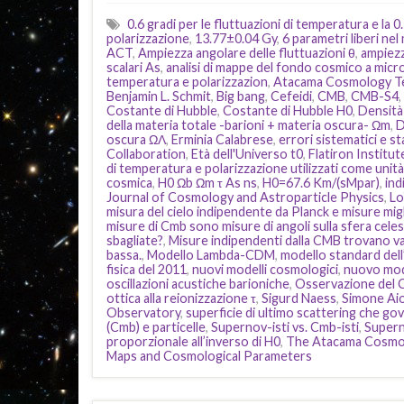
0.6 gradi per le fluttuazioni di temperatura e la 0.
polarizzazione
,
13.77±0.04 Gy
,
6 parametri liberi n
ACT
,
Ampiezza angolare delle fluttuazioni θ
,
ampiezz
scalari As
,
analisi di mappe del fondo cosmico a micr
temperatura e polarizzazion
,
Atacama Cosmology T
Benjamin L. Schmit
,
Big bang
,
Cefeidi
,
CMB
,
CMB-S4
,
Costante di Hubble
,
Costante di Hubble H0
,
Densità 
della materia totale -barioni + materia oscura- Ωm
,
D
oscura ΩΛ
,
Erminia Calabrese
,
errori sistematici e sta
Collaboration
,
Età dell'Universo t0
,
Flatiron Institu
di temperatura e polarizzazione utilizzati come unit
cosmica
,
H0 Ωb Ωm τ As ns
,
H0=67.6 Km/(sMpar)
,
ind
Journal of Cosmology and Astroparticle Physics
,
Lo
misura del cielo indipendente da Planck e misure migl
misure di Cmb sono misure di angoli sulla sfera cele
sbagliate?
,
Misure indipendenti dalla CMB trovano val
bassa.
,
Modello Lambda-CDM
,
modello standard dell
fisica del 2011
,
nuovi modelli cosmologici
,
nuovo mod
oscillazioni acustiche barioniche
,
Osservazione del
ottica alla reionizzazione τ
,
Sigurd Naess
,
Simone Aio
Observatory
,
superficie di ultimo scattering che gov
(Cmb) e particelle
,
Supernov-isti vs. Cmb-isti
,
Super
proporzionale all’inverso di H0
,
The Atacama Cosmo
Maps and Cosmological Parameters