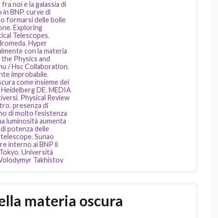
ra noi e la galassia di
o in BNP
,
curve di
o formarsi delle bolle
ione
,
Exploring
tical Telescopes
,
ndromeda
,
Hyper
almente con la materia
r the Physics and
mu / Hsc Collaboration
,
ente improbabile
,
scura come insieme dei
k Heidelberg DE
,
MEDIA
iversi
,
Physical Review
stro
,
presenza di
o di molto l’esistenza
sua luminosità aumenta
di potenza delle
 telescope
,
Sunao
e interno ai BNP li
i Tokyo
,
Università
Volodymyr Takhistov
della materia oscura