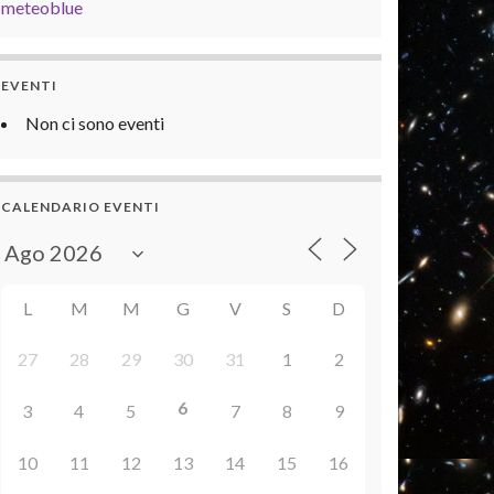
meteoblue
EVENTI
Non ci sono eventi
CALENDARIO EVENTI
L
M
M
G
V
S
D
27
28
29
30
31
1
2
6
3
4
5
7
8
9
10
11
12
13
14
15
16