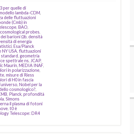
3 per quelle di
el modello lambda-CDM
,
a delle fluttuazioni
oonde (Cmb) in
elescope
,
BAO
,
cosmological probes
,
dei barioni Ωb
,
densità
ensità di energia
tistici
,
Esa/Planck
te NY USA
,
fluttuazioni
à standard
,
geometria
ice spettrale ns
,
JCAP
,
ïc Maurin
,
MEDIA INAF
,
iori in polarizzazione
,
ste
,
misure di Riess
ori di H0 in fascia
’universo
,
Nobel per la
ello cosmologico?
,
 CMB
,
Planck
,
profondità
la
,
Simons
erna il plasma di fotoni
nove
,
t0 è
logy Telescope: DR4