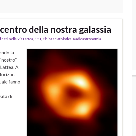
 centro della nostra galassia
 neri nella Via Lattea
,
EHT
,
Fisica relativistica
,
Radioastronomia
ondo la
 “nostro”
 Lattea. A
Horizon
uale fanno
sità di