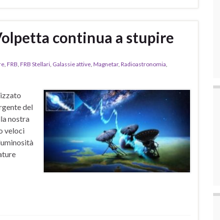
olpetta continua a stupire
re
,
FRB
,
FRB Stellari
,
Galassie attive
,
Magnetar
,
Radioastronomia
,
lizzato
rgente del
la nostra
o veloci
luminosità
ature