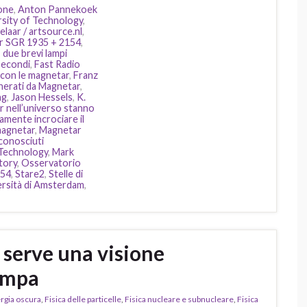
ione
,
Anton Pannekoek
sity of Technology
,
elaar / artsource.nl
,
ar SGR 1935 + 2154
,
,
due brevi lampi
 secondi
,
Fast Radio
i con le magnetar
,
Franz
nerati da Magnetar
,
ng
,
Jason Hessels
,
K.
r nell’universo stanno
amente incrociare il
agnetar
,
Magnetar
conosciuti
 Technology
,
Mark
tory
,
Osservatorio
154
,
Stare2
,
Stelle di
ersità di Amsterdam
,
, serve una visione
tampa
rgia oscura
,
Fisica delle particelle
,
Fisica nucleare e subnucleare
,
Fisica