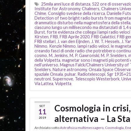
25mila anni luce di distanza
,
522 ore di osservaz
Institute for Astronomy
,
Chalmers
,
Chalmers Univer
Chime
,
Consiglio svedese della ricerca
,
Danielle Futs
Detection of two bright radio bursts from magnet
drammatico disturbo nella magnetosfera della stella
ciascuno lungo un millisecondo ma distanziati di 1.4
Burst
,
forte evidenza che collega i lampi radio veloc
Kirsten
,
FRB
,
FRB Aprile 2020
,
FRB Galattici
,
FRB ge
FRB stellari
,
J. van den Eijnden
,
J. W. T. Hessels
,
J. Ya
Nimmo
,
Kenzie Nimmo
,
lampi radio veloci
,
le magneta
creando fasci di onde radio che potrebbero continu
cosmo
,
M. Jenkins
,
M. P. Gawroński
,
M. P. Snelders
,
m
della Volpetta
,
magnetar sono i magneti più potenti 
nell’universo
,
Magnus Falck/Chalmers University of
Snelders
,
Nature astronomy
,
Onsala Space Observa
spaziale Onsala
,
pulsar
,
Radiotelescopi
,
Sgr 1935+2
neutroni
,
Supernove
,
Telescopio Westerbork
,
Univ
Via Lattea
,
Volpetta
Cosmologia in crisi
SET
11
alternativa – La S
2019
Archiviato sotto
Astrofisica multimessagero
,
Cosmologia
,
Ene