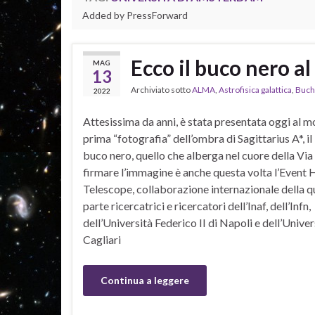
Added by PressForward
Ecco il buco nero al
MAG
13
Archiviato sotto
ALMA
,
Astrofisica galattica
,
Buchi
2022
Attesissima da anni, è stata presentata oggi al m
prima “fotografia” dell’ombra di Sagittarius A*, il
buco nero, quello che alberga nel cuore della Via
firmare l’immagine è anche questa volta l’Event 
Telescope, collaborazione internazionale della q
parte ricercatrici e ricercatori dell’Inaf, dell’Infn,
dell’Università Federico II di Napoli e dell’Univer
Cagliari
Continua a leggere