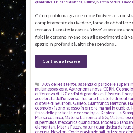
quantistica
,
Fisica relativistica
,
Galileo
,
Materia oscura
,
Onde g
C’è un problema grande come l’universo: la nost
completamente da rivedere, forse da abbattere e 
tornano. La materia oscura “deve” esserci ma non s
fisici la cercano invano con gli esperimenti più va
spazio in profondità, altri che scendono …
Continua a leggere
70% dell'esistente
,
assenza di particelle supers
multimessaggera
,
Astronomia nova
,
CERN
,
Cosmolog
differenza di 120 ordini di grandezza
,
Einstein
,
Energ
accelerata dell'universo
,
fusione tra stelle di neutro
di stelle di neutroni
,
Galileo
,
Gianfranco Bertone
,
Ha
cosmologi sono spesso in errore ma mai in dubbio
,
fisica delle particelle e cosmologia
,
Keplero
,
La Stam
Massa cosmica
,
Materia barionica al 5%
,
Materia osc
superfluida
,
meccanica quantistica
,
Modello Standard 
elementari
,
Mteria Fuzzy
,
natura quantistica del vuo
energia
,
Newton
,
Onde gravitazionali
,
orizzonte degl