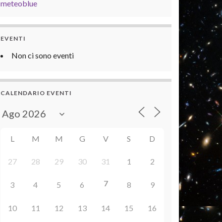
meteoblue
EVENTI
Non ci sono eventi
CALENDARIO EVENTI
L
M
M
G
V
S
D
27
28
29
30
31
1
2
7
3
4
5
6
8
9
10
11
12
13
14
15
16