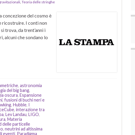
ravitazionali
,
Teoria delle stringhe
ra concezione del cosmo è
ricostruire. I conti non
i trova, da trent’anni i
ri, alcuni che sondano lo
immetriche
,
astronomia
ia del big bang
,
ia oscura
,
Espansione
ni
,
fusioni di buchi neri e
wking
,
Hubble
,
I
IceCube
,
interazione tra
pa
,
Lev Landau
,
LIGO
,
ura
,
Materia
delle particelle
to
,
neutrini ad altissima
i eventi
,
Paradigma