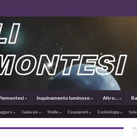
 Piemontesi
Inquinamento luminoso
Altro…
Ba
saggero
Galassie
Stelle
Esopianeti
Esobiologia
Sol