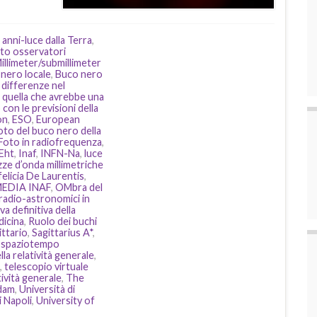
 anni-luce dalla Terra
,
tto osservatori
llimeter/submillimeter
nero locale
,
Buco nero
,
differenze nel
 quella che avrebbe una
 con le previsioni della
on
,
ESO
,
European
oto del buco nero della
Foto in radiofrequenza
,
 Eht
,
Inaf
,
INFN-Na
,
luce
ze d’onda millimetriche
elicia De Laurentis
,
EDIA INAF
,
OMbra del
radio-astronomici in
a definitiva della
dicina
,
Ruolo dei buchi
ittario
,
Sagittarius A*
,
,
spaziotempo
lla relatività generale
,
,
telescopio virtuale
atività generale
,
The
rdam
,
Università di
i Napoli
,
University of