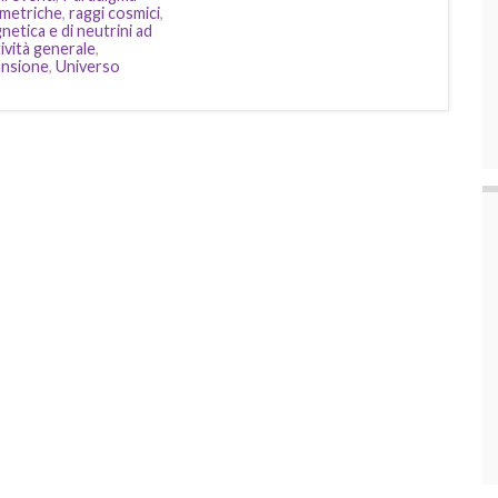
mmetriche
,
raggi cosmici
,
etica e di neutrini ad
tività generale
,
ansione
,
Universo