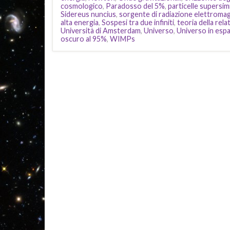
cosmologico
,
Paradosso del 5%
,
particelle supersi
Sidereus nuncius
,
sorgente di radiazione elettromagn
alta energia
,
Sospesi tra due infiniti
,
teoria della rela
Università di Amsterdam
,
Universo
,
Universo in esp
oscuro al 95%
,
WIMPs