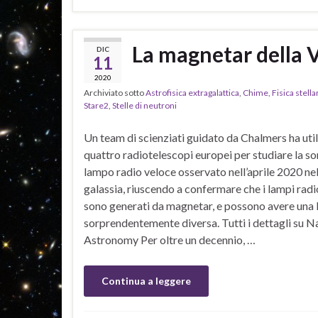
La magnetar della V
DIC
11
2020
Archiviato sotto
Astrofisica extragalattica
,
Chime
,
Fisica stella
Stare2
,
Stelle di neutroni
Un team di scienziati guidato da Chalmers ha uti
quattro radiotelescopi europei per studiare la so
lampo radio veloce osservato nell’aprile 2020 nel
galassia, riuscendo a confermare che i lampi radi
sono generati da magnetar, e possono avere una 
sorprendentemente diversa. Tutti i dettagli su N
Astronomy Per oltre un decennio, …
Continua a leggere