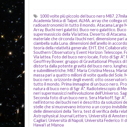
1000 volte più piccolo del buco nero M87
,
27mila
Academia Sinica di Taipei
,
ALMA
,
array che collega o
radioastronomici in tutto il mondo
,
Atacama Large Mi
Array
,
Buchi neri galattici
,
Buco nero galattico
,
Buco 
supermassiccio della Via lattea
,
Deserto di Atacama
materiale che circonda i buchi neri
,
dimensione pari a
ciambella sulla Luna
,
dimensioni dell’anello in accordo
teoria della relatività generale
,
EHT
,
Eht Collaborati
Southern Observatory
,
Event Horizon Telescope
,
F
Via lattea
,
Foto del buco nero locale
,
Foto di Sgr A*
,
Geoffrey Bower
,
gruppo di Gravitational Physics di
distorta dalla potente gravità del buco nero
,
lunghez
e submillimetriche
,
M87
,
Maria Cristina Messa
,
Mariaf
massa pari a quattro milioni di volte quella del Sole
,
M
buco nero
,
orizzonte degli eventi
,
otto osservatori 
tutto il mondo
,
Prima immagine di un buco nero
,
Prov
natura di buco nero di Sgr A*
,
Radiotelescopio di Me
neri supermassicci nell'evoluzione dell'Universo
,
Sag
Seconda foto di un buco nero
,
Sera Markoff
,
Sgr A*
nell’intorno dei buchi neri è descritto da soluzioni de
stelle che si muovevano intorno a un corpo invisibile
delle dimensioni della Terra
,
test di verifica della rel
Astrophysical Journal Letters
,
Università di Amste
Cagliari
,
Università di Napoli
,
Università Federico II d
Hawaiʻi at Mānoa