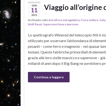
Viaggio all’origine 
GEN
11
2021
Archiviato sotto
Astrofisica extragalattica
,
Fisica stellare
,
Galas
Wolf-Rayet
,
Supernove Nove e Ipernove
Lo spettrografo Winered del telescopio Ntt è st
utilizzato per osservare l’abbondanza di element
pesanti – come ferro e magnesio – nei quasar lum
lontani. Queste fabbriche primordiali di elementi
grazie alle loro stelle massicce e supernove – già
miliardi di anni dopo il Big Bang ne avrebbero pr
Continua a leggere