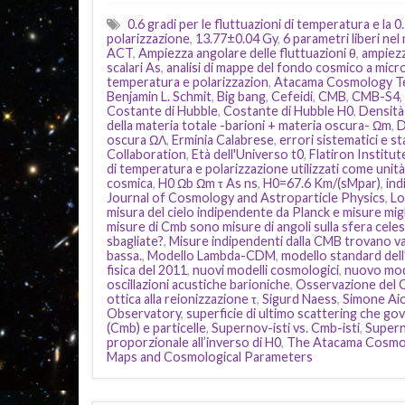
0.6 gradi per le fluttuazioni di temperatura e la 0.
polarizzazione
,
13.77±0.04 Gy
,
6 parametri liberi n
ACT
,
Ampiezza angolare delle fluttuazioni θ
,
ampiezz
scalari As
,
analisi di mappe del fondo cosmico a micr
temperatura e polarizzazion
,
Atacama Cosmology T
Benjamin L. Schmit
,
Big bang
,
Cefeidi
,
CMB
,
CMB-S4
,
Costante di Hubble
,
Costante di Hubble H0
,
Densità 
della materia totale -barioni + materia oscura- Ωm
,
D
oscura ΩΛ
,
Erminia Calabrese
,
errori sistematici e sta
Collaboration
,
Età dell'Universo t0
,
Flatiron Institu
di temperatura e polarizzazione utilizzati come unit
cosmica
,
H0 Ωb Ωm τ As ns
,
H0=67.6 Km/(sMpar)
,
ind
Journal of Cosmology and Astroparticle Physics
,
Lo
misura del cielo indipendente da Planck e misure migl
misure di Cmb sono misure di angoli sulla sfera cele
sbagliate?
,
Misure indipendenti dalla CMB trovano val
bassa.
,
Modello Lambda-CDM
,
modello standard dell
fisica del 2011
,
nuovi modelli cosmologici
,
nuovo mod
oscillazioni acustiche barioniche
,
Osservazione del
ottica alla reionizzazione τ
,
Sigurd Naess
,
Simone Aio
Observatory
,
superficie di ultimo scattering che gov
(Cmb) e particelle
,
Supernov-isti vs. Cmb-isti
,
Super
proporzionale all’inverso di H0
,
The Atacama Cosmo
Maps and Cosmological Parameters