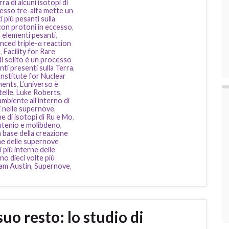
a di alcuni isotopi di
cesso tre-alfa mette un
 più pesanti sulla
 con protoni in eccesso
,
 elementi pesanti
,
nced triple-α reaction
e
,
Facility for Rare
di solito è un processo
nti presenti sulla Terra
,
Institute for Nuclear
ments
,
L’universo è
telle
,
Luke Roberts
,
ambiente all’interno di
i nelle supernove
,
 di isotopi di Ru e Mo
,
rutenio e molibdeno
,
a base della creazione
rne delle supernove
 più interne delle
o dieci volte più
am Austin
,
Supernove
,
uo resto: lo studio di