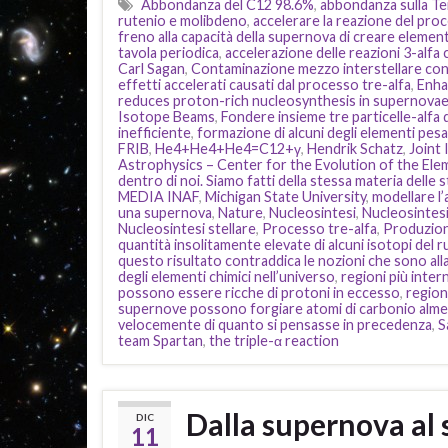
Abbondanza del C12 98.6%
,
abbondanza sulla Terr
rutenio e molibdeno
,
accelerare la reazione del pro
freno alla capacità della supernova di creare elementi
tavola periodica
,
accelerazione delle reazioni 3-alfa
Carl Sagan
,
Contaminazione mezzo interstellare con
effetti accelerati causati dal processo tre-alfa
,
Enha
reduces proton-rich nucleosynthesis in supernova
Isotope Beams
,
Fondere insieme tre particelle-alfa 
inefficiente
,
formazione di alcuni degli elementi pesa
FRIB
,
He4+He4+He4=C12+γ
,
Hendrik Schatz
,
Joint 
Astrophysics – Center for the Evolution of the Ele
dentro di noi. Siamo fatti della stessa materia delle s
MEDIA INAF
,
Michigan State University
,
modellare l’
una supernova
,
Nature
,
Nucleosintesi
,
Nucleosintes
Nucleosintesi stellare
,
Processo tre-alfa
,
Produzione
quantità insolitamente elevate di alcuni isotopi del 
questo risultato contraddica le nozioni che sono all
degli elementi chimici nell’universo
,
regioni più inte
possono essere ricche di protoni in eccesso
,
regioni
supernove possono forgiare atomi di carbonio almen
velocemente di quanto si pensasse in precedenza
,
S
team Spartan
,
the triple-α reaction
Dalla supernova al s
DIC
11