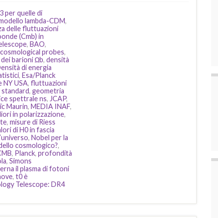
3 per quelle di
el modello lambda-CDM
,
a delle fluttuazioni
oonde (Cmb) in
elescope
,
BAO
,
cosmological probes
,
dei barioni Ωb
,
densità
ensità di energia
tistici
,
Esa/Planck
te NY USA
,
fluttuazioni
à standard
,
geometria
ice spettrale ns
,
JCAP
,
ïc Maurin
,
MEDIA INAF
,
iori in polarizzazione
,
ste
,
misure di Riess
ori di H0 in fascia
’universo
,
Nobel per la
ello cosmologico?
,
 CMB
,
Planck
,
profondità
la
,
Simons
erna il plasma di fotoni
nove
,
t0 è
logy Telescope: DR4