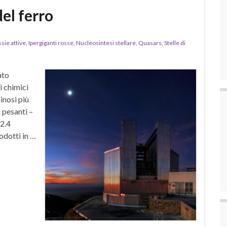
del ferro
sie attive
,
Ipergiganti rosse
,
Nucleosintesi stellare
,
Quasars
,
Stelle di
ato
i chimici
inosi più
 pesanti –
 2.4
odotti in …