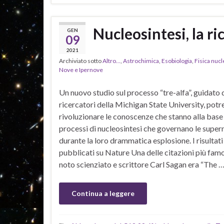
Nucleosintesi, la r
GEN
09
2021
Archiviato sotto
Altro...
,
Astrochimica
,
Esobiologia
,
Fisica nuc
Nove e Ipernove
Un nuovo studio sul processo “tre-alfa”, guidato 
ricercatori della Michigan State University, pot
rivoluzionare le conoscenze che stanno alla base
processi di nucleosintesi che governano le supe
durante la loro drammatica esplosione. I risultati
pubblicati su Nature Una delle citazioni più fam
noto scienziato e scrittore Carl Sagan era “The 
Continua a leggere