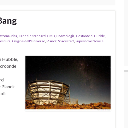
Bang
stronautica
,
Candele standard
,
CMB
,
Cosmologia
,
Costante di Hubble
,
 oscura
,
Origine dell'Universo
,
Planck
,
Spacecraft
,
Supernove Nove e
di Hubble,
microonde
rd
e Planck.
oli