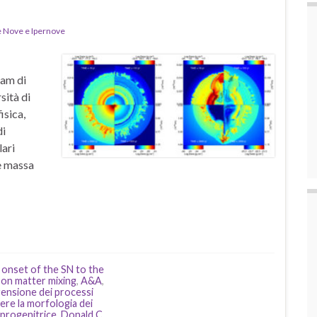
 Nove e Ipernove
eam di
sità di
isica,
di
lari
de massa
onset of the SN to the
y on matter mixing
,
A&A
,
ensione dei processi
ere la morfologia dei
 progenitrice
,
Donald C.