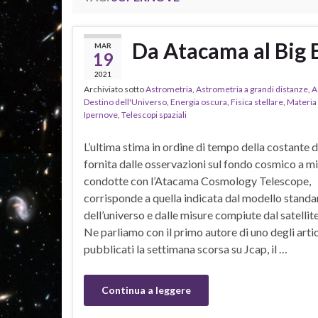
Da Atacama al Big 
MAR
19
2021
Archiviato sotto
Astrometria
,
Astrometria a grandi distanze
,
A
Destino dell'Universo
,
Energia oscura
,
Fisica stellare
,
Materia
Ipernove
,
Telescopi spaziali
L’ultima stima in ordine di tempo della costante 
fornita dalle osservazioni sul fondo cosmico a 
condotte con l’Atacama Cosmology Telescope,
corrisponde a quella indicata dal modello standa
dell’universo e dalle misure compiute dal satellit
Ne parliamo con il primo autore di uno degli artic
pubblicati la settimana scorsa su Jcap, il …
Continua a leggere