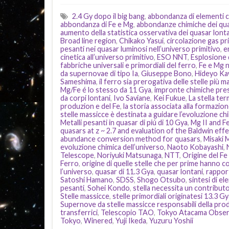
2.4 Gy dopo il big bang
,
abbondanza di elementi c
abbondanza di Fe e Mg
,
abbondanze chimiche dei qua
aumento della statistica osservativa dei quasar lont
Broad line region
,
Chikako Yasui
,
circolazione gas pr
pesanti nei quasar luminosi nell’universo primitivo
,
e
cinetica all’universo primitivo
,
ESO NNT
,
Esplosione d
fabbriche universali e primordiali del ferro
,
Fe e Mg n
da supernovae di tipo Ia
,
Giuseppe Bono
,
Hideyo Ka
Sameshima
,
il ferro sia prerogativa delle stelle più m
Mg/Fe é lo stesso da 11 Gya
,
impronte chimiche pres
da corpi lontani
,
Ivo Saviane
,
Kei Fukue
,
La stella ter
produzion e del Fe
,
la storia associata alla formazion
stelle massicce è destinata a guidare l’evoluzione ch
Metalli pesanti in quasar di piú di 10 Gya
,
Mg II and Fe
quasars at z ~ 2.7 and evaluation of the Baldwin effe
abundance conversion method for quasars
,
Misaki 
evoluzione chimica dell’universo
,
Naoto Kobayashi
,
Telescope
,
Noriyuki Matsunaga
,
NTT
,
Origine del Fe
Ferro
,
origine di quelle stelle che per prime hanno c
l’universo
,
quasar di 11.3 Gya
,
quasar lontani
,
rappor
Satoshi Hamano
,
SDSS
,
Shogo Otsubo
,
sintesi di e
pesanti
,
Sohei Kondo
,
stella necessita un contribu
Stelle massicce
,
stelle primordiali originatesi 13.3 Gy
Supernove da stelle massicce responsabili della pro
transferrici
,
Telescopio TAO
,
Tokyo Atacama Obser
Tokyo
,
Winered
,
Yuji Ikeda
,
Yuzuru Yoshii