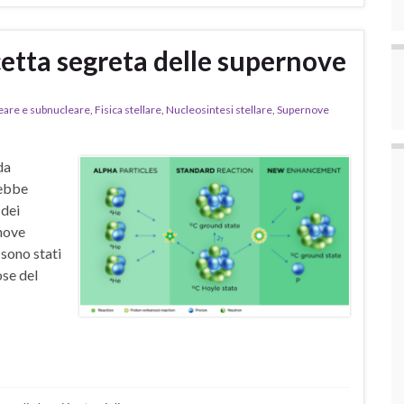
icetta segreta delle supernove
leare e subnucleare
,
Fisica stellare
,
Nucleosintesi stellare
,
Supernove
da
rebbe
 dei
rnove
 sono stati
ose del
…