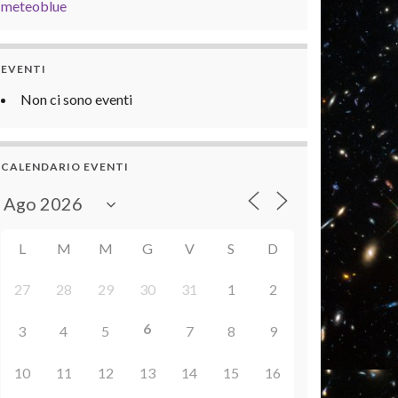
meteoblue
EVENTI
Non ci sono eventi
CALENDARIO EVENTI
L
M
M
G
V
S
D
27
28
29
30
31
1
2
6
3
4
5
7
8
9
10
11
12
13
14
15
16