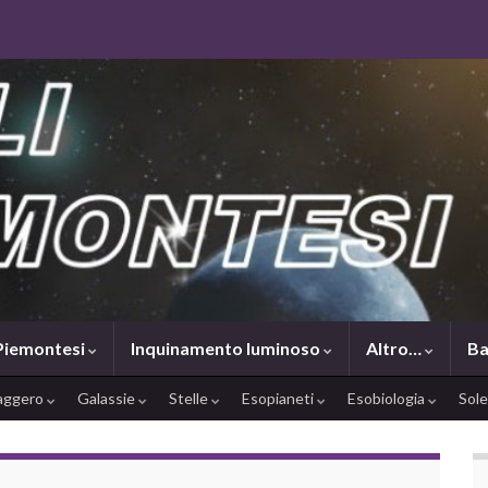
 Piemontesi
Inquinamento luminoso
Altro…
Ba
saggero
Galassie
Stelle
Esopianeti
Esobiologia
Sol