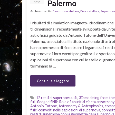
Palermo
2020
Archiviato sotto
Evoluzione stellare
,
Fisica stellare
,
Supernove
I risultati di simulazioni magneto-idrodinamiche
tridimensionali recentemente sviluppate da un t
astrofisici guidato da Antonio Tutone dell’Univer
Palermo, associato all’Istituto nazionale di astrof
hanno permesso di ricostruire i legami tra i resti 
supernove e i loro eventi progenitori Le spettaco
esplosioni di supernova con cui le stelle di gran
terminano la …
Continua a leggere
12 resti di supernova utili
,
3D modeling from the 
full-fledged SNR: Role of an initial ejecta anisotrop
Antonio Tutone
,
Astronomy & Astrophysics
,
compr
fisici coinvolti nelle esplosioni di supernova
,
connett
resti di supernova con la geometria della supernova