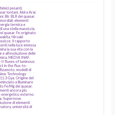
himici pesanti
,
sar lontani
,
Akira Arai
,
ani
,
Blr
,
BLR dei quasar
,
imordiali
,
elementi
nergia termica e
i una stella massiccia
,
ei quasar
,
Fe originato
wakita
,
Hiroaki
assicce
,
Il rapporto
enti nella luce emessa
mina la sua vita con la
e e all’evoluzione delle
imica
,
MEDIA INAF
,
 II fluxes of luminous
ct in the flux-to-
Mizumoto
,
modelli di
New Technology
 11.3 Gya
,
Origine del
ominciato a illuminare
to Fe/Mg dei quasar
,
lementi ancora più
to energetico esterno
,
a
,
Supernove
,
duzione di elementi
vatory
,
università di