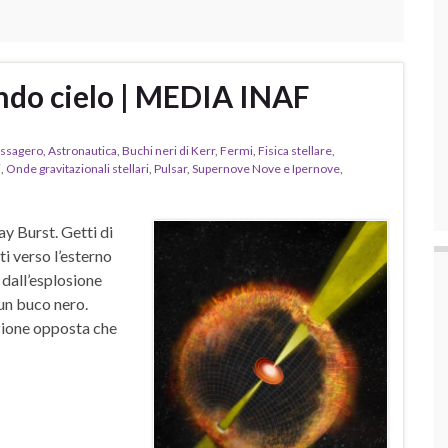
ndo cielo | MEDIA INAF
essagero
,
Astronautica
,
Buchi neri di Kerr
,
Fermi
,
Fisica stellare
,
i
,
Onde gravitazionali stellari
,
Pulsar
,
Supernove Nove e Ipernove
,
y Burst. Getti di
i verso l’esterno
 dall’esplosione
n un buco nero.
ezione opposta che