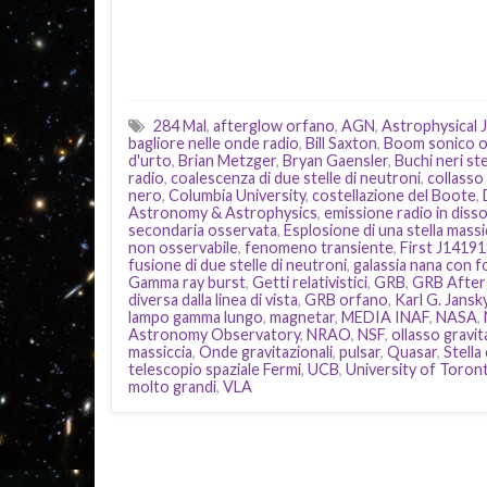
284 Mal
,
afterglow orfano
,
AGN
,
Astrophysical 
bagliore nelle onde radio
,
Bill Saxton
,
Boom sonico or
d'urto
,
Brian Metzger
,
Bryan Gaensler
,
Buchi neri ste
radio
,
coalescenza di due stelle di neutroni
,
collasso 
nero
,
Columbia University
,
costellazione del Boote
,
Astronomy & Astrophysics
,
emissione radio in diss
secondaria osservata
,
Esplosione di una stella massi
non osservabile
,
fenomeno transiente
,
First J1419
fusione di due stelle di neutroni
,
galassia nana con f
Gamma ray burst
,
Getti relativistici
,
GRB
,
GRB After
diversa dalla linea di vista
,
GRB orfano
,
Karl G. Jansk
lampo gamma lungo
,
magnetar
,
MEDIA INAF
,
NASA
,
Astronomy Observatory
,
NRAO
,
NSF
,
ollasso gravit
massiccia
,
Onde gravitazionali
,
pulsar
,
Quasar
,
Stella
telescopio spaziale Fermi
,
UCB
,
University of Toron
molto grandi
,
VLA