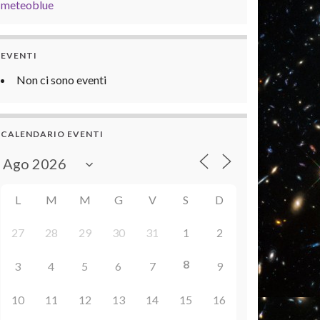
meteoblue
EVENTI
Non ci sono eventi
CALENDARIO EVENTI
L
M
M
G
V
S
D
27
28
29
30
31
1
2
8
3
4
5
6
7
9
10
11
12
13
14
15
16