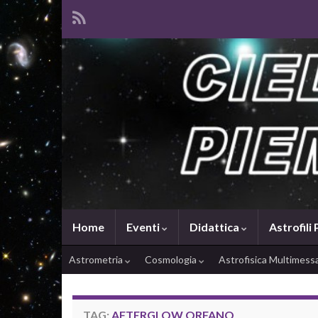
Home
Eventi
Didattica
Astrofili
Astrometria
Cosmologia
Astrofisica Multimes
TAG:
AFTERGLOW ORFANO