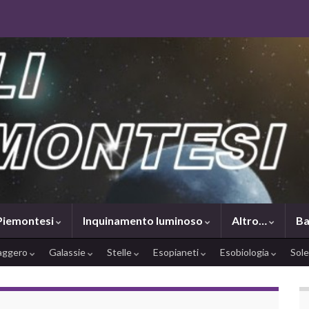
 Piemontesi
Inquinamento luminoso
Altro…
Ba
saggero
Galassie
Stelle
Esopianeti
Esobiologia
Sol