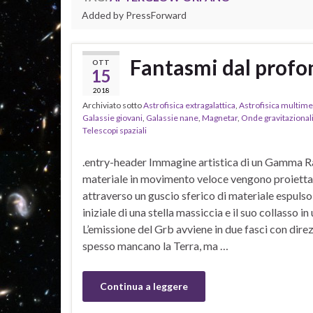
Added by PressForward
Fantasmi dal profo
OTT
15
2018
Archiviato sotto
Astrofisica extragalattica
,
Astrofisica multim
Galassie giovani
,
Galassie nane
,
Magnetar
,
Onde gravitazional
Telescopi spaziali
.entry-header Immagine artistica di un Gamma Ra
materiale in movimento veloce vengono proiettat
attraverso un guscio sferico di materiale espulso
iniziale di una stella massiccia e il suo collasso i
L’emissione del Grb avviene in due fasci con dir
spesso mancano la Terra, ma …
Continua a leggere