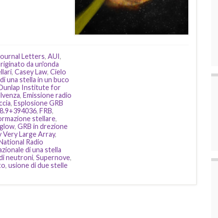
Journal Letters
,
AUI
,
iginato da un'onda
llari
,
Casey Law
,
Cielo
di una stella in un buco
Dunlap Institute for
olvenza
,
Emissione radio
ccia
,
Esplosione GRB
18.9+394036
,
FRB
,
ormazione stellare
,
glow
,
GRB in drezione
y Very Large Array
,
National Radio
azionale di una stella
 di neutroni
,
Supernove
,
to
,
usione di due stelle