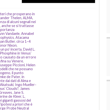
atteri che prosperano in
xander Thelen
,
ALMA
,
nza di alcuni segnali nei
,
anche se si trattasse
importanza
Ann Vandaele
,
Annabel
ophysics
,
Atacama
yan Butler
,
circa 1–4
onor Nixon
,
un po’ incerta
,
David L.
 Phosphine in Venus’
co causato da un errore
sfina su Venere
,
iuseppe Piccioni
,
Helen
modelli che ne possano
drogeno
,
il punto
mke de Pater
,
in
te dai dati di Alma e
 Akatsuki
,
Ingo Mueller-
nus’ Clouds?
,
James
Greaves
,
Jane S.
erine de Kleer
,
L.
i giganti gassosi del
ipotesi a priori che è
arge Probe Neutral