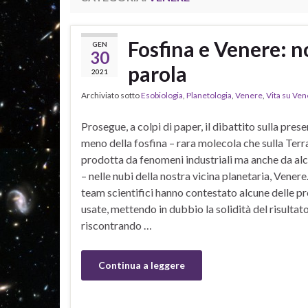
Fosfina e Venere: n
GEN
30
parola
2021
Archiviato sotto
Esobiologia
,
Planetologia
,
Venere
,
Vita su Ve
Prosegue, a colpi di paper, il dibattito sulla pres
meno della fosfina – rara molecola che sulla Terr
prodotta da fenomeni industriali ma anche da alc
– nelle nubi della nostra vicina planetaria, Venere
team scientifici hanno contestato alcune delle p
usate, mettendo in dubbio la solidità del risultat
riscontrando …
Continua a leggere