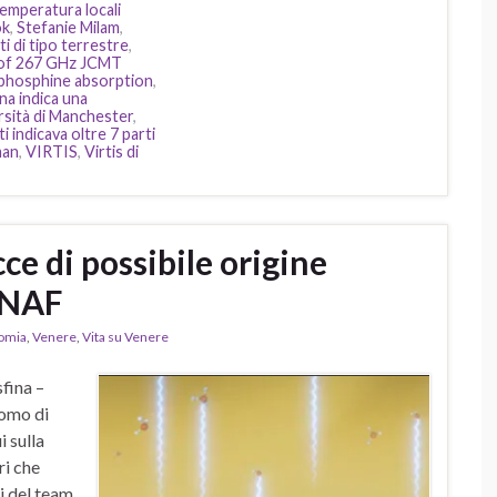
temperatura locali
ok
,
Stefanie Milam
,
ti di tipo terrestre
,
ty of 267 GHz JCMT
 phosphine absorption
,
na indica una
rsità di Manchester
,
i indicava oltre 7 parti
man
,
VIRTIS
,
Virtis di
ce di possibile origine
INAF
omia
,
Venere
,
Vita su Venere
sfina –
tomo di
i sulla
ri che
i del team