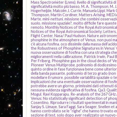
Mass Spectrometer (Lnms)
,
livello di significatività d
significatività molto più basso
,
M. A. Thompson
,
M. J
Hogerheijde
,
Malcolm J. Currie
,
Manuela Lippi
,
Mark 
Thompson
,
Martin Cordiner
,
Matters Arising
,
MEDIA
Marte
,
mini-nettuni
,
missione che combini osservazio
suolo
,
missione spaziale?
,
molto difficile fare quest
remoto
,
Monthly Notices of the Royal Astronomical
Notices of the Royal Astronomical Society: Letters
Flight Center
,
Nasa/ Paul Hudson
,
Nature astronom
phosphine in the atmosphere of Venus
,
non puoi ma
c’è alcuna fosfina
,
oco dissimile dalla massa dell’acido
the Robustness of Phosphine Signatures in Venus’
nuova osservazione di fosfina con una strategia che ut
miglioramenti nella calibrazione
,
Patrick Irwin
,
Paul 
Per Friberg
,
Phosphine gas in the cloud decks of V
Pioneer Venus Multiprobe
,
polinomio di dodicesimo 
quinto ordine in fase funzionava bene come ulterio
della banda passante
,
polinomio di terzo grado (non
modellare il rumore
,
possibile variabilità spaziale o 
implicazioni che una eventuale osservazione di fosfi
potrebbe avere un giorno
,
primissimi dati ottenuti 
nessuna evidenza significativa di fosfina
,
Qa3
,
Quali
Mogul
,
Ravi Kopparapu
,
Re-analysis of the 267 GHz
Venus: No statistically significant detection of pho
Cosentino
,
Riprodurre i risultati sperimentali in ma
Sanjay S. Limaye
,
Sara Faggi
,
Sara Seager
,
Snellen et a
hanno controllato se le “righe” che hanno trovato er
sezione di test
,
solo dopo aver realizzato un nuovo c