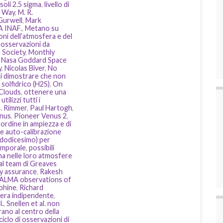
i soli 2.5 sigma
,
livello di
. Way
,
M. R.
Gurwell
,
Mark
 INAF.
,
Metano su
ni dell’atmosfera e del
e osservazioni da
 Society
,
Monthly
,
Nasa Goddard Space
y
,
Nicolas Biver
,
No
i dimostrare che non
 solfidrico (H2S)
,
On
 Clouds
,
ottenere una
ilizzi tutti i
B. Rimmer
,
Paul Hartogh
,
enus
,
Pioneer Venus 2
,
ordine in ampiezza e di
re auto-calibrazione
 dodicesimo) per
temporale
,
possibili
na nelle loro atmosfere
dal team di Greaves
ty assurance
,
Rakesh
 ALMA observations of
sphine
,
Richard
niera indipendente
,
l.
,
Snellen et al. non
ano al centro della
iclo di osservazioni di