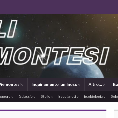
 Piemontesi
Inquinamento luminoso
Altro…
Ba
saggero
Galassie
Stelle
Esopianeti
Esobiologia
Sol