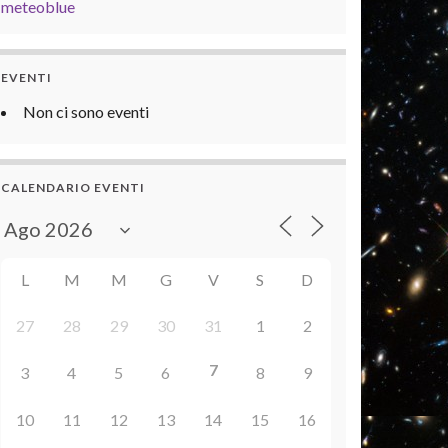
meteoblue
EVENTI
Non ci sono eventi
CALENDARIO EVENTI
L
M
M
G
V
S
D
27
28
29
30
31
1
2
7
3
4
5
6
8
9
10
11
12
13
14
15
16