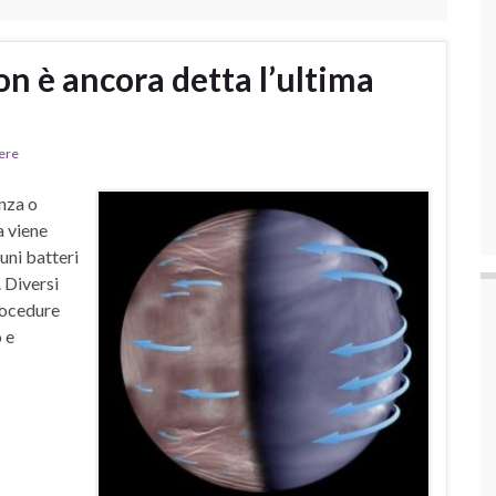
on è ancora detta l’ultima
nere
enza o
a viene
uni batteri
. Diversi
rocedure
o e