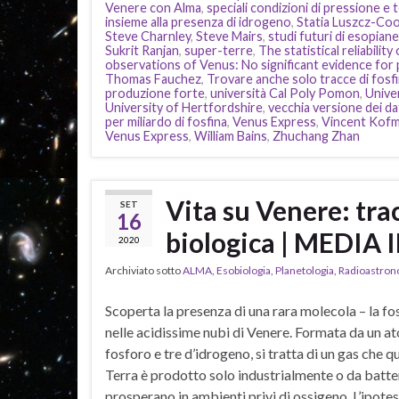
Venere con Alma
,
speciali condizioni di pressione e 
insieme alla presenza di idrogeno
,
Statia Luszcz-Co
Steve Charnley
,
Steve Mairs
,
studi futuri di esopiane
Sukrit Ranjan
,
super-terre
,
The statistical reliabili
observations of Venus: No significant evidence for
Thomas Fauchez
,
Trovare anche solo tracce di fosfi
produzione forte
,
università Cal Poly Pomon
,
Unive
University of Hertfordshire
,
vecchia versione dei dat
per miliardo di fosfina
,
Venus Express
,
Vincent Kof
Venus Express
,
William Bains
,
Zhuchang Zhan
Vita su Venere: trac
SET
16
biologica | MEDIA 
2020
Archiviato sotto
ALMA
,
Esobiologia
,
Planetologia
,
Radioastron
Scoperta la presenza di una rara molecola – la fo
nelle acidissime nubi di Venere. Formata da un a
fosforo e tre d’idrogeno, si tratta di un gas che qu
Terra è prodotto solo industrialmente o da batte
prosperano in ambienti privi di ossigeno. L’ipotes