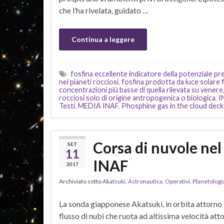
che l’ha rivelata, guidato …
Continua a leggere
fosfina eccellente indicatore della potenziale pre
nei pianeti rocciosi
,
fosfina prodotta da luce solare f
concentrazioni più basse di quella rilevata su venere
rocciosi solo di origine antropogenica o biologica
,
I
Testi
,
MEDIA INAF
,
Phosphine gas in the cloud dec
Corsa di nuvole nel
SET
11
INAF
2017
Archiviato sotto
Akatsuki
,
Astronautica
,
Operativi
,
Planetologi
La sonda giapponese Akatsuki, in orbita attorno 
flusso di nubi che ruota ad altissima velocità atto