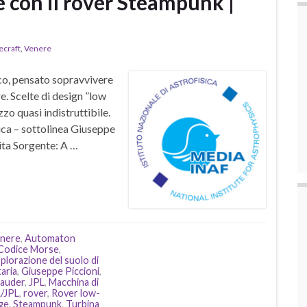
 con il rover Steampunk |
ecraft
,
Venere
o, pensato sopravvivere
re. Scelte di design ”low
o quasi indistruttibile.
ica – sottolinea Giuseppe
ita Sorgente: A …
enere
,
Automaton
Codice Morse
,
plorazione del suolo di
aria
,
Giuseppe Piccioni
,
Sauder
,
JPL
,
Macchina di
/JPL
,
rover
,
Rover low-
ge
,
Steampunk
,
Turbina