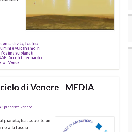
senza di vita
,
fosfina
ulmini e vulcanismo in
,
fosfina su pianeti
NAF-Arcetri
,
Leonardo
ks of Venus
 cielo di Venere | MEDIA
a
,
Spacecraft
,
Venere
al pianeta, ha scoperto un
rno alla fascia