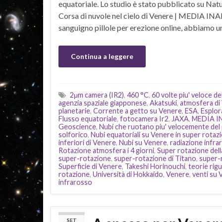
equatoriale. Lo studio è stato pubblicato su Nat
Corsa di nuvole nel cielo di Venere | MEDIA INAF
sanguigno pillole per erezione online, abbiamo u
Continua a leggere
2μm camera (IR2)
,
460 °C
,
60 volte piu' veloce de
agenzia spaziale giapponese
,
Akatsuki
,
atmosfera di
planetarie
,
Corrente a getto su Venere
,
ESA
,
Esplor
Flusso equatoriale
,
fotocamera Ir2
,
JAXA
,
MEDIA I
Geoscience
,
Nubi che ruotano piu' velocemente del
solforico
,
Nubi equatoriali su Venere in super rotaz
inferiori di Venere
,
Nubi su Venere
,
radiazione infra
Rotazione atmosfera i 4 giorni
,
Super rotazione del
super-rotazione
,
super-rotazione di Titano
,
super-
Superficie di Venere
,
Takeshi Horinouchi
,
teorie rig
rotazione
,
Università di Hokkaido
,
Venere
,
venti su 
infrarosso
SET