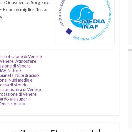
ure Geoscience. Sorgente:
 E con un miglior flusso
na …
lla rotazione di Venere
,
 Venere
,
Atmosfere
azione di Venere
,
NAF
,
Nature
 pianeta
,
Nubi di acido
ione
,
Nubi medie e
rossa di sfondo
,
la atmosfera di Venere
,
rotazione di Venere
,
uardo alla super-
Venere
,
Vicino