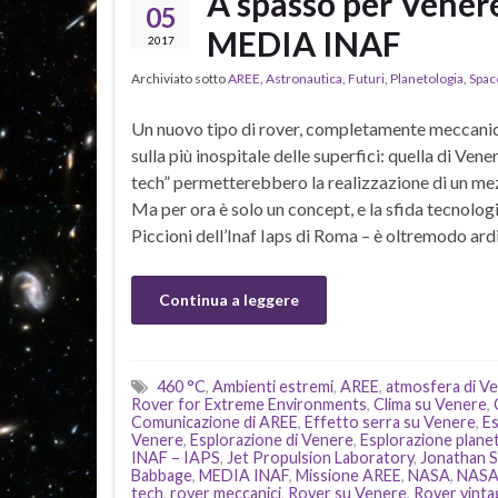
A spasso per Venere
05
MEDIA INAF
2017
Archiviato sotto
AREE
,
Astronautica
,
Futuri
,
Planetologia
,
Spac
Un nuovo tipo di rover, completamente meccanic
sulla più inospitale delle superfici: quella di Vene
tech” permetterebbero la realizzazione di un mezz
Ma per ora è solo un concept, e la sfida tecnolog
Piccioni dell’Inaf Iaps di Roma – è oltremodo ard
Continua a leggere
460 °C
,
Ambienti estremi
,
AREE
,
atmosfera di V
Rover for Extreme Environments
,
Clima su Venere
,
Comunicazione di AREE
,
Effetto serra su Venere
,
Es
Venere
,
Esplorazione di Venere
,
Esplorazione planet
INAF – IAPS
,
Jet Propulsion Laboratory
,
Jonathan 
Babbage
,
MEDIA INAF
,
Missione AREE
,
NASA
,
NASA
tech
,
rover meccanici
,
Rover su Venere
,
Rover vinta