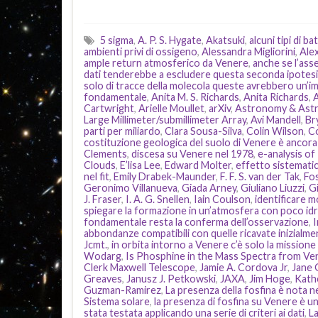
5 sigma
,
A. P. S. Hygate
,
Akatsuki
,
alcuni tipi di b
ambienti privi di ossigeno
,
Alessandra Migliorini
,
Ale
ample return atmosferico da Venere
,
anche se l’asse
dati tenderebbe a escludere questa seconda ipotesi
solo di tracce della molecola queste avrebbero un’
fondamentale
,
Anita M. S. Richards
,
Anita Richards
,
Cartwright
,
Arielle Moullet
,
arXiv
,
Astronomy & Astr
Large Millimeter/submillimeter Array
,
Avi Mandell
,
Br
parti per miliardo
,
Clara Sousa-Silva
,
Colin Wilson
,
C
costituzione geologica del suolo di Venere è ancora 
Clements
,
discesa su Venere nel 1978
,
e-analysis of
Clouds
,
E’lisa Lee
,
Edward Molter
,
effetto sistemati
nel fit
,
Emily Drabek-Maunder
,
F. F. S. van der Tak
,
Fo
Geronimo Villanueva
,
Giada Arney
,
Giuliano Liuzzi
,
G
J. Fraser
,
I. A. G. Snellen
,
Iain Coulson
,
identificare 
spiegare la formazione in un’atmosfera con poco i
fondamentale resta la conferma dell’osservazione
,
I
abbondanze compatibili con quelle ricavate inizialmen
Jcmt.
,
in orbita intorno a Venere c’è solo la missione
Wodarg
,
Is Phosphine in the Mass Spectra from Ve
Clerk Maxwell Telescope
,
Jamie A. Cordova Jr
,
Jane 
Greaves
,
Janusz J. Petkowski
,
JAXA
,
Jim Hoge
,
Kath
Guzman-Ramirez
,
La presenza della fosfina è nota ne
Sistema solare
,
la presenza di fosfina su Venere è un’
stata testata applicando una serie di criteri ai dati
,
L