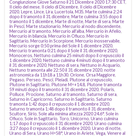
Congiunzione Giove Saturno il 21 Dicembre 2020 17:30 CET
,
Il cielo del mese
,
Il cielo di Dicembre
,
Il cielo di Dicembre
2020
,
Lepre
,
Lince
,
Lira
,
Lucertola
,
M35
,
Marte culmina 2:24
dopo il tramonto il 31 dicembre
,
Marte culmina 3:55 dopo il
tramonto il 1 dicembre
,
Marte di notte
,
Marte di sera
,
Marte
in Pesci
,
Marte stazionario
,
Mercurio al nodo discendente
,
Mercurio al tramonto
,
Mercurio all'alba
,
Mercurio in Afelio
,
Mercurio in bilancia
,
Mercurio in Ofiuco
,
Mercurio in
Sagittario
,
Mercurio in Scorpione
,
Mercurio inosservabile
,
Mercurio sorge 0:50 prima del Sole il 1 dicembre 2020
,
Mercurio tramonta 0:21 dopo il Sole il 31 dicembre 2020
,
Monoceros
,
Nettuno culmina 25 minuti dopo il crepuscolo il
1 dicembre 2020
,
Nettuno culmina 4 minuti dopo il tramonto
il 31 dicembre 2020
,
Nettuno di sera
,
Nettuno in Acquario
,
Nettuno tramonta alle 22:50 il 31 dicembre 2020
,
notte
astronomica da 11h18 a 11h30
,
Orione
,
Orsa Maggiore
,
Pegaso
,
Perseo
,
Pesci
,
Pleiadi
,
Plutone al crepuscolo
,
Plutone in Sagittario
,
Plutone M=+14.8
,
Plutone tramonta
59 minuti dopo il tramonto il 31 dicembre 2020
,
Polaris
,
Polluce
,
Procione
,
Saturno al tramonto
,
Saturno di sera
,
Saturno in Capricorno
,
Saturno in Sagittario
,
Saturno
tramonta 1:42 dopo il crepuscolo il 1 dicembre 2020
,
Saturno tramonta 1:48 dopo il tramonto il 31 dicembre
,
Scultore
,
Sirio
,
Sole alla minima altezza 2020 24.6°
,
Sole in
Ofiuco
,
Sole in Sagittario
,
Toro
,
Unicorno
,
Urano culmina
1:17 dopo il crepuscolo il 31 dicembre 2020
,
Urano culmina
3:27 dopo il crepuscolo il 1 dicembre 2020
,
Urano di notte
,
Urano di Sera
,
Urano H=58°
,
Urano in Ariete
,
Vega
,
Venere al