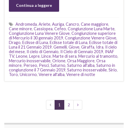
Continua a leggere
Andromeda
,
Ariete
,
Auriga
,
Cancro
,
Cane maggiore
,
Cane minore
,
Cassiopea
,
Cefeo
,
Congiunzione Luna Marte
,
Congiunzione Luna Venere Giove
,
Congiunzione superiore
di Mercurio il 30 gennaio 2019
,
Congiunzione Venere Giove
,
Drago
,
Eclisse di Luna
,
Eclisse totale di Luna
,
Eclisse totale di
Luna il 21 Gennaio 2019
,
Gemelli
,
Giove
,
Giraffa
,
Idra
,
Il cielo
del mese
,
Il cielo di Gennaio
,
Il Cielo di Gennaio 2019
,
INAF
TV
,
Leone
,
Lepre
,
Lince
,
Marte di sera
,
Mercurio al tramonto
,
Mercurio inosservabile
,
Orione
,
Orsa Maggiore
,
Orsa
minore
,
Perseo
,
Pesci
,
Saturno
,
Saturno all'alba
,
Saturno in
congiunzione il 7 Gennaio 2019
,
Saturno inosservabile
,
Sirio
,
Toro
,
Unicorno
,
Venere all'alba
,
Venere di notte
1
2