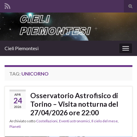
Atti
il
Search for:
mod
di
rice
Cieli Piemontesi
Attiv
la
navig
TAG:
UNICORNO
Osservatorio Astrofisico di
APR
24
Torino – Visita notturna del
2026
27/04/2026 ore 22:00
Archiviato sotto
Costellazioni
,
Eventi astronomici
,
Il cielo del mese
,
Pianeti