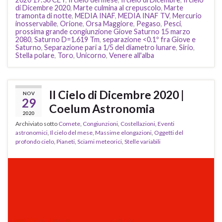
di Dicembre 2020
,
Marte culmina al crepuscolo
,
Marte
tramonta di notte
,
MEDIA INAF
,
MEDIA INAF TV
,
Mercurio
inosservabile
,
Orione
,
Orsa Maggiore
,
Pegaso
,
Pesci
,
prossima grande congiunzione Giove Saturno 15 marzo
2080
,
Saturno D=1.619 Tm
,
separazione <0.1º fra Giove e
Saturno
,
Separazione pari a 1/5 del diametro lunare
,
Sirio
,
Stella polare
,
Toro
,
Unicorno
,
Venere all'alba
Il Cielo di Dicembre 2020 |
NOV
29
Coelum Astronomia
2020
Archiviato sotto
Comete
,
Congiunzioni
,
Costellazioni
,
Eventi
astronomici
,
Il cielo del mese
,
Massime elongazioni
,
Oggetti del
profondo cielo
,
Pianeti
,
Sciami meteorici
,
Stelle variabili