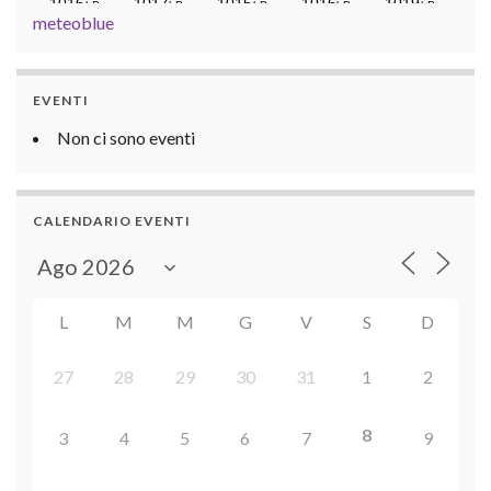
meteoblue
EVENTI
Non ci sono eventi
CALENDARIO EVENTI
L
M
M
G
V
S
D
27
28
29
30
31
1
2
8
3
4
5
6
7
9