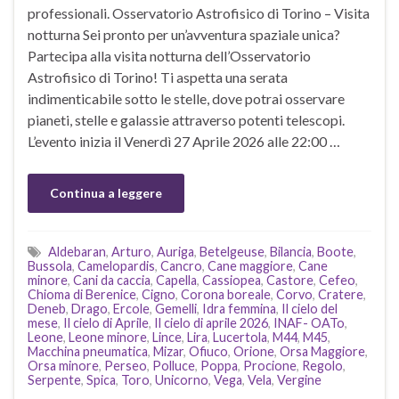
professionali. Osservatorio Astrofisico di Torino – Visita
notturna Sei pronto per un’avventura spaziale unica?
Partecipa alla visita notturna dell’Osservatorio
Astrofisico di Torino! Ti aspetta una serata
indimenticabile sotto le stelle, dove potrai osservare
pianeti, stelle e galassie attraverso potenti telescopi.
L’evento inizia il Venerdì 27 Aprile 2026 alle 22:00 …
Continua a leggere
Aldebaran
,
Arturo
,
Auriga
,
Betelgeuse
,
Bilancia
,
Boote
,
Bussola
,
Camelopardis
,
Cancro
,
Cane maggiore
,
Cane
minore
,
Cani da caccia
,
Capella
,
Cassiopea
,
Castore
,
Cefeo
,
Chioma di Berenice
,
Cigno
,
Corona boreale
,
Corvo
,
Cratere
,
Deneb
,
Drago
,
Ercole
,
Gemelli
,
Idra femmina
,
Il cielo del
mese
,
Il cielo di Aprile
,
Il cielo di aprile 2026
,
INAF- OATo
,
Leone
,
Leone minore
,
Lince
,
Lira
,
Lucertola
,
M44
,
M45
,
Macchina pneumatica
,
Mizar
,
Ofiuco
,
Orione
,
Orsa Maggiore
,
Orsa minore
,
Perseo
,
Polluce
,
Poppa
,
Procione
,
Regolo
,
Serpente
,
Spica
,
Toro
,
Unicorno
,
Vega
,
Vela
,
Vergine