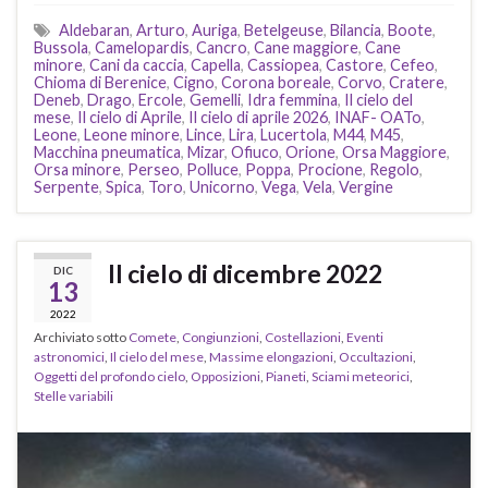
Aldebaran
,
Arturo
,
Auriga
,
Betelgeuse
,
Bilancia
,
Boote
,
Bussola
,
Camelopardis
,
Cancro
,
Cane maggiore
,
Cane
minore
,
Cani da caccia
,
Capella
,
Cassiopea
,
Castore
,
Cefeo
,
Chioma di Berenice
,
Cigno
,
Corona boreale
,
Corvo
,
Cratere
,
Deneb
,
Drago
,
Ercole
,
Gemelli
,
Idra femmina
,
Il cielo del
mese
,
Il cielo di Aprile
,
Il cielo di aprile 2026
,
INAF- OATo
,
Leone
,
Leone minore
,
Lince
,
Lira
,
Lucertola
,
M44
,
M45
,
Macchina pneumatica
,
Mizar
,
Ofiuco
,
Orione
,
Orsa Maggiore
,
Orsa minore
,
Perseo
,
Polluce
,
Poppa
,
Procione
,
Regolo
,
Serpente
,
Spica
,
Toro
,
Unicorno
,
Vega
,
Vela
,
Vergine
Il cielo di dicembre 2022
DIC
13
2022
Archiviato sotto
Comete
,
Congiunzioni
,
Costellazioni
,
Eventi
astronomici
,
Il cielo del mese
,
Massime elongazioni
,
Occultazioni
,
Oggetti del profondo cielo
,
Opposizioni
,
Pianeti
,
Sciami meteorici
,
Stelle variabili