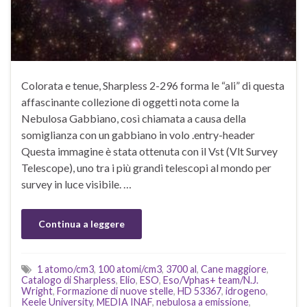
Colorata e tenue, Sharpless 2-296 forma le “ali” di questa
affascinante collezione di oggetti nota come la
Nebulosa Gabbiano, così chiamata a causa della
somiglianza con un gabbiano in volo .entry-header
Questa immagine è stata ottenuta con il Vst (Vlt Survey
Telescope), uno tra i più grandi telescopi al mondo per
survey in luce visibile. …
Continua a leggere
1 atomo/cm3
,
100 atomi/cm3
,
3700 al
,
Cane maggiore
,
Catalogo di Sharpless
,
Elio
,
ESO
,
Eso/Vphas+ team/N.J.
Wright
,
Formazione di nuove stelle
,
HD 53367
,
idrogeno
,
Keele University
,
MEDIA INAF
,
nebulosa a emissione
,