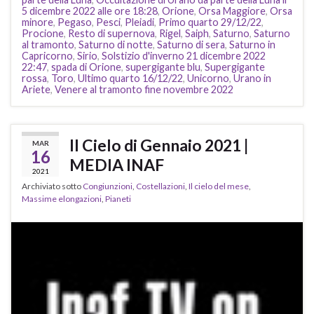
5 dicembre 2022 alle ore 18:28
,
Orione
,
Orsa Maggiore
,
Orsa
minore
,
Pegaso
,
Pesci
,
Pleiadi
,
Primo quarto 29/12/22
,
Procione
,
Resto di supernova
,
Rigel
,
Saiph
,
Saturno
,
Saturno
al tramonto
,
Saturno di notte
,
Saturno di sera
,
Saturno in
Capricorno
,
Sirio
,
Solstizio d'inverno 21 dicembre 2022
22:47
,
spada di Orione
,
supergigante blu
,
Supergigante
rossa
,
Toro
,
Ultimo quarto 16/12/22
,
Unicorno
,
Urano in
Ariete
,
Venere al tramonto fine novembre 2022
Il Cielo di Gennaio 2021 |
MAR
16
MEDIA INAF
2021
Archiviato sotto
Congiunzioni
,
Costellazioni
,
Il cielo del mese
,
Massime elongazioni
,
Pianeti