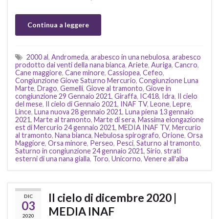
Continua a leggere
2000 al
,
Andromeda
,
arabesco in una nebulosa
,
arabesco
prodotto dai venti della nana bianca
,
Ariete
,
Auriga
,
Cancro
,
Cane maggiore
,
Cane minore
,
Cassiopea
,
Cefeo
,
Congiunzione Giove Saturno Mercurio
,
Congiunzione Luna
Marte
,
Drago
,
Gemelli
,
Giove al tramonto
,
Giove in
congiunzione 29 Gennaio 2021
,
Giraffa
,
IC418
,
Idra
,
Il cielo
del mese
,
Il cielo di Gennaio 2021
,
INAF TV
,
Leone
,
Lepre
,
Lince
,
Luna nuova 28 gennaio 2021
,
Luna piena 13 gennaio
2021
,
Marte al tramonto
,
Marte di sera
,
Massima elongazione
est di Mercurio 24 gennaio 2021
,
MEDIA INAF TV
,
Mercurio
al tramonto
,
Nana bianca
,
Nebulosa spirografo
,
Orione
,
Orsa
Maggiore
,
Orsa minore
,
Perseo
,
Pesci
,
Saturno al tramonto
,
Saturno in congiunzione 24 gennaio 2021
,
Sirio
,
strati
esterni di una nana gialla
,
Toro
,
Unicorno
,
Venere all'alba
Il cielo di dicembre 2020 |
DIC
03
MEDIA INAF
2020