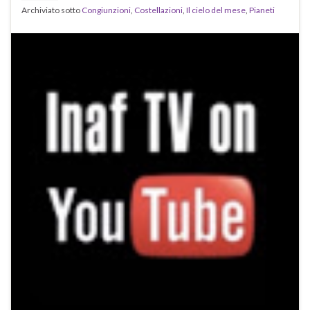
Archiviato sotto
Congiunzioni
,
Costellazioni
,
Il cielo del mese
,
Pianeti