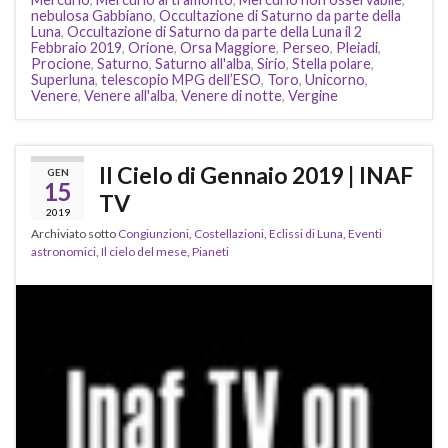
nebulosa Gabbiano
,
Occultazione di Saturno da parte della
Luna
,
Occultazione di Saturno da parte della Luna il 2
Febbraio 2019
,
Orione
,
Orsa Maggiore
,
Perseo
,
Pleiadi
,
Procione
,
Saturno
,
Saturno all'alba
,
Sirio
,
Stella polare
,
Superluna
,
telescopio MPG dell’ESO
,
Toro
,
Unicorno
,
Venere
,
Venere all'alba
,
Venere di notte
,
Vergine
Il Cielo di Gennaio 2019 | INAF
GEN
15
TV
2019
Archiviato sotto
Congiunzioni
,
Costellazioni
,
Eclissi di Luna
,
Eventi
astronomici
,
Il cielo del mese
,
Pianeti