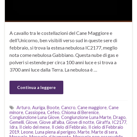
A cavallo tra le costellazioni del Cane Maggiore e
dell’Unicorno, ben visibili verso sud in queste sere di
febbraio, si trova la estesa nebulosa IC2177, meglio
nota come nebulosa Gabbiano. Questa nube di gas e
polveri si estende per circa 100 anni luce e si trova a
3700 anni luce dalla Terra. La nebulosa è …
Continua a leggere
Arturo
,
Auriga
,
Boote
,
Cancro
,
Cane maggiore
,
Cane
minore
,
Cassiopea
,
Cefeo
,
Chioma di Berenice
,
Congiunzione Luna Giove
,
Congiunzione Luna Marte
,
Drago
,
Gemelli
,
Giove
,
Giove all'alba
,
Giove di notte
,
Giraffa
,
IC2177
,
Idra
,
Il cielo del mese
,
Il cielo di Febbraio
,
Il cielo di Febbraio
2019
,
Leone
,
Luna piena al perigeo
,
Marte
,
Marte di sera
,
Mercurio
,
Mercurio al tramonto
,
Mercurio non osservabile
,