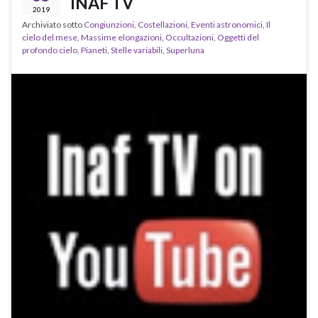
INAF TV
2019
Archiviato sotto
Congiunzioni
,
Costellazioni
,
Eventi astronomici
,
Il
cielo del mese
,
Massime elongazioni
,
Occultazioni
,
Oggetti del
profondo cielo
,
Pianeti
,
Stelle variabili
,
Superluna