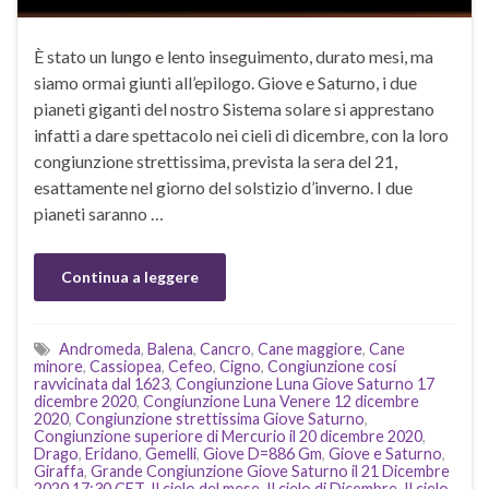
È stato un lungo e lento inseguimento, durato mesi, ma
siamo ormai giunti all’epilogo. Giove e Saturno, i due
pianeti giganti del nostro Sistema solare si apprestano
infatti a dare spettacolo nei cieli di dicembre, con la loro
congiunzione strettissima, prevista la sera del 21,
esattamente nel giorno del solstizio d’inverno. I due
pianeti saranno …
Continua a leggere
Andromeda
,
Balena
,
Cancro
,
Cane maggiore
,
Cane
minore
,
Cassiopea
,
Cefeo
,
Cigno
,
Congiunzione cosí
ravvicinata dal 1623
,
Congiunzione Luna Giove Saturno 17
dicembre 2020
,
Congiunzione Luna Venere 12 dicembre
2020
,
Congiunzione strettissima Giove Saturno
,
Congiunzione superiore di Mercurio il 20 dicembre 2020
,
Drago
,
Eridano
,
Gemelli
,
Giove D=886 Gm
,
Giove e Saturno
,
Giraffa
,
Grande Congiunzione Giove Saturno il 21 Dicembre
2020 17:30 CET
,
Il cielo del mese
,
Il cielo di Dicembre
,
Il cielo