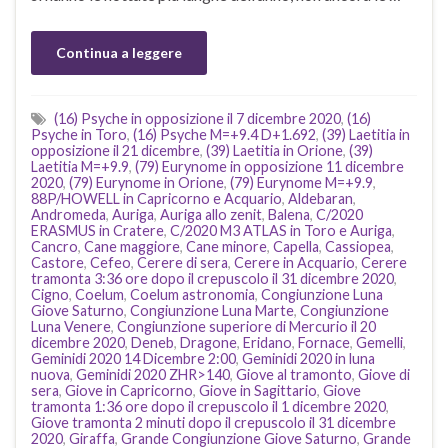
Continua a leggere
(16) Psyche in opposizione il 7 dicembre 2020
,
(16)
Psyche in Toro
,
(16) Psyche M=+9.4 D+1.692
,
(39) Laetitia in
opposizione il 21 dicembre
,
(39) Laetitia in Orione
,
(39)
Laetitia M=+9.9
,
(79) Eurynome in opposizione 11 dicembre
2020
,
(79) Eurynome in Orione
,
(79) Eurynome M=+9.9
,
88P/HOWELL in Capricorno e Acquario
,
Aldebaran
,
Andromeda
,
Auriga
,
Auriga allo zenit
,
Balena
,
C/2020
ERASMUS in Cratere
,
C/2020 M3 ATLAS in Toro e Auriga
,
Cancro
,
Cane maggiore
,
Cane minore
,
Capella
,
Cassiopea
,
Castore
,
Cefeo
,
Cerere di sera
,
Cerere in Acquario
,
Cerere
tramonta 3:36 ore dopo il crepuscolo il 31 dicembre 2020
,
Cigno
,
Coelum
,
Coelum astronomia
,
Congiunzione Luna
Giove Saturno
,
Congiunzione Luna Marte
,
Congiunzione
Luna Venere
,
Congiunzione superiore di Mercurio il 20
dicembre 2020
,
Deneb
,
Dragone
,
Eridano
,
Fornace
,
Gemelli
,
Geminidi 2020 14 Dicembre 2:00
,
Geminidi 2020 in luna
nuova
,
Geminidi 2020 ZHR>140
,
Giove al tramonto
,
Giove di
sera
,
Giove in Capricorno
,
Giove in Sagittario
,
Giove
tramonta 1:36 ore dopo il crepuscolo il 1 dicembre 2020
,
Giove tramonta 2 minuti dopo il crepuscolo il 31 dicembre
2020
,
Giraffa
,
Grande Congiunzione Giove Saturno
,
Grande