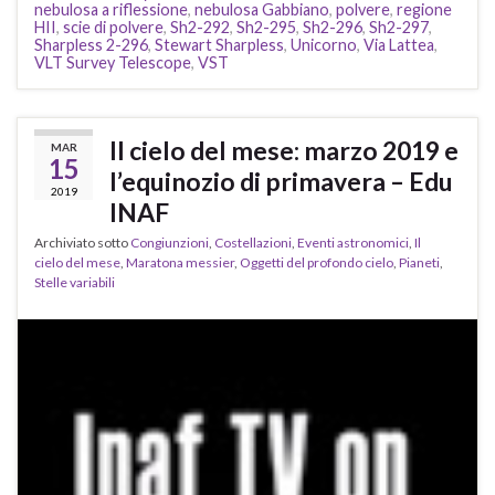
nebulosa a riflessione
,
nebulosa Gabbiano
,
polvere
,
regione
HII
,
scie di polvere
,
Sh2-292
,
Sh2-295
,
Sh2-296
,
Sh2-297
,
Sharpless 2-296
,
Stewart Sharpless
,
Unicorno
,
Via Lattea
,
VLT Survey Telescope
,
VST
Il cielo del mese: marzo 2019 e
MAR
15
l’equinozio di primavera – Edu
2019
INAF
Archiviato sotto
Congiunzioni
,
Costellazioni
,
Eventi astronomici
,
Il
cielo del mese
,
Maratona messier
,
Oggetti del profondo cielo
,
Pianeti
,
Stelle variabili