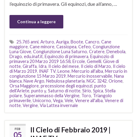
l’equinozio di primavera. Gli equinozi, due all’anno, …
Continua a leggere
25.765 anni
,
Arturo
,
Auriga
,
Boote
,
Cancro
,
Cane
maggiore
,
Cane minore
,
Cassiopea
,
Cefeo
,
Congiunzione
Luna Giove
,
Congiunzione Luna Saturno
,
Cratere
,
Denebola
,
Drago
,
edu.inaf.it
,
Equinozio di primavera
,
Equinozio di
primavera 20 Marzo 2019 16:58
,
Ercole
,
Gemelli
,
Giove di
notte
,
Giraffa
,
Idra
,
Il cielo del mese
,
Il cielo di Marzo
,
Il cielo
di Marzo 2019
,
INAF TV
,
Leone
,
Mercurio all'alba
,
Mercurio in
congiunzione 15 Marzo 2019
,
Mercurio inosservabile
,
Nana
bianca
,
Nave Argo
,
Nebulosa planetaria
,
NGC 3242
,
Orione
,
Orsa Maggiore
,
precessione degli equinozi
,
punto
dell’Ariete
,
punto γ
,
Saturno di notte
,
Sirio
,
Spica
,
Stella
polare
,
Superammasso della Vergine
,
Toro
,
Triangolo
primaverile
,
Unicorno
,
Vega
,
Vele
,
Venere all'alba
,
Venere di
notte
,
Vergine
,
Via Lattea invernale
Il Cielo di Febbraio 2019 |
FEB
05