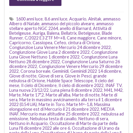
1600 anni luce
,
8.6 anni luce
,
Acquario
,
Alnitak
,
ammasso
Albero di Natale
,
ammasso del piccolo alveare
,
ammasso
stellare aperto NGC 2264
,
anello di Barnard
,
Attività di
Betelgeuse
,
Auriga
,
Balena
,
Bellatrix
,
Betelgeuse
,
Blade
Runner
,
C/2022 E3 ZTF M=+8
,
Cane maggiore
,
Cane minore
,
Capricorno
,
Cassiopea
,
Cefeo
,
cintura di Orione
,
Congiunzioe Luna Venere Mercurio 24 dicembre 2022
,
Congiunzione Giove Luna 2 dicembre 2022
,
Congiunzione
Luna Giove Nettuno 1 dicembre 2022
,
Congiunzione Luna
Nettuno 28 dicembre 2022
,
Congiunzione Luna Saturno 26
dicembre 2022
,
Congiunzione Venere Mercurio 29 dicembre
2022
,
Corona boreale
,
Geminidi
,
Geminidi 2022 14 dicembre
,
Giove di notte
,
Giove di sera
,
Giove in Pesci
,
grande
nebulosa di Orione
,
Hubble Space Telescope
,
Il cielo del
mese
,
Il cielo di Dicembre
,
Il cielo di dicembre 2022
,
INAF TV
,
Luna nuova 23/12/22
,
Luna piena 8 dicembre 2022
,
M41
,
M42
,
Marte
,
Marte 17".2
,
Marte all'alba
,
Marte di notte
,
Marte di
sera
,
Marte in massimo avvicinamento alla terra il 1 dicembre
2022 (0.54 UA)
,
Marte in Toro
,
Marte M=-1.8
,
Massima
elongazione est di Mercurio il 21 dicembre 2022
,
MEDIA
INAF
,
Mercurio max altitudine 25 dicembre 2022
,
nebulosa ad
emissione
,
Nebulosa testa di cavallo
,
Nettuno di sera
,
Nettuno in Acquario
,
Occultazione di Marte da parte della
Luna l'8 dicembre 2022 alle ore 6
,
Occultazione di Urano da
parte della Luna
,
Occultazione di Urano da parte della Luna il