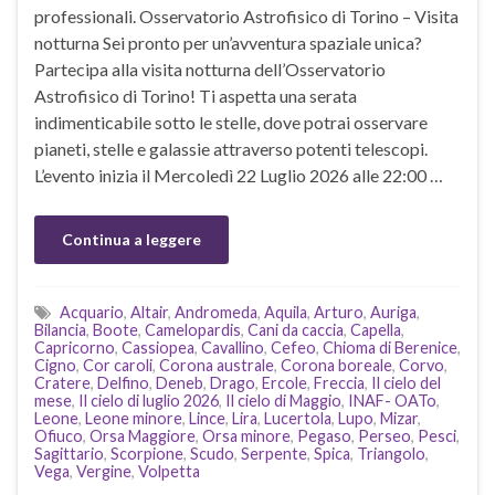
professionali. Osservatorio Astrofisico di Torino – Visita
notturna Sei pronto per un’avventura spaziale unica?
Partecipa alla visita notturna dell’Osservatorio
Astrofisico di Torino! Ti aspetta una serata
indimenticabile sotto le stelle, dove potrai osservare
pianeti, stelle e galassie attraverso potenti telescopi.
L’evento inizia il Mercoledì 22 Luglio 2026 alle 22:00 …
Continua a leggere
Acquario
,
Altair
,
Andromeda
,
Aquila
,
Arturo
,
Auriga
,
Bilancia
,
Boote
,
Camelopardis
,
Cani da caccia
,
Capella
,
Capricorno
,
Cassiopea
,
Cavallino
,
Cefeo
,
Chioma di Berenice
,
Cigno
,
Cor caroli
,
Corona australe
,
Corona boreale
,
Corvo
,
Cratere
,
Delfino
,
Deneb
,
Drago
,
Ercole
,
Freccia
,
Il cielo del
mese
,
Il cielo di luglio 2026
,
Il cielo di Maggio
,
INAF- OATo
,
Leone
,
Leone minore
,
Lince
,
Lira
,
Lucertola
,
Lupo
,
Mizar
,
Ofiuco
,
Orsa Maggiore
,
Orsa minore
,
Pegaso
,
Perseo
,
Pesci
,
Sagittario
,
Scorpione
,
Scudo
,
Serpente
,
Spica
,
Triangolo
,
Vega
,
Vergine
,
Volpetta