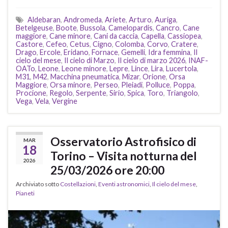
Aldebaran
,
Andromeda
,
Ariete
,
Arturo
,
Auriga
,
Betelgeuse
,
Boote
,
Bussola
,
Camelopardis
,
Cancro
,
Cane
maggiore
,
Cane minore
,
Cani da caccia
,
Capella
,
Cassiopea
,
Castore
,
Cefeo
,
Cetus
,
Cigno
,
Colomba
,
Corvo
,
Cratere
,
Drago
,
Ercole
,
Eridano
,
Fornace
,
Gemelli
,
Idra femmina
,
Il
cielo del mese
,
Il cielo di Marzo
,
Il cielo di marzo 2026
,
INAF-
OATo
,
Leone
,
Leone minore
,
Lepre
,
Lince
,
Lira
,
Lucertola
,
M31
,
M42
,
Macchina pneumatica
,
Mizar
,
Orione
,
Orsa
Maggiore
,
Orsa minore
,
Perseo
,
Pleiadi
,
Polluce
,
Poppa
,
Procione
,
Regolo
,
Serpente
,
Sirio
,
Spica
,
Toro
,
Triangolo
,
Vega
,
Vela
,
Vergine
Osservatorio Astrofisico di
MAR
18
Torino – Visita notturna del
2026
25/03/2026 ore 20:00
Archiviato sotto
Costellazioni
,
Eventi astronomici
,
Il cielo del mese
,
Pianeti