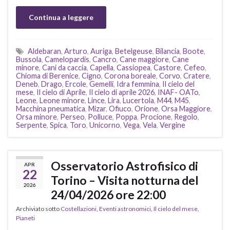
Continua a leggere
Aldebaran
,
Arturo
,
Auriga
,
Betelgeuse
,
Bilancia
,
Boote
,
Bussola
,
Camelopardis
,
Cancro
,
Cane maggiore
,
Cane
minore
,
Cani da caccia
,
Capella
,
Cassiopea
,
Castore
,
Cefeo
,
Chioma di Berenice
,
Cigno
,
Corona boreale
,
Corvo
,
Cratere
,
Deneb
,
Drago
,
Ercole
,
Gemelli
,
Idra femmina
,
Il cielo del
mese
,
Il cielo di Aprile
,
Il cielo di aprile 2026
,
INAF- OATo
,
Leone
,
Leone minore
,
Lince
,
Lira
,
Lucertola
,
M44
,
M45
,
Macchina pneumatica
,
Mizar
,
Ofiuco
,
Orione
,
Orsa Maggiore
,
Orsa minore
,
Perseo
,
Polluce
,
Poppa
,
Procione
,
Regolo
,
Serpente
,
Spica
,
Toro
,
Unicorno
,
Vega
,
Vela
,
Vergine
Osservatorio Astrofisico di
APR
22
Torino – Visita notturna del
2026
24/04/2026 ore 22:00
Archiviato sotto
Costellazioni
,
Eventi astronomici
,
Il cielo del mese
,
Pianeti