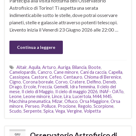
Partecipa alla visita notturna dell’Osservatorio
Astrofisico di Torino! Ti aspetta una serata
indimenticabile sotto le stelle, dove potrai osservare
pianeti, stelle e galassie attraverso potenti telescopi.
L’evento inizia il Venerdì 23 Giugno 2026 alle 22:00 …
Continua a leggere
Altair
,
Aquila
,
Arturo
,
Auriga
,
Bilancia
,
Boote
,
Camelopardis
,
Cancro
,
Cane minore
,
Cani da caccia
,
Capella
,
Cassiopea
,
Castore
,
Cefeo
,
Centauro
,
Chioma di Berenice
,
Cigno
,
Corona boreale
,
Corvo
,
Cratere
,
Delfino
,
Deneb
,
Drago
,
Ercole
,
Freccia
,
Gemelli
,
Idra femmina
,
Il cielo del
mese
,
Il cielo di Maggio
,
Il cielo di maggio 2026
,
INAF- OATo
,
Leone
,
Leone minore
,
Lince
,
Lira
,
Lucertola
,
M44
,
M45
,
Macchina pneumatica
,
Mizar
,
Ofiuco
,
Orsa Maggiore
,
Orsa
minore
,
Perseo
,
Polluce
,
Procione
,
Regolo
,
Scorpione
,
Scudo
,
Serpente
,
Spica
,
Vega
,
Vergine
,
Volpetta
Osservatorio Astrofisico di
GIU