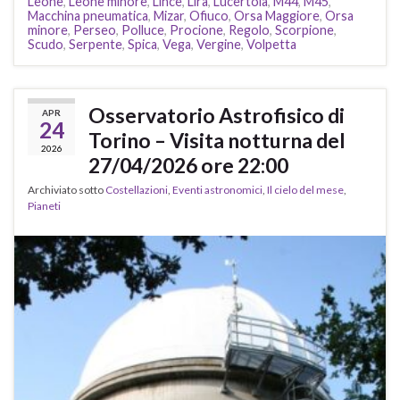
Leone
,
Leone minore
,
Lince
,
Lira
,
Lucertola
,
M44
,
M45
,
Macchina pneumatica
,
Mizar
,
Ofiuco
,
Orsa Maggiore
,
Orsa
minore
,
Perseo
,
Polluce
,
Procione
,
Regolo
,
Scorpione
,
Scudo
,
Serpente
,
Spica
,
Vega
,
Vergine
,
Volpetta
Osservatorio Astrofisico di
APR
24
Torino – Visita notturna del
2026
27/04/2026 ore 22:00
Archiviato sotto
Costellazioni
,
Eventi astronomici
,
Il cielo del mese
,
Pianeti