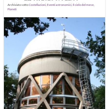
Archiviato sotto
Costellazioni
,
Eventi astronomici
,
Il cielo del mese
,
Pianeti