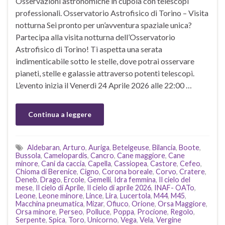
Osservazioni astronomiche in cupola con telescopi
professionali. Osservatorio Astrofisico di Torino – Visita
notturna Sei pronto per un’avventura spaziale unica?
Partecipa alla visita notturna dell’Osservatorio
Astrofisico di Torino! Ti aspetta una serata
indimenticabile sotto le stelle, dove potrai osservare
pianeti, stelle e galassie attraverso potenti telescopi.
L’evento inizia il Venerdì 24 Aprile 2026 alle 22:00 …
Continua a leggere
Aldebaran
,
Arturo
,
Auriga
,
Betelgeuse
,
Bilancia
,
Boote
,
Bussola
,
Camelopardis
,
Cancro
,
Cane maggiore
,
Cane
minore
,
Cani da caccia
,
Capella
,
Cassiopea
,
Castore
,
Cefeo
,
Chioma di Berenice
,
Cigno
,
Corona boreale
,
Corvo
,
Cratere
,
Deneb
,
Drago
,
Ercole
,
Gemelli
,
Idra femmina
,
Il cielo del
mese
,
Il cielo di Aprile
,
Il cielo di aprile 2026
,
INAF- OATo
,
Leone
,
Leone minore
,
Lince
,
Lira
,
Lucertola
,
M44
,
M45
,
Macchina pneumatica
,
Mizar
,
Ofiuco
,
Orione
,
Orsa Maggiore
,
Orsa minore
,
Perseo
,
Polluce
,
Poppa
,
Procione
,
Regolo
,
Serpente
,
Spica
,
Toro
,
Unicorno
,
Vega
,
Vela
,
Vergine