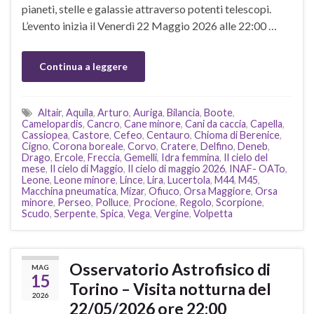
pianeti, stelle e galassie attraverso potenti telescopi.
L’evento inizia il Venerdì 22 Maggio 2026 alle 22:00 …
Continua a leggere
Altair
,
Aquila
,
Arturo
,
Auriga
,
Bilancia
,
Boote
,
Camelopardis
,
Cancro
,
Cane minore
,
Cani da caccia
,
Capella
,
Cassiopea
,
Castore
,
Cefeo
,
Centauro
,
Chioma di Berenice
,
Cigno
,
Corona boreale
,
Corvo
,
Cratere
,
Delfino
,
Deneb
,
Drago
,
Ercole
,
Freccia
,
Gemelli
,
Idra femmina
,
Il cielo del
mese
,
Il cielo di Maggio
,
Il cielo di maggio 2026
,
INAF- OATo
,
Leone
,
Leone minore
,
Lince
,
Lira
,
Lucertola
,
M44
,
M45
,
Macchina pneumatica
,
Mizar
,
Ofiuco
,
Orsa Maggiore
,
Orsa
minore
,
Perseo
,
Polluce
,
Procione
,
Regolo
,
Scorpione
,
Scudo
,
Serpente
,
Spica
,
Vega
,
Vergine
,
Volpetta
Osservatorio Astrofisico di
MAG
15
Torino – Visita notturna del
2026
22/05/2026 ore 22:00