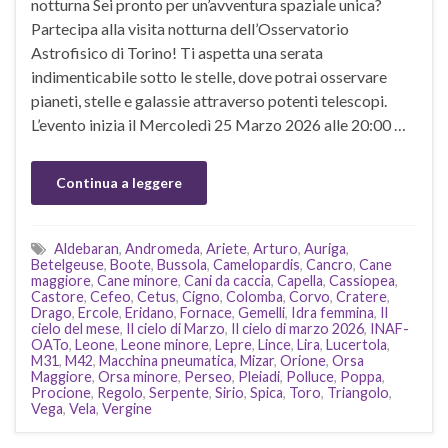
notturna Sei pronto per un’avventura spaziale unica?
Partecipa alla visita notturna dell’Osservatorio
Astrofisico di Torino! Ti aspetta una serata
indimenticabile sotto le stelle, dove potrai osservare
pianeti, stelle e galassie attraverso potenti telescopi.
L’evento inizia il Mercoledì 25 Marzo 2026 alle 20:00 …
Continua a leggere
Aldebaran
,
Andromeda
,
Ariete
,
Arturo
,
Auriga
,
Betelgeuse
,
Boote
,
Bussola
,
Camelopardis
,
Cancro
,
Cane
maggiore
,
Cane minore
,
Cani da caccia
,
Capella
,
Cassiopea
,
Castore
,
Cefeo
,
Cetus
,
Cigno
,
Colomba
,
Corvo
,
Cratere
,
Drago
,
Ercole
,
Eridano
,
Fornace
,
Gemelli
,
Idra femmina
,
Il
cielo del mese
,
Il cielo di Marzo
,
Il cielo di marzo 2026
,
INAF-
OATo
,
Leone
,
Leone minore
,
Lepre
,
Lince
,
Lira
,
Lucertola
,
M31
,
M42
,
Macchina pneumatica
,
Mizar
,
Orione
,
Orsa
Maggiore
,
Orsa minore
,
Perseo
,
Pleiadi
,
Polluce
,
Poppa
,
Procione
,
Regolo
,
Serpente
,
Sirio
,
Spica
,
Toro
,
Triangolo
,
Vega
,
Vela
,
Vergine