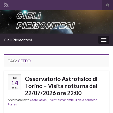
Atti
il
Search for:
mod
di
rice
Cieli Piemontesi
Attiv
la
navig
TAG:
CEFEO
Osservatorio Astrofisico di
LUG
14
Torino – Visita notturna del
2026
22/07/2026 ore 22:00
Archiviato sotto
Costellazioni
,
Eventi astronomici
,
Il cielo del mese
,
Pianeti