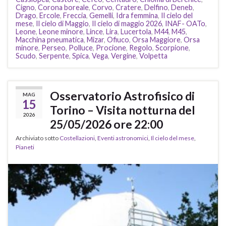
Cigno
,
Corona boreale
,
Corvo
,
Cratere
,
Delfino
,
Deneb
,
Drago
,
Ercole
,
Freccia
,
Gemelli
,
Idra femmina
,
Il cielo del
mese
,
Il cielo di Maggio
,
Il cielo di maggio 2026
,
INAF- OATo
,
Leone
,
Leone minore
,
Lince
,
Lira
,
Lucertola
,
M44
,
M45
,
Macchina pneumatica
,
Mizar
,
Ofiuco
,
Orsa Maggiore
,
Orsa
minore
,
Perseo
,
Polluce
,
Procione
,
Regolo
,
Scorpione
,
Scudo
,
Serpente
,
Spica
,
Vega
,
Vergine
,
Volpetta
Osservatorio Astrofisico di
MAG
15
Torino – Visita notturna del
2026
25/05/2026 ore 22:00
Archiviato sotto
Costellazioni
,
Eventi astronomici
,
Il cielo del mese
,
Pianeti