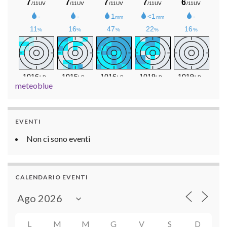
meteoblue
EVENTI
Non ci sono eventi
CALENDARIO EVENTI
L
M
M
G
V
S
D