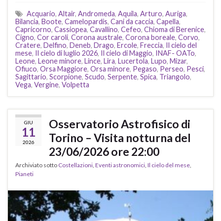
Acquario
,
Altair
,
Andromeda
,
Aquila
,
Arturo
,
Auriga
,
Bilancia
,
Boote
,
Camelopardis
,
Cani da caccia
,
Capella
,
Capricorno
,
Cassiopea
,
Cavallino
,
Cefeo
,
Chioma di Berenice
,
Cigno
,
Cor caroli
,
Corona australe
,
Corona boreale
,
Corvo
,
Cratere
,
Delfino
,
Deneb
,
Drago
,
Ercole
,
Freccia
,
Il cielo del
mese
,
Il cielo di luglio 2026
,
Il cielo di Maggio
,
INAF- OATo
,
Leone
,
Leone minore
,
Lince
,
Lira
,
Lucertola
,
Lupo
,
Mizar
,
Ofiuco
,
Orsa Maggiore
,
Orsa minore
,
Pegaso
,
Perseo
,
Pesci
,
Sagittario
,
Scorpione
,
Scudo
,
Serpente
,
Spica
,
Triangolo
,
Vega
,
Vergine
,
Volpetta
Osservatorio Astrofisico di
GIU
11
Torino – Visita notturna del
2026
23/06/2026 ore 22:00
Archiviato sotto
Costellazioni
,
Eventi astronomici
,
Il cielo del mese
,
Pianeti