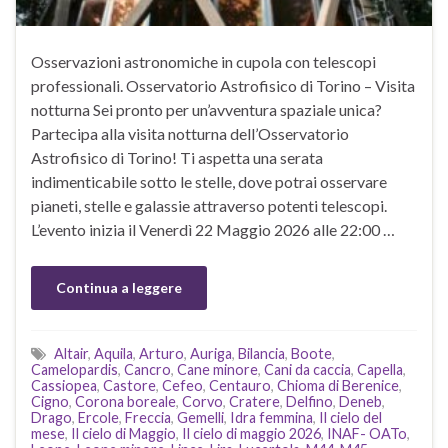
Osservazioni astronomiche in cupola con telescopi
professionali. Osservatorio Astrofisico di Torino – Visita
notturna Sei pronto per un’avventura spaziale unica?
Partecipa alla visita notturna dell’Osservatorio
Astrofisico di Torino! Ti aspetta una serata
indimenticabile sotto le stelle, dove potrai osservare
pianeti, stelle e galassie attraverso potenti telescopi.
L’evento inizia il Venerdì 22 Maggio 2026 alle 22:00 …
Continua a leggere
Altair
,
Aquila
,
Arturo
,
Auriga
,
Bilancia
,
Boote
,
Camelopardis
,
Cancro
,
Cane minore
,
Cani da caccia
,
Capella
,
Cassiopea
,
Castore
,
Cefeo
,
Centauro
,
Chioma di Berenice
,
Cigno
,
Corona boreale
,
Corvo
,
Cratere
,
Delfino
,
Deneb
,
Drago
,
Ercole
,
Freccia
,
Gemelli
,
Idra femmina
,
Il cielo del
mese
,
Il cielo di Maggio
,
Il cielo di maggio 2026
,
INAF- OATo
,