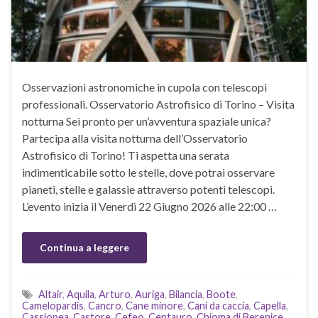
Osservazioni astronomiche in cupola con telescopi
professionali. Osservatorio Astrofisico di Torino – Visita
notturna Sei pronto per un’avventura spaziale unica?
Partecipa alla visita notturna dell’Osservatorio
Astrofisico di Torino! Ti aspetta una serata
indimenticabile sotto le stelle, dove potrai osservare
pianeti, stelle e galassie attraverso potenti telescopi.
L’evento inizia il Venerdì 22 Giugno 2026 alle 22:00 …
Continua a leggere
Altair
,
Aquila
,
Arturo
,
Auriga
,
Bilancia
,
Boote
,
Camelopardis
,
Cancro
,
Cane minore
,
Cani da caccia
,
Capella
,
Cassiopea
,
Castore
,
Cefeo
,
Centauro
,
Chioma di Berenice
,