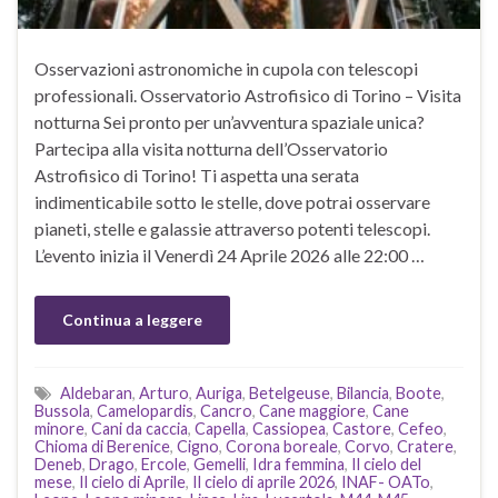
Osservazioni astronomiche in cupola con telescopi
professionali. Osservatorio Astrofisico di Torino – Visita
notturna Sei pronto per un’avventura spaziale unica?
Partecipa alla visita notturna dell’Osservatorio
Astrofisico di Torino! Ti aspetta una serata
indimenticabile sotto le stelle, dove potrai osservare
pianeti, stelle e galassie attraverso potenti telescopi.
L’evento inizia il Venerdì 24 Aprile 2026 alle 22:00 …
Continua a leggere
Aldebaran
,
Arturo
,
Auriga
,
Betelgeuse
,
Bilancia
,
Boote
,
Bussola
,
Camelopardis
,
Cancro
,
Cane maggiore
,
Cane
minore
,
Cani da caccia
,
Capella
,
Cassiopea
,
Castore
,
Cefeo
,
Chioma di Berenice
,
Cigno
,
Corona boreale
,
Corvo
,
Cratere
,
Deneb
,
Drago
,
Ercole
,
Gemelli
,
Idra femmina
,
Il cielo del
mese
,
Il cielo di Aprile
,
Il cielo di aprile 2026
,
INAF- OATo
,