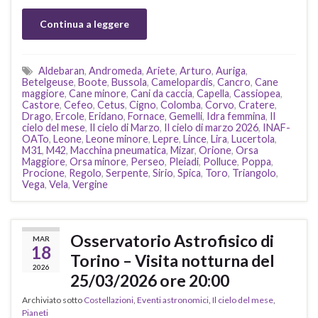
Continua a leggere
Aldebaran
,
Andromeda
,
Ariete
,
Arturo
,
Auriga
,
Betelgeuse
,
Boote
,
Bussola
,
Camelopardis
,
Cancro
,
Cane
maggiore
,
Cane minore
,
Cani da caccia
,
Capella
,
Cassiopea
,
Castore
,
Cefeo
,
Cetus
,
Cigno
,
Colomba
,
Corvo
,
Cratere
,
Drago
,
Ercole
,
Eridano
,
Fornace
,
Gemelli
,
Idra femmina
,
Il
cielo del mese
,
Il cielo di Marzo
,
Il cielo di marzo 2026
,
INAF-
OATo
,
Leone
,
Leone minore
,
Lepre
,
Lince
,
Lira
,
Lucertola
,
M31
,
M42
,
Macchina pneumatica
,
Mizar
,
Orione
,
Orsa
Maggiore
,
Orsa minore
,
Perseo
,
Pleiadi
,
Polluce
,
Poppa
,
Procione
,
Regolo
,
Serpente
,
Sirio
,
Spica
,
Toro
,
Triangolo
,
Vega
,
Vela
,
Vergine
Osservatorio Astrofisico di
MAR
18
Torino – Visita notturna del
2026
25/03/2026 ore 20:00
Archiviato sotto
Costellazioni
,
Eventi astronomici
,
Il cielo del mese
,
Pianeti