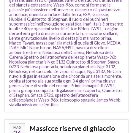
galassie
,
ammasso di galassie
,
Anello del sud
,
ASI
,
atmosfera
del pianeta extrasolare Wasp-96b
,
come si formano le
galassie più massicce dell’universo
,
diametro di quasi mezzo
anno luce
,
duemila anni luce dalla Terra
,
ESA
,
Galassie
,
Hubble
,
il Quintetto di Stephan
,
il ruolo dei buchi neri
supermassicci nell’evoluzione galattica
,
Inaf
,
Italia è presente
in oltre 40 programmi scientifici
,
Joe Biden
,
JWST
,
l’origine
dei potenti getti di materia durante la formazione stellare
,
Lente gravitazionale
,
livello di dettaglio mai visto prima
,
Marco Tavani
,
massa pari alla metà di quella di Giove
,
MEDIA
INAF
,
Miri
,
Nane brune
,
NASA/HST
,
nascita di stelle in
ambienti estremi
,
Nebulosa della Carena
,
Nebulosa della
Carena Spettro dell’atmosfera dell’esopianeta Wasp-96b
Nebulosa planetaria Ngc 3132 Quintetto di Stephan Smacs
0723
,
Nebulosa planetaria
,
nebulosa planetaria Ngc 3132
,
Nebulose
,
nel suo cielo c’è vapor d’acqua
,
Ngc 3132
,
NirCam
,
nuvola di gas in espansione che circonda una stella morente
,
orbita attorno alla sua stella ogni 3.4 giorni
,
prima elusiva
generazione di stelle del cosmo
,
Prime immagini di JWST
,
primo gruppo compatto di galassie mai scoperto
,
Quintetto
di Stephan
,
Smacs 0723
,
spettro dell’atmosfera
dell’esopianeta Wasp-96b
,
telescopio spaziale James Webb
,
via alla missione scientifica
Massicce riserve di ghiaccio
MAG