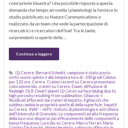
colorazione bluastra? Una possibile risposta a questa
domanda che tempo arrovella i planetologi la fornisce lo
studio pubblicato su Nature Communications e
realizzato da un team che vede la partecipazione di
ricercatrici e ricercatori dell’Inaf Tra le tante,
sorprendenti scoperte della …
Continua a leggere
(1) Cerere
,
Bernard Schmitt
,
campione è stato posto
sotto vuoto spinto e alla tempera tura di -100 gradi Celsius
per 133 ore
,
Cerere
,
Crateri recenti su Cerere presentano
colorazione blu
,
crateri su Cerere
,
Dawn
,
diffusione di
Rayleigh
,
DLR
,
Dwarf planet (1) Ceres surface bluing due to
high porosity resulting from sublimation
,
Ghiaccio +
filosilicati affioranti dai crateri di impatto
,
il ghiaccio che
sublima cambia le proprietà spettrali della superficie
,
Impatti
su Cerere
,
INAF – IAPS
,
Istituto di planetologia e astrofisica
dell’Università di Grenoble
,
Le componenti ad alta frequenza
della luce ono disperse più efficacemente delle componenti a
bassa frequenza
,
Luce blu su Cerere
,
Marco Ferrari
,
Maria
Cristina De Sanctis
,
Materiale misto a ghiaccio affiorato in