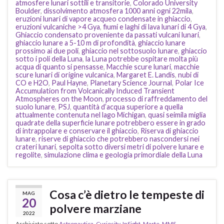
atmosfere lunari sottili e transitorie
,
Colorado University
Boulder
,
dissolvimento atmosfera 1000 anni ogni 22mila
,
eruzioni lunari di vapore acqueo condensate in ghiaccio
,
eruzioni vulcaniche >4 Gya
,
fiumi e laghi di lava lunari di 4 Gya
,
Ghiaccio condensato proveniente da passati vulcani lunari
,
ghiaccio lunare a 5-10 m di profondità
,
ghiaccio lunare
prossimo ai due poli
,
ghiaccio nel sottosuolo lunare
,
ghiaccio
sotto i poli della Luna
,
la Luna potrebbe ospitare molta più
acqua di quanto si pensasse
,
Macchie scure lunari
,
macchie
scure lunari di origine vulcanica
,
Margaret E. Landis
,
nubi di
CO e H2O
,
Paul Hayne
,
Planetary Science Journal
,
Polar Ice
Accumulation from Volcanically Induced Transient
Atmospheres on the Moon
,
processo di raffreddamento del
suolo lunare
,
PSJ
,
quantità d’acqua superiore a quella
attualmente contenuta nel lago Michigan
,
quasi seimila miglia
quadrate della superficie lunare potrebbero essere in grado
di intrappolare e conservare il ghiaccio
,
Riserva di ghiaccio
lunare
,
riserve di ghiaccio che potrebbero nascondersi nei
crateri lunari
,
sepolta sotto diversi metri di polvere lunare e
regolite
,
simulazione clima e geologia primordiale della Luna
Cosa c’è dietro le tempeste di
MAG
20
polvere marziane
2022
Archiviato sotto
Astronautica
,
Curiosity
,
InSight
,
Marte
,
MMS
,