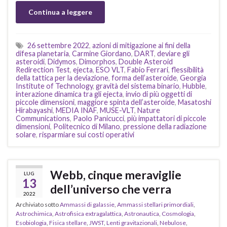
Continua a leggere
26 settembre 2022
,
azioni di mitigazione ai fini della
difesa planetaria
,
Carmine Giordano
,
DART
,
deviare gli
asteroidi
,
Didymos
,
Dimorphos
,
Double Asteroid
Redirection Test
,
ejecta
,
ESO VLT
,
Fabio Ferrari
,
flessibilità
della tattica per la deviazione
,
forma dell’asteroide
,
Georgia
Institute of Technology
,
gravità del sistema binario
,
Hubble
,
interazione dinamica tra gli ejecta
,
invio di più oggetti di
piccole dimensioni
,
maggiore spinta dell’asteroide
,
Masatoshi
Hirabayashi
,
MEDIA INAF
,
MUSE-VLT
,
Nature
Communications
,
Paolo Panicucci
,
più impattatori di piccole
dimensioni
,
Politecnico di Milano
,
pressione della radiazione
solare
,
risparmiare sui costi operativi
Webb, cinque meraviglie
LUG
13
dell’universo che verra
2022
Archiviato sotto
Ammassi di galassie
,
Ammassi stellari primordiali
,
Astrochimica
,
Astrofisica extragalattica
,
Astronautica
,
Cosmologia
,
Esobiologia
,
Fisica stellare
,
JWST
,
Lenti gravitazionali
,
Nebulose
,