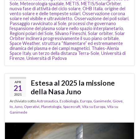
Sole
,
Meteorologia spaziale
,
METIS
,
METIS/SolarOrbiter
,
nuova fase di attività del ciclo solare
,
OHB Italia
,
origine del
vento solare e delle tempeste solari
,
Osservazione corona
solare nel visibile e ultravioletto
,
Osservazione dei poli solari
,
Passaggio ravvicinato al Sole
,
processi che governano
l’espansione del plasma solare nello spazio interplanetario
,
Regioni polari del Sole
,
Silvano Fineschi
,
Solar orbiter
,
Solar
Orbiter inclinerà progressivamente il suo piano orbitale
,
Space Weather
,
struttura “filamentare” ed estremamente
dinamica del plasma e dei campi magnetici
,
Thales-Alenia
Space Italy
,
un terzo della distanza Terra-Sole
,
Università di
Firenze
,
Università di Padova
Estesa al 2025 la missione
APR
21
della Nasa Juno
2021
Archiviato sotto
Astronautica
,
Esobiologia
,
Europa
,
Ganimede
,
Giove
,
Io
,
Juno
,
Operativi
,
Planetologia
,
Spacecraft
,
Vita su Europa
,
Vita su
Ganimede