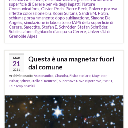
superficie di Cerere per via degli impatti
,
Nature
Communications
,
Olivier Poch
,
Pierre Beck
,
Polvere porosa
riflette colorazione blu
,
Robin Sultana
,
Sandra M. Potin
,
schiuma porsa rimanente dopo sublimazione
,
Simone De
Angelis
,
simulazione in laboratorio IAPS della superficie di
Cerere
,
Smectite
,
Stefan E. Schröder
,
Stefan Schröder
,
Sublimazione di ghiaccio d'acqua su Cerere
,
Università di
Grenoble Alpes
Questa è una magnetar fuori
MAR
21
dal comune
2021
Archiviato sotto
Astronautica
,
Chandra
,
Fisica stellare
,
Magnetar
,
Pulsar
,
Spitzer
,
Stelle di neutroni
,
Supernove Nove e Ipernove
,
SWIFT
,
Telescopi spaziali