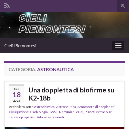
Atti
il
Search for:
mod
di
rice
Cieli Piemontesi
Attiv
la
navig
CATEGORIA:
ASTRONAUTICA
Una doppietta di biofirme su
APR
18
K2-18b
2025
Archiviato sotto
Astrochimica
,
Astronautica
,
Atmosfere di esopianeti
,
Divulgazione
,
Esobiologia
,
JWST
,
Nettuniani caldi
,
Pianeti extrasolari
,
Telescopi spaziali
,
Vita su esopianeti