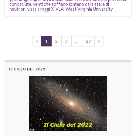
conosciute
,
venti che soffiano lontano dalla stella di
neutron
,
vista a raggi X
,
VLA
,
West Virginia University
1
2
3
…
37
IL CIELO DEL 2022