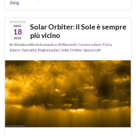
Jiang
Solar Orbiter: il Sole è sempre
MAG
18
più vicino
2022
Archiviato sotto
Astronautica
,
Brillamenti
,
Corona solare
,
Fisica
Solare
,
Operativi
,
Regioni polari
,
Solar Orbiter
,
Spacecraft