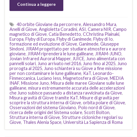
Continua a leggere
40 orbite Gioviane da percorrere
,
Alessandro Mura
,
Anelli di Giove
,
Angioletta Coradini
,
ASI
,
Camera NIR
,
Campo
magnetico di Giove
,
Catia Benedetto
,
CChristina Plainaki
,
Europa
,
Flyby di Europa
,
Flyby di Ganimede
,
Flyby di Io
,
formazione ed evoluzione di Giove
,
Ganimede
,
Giuseppe
Sindoni
,
JIRAM progettato per studiare atmosfera e aurore
gioviane
,
JIRAM riprenderà le lune galileane
,
JIRAM-JUNO
,
Jovian Infrared Auroral Mapper
,
JUICE
,
Juno alimentata con
pannelli solari
,
Juno arrivato nel 2016
,
Juno fino al 2025
,
Juno
prorogta al 2025
,
Juno schianterà su Giove a fine missione
per non contaminare le lune galileane
,
KaT
,
Leonardo-
Finmeccanica
,
Luciano Iess
,
Magnetosfera di Giove
,
MEDIA
INAF
,
Missione Juno
,
Misura delle maree Gioviane sulle lune
galileane
,
misura estremamente accurata delle accelerazioni
che Juno subisce passando a distanza ravvicinata da Giove
,
Misura gravità di Giove tramite KaT
,
Misure di gravità per
scoprire la struttura interna di Giove
,
orbita polare di Giove
,
Osservazioni del sistema Gioviano
,
Polo nord di Giove
,
ricerca delle origini del Sistema solare
,
Scott Bolton
,
Struttura interna di Giove
,
Strutture cicloniche regolari su
Giove
,
Thales Alenia Space
,
Università La Sapienza di Roma