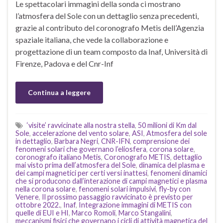
Le spettacolari immagini della sonda ci mostrano
l’atmosfera del Sole con un dettaglio senza precedenti,
grazie al contributo del coronografo Metis dell’Agenzia
spaziale italiana, che vede la collaborazione e
progettazione di un team composto da Inaf, Università di
Firenze, Padova e del Cnr-Inf
Continua a leggere
‘visite’ ravvicinate alla nostra stella
,
50 milioni di Km dal
Sole
,
accelerazione del vento solare
,
ASI
,
Atmosfera del sole
in dettaglio
,
Barbara Negri
,
CNR-IFN
,
comprensione dei
fenomeni solari che governano l’eliosfera
,
corona solare
,
coronografo italiano Metis
,
Coronografo METIS
,
dettaglio
mai visto prima dell’atmosfera del Sole
,
dinamica del plasma e
dei campi magnetici per certi versi inattesi
,
fenomeni dinamici
che si producono dall’interazione di campi magnetici e plasma
nella corona solare
,
fenomeni solari impulsivi
,
fly-by con
Venere
,
Il prossimo passaggio ravvicinato è previsto per
ottobre 2022.
,
Inaf
,
Integrazione immagini di METIS con
quelle di EUI e HI
,
Marco Romoli
,
Marco Stangalini
,
meccanismi fisici che governano i cicli di attività magnetica del