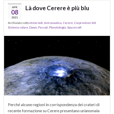
Là dove Cerere è più blu
APR
08
2021
Archiviato sotto
Asteroidi
,
Astronautica
,
Cerere
,
Corpi minori del
Sistema solare
,
Dawn
,
Passati
,
Planetologia
,
Spacecraft
Perché alcune regioni in corrispondenza dei crateri di
recente formazione su Cerere presentano un’anomala