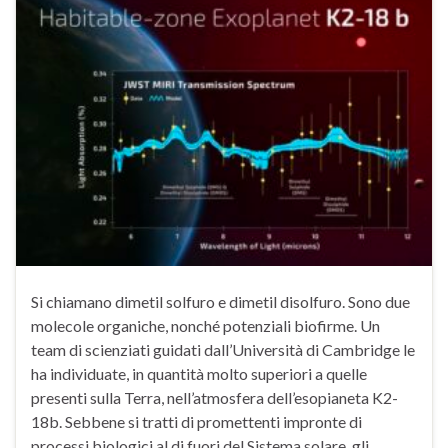
Si chiamano dimetil solfuro e dimetil disolfuro. Sono due
molecole organiche, nonché potenziali biofirme. Un
team di scienziati guidati dall’Università di Cambridge le
ha individuate, in quantità molto superiori a quelle
presenti sulla Terra, nell’atmosfera dell’esopianeta K2-
18b. Sebbene si tratti di promettenti impronte di
processi biologici al di fuori del Sistema solare, gli