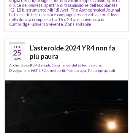
soglia dei cinque sigma per una validità apprezzabile
,
spettri
di luce del pianeta
,
spettro di trasmissione dell’esopianeta
K2-18 b
,
strumento Miri di Jwst
,
The Astrophysical Journal
Letters
,
tioteri
,
ulteriore campagna osservativa con il Jwst
della durata compresa tra 16 e 24 ore
,
università di
Cambridge
,
universo vivente
,
Zona abitabile
L’asteroide 2024 YR4 non fa
FEB
25
più paura
2025
Archiviato sotto
Asteroidi
,
Corpi minori del Sistema solare
,
Divulgazione
,
HST
,
NEO e meteoriti
,
Planetologia
,
Telescopi spaziali