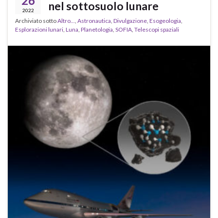
26
nel sottosuolo lunare
2022
Archiviato sotto
Altro...
,
Astronautica
,
Divulgazione
,
Esogeologia
,
Esplorazioni lunari
,
Luna
,
Planetologia
,
SOFIA
,
Telescopi spaziali