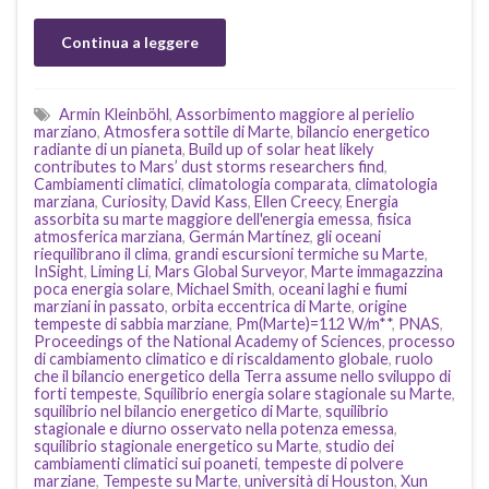
Continua a leggere
Armin Kleinböhl
,
Assorbimento maggiore al perielio
marziano
,
Atmosfera sottile di Marte
,
bilancio energetico
radiante di un pianeta
,
Build up of solar heat likely
contributes to Mars’ dust storms researchers find
,
Cambiamenti climatici
,
climatologia comparata
,
climatologia
marziana
,
Curiosity
,
David Kass
,
Ellen Creecy
,
Energia
assorbita su marte maggiore dell'energia emessa
,
fisica
atmosferica marziana
,
Germán Martínez
,
gli oceani
riequilibrano il clima
,
grandi escursioni termiche su Marte
,
InSight
,
Liming Li
,
Mars Global Surveyor
,
Marte immagazzina
poca energia solare
,
Michael Smith
,
oceani laghi e fiumi
marziani in passato
,
orbita eccentrica di Marte
,
origine
tempeste di sabbia marziane
,
Pm(Marte)=112 W/m**
,
PNAS
,
Proceedings of the National Academy of Sciences
,
processo
di cambiamento climatico e di riscaldamento globale
,
ruolo
che il bilancio energetico della Terra assume nello sviluppo di
forti tempeste
,
Squilibrio energia solare stagionale su Marte
,
squilibrio nel bilancio energetico di Marte
,
squilibrio
stagionale e diurno osservato nella potenza emessa
,
squilibrio stagionale energetico su Marte
,
studio dei
cambiamenti climatici sui poaneti
,
tempeste di polvere
marziane
,
Tempeste su Marte
,
università di Houston
,
Xun