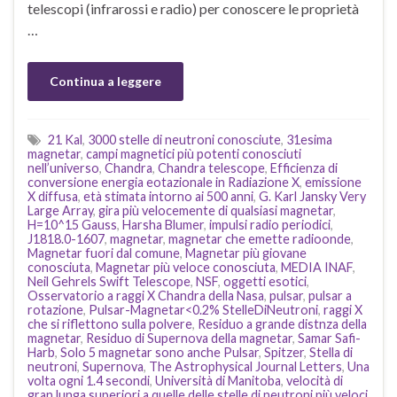
telescopi (infrarossi e radio) per conoscere le proprietà
…
Continua a leggere
21 Kal
,
3000 stelle di neutroni conosciute
,
31esima
magnetar
,
campi magnetici più potenti conosciuti
nell’universo
,
Chandra
,
Chandra telescope
,
Efficienza di
conversione energia eotazionale in Radiazione X
,
emissione
X diffusa
,
età stimata intorno ai 500 anni
,
G. Karl Jansky Very
Large Array
,
gira più velocemente di qualsiasi magnetar
,
H=10^15 Gauss
,
Harsha Blumer
,
impulsi radio periodici
,
J1818.0-1607
,
magnetar
,
magnetar che emette radioonde
,
Magnetar fuori dal comune
,
Magnetar più giovane
conosciuta
,
Magnetar più veloce conosciuta
,
MEDIA INAF
,
Neil Gehrels Swift Telescope
,
NSF
,
oggetti esotici
,
Osservatorio a raggi X Chandra della Nasa
,
pulsar
,
pulsar a
rotazione
,
Pulsar-Magnetar<0.2% StelleDiNeutroni
,
raggi X
che si riflettono sulla polvere
,
Residuo a grande distnza della
magnetar
,
Residuo di Supernova della magnetar
,
Samar Safi-
Harb
,
Solo 5 magnetar sono anche Pulsar
,
Spitzer
,
Stella di
neutroni
,
Supernova
,
The Astrophysical Journal Letters
,
Una
volta ogni 1.4 secondi
,
Università di Manitoba
,
velocità di
gran lunga superiori a quelle delle stelle di neutroni più veloci