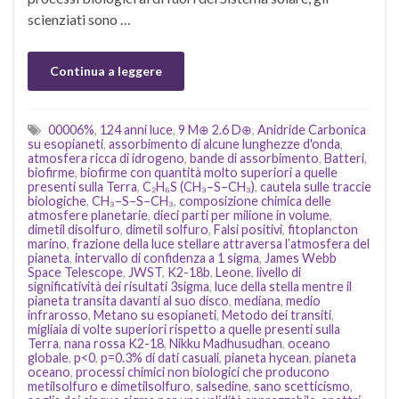
scienziati sono …
Continua a leggere
00006%
,
124 anni luce
,
9 M⊕ 2.6 D⊕
,
Anidride Carbonica
su esopianeti
,
assorbimento di alcune lunghezze d'onda
,
atmosfera ricca di idrogeno
,
bande di assorbimento
,
Batteri
,
biofirme
,
biofirme con quantità molto superiori a quelle
presenti sulla Terra
,
C₂H₆S (CH₃–S–CH₃)
,
cautela sulle traccie
biologiche
,
CH₃–S–S–CH₃
,
composizione chimica delle
atmosfere planetarie
,
dieci parti per milione in volume
,
dimetil disolfuro
,
dimetil solfuro
,
Falsi positivi
,
fitoplancton
marino
,
frazione della luce stellare attraversa l’atmosfera del
pianeta
,
intervallo di confidenza a 1 sigma
,
James Webb
Space Telescope
,
JWST
,
K2-18b
,
Leone
,
livello di
significatività dei risultati 3sigma
,
luce della stella mentre il
pianeta transita davanti al suo disco
,
mediana
,
medio
infrarosso
,
Metano su esopianeti
,
Metodo dei transiti
,
migliaia di volte superiori rispetto a quelle presenti sulla
Terra
,
nana rossa K2-18
,
Nikku Madhusudhan
,
oceano
globale
,
p<0
,
p=0.3% di dati casuali
,
pianeta hycean
,
pianeta
oceano
,
processi chimici non biologici che producono
metilsolfuro e dimetilsolfuro
,
salsedine
,
sano scetticismo
,