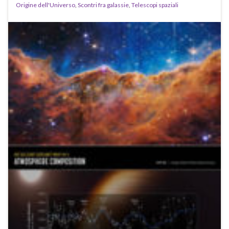
Origine dell'Universo
,
Scontri fra galassie
,
Telescopi spaziali