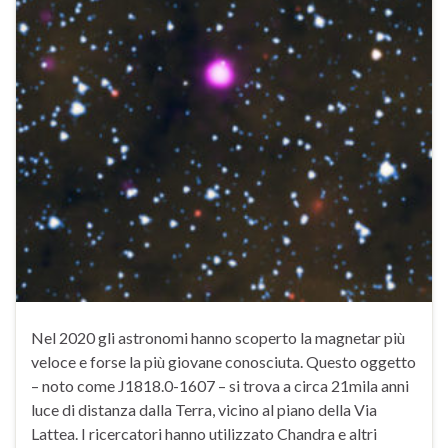
Nel 2020 gli astronomi hanno scoperto la magnetar più
veloce e forse la più giovane conosciuta. Questo oggetto
– noto come J1818.0-1607 – si trova a circa 21mila anni
luce di distanza dalla Terra, vicino al piano della Via
Lattea. I ricercatori hanno utilizzato Chandra e altri