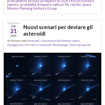
praticamente escluso un impatto di 2024 YR4 con il nostro
pianeta.
,
probabilità di impatto salita al 3%
,
risk list
,
Space
Mission Planning Advisory Group
Nuovi scenari per deviare gli
FEB
21
asteroidi
2025
Archiviato sotto
Asteroidi
,
Corpi minori del Sistema solare
,
Divulgazione
,
HST
,
NEO e meteoriti
,
Planetologia
,
Telescopi spaziali