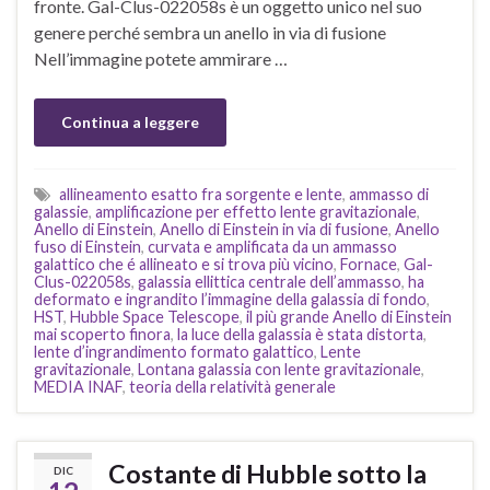
fronte. Gal-Clus-022058s è un oggetto unico nel suo
genere perché sembra un anello in via di fusione
Nell’immagine potete ammirare …
Continua a leggere
allineamento esatto fra sorgente e lente
,
ammasso di
galassie
,
amplificazione per effetto lente gravitazionale
,
Anello di Einstein
,
Anello di Einstein in via di fusione
,
Anello
fuso di Einstein
,
curvata e amplificata da un ammasso
galattico che é allineato e si trova più vicino
,
Fornace
,
Gal-
Clus-022058s
,
galassia ellittica centrale dell’ammasso
,
ha
deformato e ingrandito l’immagine della galassia di fondo
,
HST
,
Hubble Space Telescope
,
il più grande Anello di Einstein
mai scoperto finora
,
la luce della galassia è stata distorta
,
lente d’ingrandimento formato galattico
,
Lente
gravitazionale
,
Lontana galassia con lente gravitazionale
,
MEDIA INAF
,
teoria della relatività generale
Costante di Hubble sotto la
DIC