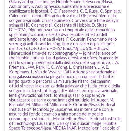
Galaxy and quasar image: Hubble Space Telescope/Nasa
,
Astronomy & Astrophysics
,
aumentare la precisione e
stabilizzare le ipotesi
,
C. D. Fassnacht
,
C. E. Rusu
,
C. Spiniello
,
Calcolo del tempo di ritardo dovuto a LGF proveniente da
sorgenti variabili
,
Chiara Spiniello
,
Conversione time delay in
stima di H0
,
Cosmograil
,
Costante di Hubble
,
D. Sluse
,
D=H0*Vr
,
Dipendenza ritardo temporale dalla trama dello
spaziotempo quindi da H0
,
Edwin Hubble
,
effetto dell
ambiente lungo la linea di vista
,
F. Courbin
,
Fenomeno dello
strong gravitational lensing
,
fino a un livello di precisione
dell’1%
,
G. C.-F. Chen
,
H0=67 Km/s/Mpc ± 5%
,
H0licow
,
Hierarchical time-delay cosmography — joint inference of
the Hubble constant and galaxy density profiles
,
in accordo
con le stime provenienti dalla distanza delle supernove
,
J. A.
Frieman
,
J.-W. Park
,
K. C. Wong
,
L. Christensen
,
L. V. E.
Koopmans
,
L. Van de Vyvere
,
L’attrazione gravitazionale di
una galassia massiccia piega la luce da un quasar distante
lungo quattro percorsi
,
La misura dei ritardi dei cammini
ottici si ricava la distanza della galassia che fa da lente e della
sorgente retrostant
,
legge di Hubble
,
Lente gravitazionale
,
lenti gravitazionali forti
,
lontani quasar o supernove
visualizzate da terra come immagini multiple
,
M. Auger
,
M.
Barnabè
,
M. Millon
,
M. Millon and F. Courbin/Swiss Federal
Institute of Technology Lausanne
,
ma in tensione con le
misure del fondo cosmico a microonde del modello
cosmologico standard.
,
Martin Millon/Swiss Federal Institute
of Technology Lausanne. Galaxy and quasar image: Hubble
Space Telescope/Nasa
,
MEDIA INAF
,
Metodi per il calcolo di