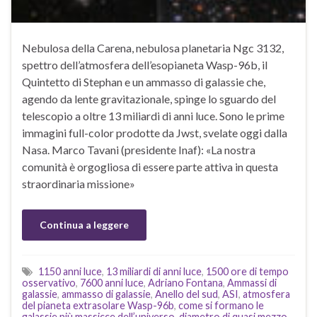
Nebulosa della Carena, nebulosa planetaria Ngc 3132,
spettro dell’atmosfera dell’esopianeta Wasp-96b, il
Quintetto di Stephan e un ammasso di galassie che,
agendo da lente gravitazionale, spinge lo sguardo del
telescopio a oltre 13 miliardi di anni luce. Sono le prime
immagini full-color prodotte da Jwst, svelate oggi dalla
Nasa. Marco Tavani (presidente Inaf): «La nostra
comunità è orgogliosa di essere parte attiva in questa
straordinaria missione»
Continua a leggere
1150 anni luce
,
13 miliardi di anni luce
,
1500 ore di tempo
osservativo
,
7600 anni luce
,
Adriano Fontana
,
Ammassi di
galassie
,
ammasso di galassie
,
Anello del sud
,
ASI
,
atmosfera
del pianeta extrasolare Wasp-96b
,
come si formano le
galassie più massicce dell’universo
,
diametro di quasi mezzo