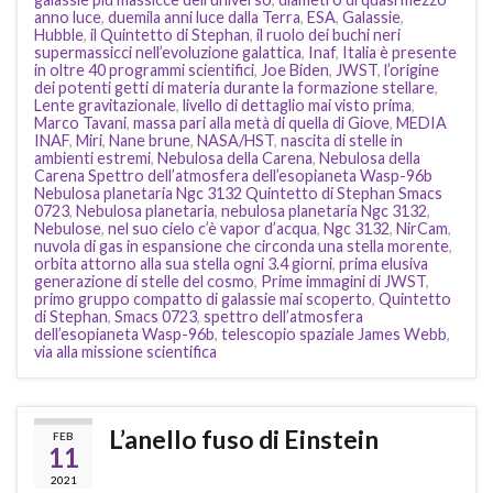
anno luce
,
duemila anni luce dalla Terra
,
ESA
,
Galassie
,
Hubble
,
il Quintetto di Stephan
,
il ruolo dei buchi neri
supermassicci nell’evoluzione galattica
,
Inaf
,
Italia è presente
in oltre 40 programmi scientifici
,
Joe Biden
,
JWST
,
l’origine
dei potenti getti di materia durante la formazione stellare
,
Lente gravitazionale
,
livello di dettaglio mai visto prima
,
Marco Tavani
,
massa pari alla metà di quella di Giove
,
MEDIA
INAF
,
Miri
,
Nane brune
,
NASA/HST
,
nascita di stelle in
ambienti estremi
,
Nebulosa della Carena
,
Nebulosa della
Carena Spettro dell’atmosfera dell’esopianeta Wasp-96b
Nebulosa planetaria Ngc 3132 Quintetto di Stephan Smacs
0723
,
Nebulosa planetaria
,
nebulosa planetaria Ngc 3132
,
Nebulose
,
nel suo cielo c’è vapor d’acqua
,
Ngc 3132
,
NirCam
,
nuvola di gas in espansione che circonda una stella morente
,
orbita attorno alla sua stella ogni 3.4 giorni
,
prima elusiva
generazione di stelle del cosmo
,
Prime immagini di JWST
,
primo gruppo compatto di galassie mai scoperto
,
Quintetto
di Stephan
,
Smacs 0723
,
spettro dell’atmosfera
dell’esopianeta Wasp-96b
,
telescopio spaziale James Webb
,
via alla missione scientifica
L’anello fuso di Einstein
FEB
11
2021