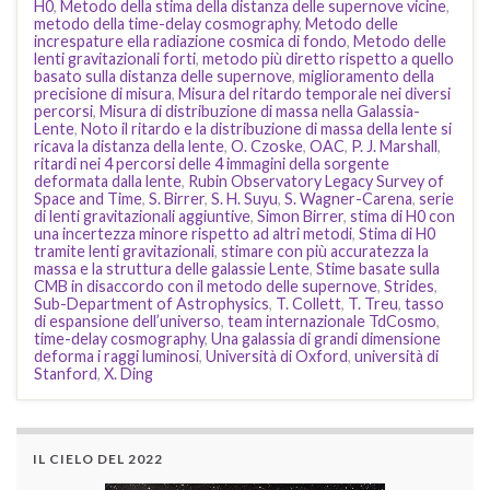
H0
,
Metodo della stima della distanza delle supernove vicine
,
metodo della time-delay cosmography
,
Metodo delle
increspature ella radiazione cosmica di fondo
,
Metodo delle
lenti gravitazionali forti
,
metodo più diretto rispetto a quello
basato sulla distanza delle supernove
,
miglioramento della
precisione di misura
,
Misura del ritardo temporale nei diversi
percorsi
,
Misura di distribuzione di massa nella Galassia-
Lente
,
Noto il ritardo e la distribuzione di massa della lente si
ricava la distanza della lente
,
O. Czoske
,
OAC
,
P. J. Marshall
,
ritardi nei 4 percorsi delle 4 immagini della sorgente
deformata dalla lente
,
Rubin Observatory Legacy Survey of
Space and Time
,
S. Birrer
,
S. H. Suyu
,
S. Wagner-Carena
,
serie
di lenti gravitazionali aggiuntive
,
Simon Birrer
,
stima di H0 con
una incertezza minore rispetto ad altri metodi
,
Stima di H0
tramite lenti gravitazionali
,
stimare con più accuratezza la
massa e la struttura delle galassie Lente
,
Stime basate sulla
CMB in disaccordo con il metodo delle supernove
,
Strides
,
Sub-Department of Astrophysics
,
T. Collett
,
T. Treu
,
tasso
di espansione dell’universo
,
team internazionale TdCosmo
,
time-delay cosmography
,
Una galassia di grandi dimensione
deforma i raggi luminosi
,
Università di Oxford
,
università di
Stanford
,
X. Ding
IL CIELO DEL 2022