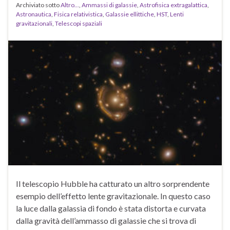
Archiviato sotto
Altro...
,
Ammassi di galassie
,
Astrofisica extragalattica
,
Astronautica
,
Fisica relativistica
,
Galassie ellittiche
,
HST
,
Lenti
gravitazionali
,
Telescopi spaziali
Il telescopio Hubble ha catturato un altro sorprendente
esempio dell’effetto lente gravitazionale. In questo caso
la luce dalla galassia di fondo è stata distorta e curvata
dalla gravità dell’ammasso di galassie che si trova di