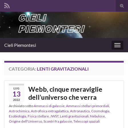
Atti
il
Search for:
mod
di
rice
Cieli Piemontesi
Attiv
la
navig
CATEGORIA:
LENTI GRAVITAZIONALI
Webb, cinque meraviglie
LUG
13
dell’universo che verra
2022
Archiviato sotto
Ammassi di galassie
,
Ammassi stellari primordiali
,
Astrochimica
,
Astrofisica extragalattica
,
Astronautica
,
Cosmologia
,
Esobiologia
,
Fisica stellare
,
JWST
,
Lenti gravitazionali
,
Nebulose
,
Origine dell'Universo
,
Scontri fra galassie
,
Telescopi spaziali