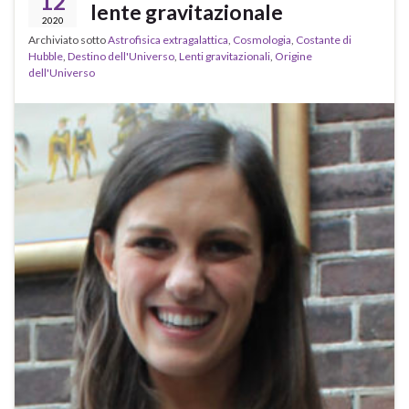
12
lente gravitazionale
2020
Archiviato sotto
Astrofisica extragalattica
,
Cosmologia
,
Costante di
Hubble
,
Destino dell'Universo
,
Lenti gravitazionali
,
Origine
dell'Universo