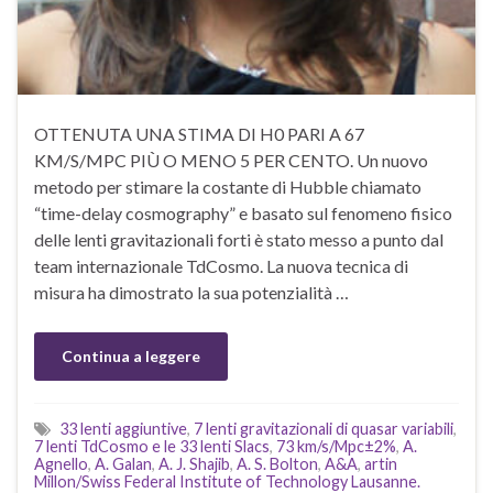
OTTENUTA UNA STIMA DI H0 PARI A 67
KM/S/MPC PIÙ O MENO 5 PER CENTO. Un nuovo
metodo per stimare la costante di Hubble chiamato
“time-delay cosmography” e basato sul fenomeno fisico
delle lenti gravitazionali forti è stato messo a punto dal
team internazionale TdCosmo. La nuova tecnica di
misura ha dimostrato la sua potenzialità …
Continua a leggere
33 lenti aggiuntive
,
7 lenti gravitazionali di quasar variabili
,
7 lenti TdCosmo e le 33 lenti Slacs
,
73 km/s/Mpc±2%
,
A.
Agnello
,
A. Galan
,
A. J. Shajib
,
A. S. Bolton
,
A&A
,
artin
Millon/Swiss Federal Institute of Technology Lausanne.