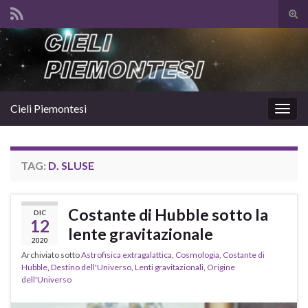
Atti
il
Search for:
mod
di
rice
Cieli Piemontesi
Attiv
la
navig
TAG:
D. SLUSE
Costante di Hubble sotto la
DIC
12
lente gravitazionale
2020
Archiviato sotto
Astrofisica extragalattica
,
Cosmologia
,
Costante di
Hubble
,
Destino dell'Universo
,
Lenti gravitazionali
,
Origine
dell'Universo