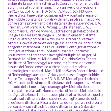
ambiente lungo la linea di vista
,
F. Courbin
,
Fenomeno dello
strong gravitational lensing
,
fino a un livello di precisione
dell’1%
,
G. C.-F. Chen
,
H0=67 Km/s/Mpc ± 5%
,
H0licow
,
Hierarchical time-delay cosmography — joint inference of
the Hubble constant and galaxy density profiles
,
in accordo
con le stime provenienti dalla distanza delle supernove
,
J. A.
Frieman
,
J.-W. Park
,
K. C. Wong
,
L. Christensen
,
L. V. E.
Koopmans
,
L. Van de Vyvere
,
L’attrazione gravitazionale di
una galassia massiccia piega la luce da un quasar distante
lungo quattro percorsi
,
La misura dei ritardi dei cammini
ottici si ricava la distanza della galassia che fa da lente e della
sorgente retrostant
,
legge di Hubble
,
Lente gravitazionale
,
lenti gravitazionali forti
,
lontani quasar o supernove
visualizzate da terra come immagini multiple
,
M. Auger
,
M.
Barnabè
,
M. Millon
,
M. Millon and F. Courbin/Swiss Federal
Institute of Technology Lausanne
,
ma in tensione con le
misure del fondo cosmico a microonde del modello
cosmologico standard.
,
Martin Millon/Swiss Federal Institute
of Technology Lausanne. Galaxy and quasar image: Hubble
Space Telescope/Nasa
,
MEDIA INAF
,
Metodi per il calcolo di
H0
,
Metodo della stima della distanza delle supernove vicine
,
metodo della time-delay cosmography
,
Metodo delle
increspature ella radiazione cosmica di fondo
,
Metodo delle
lenti gravitazionali forti
,
metodo più diretto rispetto a quello
basato sulla distanza delle supernove
,
miglioramento della
precisione di misura
,
Misura del ritardo temporale nei diversi
percorsi
,
Misura di distribuzione di massa nella Galassia-
Lente
,
Noto il ritardo e la distribuzione di massa della lente si