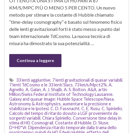
OTTENUTA UNA STIMA DI H0 PARI A 67
KM/S/MPC PIÙ O MENO 5 PER CENTO. Un nuovo
metodo per stimare la costante di Hubble chiamato
“time-delay cosmography” e basato sul fenomeno fisico
delle lenti gravitazionali forti è stato messo a punto dal
team internazionale TdCosmo. La nuova tecnica di
misura ha dimostrato la sua potenzialità …
Continua a leggere
33 lenti aggiuntive
,
7 lenti gravitazionali di quasar variabili
,
7 lenti TdCosmo e le 33 lenti Slacs
,
73 km/s/Mpc±2%
,
A.
Agnello
,
A. Galan
,
A. J. Shajib
,
A. S. Bolton
,
A&A
,
artin
Millon/Swiss Federal Institute of Technology Lausanne.
Galaxy and quasar image: Hubble Space Telescope/Nasa
,
Astronomy & Astrophysics
,
aumentare la precisione e
stabilizzare le ipotesi
,
C. D. Fassnacht
,
C. E. Rusu
,
C. Spiniello
,
Calcolo del tempo di ritardo dovuto a LGF proveniente da
sorgenti variabili
,
Chiara Spiniello
,
Conversione time delay in
stima di H0
,
Cosmograil
,
Costante di Hubble
,
D. Sluse
,
D=H0*Vr
,
Dipendenza ritardo temporale dalla trama dello
spaziotempo quindi da H0
,
Edwin Hubble
,
effetto dell