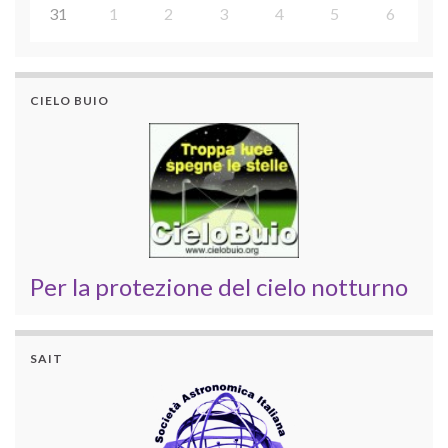
31
1
2
3
4
5
6
CIELO BUIO
Per la protezione del cielo notturno
SAIT