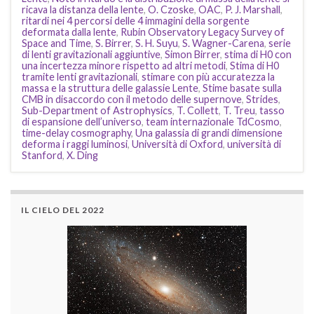
ricava la distanza della lente
,
O. Czoske
,
OAC
,
P. J. Marshall
,
ritardi nei 4 percorsi delle 4 immagini della sorgente
deformata dalla lente
,
Rubin Observatory Legacy Survey of
Space and Time
,
S. Birrer
,
S. H. Suyu
,
S. Wagner-Carena
,
serie
di lenti gravitazionali aggiuntive
,
Simon Birrer
,
stima di H0 con
una incertezza minore rispetto ad altri metodi
,
Stima di H0
tramite lenti gravitazionali
,
stimare con più accuratezza la
massa e la struttura delle galassie Lente
,
Stime basate sulla
CMB in disaccordo con il metodo delle supernove
,
Strides
,
Sub-Department of Astrophysics
,
T. Collett
,
T. Treu
,
tasso
di espansione dell’universo
,
team internazionale TdCosmo
,
time-delay cosmography
,
Una galassia di grandi dimensione
deforma i raggi luminosi
,
Università di Oxford
,
università di
Stanford
,
X. Ding
IL CIELO DEL 2022