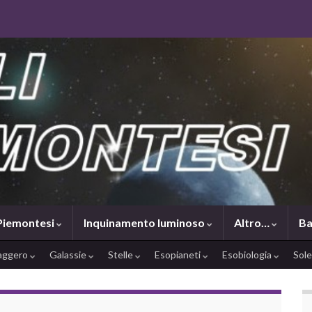
 Piemontesi
Inquinamento luminoso
Altro…
Ba
saggero
Galassie
Stelle
Esopianeti
Esobiologia
Sol