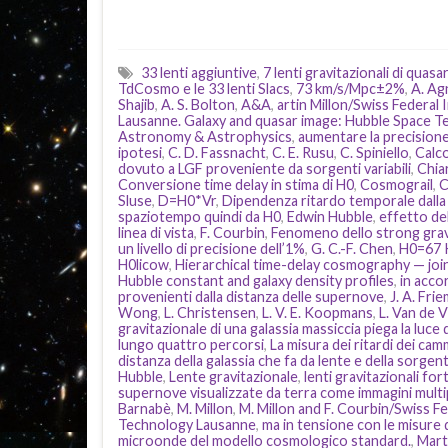
33 lenti aggiuntive
,
7 lenti gravitazionali di quasar
TdCosmo e le 33 lenti Slacs
,
73 km/s/Mpc±2%
,
A. Ag
Shajib
,
A. S. Bolton
,
A&A
,
artin Millon/Swiss Federal
Lausanne. Galaxy and quasar image: Hubble Space 
Astronomy & Astrophysics
,
aumentare la precisione 
ipotesi
,
C. D. Fassnacht
,
C. E. Rusu
,
C. Spiniello
,
Calco
dovuto a LGF proveniente da sorgenti variabili
,
Chiar
Conversione time delay in stima di H0
,
Cosmograil
,
C
Sluse
,
D=H0*Vr
,
Dipendenza ritardo temporale dalla
spaziotempo quindi da H0
,
Edwin Hubble
,
effetto del
linea di vista
,
F. Courbin
,
Fenomeno dello strong gravi
un livello di precisione dell’1%
,
G. C.-F. Chen
,
H0=67 
H0licow
,
Hierarchical time-delay cosmography — join
Hubble constant and galaxy density profiles
,
in acco
provenienti dalla distanza delle supernove
,
J. A. Fri
Wong
,
L. Christensen
,
L. V. E. Koopmans
,
L. Van de 
gravitazionale di una galassia massiccia piega la luce
lungo quattro percorsi
,
La misura dei ritardi dei cammi
distanza della galassia che fa da lente e della sorge
Hubble
,
Lente gravitazionale
,
lenti gravitazionali fort
supernove visualizzate da terra come immagini multi
Barnabè
,
M. Millon
,
M. Millon and F. Courbin/Swiss Fe
Technology Lausanne
,
ma in tensione con le misure
microonde del modello cosmologico standard.
,
Mart