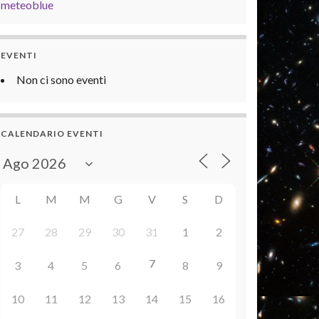
meteoblue
EVENTI
Non ci sono eventi
CALENDARIO EVENTI
L
M
M
G
V
S
D
27
28
29
30
31
1
2
7
3
4
5
6
8
9
10
11
12
13
14
15
16