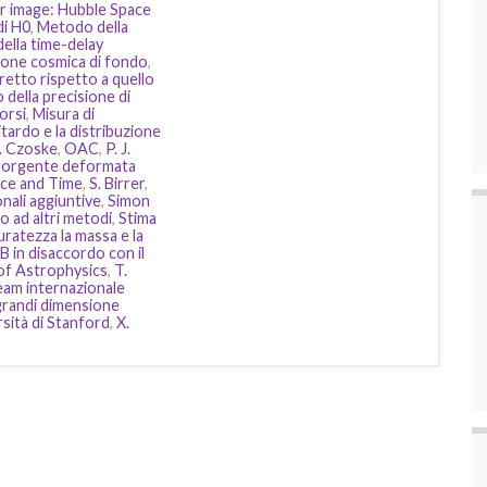
ar image: Hubble Space
di H0
,
Metodo della
ella time-delay
zione cosmica di fondo
,
retto rispetto a quello
 della precisione di
orsi
,
Misura di
itardo e la distribuzione
. Czoske
,
OAC
,
P. J.
la sorgente deformata
ace and Time
,
S. Birrer
,
onali aggiuntive
,
Simon
o ad altri metodi
,
Stima
uratezza la massa e la
B in disaccordo con il
f Astrophysics
,
T.
eam internazionale
 grandi dimensione
rsità di Stanford
,
X.