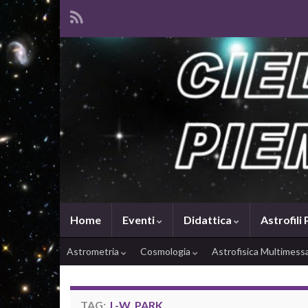
Home
Eventi
Didattica
Astrofili
Astrometria
Cosmologia
Astrofisica Multimes
TAG:
J.-W. PARK