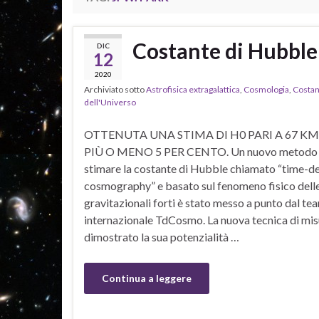
Costante di Hubble 
DIC
12
2020
Archiviato sotto
Astrofisica extragalattica
,
Cosmologia
,
Costan
dell'Universo
OTTENUTA UNA STIMA DI H0 PARI A 67 K
PIÙ O MENO 5 PER CENTO. Un nuovo metodo 
stimare la costante di Hubble chiamato “time-d
cosmography” e basato sul fenomeno fisico delle
gravitazionali forti è stato messo a punto dal te
internazionale TdCosmo. La nuova tecnica di mis
dimostrato la sua potenzialità …
Continua a leggere