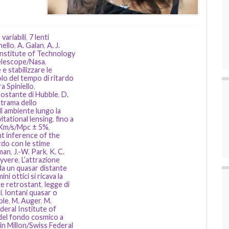
 variabili
,
7 lenti
nello
,
A. Galan
,
A. J.
 Institute of Technology
Telescope/Nasa
,
e stabilizzare le
lo del tempo di ritardo
a Spiniello
,
ostante di Hubble
,
D.
 trama dello
l ambiente lungo la
tational lensing
,
fino a
Km/s/Mpc ± 5%
,
t inference of the
rdo con le stime
eman
,
J.-W. Park
,
K. C.
Vyvere
,
L’attrazione
 da un quasar distante
ni ottici si ricava la
nte retrostant
,
legge di
i
,
lontani quasar o
ple
,
M. Auger
,
M.
deral Institute of
 del fondo cosmico a
in Millon/Swiss Federal