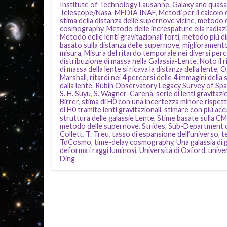
Institute of Technology Lausanne. Galaxy and quas
Telescope/Nasa
,
MEDIA INAF
,
Metodi per il calcolo 
stima della distanza delle supernove vicine
,
metodo d
cosmography
,
Metodo delle increspature ella radia
Metodo delle lenti gravitazionali forti
,
metodo più di
basato sulla distanza delle supernove
,
miglioramento
misura
,
Misura del ritardo temporale nei diversi perc
distribuzione di massa nella Galassia-Lente
,
Noto il r
di massa della lente si ricava la distanza della lente
,
O
Marshall
,
ritardi nei 4 percorsi delle 4 immagini del
dalla lente
,
Rubin Observatory Legacy Survey of Sp
S. H. Suyu
,
S. Wagner-Carena
,
serie di lenti gravitazi
Birrer
,
stima di H0 con una incertezza minore rispett
di H0 tramite lenti gravitazionali
,
stimare con più acc
struttura delle galassie Lente
,
Stime basate sulla CM
metodo delle supernove
,
Strides
,
Sub-Department o
Collett
,
T. Treu
,
tasso di espansione dell’universo
,
t
TdCosmo
,
time-delay cosmography
,
Una galassia di
deforma i raggi luminosi
,
Università di Oxford
,
unive
Ding