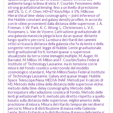
ambiente lungo la linea di vista
,
F. Courbin
,
Fenomeno dello
strong gravitational lensing
,
fino a un livello di precisione
dell’1%
,
G. C.-F. Chen
,
H0=67 Km/s/Mpc ± 5%
,
H0licow
,
Hierarchical time-delay cosmography — joint inference of
the Hubble constant and galaxy density profiles
,
in accordo
con le stime provenienti dalla distanza delle supernove
,
J. A.
Frieman
,
J.-W. Park
,
K. C. Wong
,
L. Christensen
,
L. V. E.
Koopmans
,
L. Van de Vyvere
,
L’attrazione gravitazionale di
una galassia massiccia piega la luce da un quasar distante
lungo quattro percorsi
,
La misura dei ritardi dei cammini
ottici si ricava la distanza della galassia che fa da lente e della
sorgente retrostant
,
legge di Hubble
,
Lente gravitazionale
,
lenti gravitazionali forti
,
lontani quasar o supernove
visualizzate da terra come immagini multiple
,
M. Auger
,
M.
Barnabè
,
M. Millon
,
M. Millon and F. Courbin/Swiss Federal
Institute of Technology Lausanne
,
ma in tensione con le
misure del fondo cosmico a microonde del modello
cosmologico standard.
,
Martin Millon/Swiss Federal Institute
of Technology Lausanne. Galaxy and quasar image: Hubble
Space Telescope/Nasa
,
MEDIA INAF
,
Metodi per il calcolo di
H0
,
Metodo della stima della distanza delle supernove vicine
,
metodo della time-delay cosmography
,
Metodo delle
increspature ella radiazione cosmica di fondo
,
Metodo delle
lenti gravitazionali forti
,
metodo più diretto rispetto a quello
basato sulla distanza delle supernove
,
miglioramento della
precisione di misura
,
Misura del ritardo temporale nei diversi
percorsi
,
Misura di distribuzione di massa nella Galassia-
Lente
,
Noto il ritardo e la distribuzione di massa della lente si