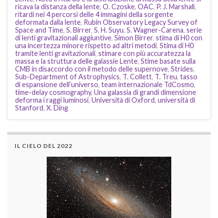
ricava la distanza della lente
,
O. Czoske
,
OAC
,
P. J. Marshall
,
ritardi nei 4 percorsi delle 4 immagini della sorgente
deformata dalla lente
,
Rubin Observatory Legacy Survey of
Space and Time
,
S. Birrer
,
S. H. Suyu
,
S. Wagner-Carena
,
serie
di lenti gravitazionali aggiuntive
,
Simon Birrer
,
stima di H0 con
una incertezza minore rispetto ad altri metodi
,
Stima di H0
tramite lenti gravitazionali
,
stimare con più accuratezza la
massa e la struttura delle galassie Lente
,
Stime basate sulla
CMB in disaccordo con il metodo delle supernove
,
Strides
,
Sub-Department of Astrophysics
,
T. Collett
,
T. Treu
,
tasso
di espansione dell’universo
,
team internazionale TdCosmo
,
time-delay cosmography
,
Una galassia di grandi dimensione
deforma i raggi luminosi
,
Università di Oxford
,
università di
Stanford
,
X. Ding
IL CIELO DEL 2022