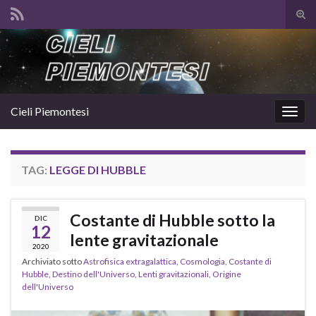
Atti
il
Search for:
mod
di
rice
Cieli Piemontesi
Attiv
la
navig
TAG:
LEGGE DI HUBBLE
Costante di Hubble sotto la
DIC
12
lente gravitazionale
2020
Archiviato sotto
Astrofisica extragalattica
,
Cosmologia
,
Costante di
Hubble
,
Destino dell'Universo
,
Lenti gravitazionali
,
Origine
dell'Universo