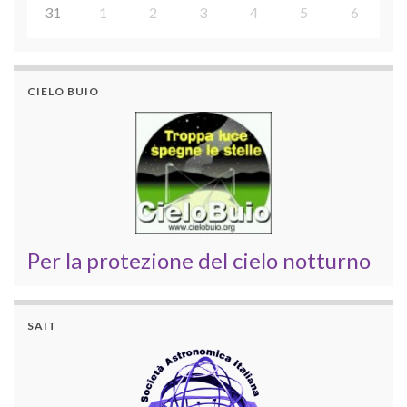
31
1
2
3
4
5
6
CIELO BUIO
Per la protezione del cielo notturno
SAIT