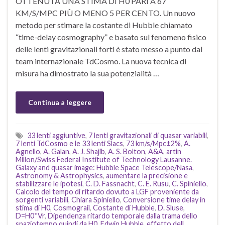
OTTENUTA UNA STIMA DI H0 PARI A 67
KM/S/MPC PIÙ O MENO 5 PER CENTO. Un nuovo
metodo per stimare la costante di Hubble chiamato
“time-delay cosmography” e basato sul fenomeno fisico
delle lenti gravitazionali forti è stato messo a punto dal
team internazionale TdCosmo. La nuova tecnica di
misura ha dimostrato la sua potenzialità …
Continua a leggere
33 lenti aggiuntive
,
7 lenti gravitazionali di quasar variabili
,
7 lenti TdCosmo e le 33 lenti Slacs
,
73 km/s/Mpc±2%
,
A.
Agnello
,
A. Galan
,
A. J. Shajib
,
A. S. Bolton
,
A&A
,
artin
Millon/Swiss Federal Institute of Technology Lausanne.
Galaxy and quasar image: Hubble Space Telescope/Nasa
,
Astronomy & Astrophysics
,
aumentare la precisione e
stabilizzare le ipotesi
,
C. D. Fassnacht
,
C. E. Rusu
,
C. Spiniello
,
Calcolo del tempo di ritardo dovuto a LGF proveniente da
sorgenti variabili
,
Chiara Spiniello
,
Conversione time delay in
stima di H0
,
Cosmograil
,
Costante di Hubble
,
D. Sluse
,
D=H0*Vr
,
Dipendenza ritardo temporale dalla trama dello
spaziotempo quindi da H0
,
Edwin Hubble
,
effetto dell