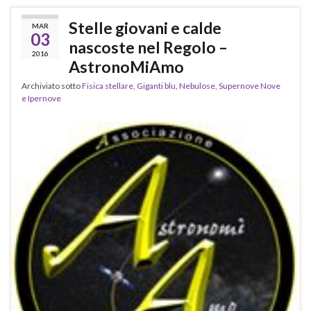
Stelle giovani e calde
MAR
03
nascoste nel Regolo –
2016
AstronoMiAmo
Archiviato sotto
Fisica stellare
,
Giganti blu
,
Nebulose
,
Supernove Nove
e Ipernove