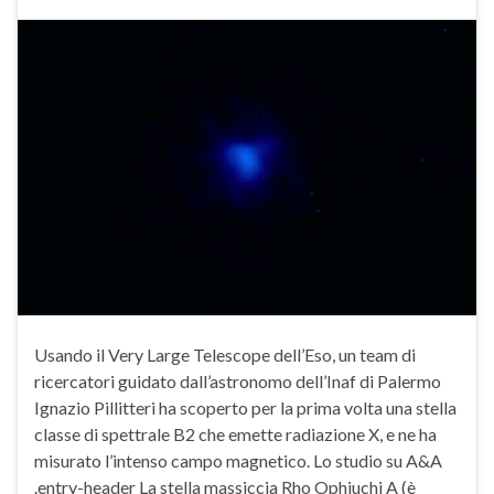
Usando il Very Large Telescope dell’Eso, un team di
ricercatori guidato dall’astronomo dell’Inaf di Palermo
Ignazio Pillitteri ha scoperto per la prima volta una stella
classe di spettrale B2 che emette radiazione X, e ne ha
misurato l’intenso campo magnetico. Lo studio su A&A
.entry-header La stella massiccia Rho Ophiuchi A (è