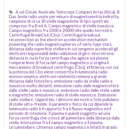
A ud-Doula
,
Australia Telescope Compact Array (Atca)
,
B
Das
,
bnda radio usate per misure di magnetometria indiretta
,
campione di circa 30 stelle magnetiche di tipo spettrale
compreso fra B ed A
,
Campo magnetico di stelle massicce
,
Campo magnetico fra 2000 e 20000 vlte quello terrestre
,
Centrifugal BreakOut (Cbo)
,
Centrifugal breakout
reconnection as the electron acceleration mechanism
powering the radio magnetospheres of early-type stars
,
distanza dalla superficie stellare in cui vengono accelerati gli
elettroni responsabili della radiazione di giro-sincrotrone
,
distanza in cui la forza centrifuga che agisce sul plasma
rompe le linee di forza del campo magnetico si origina il
meccanismo di breakout centrifugo (Cbo)
,
efficienza con cui
la potenza del Cbo viene convertita in luminosità radio
monocromatica
,
elettroni relativistici emessi a grande
distanza dalla fotosfera
,
emissione radio da stelle calde e
massicce molto distanti
,
emissione radio dalle magnetosfere
dalle stelle calde e massicce
,
emissione radio dalle stelle calde
e magnetiche
,
emissione radio di stelle massicce
,
Emissione
radio stellare
,
Giganti blu
,
i dintorni del nostro Sole pullulano
di stelle ultra-fredde
,
Il parametro fisico da cui dipende la
luminosità radio è il rapporto fra il flusso magnetico ed il
periodo di rotazione
,
Il plasma è quindi soggetto ad una
forza centrifuga che cresce all’aumentare della distanza dalla
stella
,
interazione fra il campo magnetico e il plasma
circumstellare
,
L’intenso campo magnetico è infatti in grado