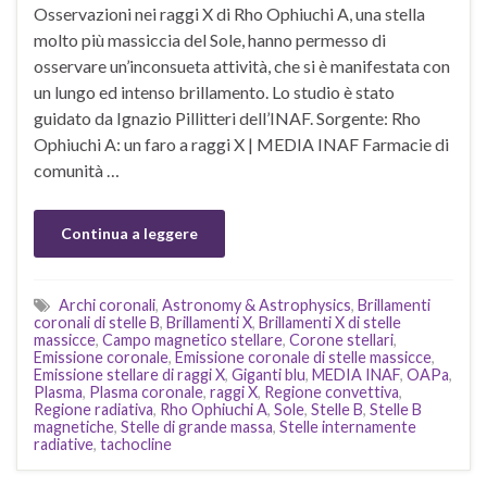
Osservazioni nei raggi X di Rho Ophiuchi A, una stella
molto più massiccia del Sole, hanno permesso di
osservare un’inconsueta attività, che si è manifestata con
un lungo ed intenso brillamento. Lo studio è stato
guidato da Ignazio Pillitteri dell’INAF. Sorgente: Rho
Ophiuchi A: un faro a raggi X | MEDIA INAF Farmacie di
comunità …
Continua a leggere
Archi coronali
,
Astronomy & Astrophysics
,
Brillamenti
coronali di stelle B
,
Brillamenti X
,
Brillamenti X di stelle
massicce
,
Campo magnetico stellare
,
Corone stellari
,
Emissione coronale
,
Emissione coronale di stelle massicce
,
Emissione stellare di raggi X
,
Giganti blu
,
MEDIA INAF
,
OAPa
,
Plasma
,
Plasma coronale
,
raggi X
,
Regione convettiva
,
Regione radiativa
,
Rho Ophiuchi A
,
Sole
,
Stelle B
,
Stelle B
magnetiche
,
Stelle di grande massa
,
Stelle internamente
radiative
,
tachocline