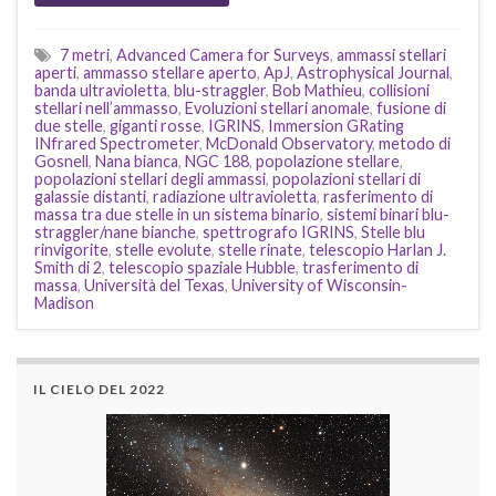
7 metri
,
Advanced Camera for Surveys
,
ammassi stellari
aperti
,
ammasso stellare aperto
,
ApJ
,
Astrophysical Journal
,
banda ultravioletta
,
blu-straggler
,
Bob Mathieu
,
collisioni
stellari nell’ammasso
,
Evoluzioni stellari anomale
,
fusione di
due stelle
,
giganti rosse
,
IGRINS
,
Immersion GRating
INfrared Spectrometer
,
McDonald Observatory
,
metodo di
Gosnell
,
Nana bianca
,
NGC 188
,
popolazione stellare
,
popolazioni stellari degli ammassi
,
popolazioni stellari di
galassie distanti
,
radiazione ultravioletta
,
rasferimento di
massa tra due stelle in un sistema binario
,
sistemi binari blu-
straggler/nane bianche
,
spettrografo IGRINS
,
Stelle blu
rinvigorite
,
stelle evolute
,
stelle rinate
,
telescopio Harlan J.
Smith di 2
,
telescopio spaziale Hubble
,
trasferimento di
massa
,
Università del Texas
,
University of Wisconsin-
Madison
IL CIELO DEL 2022