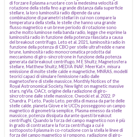
di forzare il plasma a ruotare con la medesima velocità di
rotazione della stella fino a grande distanza dalla superficie
stellare
,
la loro luminosità radio dipende da una
combinazione di parametri stellari in cui non compare la
temperatura della stella
,
le stelle che hanno una grande
flusso magnetico e un breve periodo di rotazione sono
anche molto luminose nella banda radio
,
legge che esprime la
luminosità radio in funzione della potenza rilasciata a causa
del breakout centrifugo
,
Leto et al. 2021
,
luminosità radio in
funzione della potenza di CBO per stelle ultrafredde e nane
brune
,
luminosità radio monocromatica prodotta dal
meccanismo di giro-sincrotrone in funzione della potenza
generata dal breakout centrifugo
,
M E Shultz
,
Magnetosfera
stellare
,
Matthew Shultz
,
MEDIA INAF
,
MeerKat+
,
misura
emissione di molte stelle calde e magnetiche
,
MNRAS
,
modelli
teorici capaci di simulare l’emissione radio dalle
magnetosfere di stelle massicce
,
Monthly Notices of the
Royal Astronomical Society
,
New light on magnetic massive
stars
,
ngVla
,
OACt
,
origine della radiazione di giro-
sincrotrone dalle stelle massicce
,
Owocki et al. 2022
,
P
Chandra
,
P Leto
,
Paolo Leto
,
perdita di massa da parte delle
stelle calde
,
pianeta Giove e le UCDs posseggono un campo
magnetico di geometria semplice
,
Plasma emesso da stelle
massicce
,
potenza dissipata durante questi breakout
centrifughi
,
Quando la forza del campo magnetico non è più
in grado di contrastare la forza centrifuga a cui è
sottoposto il plasma in co-rotazione con la stella le linee di
forza del campo magnetico si rompono
,
radiazione di giro-