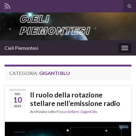
Atti
il
Search for:
mod
di
rice
Cieli Piemontesi
Attiv
la
navig
CATEGORIA:
GIGANTI BLU
Il ruolo della rotazione
GIU
10
stellare nell’emissione radio
2022
Archiviato sotto
Fisica stellare
,
Giganti blu