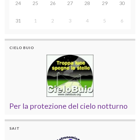
24
25
26
27
28
29
30
31
1
2
3
4
5
6
CIELO BUIO
Per la protezione del cielo notturno
SAIT