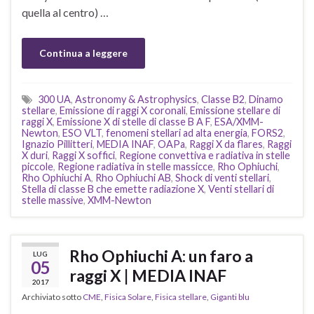
quella al centro) …
Continua a leggere
300 UA
,
Astronomy & Astrophysics
,
Classe B2
,
Dinamo
stellare
,
Emissione di raggi X coronali
,
Emissione stellare di
raggi X
,
Emissione X di stelle di classe B A F
,
ESA/XMM-
Newton
,
ESO VLT
,
fenomeni stellari ad alta energia
,
FORS2
,
Ignazio Pillitteri
,
MEDIA INAF
,
OAPa
,
Raggi X da flares
,
Raggi
X duri
,
Raggi X soffici
,
Regione convettiva e radiativa in stelle
piccole
,
Regione radiativa in stelle massicce
,
Rho Ophiuchi
,
Rho Ophiuchi A
,
Rho Ophiuchi AB
,
Shock di venti stellari
,
Stella di classe B che emette radiazione X
,
Venti stellari di
stelle massive
,
XMM-Newton
Rho Ophiuchi A: un faro a
LUG
05
raggi X | MEDIA INAF
2017
Archiviato sotto
CME
,
Fisica Solare
,
Fisica stellare
,
Giganti blu