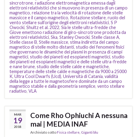
sincrotrone
,
radiazione elettromagnetica emessa dagli
elettroni relativistici che si muovono in presenza di un campo
magnetico
,
relazione tra la velocità di rotazione delle stelle
massicce e il campo magnetico
,
Rotazione stellare
,
ruolo del
vento stellare sull’origine degli elettroni relativistici
,
S P
Owocki
,
Shultz et al. 2022
,
Sia le stelle ultra-fredde che
Giove emettono radiazione di giro-sincrotrone prodotta da
elettroni relativistici
,
Ska
,
Stanley Owocki
,
Stelle classe A
,
Stelle classe B
,
Stelle massicce
,
stima indiretta del campo
magnetico di stelle molto distanti
,
studio dei fenomeni fisici
che governano le dinamiche dei plasmi in presenza di campi
magnetici
,
studio dei pianeti ed esopianeti magnetici
,
studio
dei pianeti ed esopianeti magnetici e delle stelle ultra-fredde
e nane brune
,
studio delle stelle calde e magnetiche
,
temperature delle stelle calde e magnetiche da 9000 a 25000
K
,
Ultra Cool Dwarfs (Ucd)
,
Università di Catania
,
validità
della legge a tutte le magnetosfere dominate da un campo
magnetico stabile e dalla geometria semplice
,
vento stellare
radiativo
,
VLA
Come Rho Ophiuchi A nessuna
MAR
19
mai | MEDIA INAF
2018
Archiviato sotto
Fisica stellare
,
Giganti blu