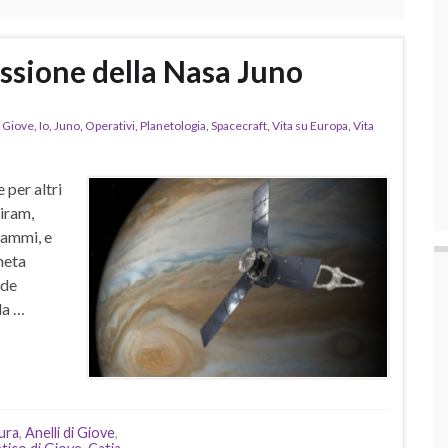
issione della Nasa Juno
,
Giove
,
Io
,
Juno
,
Operativi
,
Planetologia
,
Spacecraft
,
Vita su Europa
,
Vita
 per altri
Jiram,
rammi, e
neta
nde
la …
ura
,
Anelli di Giove
,