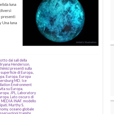
elida luna
diversi
 presenti
y Una luna
tto dai sali della
Bryana Henderson
,
imici presenti sulla
 superficie di Europa.
,
opa
,
Europa
,
Europa
hersburg MD
,
Ice
diation Environment
 vita su Europa
,
Europa
,
JPL
,
Laboratory
Europa
,
Lato oscuro di
,
MEDIA INAF
,
modello
ipati
,
Murthy S.
onomy
,
oceano globale
sservazioni tramite