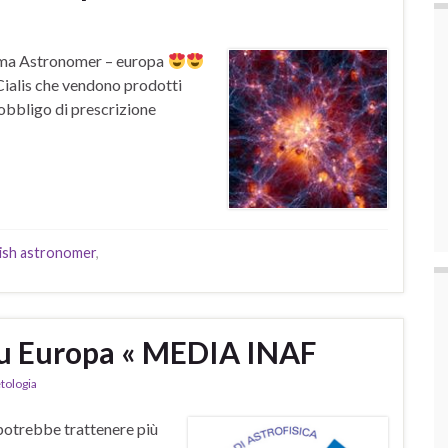
ema Astronomer – europa
 Cialis che vendono prodotti
 obbligo di prescrizione
ish astronomer
,
su Europa « MEDIA INAF
tologia
, potrebbe trattenere più