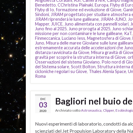
Angioletta Coradini
,
ASI
,
Camera NIR
,
Campo magnet
Benedetto
,
CChristina Plainaki
,
Europa
,
Flyby di Eur
Flyby di Io
,
formazione ed evoluzione di Giove
,
Gani
Sindoni
,
JIRAM progettato per studiare atmosfera e
JIRAM riprenderà le lune galileane
,
JIRAM-JUNO
,
Jo
Mapper
,
JUICE
,
Juno alimentata con pannelli solari
,
J
Juno fino al 2025
,
Juno prorogta al 2025
,
Juno schian
missione per non contaminare le lune galileane
,
KaT
Finmeccanica
,
Luciano Iess
,
Magnetosfera di Giove
,
Juno
,
Misura delle maree Gioviane sulle lune galilean
estremamente accurata delle accelerazioni che Jun
distanza ravvicinata da Giove
,
Misura gravità di Giov
gravità per scoprire la struttura interna di Giove
,
or
Osservazioni del sistema Gioviano
,
Polo nord di Gi
del Sistema solare
,
Scott Bolton
,
Struttura interna 
cicloniche regolari su Giove
,
Thales Alenia Space
,
Un
Roma
Bagliori nel buio de
DIC
03
Archiviato sotto
Astronautica
,
Clipper
,
Esobiologi
2020
Nuovi esperimenti di laboratorio, condotti da al
scienziati del Jet Propulsion Laboratory della N