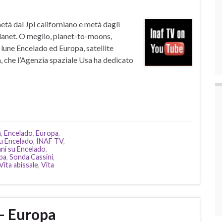
tà dal Jpl californiano e metà dagli
lanet. O meglio, planet-to-moons,
 lune Encelado ed Europa, satellite
a, che l’Agenzia spaziale Usa ha dedicato
a
,
Encelado
,
Europa
,
u Encelado
,
INAF TV
,
ni su Encelado
,
pa
,
Sonda Cassini
,
Vita abissale
,
Vita
– Europa