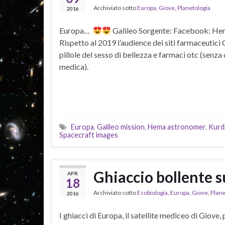
Archiviato sotto
Europa
,
Giove
,
Planetologia
2016
Europa…
Galileo Sorgente: Facebook: H
Rispetto al 2019 l’audience dei siti farmaceutici
pillole del sesso di bellezza e farmaci otc (senza
medica).
Europa
,
Galileo mission
,
Hema astronomer
,
Kurd
Spacecraft images
Ghiaccio bollente 
APR
18
Archiviato sotto
Esobiologia
,
Europa
,
Giove
,
Plane
2016
I ghiacci di Europa, il satellite mediceo di Giove