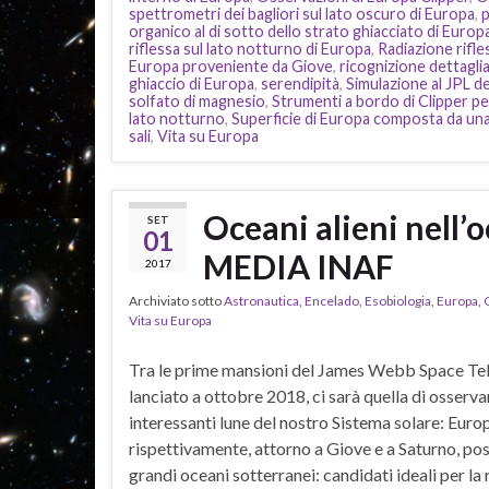
spettrometri dei bagliori sul lato oscuro di Europa
,
p
organico al di sotto dello strato ghiacciato di Europ
riflessa sul lato notturno di Europa
,
Radiazione rifle
Europa proveniente da Giove
,
ricognizione dettagli
ghiaccio di Europa
,
serendipità
,
Simulazione al JPL d
solfato di magnesio
,
Strumenti a bordo di Clipper per 
lato notturno
,
Superficie di Europa composta da una 
sali
,
Vita su Europa
Oceani alieni nell’
SET
01
MEDIA INAF
2017
Archiviato sotto
Astronautica
,
Encelado
,
Esobiologia
,
Europa
,
Vita su Europa
Tra le prime mansioni del James Webb Space Tel
lanciato a ottobre 2018, ci sarà quella di osservar
interessanti lune del nostro Sistema solare: Europ
rispettivamente, attorno a Giove e a Saturno, 
grandi oceani sotterranei: candidati ideali per la