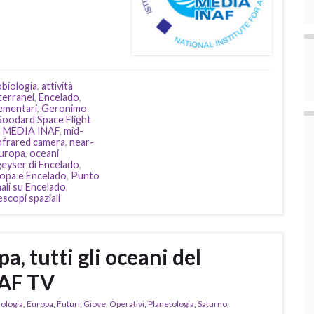
obiologia
,
attività
terranei
,
Encelado
,
lementari
,
Geronimo
oodard Space Flight
,
MEDIA INAF
,
mid-
nfrared camera
,
near-
Europa
,
oceani
eyser di Encelado
,
ropa e Encelado
,
Punto
ali su Encelado
,
escopi spaziali
, tutti gli oceani del
NAF TV
ologia
,
Europa
,
Futuri
,
Giove
,
Operativi
,
Planetologia
,
Saturno
,