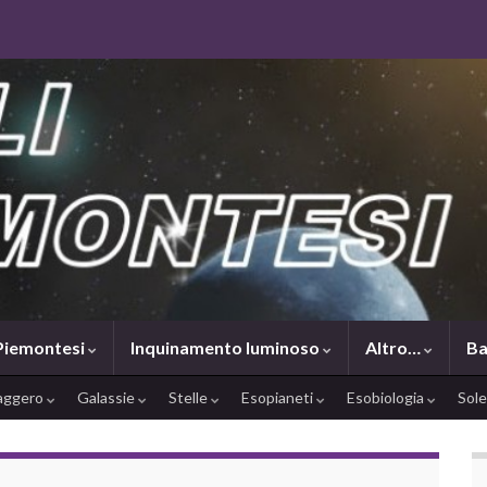
 Piemontesi
Inquinamento luminoso
Altro…
Ba
saggero
Galassie
Stelle
Esopianeti
Esobiologia
Sol