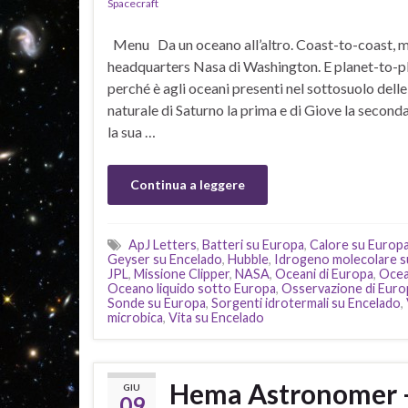
Spacecraft
Menu Da un oceano all’altro. Coast-to-coast, me
headquarters Nasa di Washington. E planet-to-p
perché è agli oceani presenti nel sottosuolo delle
naturale di Saturno la prima e di Giove la second
la sua …
Continua a leggere
ApJ Letters
,
Batteri su Europa
,
Calore su Europ
Geyser su Encelado
,
Hubble
,
Idrogeno molecolare s
JPL
,
Missione Clipper
,
NASA
,
Oceani di Europa
,
Ocea
Oceano liquido sotto Europa
,
Osservazione di Euro
Sonde su Europa
,
Sorgenti idrotermali su Encelado
,
microbica
,
Vita su Encelado
Hema Astronomer 
GIU
09