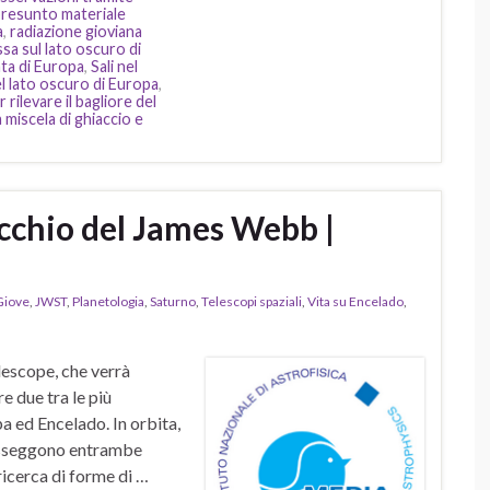
resunto materiale
a
,
radiazione gioviana
ssa sul lato oscuro di
ata di Europa
,
Sali nel
el lato oscuro di Europa
,
rilevare il bagliore del
miscela di ghiaccio e
occhio del James Webb |
Giove
,
JWST
,
Planetologia
,
Saturno
,
Telescopi spaziali
,
Vita su Encelado
,
escope, che verrà
e due tra le più
a ed Encelado. In orbita,
posseggono entrambe
 ricerca di forme di …