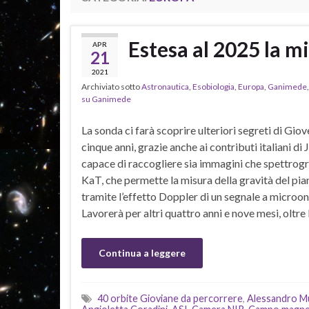
Estesa al 2025 la m
APR
21
2021
Archiviato sotto
Astronautica
,
Esobiologia
,
Europa
,
Ganimede
su Ganimede
La sonda ci farà scoprire ulteriori segreti di Giove
cinque anni, grazie anche ai contributi italiani di 
capace di raccogliere sia immagini che spettrog
KaT, che permette la misura della gravità del pia
tramite l’effetto Doppler di un segnale a microo
Lavorerà per altri quattro anni e nove mesi, oltre 
Continua a leggere
40 orbite Gioviane da percorrere
,
Alessandro M