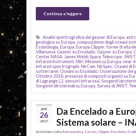
Continua a leggere
Analisi spettrografica dei geyser di Europa
,
astr
geologica su Europa
,
composizione degli oceani sot
Esobiologia
,
Europa
,
Europa Clipper
,
forme di vita e
Villanueva
,
Geyser su Encelado
,
Geyser su Europa
,
G
Center NASA
,
James Webb Space Telescope
,
JWST
infrared instrument
,
Miri
,
Missioni su Europa
,
near-i
infrared spectrograph
,
NirCam
,
NirSpec
,
Oceani di 
sotterranei
,
Oceani su Encelado
,
Osservazione dei g
Ottobre 2018
,
presenza di composti organici su Eu
di Lagrange L2
,
sensori infrarossi
,
Sorgenti idroterm
Sorgenti idrotermali su Europa
,
Survey di JWST
,
Tel
Da Encelado a Europa
APR
26
Sistema solare – I
2017
Archiviato sotto
Astronautica
,
Cassini
,
Clipper
,
Encelado
,
Esobi