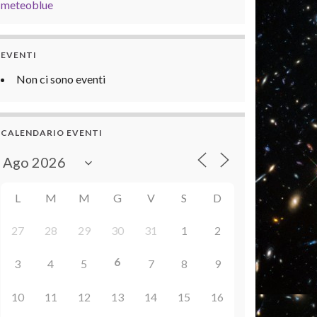
meteoblue
EVENTI
Non ci sono eventi
CALENDARIO EVENTI
L
M
M
G
V
S
D
27
28
29
30
31
1
2
6
3
4
5
7
8
9
10
11
12
13
14
15
16