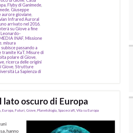
ico di Giove
,
Catia
opa
,
Flyby di Ganimede
,
mede
,
Giuseppe
 aurore gioviane
,
vian Infrared Auroral
uno arrivato nel 2016
,
terà su Giove a fine
,
Leonardo-
MEDIA INAF
,
Missione
e
,
misura
o subisce passando a
e tramite KaT
,
Misure di
bita polare di Giove
,
ove
,
ricerca delle origini
di Giove
,
Strutture
iversità La Sapienza di
l lato oscuro di Europa
a
,
Europa
,
Futuri
,
Giove
,
Planetologia
,
Spacecraft
,
Vita su Europa
cuni
asa, hanno