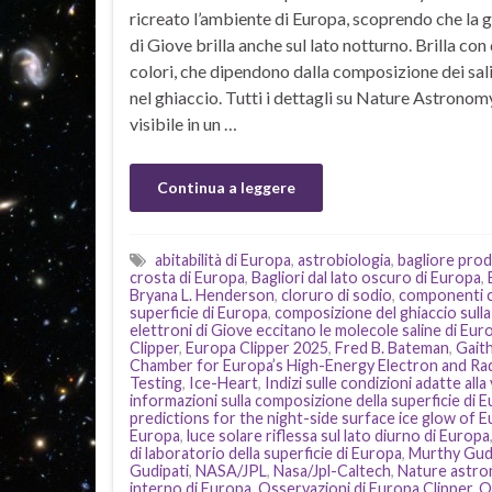
ricreato l’ambiente di Europa, scoprendo che la g
di Giove brilla anche sul lato notturno. Brilla con 
colori, che dipendono dalla composizione dei sali
nel ghiaccio. Tutti i dettagli su Nature Astronom
visibile in un …
Continua a leggere
abitabilità di Europa
,
astrobiologia
,
bagliore prodo
crosta di Europa
,
Bagliori dal lato oscuro di Europa
,
Bryana L. Henderson
,
cloruro di sodio
,
componenti ch
superficie di Europa
,
composizione del ghiaccio sulla
elettroni di Giove eccitano le molecole saline di Eur
Clipper
,
Europa Clipper 2025
,
Fred B. Bateman
,
Gait
Chamber for Europa’s High-Energy Electron and Ra
Testing
,
Ice-Heart
,
Indizi sulle condizioni adatte alla
informazioni sulla composizione della superficie di 
predictions for the night-side surface ice glow of 
Europa
,
luce solare riflessa sul lato diurno di Europa
di laboratorio della superficie di Europa
,
Murthy Gud
Gudipati
,
NASA/JPL
,
Nasa/Jpl-Caltech
,
Nature astr
interno di Europa
,
Osservazioni di Europa Clipper
,
O