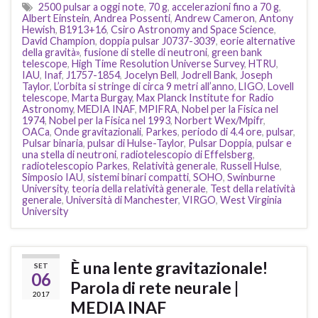
2500 pulsar a oggi note
,
70 g
,
accelerazioni fino a 70 g
,
Albert Einstein
,
Andrea Possenti
,
Andrew Cameron
,
Antony
Hewish
,
B1913+16
,
Csiro Astronomy and Space Science
,
David Champion
,
doppia pulsar J0737-3039
,
eorie alternative
della gravità»
,
fusione di stelle di neutroni
,
green bank
telescope
,
High Time Resolution Universe Survey
,
HTRU
,
IAU
,
Inaf
,
J1757-1854
,
Jocelyn Bell
,
Jodrell Bank
,
Joseph
Taylor
,
L’orbita si stringe di circa 9 metri all’anno
,
LIGO
,
Lovell
telescope
,
Marta Burgay
,
Max Planck Institute for Radio
Astronomy
,
MEDIA INAF
,
MPIFRA
,
Nobel per la Fisica nel
1974
,
Nobel per la Fisica nel 1993
,
Norbert Wex/Mpifr
,
OACa
,
Onde gravitazionali
,
Parkes
,
periodo di 4.4 ore
,
pulsar
,
Pulsar binaria
,
pulsar di Hulse-Taylor
,
Pulsar Doppia
,
pulsar e
una stella di neutroni
,
radiotelescopio di Effelsberg
,
radiotelescopio Parkes
,
Relatività generale
,
Russell Hulse
,
Simposio IAU
,
sistemi binari compatti
,
SOHO
,
Swinburne
University
,
teoria della relatività generale
,
Test della relatività
generale
,
Università di Manchester
,
VIRGO
,
West Virginia
University
È una lente gravitazionale!
SET
06
Parola di rete neurale |
2017
MEDIA INAF