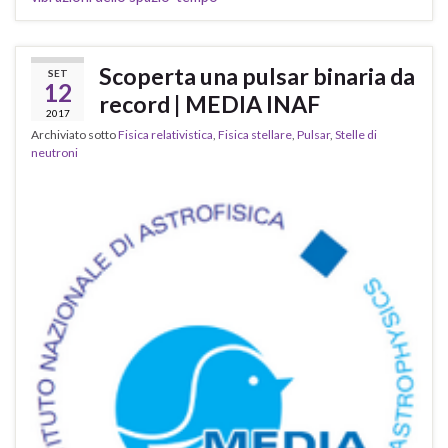
Scoperta una pulsar binaria da
SET
12
record | MEDIA INAF
2017
Archiviato sotto
Fisica relativistica
,
Fisica stellare
,
Pulsar
,
Stelle di
neutroni