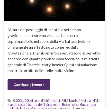
Misure del passaggio di una stella nel campo
gravitazionale estremo vicino al buco nero
supermassiccio nel cuore della Via Lattea rivelano
chiaramente un effetto noto come redshift
gravitazionale. I cambiamenti osservati sono in perfetto
accordo con quanto previsto dalla teoria della relatività
generale di Einstein. .entry-header Questa simulazione
mostra le orbite delle stelle molto vicine …
Continua a leggere
0.003c
,
20 miliardi di chilometri
,
25M Km/h
,
26mila al
,
4M di
masse solari
,
banda dell’infrarosso
,
Buco nero
,
Buco nero
della via lattea
,
Buco nero supermassiccio
,
Campo