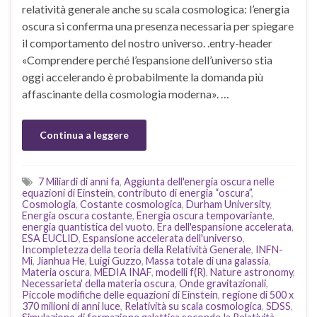
relatività generale anche su scala cosmologica: l’energia
oscura si conferma una presenza necessaria per spiegare
il comportamento del nostro universo. .entry-header
«Comprendere perché l’espansione dell’universo stia
oggi accelerando è probabilmente la domanda più
affascinante della cosmologia moderna». …
Continua a leggere
7 Miliardi di anni fa
,
Aggiunta dell'energia oscura nelle
equazioni di Einstein
,
contributo di energia “oscura”
,
Cosmologia
,
Costante cosmologica
,
Durham University
,
Energia oscura costante
,
Energia oscura tempovariante
,
energia quantistica del vuoto
,
Era dell'espansione accelerata
,
ESA EUCLID
,
Espansione accelerata dell'universo
,
Incompletezza della teoria della Relatività Generale
,
INFN-
Mi
,
Jianhua He
,
Luigi Guzzo
,
Massa totale di una galassia
,
Materia oscura
,
MEDIA INAF
,
modelli f(R)
,
Nature astronomy
,
Necessarieta' della materia oscura
,
Onde gravitazionali
,
Piccole modifiche delle equazioni di Einstein
,
regione di 500 x
370 milioni di anni luce
,
Relatività su scala cosmologica
,
SDSS
,