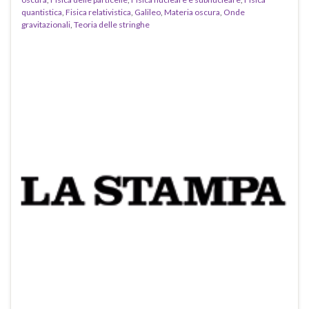
quantistica
,
Fisica relativistica
,
Galileo
,
Materia oscura
,
Onde
gravitazionali
,
Teoria delle stringhe