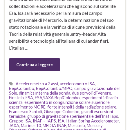
sollecitazioni e accelerazioni che agiscono sul satellite
Esa. Isa sarà necessario per la misura del campo
gravitazionale di Mercurio, la determinazione del suo
stato rotazionale e la verifica di alcune previsioni della
Teoria della relatività generale .entry-header Alta
sensibilità e tecnologia all’italiana di cui andar fieri.
L’Italian …
Continua a leggere
Accelerometro a 3 assi
,
accelerometro ISA
,
BepiColombo
,
BepiColombo/MPO
,
campo gravitazionale del
Sole
,
dinamica interna della sonda
,
due sorvoli di Venere
,
Einstein
,
ESA
,
ESA/JAXA BepiColombo
,
esperimenti di radio-
scienza
,
esperimento in congiunzione solare superiore
,
esperimento MORE
,
forte intensità della radiazione solare
,
Francesco Santoli
,
Giuseppe Colombo
,
grandi escursioni
termiche
,
gruppo di gravitazione sperimentale dell’Inaf Iaps
,
Gruppo ISA
,
INAF – IAPS
,
ISA
,
Italian Spring Accelerometer
,
JAXA
,
Mariner 10
,
MEDIA INAF
,
Mercurio
,
Mercury