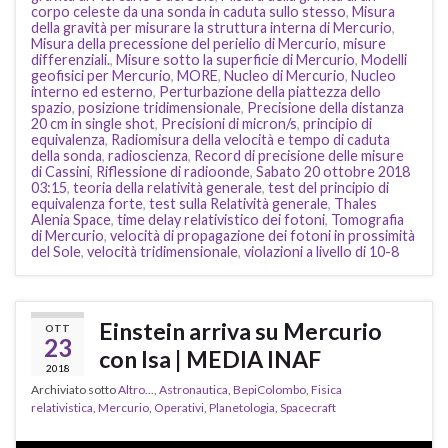
corpo celeste da una sonda in caduta sullo stesso
,
Misura
della gravità per misurare la struttura interna di Mercurio
,
Misura della precessione del perielio di Mercurio
,
misure
differenziali.
,
Misure sotto la superficie di Mercurio
,
Modelli
geofisici per Mercurio
,
MORE
,
Nucleo di Mercurio
,
Nucleo
interno ed esterno
,
Perturbazione della piattezza dello
spazio
,
posizione tridimensionale
,
Precisione della distanza
20 cm in single shot
,
Precisioni di micron/s
,
principio di
equivalenza
,
Radiomisura della velocità e tempo di caduta
della sonda
,
radioscienza
,
Record di precisione delle misure
di Cassini
,
Riflessione di radioonde
,
Sabato 20 ottobre 2018
03:15
,
teoria della relatività generale
,
test del principio di
equivalenza forte
,
test sulla Relatività generale
,
Thales
Alenia Space
,
time delay relativistico dei fotoni
,
Tomografia
di Mercurio
,
velocità di propagazione dei fotoni in prossimità
del Sole
,
velocità tridimensionale
,
violazioni a livello di 10-8
Einstein arriva su Mercurio
OTT
23
con Isa | MEDIA INAF
2018
Archiviato sotto
Altro...
,
Astronautica
,
BepiColombo
,
Fisica
relativistica
,
Mercurio
,
Operativi
,
Planetologia
,
Spacecraft