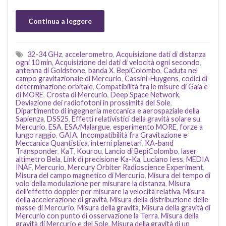
Continua a leggere
32-34 GHz
,
accelerometro
,
Acquisizione dati di distanza
ogni 10 min
,
Acquisizione dei dati di velocità ogni secondo
,
antenna di Goldstone
,
banda X
,
BepiColombo
,
Caduta nel
campo gravitazionale di Mercurio
,
Cassini-Huygens
,
codici di
determinazione orbitale
,
Compatibilità fra le misure di Gaia e
di MORE
,
Crosta di Mercurio
,
Deep Space Network
,
Deviazione dei radiofotoni in prossimità del Sole
,
Dipartimento di ingegneria meccanica e aerospaziale della
Sapienza
,
DSS25
,
Effetti relativistici della gravità solare su
Mercurio
,
ESA
,
ESA/Malargue
,
esperimento MORE
,
forze a
lungo raggio
,
GAIA
,
Incompatibilità fra Gravitazione e
Meccanica Quantistica
,
interni planetari
,
KA-band
Transponder
,
KaT
,
Kourou
,
Lancio di BepiColombo
,
laser
altimetro Bela
,
Link di precisione Ka-Ka
,
Luciano Iess
,
MEDIA
INAF
,
Mercurio
,
Mercury Orbiter Radioscience Experiment
,
Misura del campo magnetico di Mercurio
,
Misura del tempo di
volo della modulazione per misurare la distanza
,
Misura
dell'effetto doppler per misurare la velocità relativa
,
Misura
della accelerazione di gravità
,
Misura della distribuzione delle
masse di Mercurio
,
Misura della gravità
,
Misura della gravità di
Mercurio con punto di osservazione la Terra
,
Misura della
gravità di Mercurio e del Sole
,
Misura della gravità di un