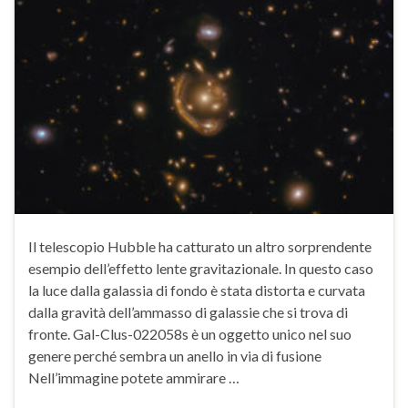
Il telescopio Hubble ha catturato un altro sorprendente
esempio dell’effetto lente gravitazionale. In questo caso
la luce dalla galassia di fondo è stata distorta e curvata
dalla gravità dell’ammasso di galassie che si trova di
fronte. Gal-Clus-022058s è un oggetto unico nel suo
genere perché sembra un anello in via di fusione
Nell’immagine potete ammirare …