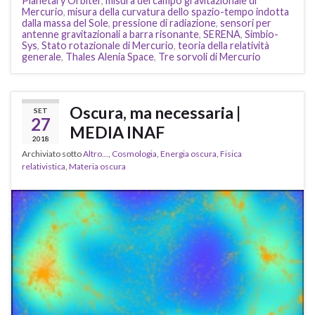
Planetary Orbiter
,
misura del campo gravitazionale di
Mercurio
,
misura della curvatura dello spazio-tempo indotta
dalla massa del Sole
,
pressione di radiazione
,
sensori per
antenne gravitazionali a barra risonante
,
SERENA
,
Simbio-
Sys
,
Stato rotazionale di Mercurio
,
teoria della relatività
generale
,
Thales Alenia Space
,
Tre sorvoli di Mercurio
Oscura, ma necessaria |
SET
27
MEDIA INAF
2018
Archiviato sotto
Altro...
,
Cosmologia
,
Energia oscura
,
Fisica
relativistica
,
Materia oscura