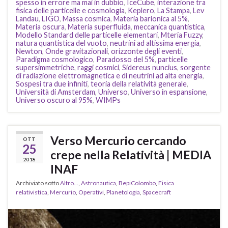
spesso in errore ma mai in dubbio
,
IceCube
,
interazione tra
fisica delle particelle e cosmologia
,
Keplero
,
La Stampa
,
Lev
Landau
,
LIGO
,
Massa cosmica
,
Materia barionica al 5%
,
Materia oscura
,
Materia superfluida
,
meccanica quantistica
,
Modello Standard delle particelle elementari
,
Mteria Fuzzy
,
natura quantistica del vuoto
,
neutrini ad altissima energia
,
Newton
,
Onde gravitazionali
,
orizzonte degli eventi
,
Paradigma cosmologico
,
Paradosso del 5%
,
particelle
supersimmetriche
,
raggi cosmici
,
Sidereus nuncius
,
sorgente
di radiazione elettromagnetica e di neutrini ad alta energia
,
Sospesi tra due infiniti
,
teoria della relatività generale
,
Università di Amsterdam
,
Universo
,
Universo in espansione
,
Universo oscuro al 95%
,
WIMPs
Verso Mercurio cercando
OTT
25
crepe nella Relatività | MEDIA
2018
INAF
Archiviato sotto
Altro...
,
Astronautica
,
BepiColombo
,
Fisica
relativistica
,
Mercurio
,
Operativi
,
Planetologia
,
Spacecraft