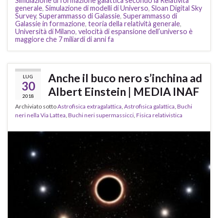
Simulazione di formazione galattica secondo la Relatività
generale
,
Simulazione di modelli di Universo
,
Sloan Digital Sky
Survey
,
Superammasso di Galassie
,
Superammasso di
Galassie in formazione
,
teoria della relatività generale
,
Università di Milano
,
velocità di espansione dell’universo è
maggiore che 7 miliardi di anni fa
Anche il buco nero s’inchina ad
LUG
30
Albert Einstein | MEDIA INAF
2018
Archiviato sotto
Astrofisica extragalattica
,
Astrofisica galattica
,
Buchi
neri nella Via Lattea
,
Buchi neri supermassicci
,
Fisica relativistica