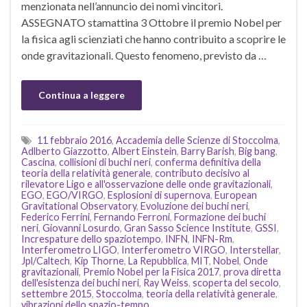
menzionata nell’annuncio dei nomi vincitori.
ASSEGNATO stamattina 3 Ottobre il premio Nobel per
la fisica agli scienziati che hanno contribuito a scoprire le
onde gravitazionali. Questo fenomeno, previsto da …
Continua a leggere
11 febbraio 2016
,
Accademia delle Scienze di Stoccolma
,
Adlberto Giazzotto
,
Albert Einstein
,
Barry Barish
,
Big bang
,
Cascina
,
collisioni di buchi neri
,
conferma definitiva della
teoria della relatività generale
,
contributo decisivo al
rilevatore Ligo e all'osservazione delle onde gravitazionali
,
EGO
,
EGO/VIRGO
,
Esplosioni di supernova
,
European
Gravitational Observatory
,
Evoluzione dei buchi neri
,
Federico Ferrini
,
Fernando Ferroni
,
Formazione dei buchi
neri
,
Giovanni Losurdo
,
Gran Sasso Science Institute
,
GSSI
,
Increspature dello spaziotempo
,
INFN
,
INFN-Rm
,
Interferometro LIGO
,
Interferometro VIRGO
,
Interstellar
,
Jpl/Caltech
,
Kip Thorne
,
La Repubblica
,
MIT
,
Nobel
,
Onde
gravitazionali
,
Premio Nobel per la Fisica 2017
,
prova diretta
dell'esistenza dei buchi neri
,
Ray Weiss
,
scoperta del secolo
,
settembre 2015
,
Stoccolma
,
teoria della relatività generale
,
vibrazioni dello spazio-tempo