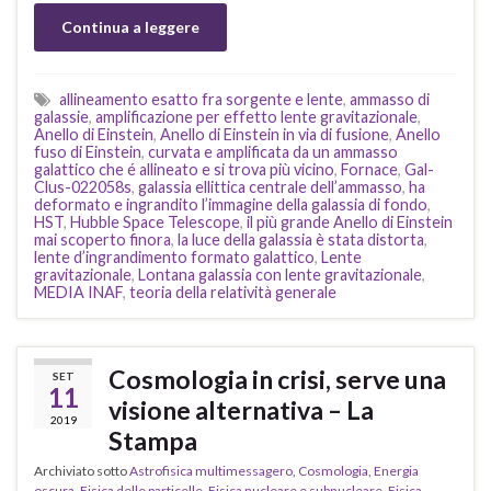
Continua a leggere
allineamento esatto fra sorgente e lente
,
ammasso di
galassie
,
amplificazione per effetto lente gravitazionale
,
Anello di Einstein
,
Anello di Einstein in via di fusione
,
Anello
fuso di Einstein
,
curvata e amplificata da un ammasso
galattico che é allineato e si trova più vicino
,
Fornace
,
Gal-
Clus-022058s
,
galassia ellittica centrale dell’ammasso
,
ha
deformato e ingrandito l’immagine della galassia di fondo
,
HST
,
Hubble Space Telescope
,
il più grande Anello di Einstein
mai scoperto finora
,
la luce della galassia è stata distorta
,
lente d’ingrandimento formato galattico
,
Lente
gravitazionale
,
Lontana galassia con lente gravitazionale
,
MEDIA INAF
,
teoria della relatività generale
Cosmologia in crisi, serve una
SET
11
visione alternativa – La
2019
Stampa
Archiviato sotto
Astrofisica multimessagero
,
Cosmologia
,
Energia
oscura
,
Fisica delle particelle
,
Fisica nucleare e subnucleare
,
Fisica