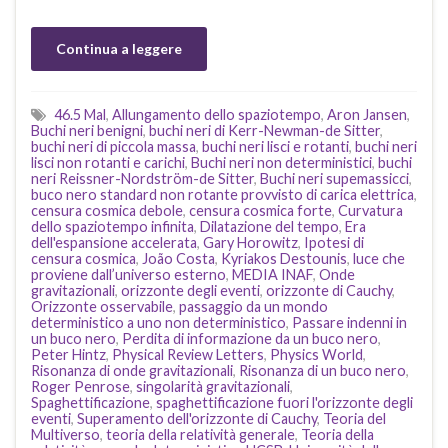
Continua a leggere
46.5 Mal
,
Allungamento dello spaziotempo
,
Aron Jansen
,
Buchi neri benigni
,
buchi neri di Kerr-Newman-de Sitter
,
buchi neri di piccola massa
,
buchi neri lisci e rotanti
,
buchi neri
lisci non rotanti e carichi
,
Buchi neri non deterministici
,
buchi
neri Reissner-Nordström-de Sitter
,
Buchi neri supemassicci
,
buco nero standard non rotante provvisto di carica elettrica
,
censura cosmica debole
,
censura cosmica forte
,
Curvatura
dello spaziotempo infinita
,
Dilatazione del tempo
,
Era
dell'espansione accelerata
,
Gary Horowitz
,
Ipotesi di
censura cosmica
,
João Costa
,
Kyriakos Destounis
,
luce che
proviene dall’universo esterno
,
MEDIA INAF
,
Onde
gravitazionali
,
orizzonte degli eventi
,
orizzonte di Cauchy
,
Orizzonte osservabile
,
passaggio da un mondo
deterministico a uno non deterministico
,
Passare indenni in
un buco nero
,
Perdita di informazione da un buco nero
,
Peter Hintz
,
Physical Review Letters
,
Physics World
,
Risonanza di onde gravitazionali
,
Risonanza di un buco nero
,
Roger Penrose
,
singolarità gravitazionali
,
Spaghettificazione
,
spaghettificazione fuori l'orizzonte degli
eventi
,
Superamento dell'orizzonte di Cauchy
,
Teoria del
Multiverso
,
teoria della relatività generale
,
Teoria della