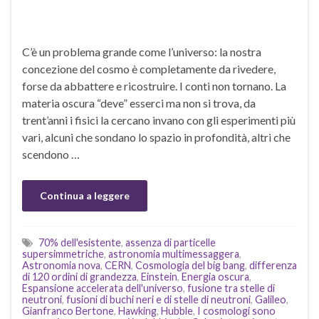
C’è un problema grande come l’universo: la nostra
concezione del cosmo è completamente da rivedere,
forse da abbattere e ricostruire. I conti non tornano. La
materia oscura “deve” esserci ma non si trova, da
trent’anni i fisici la cercano invano con gli esperimenti più
vari, alcuni che sondano lo spazio in profondità, altri che
scendono …
Continua a leggere
70% dell'esistente
,
assenza di particelle
supersimmetriche
,
astronomia multimessaggera
,
Astronomia nova
,
CERN
,
Cosmologia del big bang
,
differenza
di 120 ordini di grandezza
,
Einstein
,
Energia oscura
,
Espansione accelerata dell'universo
,
fusione tra stelle di
neutroni
,
fusioni di buchi neri e di stelle di neutroni
,
Galileo
,
Gianfranco Bertone
,
Hawking
,
Hubble
,
I cosmologi sono