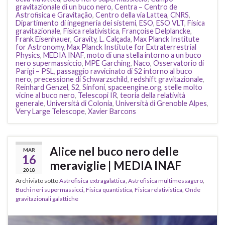
gravitazionale di un buco nero
,
Centra – Centro de
Astroﬁsica e Gravitação
,
Centro della via Lattea
,
CNRS
,
Dipartimento di ingegneria dei sistemi
,
ESO
,
ESO VLT
,
Fisica
gravitazionale
,
Fisica relativistica
,
Françoise Delplancke
,
Frank Eisenhauer
,
Gravity
,
L. Calçada
,
Max Planck Institute
for Astronomy
,
Max Planck Institute for Extraterrestrial
Physics
,
MEDIA INAF
,
moto di una stella intorno a un buco
nero supermassiccio
,
MPE Garching
,
Naco
,
Osservatorio di
Parigi – PSL
,
passaggio ravvicinato di S2 intorno al buco
nero
,
precessione di Schwarzschild
,
redshift gravitazionale
,
Reinhard Genzel
,
S2
,
Sinfoni
,
spaceengine.org
,
stelle molto
vicine al buco nero
,
Telescopi IR
,
teoria della relatività
generale
,
Università di Colonia
,
Università di Grenoble Alpes
,
Very Large Telescope
,
Xavier Barcons
Alice nel buco nero delle
MAR
16
meraviglie | MEDIA INAF
2018
Archiviato sotto
Astrofisica extragalattica
,
Astrofisica multimessagero
,
Buchi neri supermassicci
,
Fisica quantistica
,
Fisica relativistica
,
Onde
gravitazionali galattiche