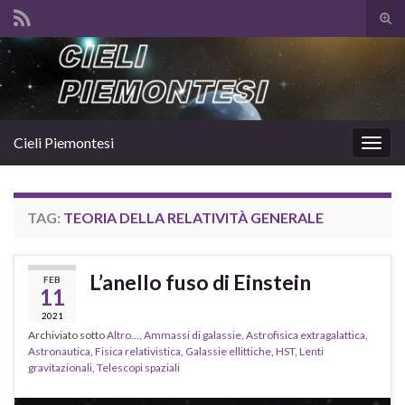
Atti
il
Search for:
mod
di
rice
Cieli Piemontesi
Attiv
la
navig
TAG:
TEORIA DELLA RELATIVITÀ GENERALE
L’anello fuso di Einstein
FEB
11
2021
Archiviato sotto
Altro...
,
Ammassi di galassie
,
Astrofisica extragalattica
,
Astronautica
,
Fisica relativistica
,
Galassie ellittiche
,
HST
,
Lenti
gravitazionali
,
Telescopi spaziali