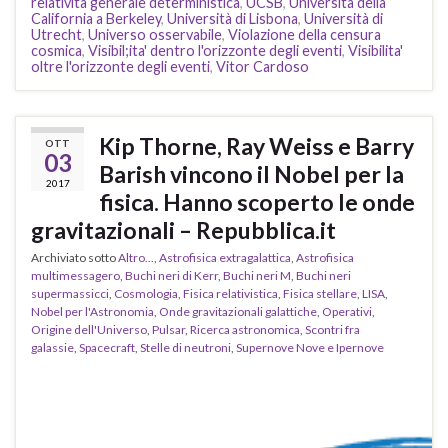
relatività generale deterministica
,
UCSB
,
Università della
California a Berkeley
,
Università di Lisbona
,
Università di
Utrecht
,
Universo osservabile
,
Violazione della censura
cosmica
,
Visibil;ita' dentro l'orizzonte degli eventi
,
Visibilita'
oltre l'orizzonte degli eventi
,
Vitor Cardoso
Kip Thorne, Ray Weiss e Barry
OTT
03
Barish vincono il Nobel per la
2017
fisica. Hanno scoperto le onde
gravitazionali – Repubblica.it
Archiviato sotto
Altro...
,
Astrofisica extragalattica
,
Astrofisica
multimessagero
,
Buchi neri di Kerr
,
Buchi neri M
,
Buchi neri
supermassicci
,
Cosmologia
,
Fisica relativistica
,
Fisica stellare
,
LISA
,
Nobel per l'Astronomia
,
Onde gravitazionali galattiche
,
Operativi
,
Origine dell'Universo
,
Pulsar
,
Ricerca astronomica
,
Scontri fra
galassie
,
Spacecraft
,
Stelle di neutroni
,
Supernove Nove e Ipernove