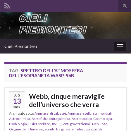
Atti
il
Search for:
mod
di
rice
Cieli Piemontesi
Attiv
la
navig
TAG:
SPETTRO DELL’ATMOSFERA
DELL’ESOPIANETA WASP-96B
Webb, cinque meraviglie
LUG
13
dell’universo che verra
2022
Archiviato sotto
Ammassi di galassie
,
Ammassi stellari primordiali
,
Astrochimica
,
Astrofisica extragalattica
,
Astronautica
,
Cosmologia
,
Esobiologia
,
Fisica stellare
,
JWST
,
Lenti gravitazionali
,
Nebulose
,
Origine dell'Universo
,
Scontri fra galassie
,
Telescopi spaziali