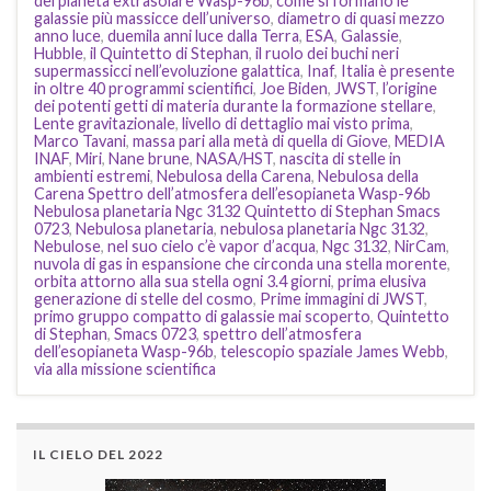
del pianeta extrasolare Wasp-96b
,
come si formano le
galassie più massicce dell’universo
,
diametro di quasi mezzo
anno luce
,
duemila anni luce dalla Terra
,
ESA
,
Galassie
,
Hubble
,
il Quintetto di Stephan
,
il ruolo dei buchi neri
supermassicci nell’evoluzione galattica
,
Inaf
,
Italia è presente
in oltre 40 programmi scientifici
,
Joe Biden
,
JWST
,
l’origine
dei potenti getti di materia durante la formazione stellare
,
Lente gravitazionale
,
livello di dettaglio mai visto prima
,
Marco Tavani
,
massa pari alla metà di quella di Giove
,
MEDIA
INAF
,
Miri
,
Nane brune
,
NASA/HST
,
nascita di stelle in
ambienti estremi
,
Nebulosa della Carena
,
Nebulosa della
Carena Spettro dell’atmosfera dell’esopianeta Wasp-96b
Nebulosa planetaria Ngc 3132 Quintetto di Stephan Smacs
0723
,
Nebulosa planetaria
,
nebulosa planetaria Ngc 3132
,
Nebulose
,
nel suo cielo c’è vapor d’acqua
,
Ngc 3132
,
NirCam
,
nuvola di gas in espansione che circonda una stella morente
,
orbita attorno alla sua stella ogni 3.4 giorni
,
prima elusiva
generazione di stelle del cosmo
,
Prime immagini di JWST
,
primo gruppo compatto di galassie mai scoperto
,
Quintetto
di Stephan
,
Smacs 0723
,
spettro dell’atmosfera
dell’esopianeta Wasp-96b
,
telescopio spaziale James Webb
,
via alla missione scientifica
IL CIELO DEL 2022