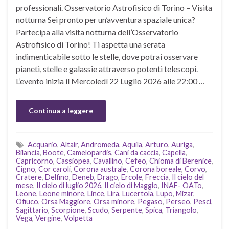
professionali. Osservatorio Astrofisico di Torino – Visita
notturna Sei pronto per un’avventura spaziale unica?
Partecipa alla visita notturna dell’Osservatorio
Astrofisico di Torino! Ti aspetta una serata
indimenticabile sotto le stelle, dove potrai osservare
pianeti, stelle e galassie attraverso potenti telescopi.
L’evento inizia il Mercoledì 22 Luglio 2026 alle 22:00 …
Continua a leggere
Acquario
,
Altair
,
Andromeda
,
Aquila
,
Arturo
,
Auriga
,
Bilancia
,
Boote
,
Camelopardis
,
Cani da caccia
,
Capella
,
Capricorno
,
Cassiopea
,
Cavallino
,
Cefeo
,
Chioma di Berenice
,
Cigno
,
Cor caroli
,
Corona australe
,
Corona boreale
,
Corvo
,
Cratere
,
Delfino
,
Deneb
,
Drago
,
Ercole
,
Freccia
,
Il cielo del
mese
,
Il cielo di luglio 2026
,
Il cielo di Maggio
,
INAF- OATo
,
Leone
,
Leone minore
,
Lince
,
Lira
,
Lucertola
,
Lupo
,
Mizar
,
Ofiuco
,
Orsa Maggiore
,
Orsa minore
,
Pegaso
,
Perseo
,
Pesci
,
Sagittario
,
Scorpione
,
Scudo
,
Serpente
,
Spica
,
Triangolo
,
Vega
,
Vergine
,
Volpetta