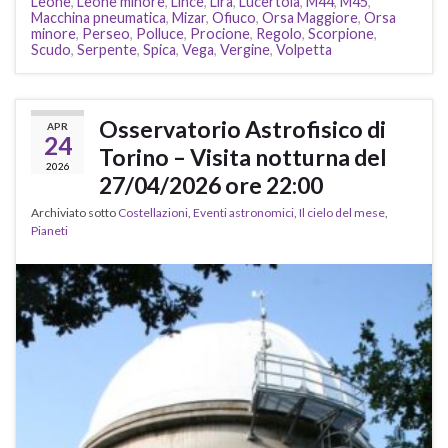
Leone
,
Leone minore
,
Lince
,
Lira
,
Lucertola
,
M44
,
M45
,
Macchina pneumatica
,
Mizar
,
Ofiuco
,
Orsa Maggiore
,
Orsa
minore
,
Perseo
,
Polluce
,
Procione
,
Regolo
,
Scorpione
,
Scudo
,
Serpente
,
Spica
,
Vega
,
Vergine
,
Volpetta
Osservatorio Astrofisico di
APR
24
Torino – Visita notturna del
2026
27/04/2026 ore 22:00
Archiviato sotto
Costellazioni
,
Eventi astronomici
,
Il cielo del mese
,
Pianeti