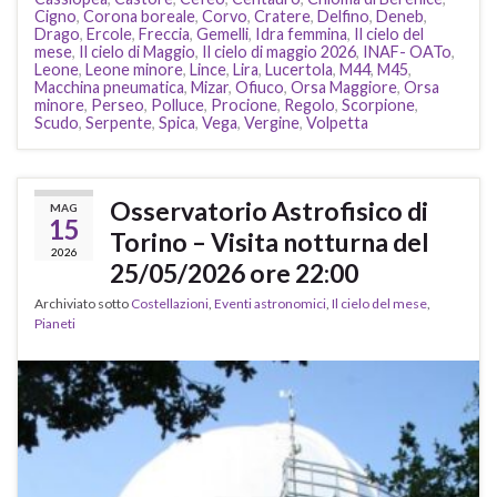
Cigno
,
Corona boreale
,
Corvo
,
Cratere
,
Delfino
,
Deneb
,
Drago
,
Ercole
,
Freccia
,
Gemelli
,
Idra femmina
,
Il cielo del
mese
,
Il cielo di Maggio
,
Il cielo di maggio 2026
,
INAF- OATo
,
Leone
,
Leone minore
,
Lince
,
Lira
,
Lucertola
,
M44
,
M45
,
Macchina pneumatica
,
Mizar
,
Ofiuco
,
Orsa Maggiore
,
Orsa
minore
,
Perseo
,
Polluce
,
Procione
,
Regolo
,
Scorpione
,
Scudo
,
Serpente
,
Spica
,
Vega
,
Vergine
,
Volpetta
Osservatorio Astrofisico di
MAG
15
Torino – Visita notturna del
2026
25/05/2026 ore 22:00
Archiviato sotto
Costellazioni
,
Eventi astronomici
,
Il cielo del mese
,
Pianeti