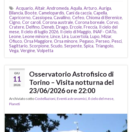
Acquario
,
Altair
,
Andromeda
,
Aquila
,
Arturo
,
Auriga
,
Bilancia
,
Boote
,
Camelopardis
,
Cani da caccia
,
Capella
,
Capricorno
,
Cassiopea
,
Cavallino
,
Cefeo
,
Chioma di Berenice
,
Cigno
,
Cor caroli
,
Corona australe
,
Corona boreale
,
Corvo
,
Cratere
,
Delfino
,
Deneb
,
Drago
,
Ercole
,
Freccia
,
Il cielo del
mese
,
Il cielo di luglio 2026
,
Il cielo di Maggio
,
INAF- OATo
,
Leone
,
Leone minore
,
Lince
,
Lira
,
Lucertola
,
Lupo
,
Mizar
,
Ofiuco
,
Orsa Maggiore
,
Orsa minore
,
Pegaso
,
Perseo
,
Pesci
,
Sagittario
,
Scorpione
,
Scudo
,
Serpente
,
Spica
,
Triangolo
,
Vega
,
Vergine
,
Volpetta
Osservatorio Astrofisico di
GIU
11
Torino – Visita notturna del
2026
23/06/2026 ore 22:00
Archiviato sotto
Costellazioni
,
Eventi astronomici
,
Il cielo del mese
,
Pianeti