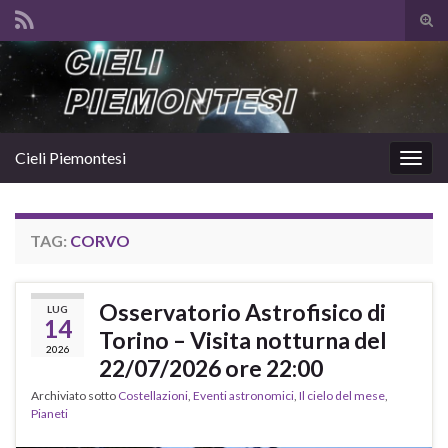
Atti
il
Search for:
mod
di
rice
Cieli Piemontesi
Attiv
la
navig
TAG:
CORVO
Osservatorio Astrofisico di
LUG
14
Torino – Visita notturna del
2026
22/07/2026 ore 22:00
Archiviato sotto
Costellazioni
,
Eventi astronomici
,
Il cielo del mese
,
Pianeti