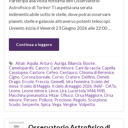
Partecipa alla visita notturna dell’Osservatorio
Astrofisico di Torino! Ti aspetta una serata
indimenticabile sotto le stelle, dove potrai osservare
pianeti, stelle e galassie attraverso potenti telescopi.
L’evento inizia il Venerdì 23 Giugno 2026 alle 22:00 …
Continua a leggere
Altair
,
Aquila
,
Arturo
,
Auriga
,
Bilancia
,
Boote
,
Camelopardis
,
Cancro
,
Cane minore
,
Cani da caccia
,
Capella
,
Cassiopea
,
Castore
,
Cefeo
,
Centauro
,
Chioma di Berenice
,
Cigno
,
Corona boreale
,
Corvo
,
Cratere
,
Delfino
,
Deneb
,
Drago
,
Ercole
,
Freccia
,
Gemelli
,
Idra femmina
,
Il cielo del
mese
,
Il cielo di Maggio
,
Il cielo di maggio 2026
,
INAF- OATo
,
Leone
,
Leone minore
,
Lince
,
Lira
,
Lucertola
,
M44
,
M45
,
Macchina pneumatica
,
Mizar
,
Ofiuco
,
Orsa Maggiore
,
Orsa
minore
,
Perseo
,
Polluce
,
Procione
,
Regolo
,
Scorpione
,
Scudo
,
Serpente
,
Spica
,
Vega
,
Vergine
,
Volpetta
Osservatorio Astrofisico di
GIU