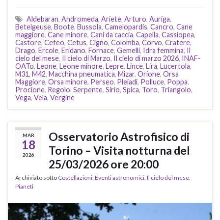
Aldebaran
,
Andromeda
,
Ariete
,
Arturo
,
Auriga
,
Betelgeuse
,
Boote
,
Bussola
,
Camelopardis
,
Cancro
,
Cane
maggiore
,
Cane minore
,
Cani da caccia
,
Capella
,
Cassiopea
,
Castore
,
Cefeo
,
Cetus
,
Cigno
,
Colomba
,
Corvo
,
Cratere
,
Drago
,
Ercole
,
Eridano
,
Fornace
,
Gemelli
,
Idra femmina
,
Il
cielo del mese
,
Il cielo di Marzo
,
Il cielo di marzo 2026
,
INAF-
OATo
,
Leone
,
Leone minore
,
Lepre
,
Lince
,
Lira
,
Lucertola
,
M31
,
M42
,
Macchina pneumatica
,
Mizar
,
Orione
,
Orsa
Maggiore
,
Orsa minore
,
Perseo
,
Pleiadi
,
Polluce
,
Poppa
,
Procione
,
Regolo
,
Serpente
,
Sirio
,
Spica
,
Toro
,
Triangolo
,
Vega
,
Vela
,
Vergine
Osservatorio Astrofisico di
MAR
18
Torino – Visita notturna del
2026
25/03/2026 ore 20:00
Archiviato sotto
Costellazioni
,
Eventi astronomici
,
Il cielo del mese
,
Pianeti