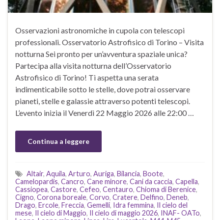
Osservazioni astronomiche in cupola con telescopi
professionali. Osservatorio Astrofisico di Torino – Visita
notturna Sei pronto per un’avventura spaziale unica?
Partecipa alla visita notturna dell’Osservatorio
Astrofisico di Torino! Ti aspetta una serata
indimenticabile sotto le stelle, dove potrai osservare
pianeti, stelle e galassie attraverso potenti telescopi.
L’evento inizia il Venerdì 22 Maggio 2026 alle 22:00 …
Continua a leggere
Altair
,
Aquila
,
Arturo
,
Auriga
,
Bilancia
,
Boote
,
Camelopardis
,
Cancro
,
Cane minore
,
Cani da caccia
,
Capella
,
Cassiopea
,
Castore
,
Cefeo
,
Centauro
,
Chioma di Berenice
,
Cigno
,
Corona boreale
,
Corvo
,
Cratere
,
Delfino
,
Deneb
,
Drago
,
Ercole
,
Freccia
,
Gemelli
,
Idra femmina
,
Il cielo del
mese
,
Il cielo di Maggio
,
Il cielo di maggio 2026
,
INAF- OATo
,