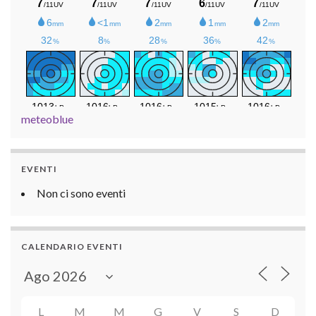
meteoblue
EVENTI
Non ci sono eventi
CALENDARIO EVENTI
L
M
M
G
V
S
D