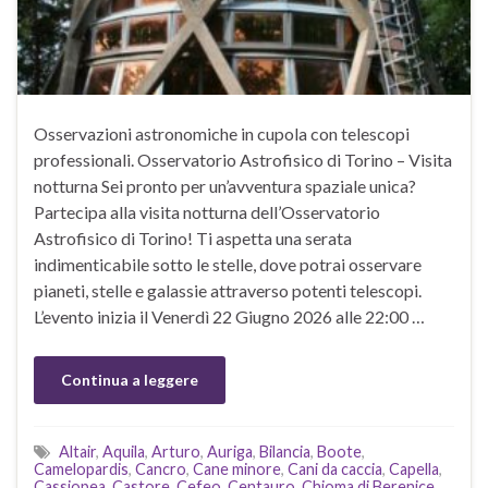
Osservazioni astronomiche in cupola con telescopi
professionali. Osservatorio Astrofisico di Torino – Visita
notturna Sei pronto per un’avventura spaziale unica?
Partecipa alla visita notturna dell’Osservatorio
Astrofisico di Torino! Ti aspetta una serata
indimenticabile sotto le stelle, dove potrai osservare
pianeti, stelle e galassie attraverso potenti telescopi.
L’evento inizia il Venerdì 22 Giugno 2026 alle 22:00 …
Continua a leggere
Altair
,
Aquila
,
Arturo
,
Auriga
,
Bilancia
,
Boote
,
Camelopardis
,
Cancro
,
Cane minore
,
Cani da caccia
,
Capella
,
Cassiopea
,
Castore
,
Cefeo
,
Centauro
,
Chioma di Berenice
,