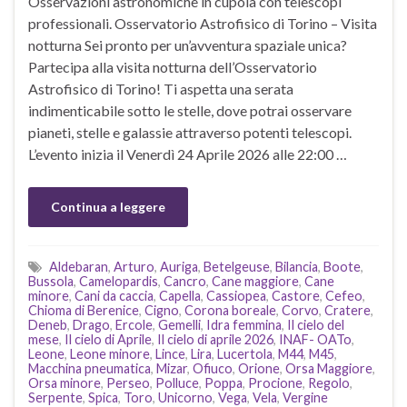
Osservazioni astronomiche in cupola con telescopi
professionali. Osservatorio Astrofisico di Torino – Visita
notturna Sei pronto per un’avventura spaziale unica?
Partecipa alla visita notturna dell’Osservatorio
Astrofisico di Torino! Ti aspetta una serata
indimenticabile sotto le stelle, dove potrai osservare
pianeti, stelle e galassie attraverso potenti telescopi.
L’evento inizia il Venerdì 24 Aprile 2026 alle 22:00 …
Continua a leggere
Aldebaran
,
Arturo
,
Auriga
,
Betelgeuse
,
Bilancia
,
Boote
,
Bussola
,
Camelopardis
,
Cancro
,
Cane maggiore
,
Cane
minore
,
Cani da caccia
,
Capella
,
Cassiopea
,
Castore
,
Cefeo
,
Chioma di Berenice
,
Cigno
,
Corona boreale
,
Corvo
,
Cratere
,
Deneb
,
Drago
,
Ercole
,
Gemelli
,
Idra femmina
,
Il cielo del
mese
,
Il cielo di Aprile
,
Il cielo di aprile 2026
,
INAF- OATo
,
Leone
,
Leone minore
,
Lince
,
Lira
,
Lucertola
,
M44
,
M45
,
Macchina pneumatica
,
Mizar
,
Ofiuco
,
Orione
,
Orsa Maggiore
,
Orsa minore
,
Perseo
,
Polluce
,
Poppa
,
Procione
,
Regolo
,
Serpente
,
Spica
,
Toro
,
Unicorno
,
Vega
,
Vela
,
Vergine