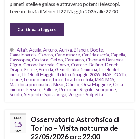
pianeti, stelle e galassie attraverso potenti telescopi.
L’evento inizia il Venerdì 22 Maggio 2026 alle 22:00 …
Continua a leggere
Altair
,
Aquila
,
Arturo
,
Auriga
,
Bilancia
,
Boote
,
Camelopardis
,
Cancro
,
Cane minore
,
Cani da caccia
,
Capella
,
Cassiopea
,
Castore
,
Cefeo
,
Centauro
,
Chioma di Berenice
,
Cigno
,
Corona boreale
,
Corvo
,
Cratere
,
Delfino
,
Deneb
,
Drago
,
Ercole
,
Freccia
,
Gemelli
,
Idra femmina
,
Il cielo del
mese
,
Il cielo di Maggio
,
Il cielo di maggio 2026
,
INAF- OATo
,
Leone
,
Leone minore
,
Lince
,
Lira
,
Lucertola
,
M44
,
M45
,
Macchina pneumatica
,
Mizar
,
Ofiuco
,
Orsa Maggiore
,
Orsa
minore
,
Perseo
,
Polluce
,
Procione
,
Regolo
,
Scorpione
,
Scudo
,
Serpente
,
Spica
,
Vega
,
Vergine
,
Volpetta
Osservatorio Astrofisico di
MAG
15
Torino – Visita notturna del
2026
22/05/2026 ore 22:00