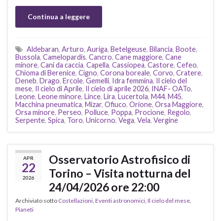
Continua a leggere
Aldebaran
,
Arturo
,
Auriga
,
Betelgeuse
,
Bilancia
,
Boote
,
Bussola
,
Camelopardis
,
Cancro
,
Cane maggiore
,
Cane
minore
,
Cani da caccia
,
Capella
,
Cassiopea
,
Castore
,
Cefeo
,
Chioma di Berenice
,
Cigno
,
Corona boreale
,
Corvo
,
Cratere
,
Deneb
,
Drago
,
Ercole
,
Gemelli
,
Idra femmina
,
Il cielo del
mese
,
Il cielo di Aprile
,
Il cielo di aprile 2026
,
INAF- OATo
,
Leone
,
Leone minore
,
Lince
,
Lira
,
Lucertola
,
M44
,
M45
,
Macchina pneumatica
,
Mizar
,
Ofiuco
,
Orione
,
Orsa Maggiore
,
Orsa minore
,
Perseo
,
Polluce
,
Poppa
,
Procione
,
Regolo
,
Serpente
,
Spica
,
Toro
,
Unicorno
,
Vega
,
Vela
,
Vergine
Osservatorio Astrofisico di
APR
22
Torino – Visita notturna del
2026
24/04/2026 ore 22:00
Archiviato sotto
Costellazioni
,
Eventi astronomici
,
Il cielo del mese
,
Pianeti