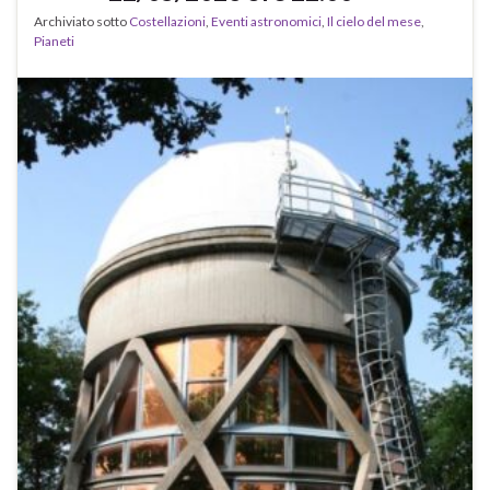
Archiviato sotto
Costellazioni
,
Eventi astronomici
,
Il cielo del mese
,
Pianeti