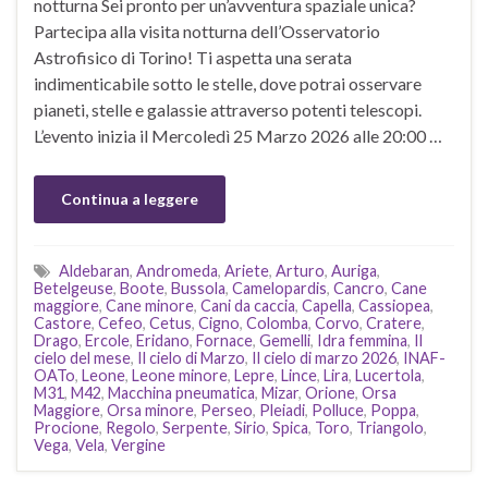
notturna Sei pronto per un’avventura spaziale unica?
Partecipa alla visita notturna dell’Osservatorio
Astrofisico di Torino! Ti aspetta una serata
indimenticabile sotto le stelle, dove potrai osservare
pianeti, stelle e galassie attraverso potenti telescopi.
L’evento inizia il Mercoledì 25 Marzo 2026 alle 20:00 …
Continua a leggere
Aldebaran
,
Andromeda
,
Ariete
,
Arturo
,
Auriga
,
Betelgeuse
,
Boote
,
Bussola
,
Camelopardis
,
Cancro
,
Cane
maggiore
,
Cane minore
,
Cani da caccia
,
Capella
,
Cassiopea
,
Castore
,
Cefeo
,
Cetus
,
Cigno
,
Colomba
,
Corvo
,
Cratere
,
Drago
,
Ercole
,
Eridano
,
Fornace
,
Gemelli
,
Idra femmina
,
Il
cielo del mese
,
Il cielo di Marzo
,
Il cielo di marzo 2026
,
INAF-
OATo
,
Leone
,
Leone minore
,
Lepre
,
Lince
,
Lira
,
Lucertola
,
M31
,
M42
,
Macchina pneumatica
,
Mizar
,
Orione
,
Orsa
Maggiore
,
Orsa minore
,
Perseo
,
Pleiadi
,
Polluce
,
Poppa
,
Procione
,
Regolo
,
Serpente
,
Sirio
,
Spica
,
Toro
,
Triangolo
,
Vega
,
Vela
,
Vergine