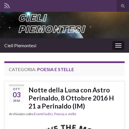
Atti
il
Search for:
mod
di
rice
Cieli Piemontesi
Attiv
la
navig
CATEGORIA:
POESIA E STELLE
Notte della Luna con Astro
OTT
03
Perinaldo, 8 Ottobre 2016 H
2016
21 a Perinaldo (IM)
Archiviato sotto
Eventi ludici
,
Poesia e stelle