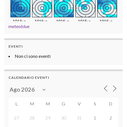
meteoblue
EVENTI
Non ci sono eventi
CALENDARIO EVENTI
L
M
M
G
V
S
D
27
28
29
30
31
1
2