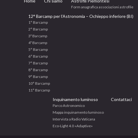
Home
Chi siamo
Astrofili Piemontesi
Form anagrafica associazioni astrofile
12° Barcamp per l’Astronomia – Ochieppo inferiore (BI)
1° Barcamp
2° Barcamp
3º Barcamp
4º Barcamp
5° Barcamp
6° Barcamp
7° Barcamp
8° Barcamp
9° Barcamp
10° Barcamp
11° Barcamp
Inquinamento luminoso
Contattaci
Parco Astronomico
Mappa inquinamento luminoso
Intervista a Radio Vaticana
Eco‐Light 4.0 «Adaptive»