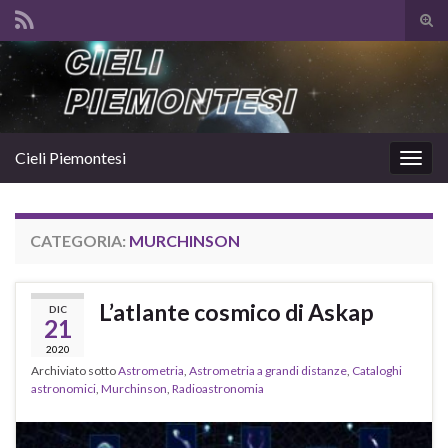
Atti
il
Search for:
mod
di
rice
Cieli Piemontesi
Attiv
la
navig
CATEGORIA:
MURCHINSON
L’atlante cosmico di Askap
DIC
21
2020
Archiviato sotto
Astrometria
,
Astrometria a grandi distanze
,
Cataloghi
astronomici
,
Murchinson
,
Radioastronomia