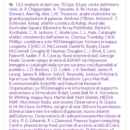
13.5 exabyte di dati raw
,
70 Gpx
,
83 per cento dell’intero
cielo
,
A. P. Chippendale
,
A. Tzioumis
,
A. W. Hotan
,
Adam
Stewart
,
Alan Ng
,
Alec J. M. Thomson
,
analisi statistiche su
grandi popolazioni di galassie
,
Andrew O’Brien
,
Antony E. T.
Schinckel
,
Askap
,
atlante cosmico di Askap
,
Australia
,
Australian Square Kilometre Array Pathfinder
,
Bärbel S.
Koribalski
,
C. A. Jackson
,
C. Anderson
,
C. L. Hale
,
Cataloghi
stellari
,
censimento dell’universo
,
Chenoa Tremblay
,
Chris
Phillips
,
combinare solo 903 immagini per formare la mappa
completa
,
CSIRO
,
D. McConnell
,
Daniel N. Roxby
,
David
McConnell
,
Douglas B. Hayman
,
Douglas C.-J. Bock
,
E. Lenc
,
Elaine M. Sadler
,
F. R. Cooray
,
flussi enormi di dati
,
George
Heald
,
Grande campo di vista di ASKAP
,
Ian Heywood
,
immagini e i cataloghi della survey saranno resi disponibili al
pubblico
,
J. D. Bunton
,
J. D. Collier
,
J. K. Banfield
,
James K.
Leung
,
James R. Allison
,
John E. Reynolds
,
Joshua Pritchard
,
Karen Lee-Waddell
,
Keith W. Bannister
,
Larry Marshall
,
lCommonwealth Scientific and Industrial Research
Organisation
,
Le 903 immagini e le informazioni di supporto
ammontano a 26 terabyte di dati
,
Lewis Ball
,
M. A. Voronkov
,
M. Whiting
,
mappa Racs
,
Martin Bell
,
Matt Shields
,
MEDIA
INAF
,
Murchison Radio-astronomy Observatory
,
N. Gupta
,
N. M. McClure-Griffiths
,
nel giro di sole 300 ore ha permesso
di immortalare ben tre milioni di galassie
,
nuovo atlante
dell’Universo
,
Osservatorio di radioastronomia Murchison di
Csiro
,
P. G. Edwards
,
P. J. Diamond
,
Pawsey Supercomputing
Centre
,
phased array feed
,
portale di accesso ai dati di Csiro
,
prima survey dell’intero cielo meridionale
,
Publications of