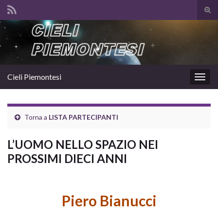
Atti
il
Search for:
mod
di
rice
Cieli Piemontesi
Attiv
la
navig
Torna a
LISTA PARTECIPANTI
L’UOMO NELLO SPAZIO NEI
PROSSIMI DIECI ANNI
Piero Bianucci