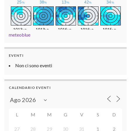
meteoblue
EVENTI
Non ci sono eventi
CALENDARIO EVENTI
L
M
M
G
V
S
D
27
28
29
30
31
1
2