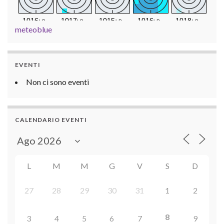
meteoblue
EVENTI
Non ci sono eventi
CALENDARIO EVENTI
L
M
M
G
V
S
D
27
28
29
30
31
1
2
8
3
4
5
6
7
9