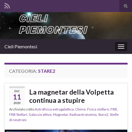
Atti
il
Search for:
mod
di
rice
Cieli Piemontesi
Attiv
la
navig
CATEGORIA:
STARE2
La magnetar della Volpetta
DIC
11
continua a stupire
2020
Archiviato sotto
Astrofisica extragalattica
,
Chime
,
Fisica stellare
,
FRB
,
FRB Stellari
,
Galassie attive
,
Magnetar
,
Radioastronomia
,
Stare2
,
Stelle
di neutroni