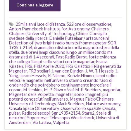
Continua a leggere
25mila anni luce di distanza
,
522 ore di osservazione
,
Anton Pannekoek Institute for Astronomy
,
Chalmers
,
Chalmers University of Technology
,
Chime
,
Consiglio
svedese della ricerca
,
Danielle Futselaar / artsource.nl
,
Detection of two bright radio bursts from magnetar SGR
1935 + 2154
,
drammatico disturbo nella magnetosfera della
stella
,
due brevi lampi ciascuno lungo un millisecondo ma
distanziati di 1.4 secondi
,
Fast Radio Burst
,
forte evidenza
che collega i lampi radio veloci con le magnetar
,
Franz
Kirsten
,
FRB
,
FRB Aprile 2020
,
FRB Galattici
,
FRB generati da
Magnetar
,
FRB stellari
,
J. van den Eijnden
,
J. W. T. Hessels
,
J.
Yang
,
Jason Hessels
,
K. Nimmo
,
Kenzie Nimmo
,
lampi radio
veloci
,
le magnetar nell’universo stanno creando fasci di
onde radio che potrebbero continuamente incrociare il
cosmo
,
M. Jenkins
,
M. P. Gawroński
,
M. P. Snelders
,
magnetar
,
Magnetar della Volpetta
,
magnetar sono i magneti più
potenti conosciuti nell’universo
,
Magnus Falck/Chalmers
University of Technology
,
Mark Snelders
,
Nature astronomy
,
Onsala Space Observatory
,
Osservatorio spaziale Onsala
,
pulsar
,
Radiotelescopi
,
Sgr 1935+2154
,
Stare2
,
Stelle di
neutroni
,
Supernove
,
Telescopio Westerbork
,
Università di
Amsterdam
,
Via Lattea
,
Volpetta