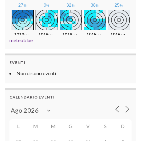
meteoblue
EVENTI
Non ci sono eventi
CALENDARIO EVENTI
L
M
M
G
V
S
D