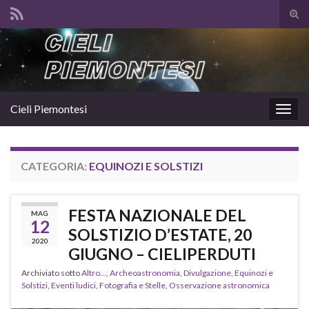
Atti
il
Search for:
mod
di
rice
Cieli Piemontesi
Attiv
la
navig
CATEGORIA:
EQUINOZI E SOLSTIZI
FESTA NAZIONALE DEL
MAG
12
SOLSTIZIO D’ESTATE, 20
2020
GIUGNO – CIELIPERDUTI
Archiviato sotto
Altro...
,
Archeoastronomia
,
Divulgazione
,
Equinozi e
Solstizi
,
Eventi ludici
,
Fotografia e Stelle
,
Osservazione astronomica