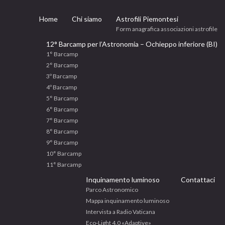
Home
Chi siamo
Astrofili Piemontesi
Form anagrafica associazioni astrofile
12° Barcamp per l’Astronomia – Ochieppo inferiore (BI)
1° Barcamp
2° Barcamp
3º Barcamp
4º Barcamp
5° Barcamp
6° Barcamp
7° Barcamp
8° Barcamp
9° Barcamp
10° Barcamp
11° Barcamp
Inquinamento luminoso
Contattaci
Parco Astronomico
Mappa inquinamento luminoso
Intervista a Radio Vaticana
Eco‐Light 4.0 «Adaptive»