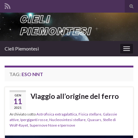
Atti
il
Search for:
mod
di
rice
Cieli Piemontesi
Attiv
la
navig
TAG:
ESO NNT
Viaggio all’origine del ferro
GEN
11
2021
Archiviato sotto
Astrofisica extragalattica
,
Fisica stellare
,
Galassie
attive
,
Ipergiganti rosse
,
Nucleosintesi stellare
,
Quasars
,
Stelle di
Wolf-Rayet
,
Supernove Nove e Ipernove