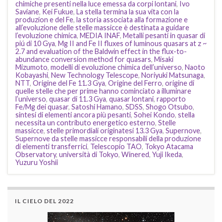
chimiche presenti nella luce emessa da corpi lontani
,
Ivo
Saviane
,
Kei Fukue
,
La stella termina la sua vita con la
produzion e del Fe
,
la storia associata alla formazione e
all’evoluzione delle stelle massicce è destinata a guidare
l’evoluzione chimica
,
MEDIA INAF
,
Metalli pesanti in quasar di
piú di 10 Gya
,
Mg II and Fe II fluxes of luminous quasars at z ~
2.7 and evaluation of the Baldwin effect in the flux-to-
abundance conversion method for quasars
,
Misaki
Mizumoto
,
modelli di evoluzione chimica dell’universo
,
Naoto
Kobayashi
,
New Technology Telescope
,
Noriyuki Matsunaga
,
NTT
,
Origine del Fe 11.3 Gya
,
Origine del Ferro
,
origine di
quelle stelle che per prime hanno cominciato a illuminare
l’universo
,
quasar di 11.3 Gya
,
quasar lontani
,
rapporto
Fe/Mg dei quasar
,
Satoshi Hamano
,
SDSS
,
Shogo Otsubo
,
sintesi di elementi ancora più pesanti
,
Sohei Kondo
,
stella
necessita un contributo energetico esterno
,
Stelle
massicce
,
stelle primordiali originatesi 13.3 Gya
,
Supernove
,
Supernove da stelle massicce responsabili della produzione
di elementi transferrici
,
Telescopio TAO
,
Tokyo Atacama
Observatory
,
università di Tokyo
,
Winered
,
Yuji Ikeda
,
Yuzuru Yoshii
IL CIELO DEL 2022