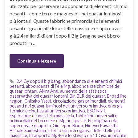
utilizzato per osservare l’abbondanza di elementi chimici
pesanti – come ferro e magnesio – nei quasar luminosi
più lontani. Queste fabbriche primordiali di elementi
pesanti – grazie alle loro stelle massicce e supernove –
già 2.4 miliardi di anni dopo il Big Bang ne avrebbero
prodotti in …
Continua a leggere
2.4 Gy dopo il big bang
,
abbondanza di elementi chimici
pesanti
,
abbondanza di Fe e Mg
,
abbondanze chimiche dei
quasar lontani
,
Akira Arai
,
aumento della statistica
osservativa dei quasar lontani
,
Blr
,
BLR dei quasar
,
Broad line
region
,
Chikako Yasui
,
circolazione gas primordiali
,
elementi
pesanti nei quasar luminosi nell’universo primitivo
,
energia
termica e cinetica all’universo primitivo
,
ESO NNT
,
Esplosione di una stella massiccia
,
fabbriche universali e
primordiali del ferro
,
Fe e Mg nei quasar
,
Fe originato da
supernovae di tipo Ia
,
Giuseppe Bono
,
Hideyo Kawakita
,
Hiroaki Sameshima
,
il ferro sia prerogativa delle stelle più
massicce
,
Il rapporto Mg/Fe é lo stesso da 11 Gya
,
impronte