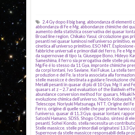
2.4 Gy dopo il big bang
,
abbondanza di elementi c
abbondanza di Fe e Mg
,
abbondanze chimiche dei qua
aumento della statistica osservativa dei quasar lont
Broad line region
,
Chikako Yasui
,
circolazione gas pr
pesanti nei quasar luminosi nell’universo primitivo
,
e
cinetica all’universo primitivo
,
ESO NNT
,
Esplosione d
fabbriche universali e primordiali del ferro
,
Fe e Mg n
da supernovae di tipo Ia
,
Giuseppe Bono
,
Hideyo Ka
Sameshima
,
il ferro sia prerogativa delle stelle più m
Mg/Fe é lo stesso da 11 Gya
,
impronte chimiche pres
da corpi lontani
,
Ivo Saviane
,
Kei Fukue
,
La stella ter
produzion e del Fe
,
la storia associata alla formazion
stelle massicce è destinata a guidare l’evoluzione ch
Metalli pesanti in quasar di piú di 10 Gya
,
Mg II and Fe
quasars at z ~ 2.7 and evaluation of the Baldwin effe
abundance conversion method for quasars
,
Misaki 
evoluzione chimica dell’universo
,
Naoto Kobayashi
,
Telescope
,
Noriyuki Matsunaga
,
NTT
,
Origine del Fe
Ferro
,
origine di quelle stelle che per prime hanno c
l’universo
,
quasar di 11.3 Gya
,
quasar lontani
,
rappor
Satoshi Hamano
,
SDSS
,
Shogo Otsubo
,
sintesi di e
pesanti
,
Sohei Kondo
,
stella necessita un contribu
Stelle massicce
,
stelle primordiali originatesi 13.3 Gy
Supernove da stelle massicce responsabili della pro