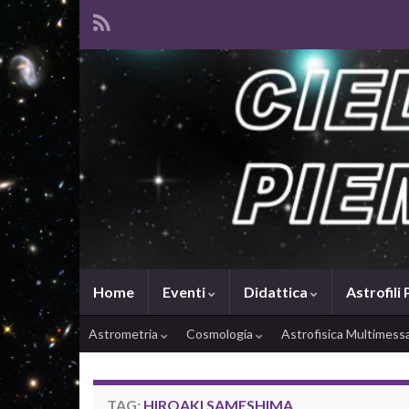
Home
Eventi
Didattica
Astrofili
Astrometria
Cosmologia
Astrofisica Multimes
TAG:
HIROAKI SAMESHIMA