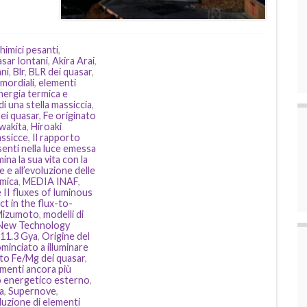
himici pesanti
,
sar lontani
,
Akira Arai
,
ani
,
Blr
,
BLR dei quasar
,
imordiali
,
elementi
nergia termica e
i una stella massiccia
,
ei quasar
,
Fe originato
wakita
,
Hiroaki
assicce
,
Il rapporto
enti nella luce emessa
mina la sua vita con la
e e all’evoluzione delle
imica
,
MEDIA INAF
,
 II fluxes of luminous
ct in the flux-to-
Mizumoto
,
modelli di
New Technology
 11.3 Gya
,
Origine del
ominciato a illuminare
to Fe/Mg dei quasar
,
lementi ancora più
to energetico esterno
,
a
,
Supernove
,
duzione di elementi