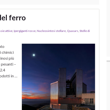
del ferro
sie attive
,
Ipergiganti rosse
,
Nucleosintesi stellare
,
Quasars
,
Stelle di
ato
i chimici
inosi più
 pesanti –
 2.4
odotti in …