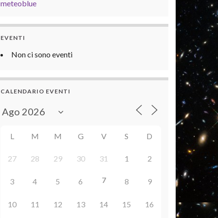
meteoblue
EVENTI
Non ci sono eventi
CALENDARIO EVENTI
L
M
M
G
V
S
D
27
28
29
30
31
1
2
7
3
4
5
6
8
9
10
11
12
13
14
15
16