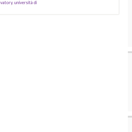
vatory
,
università di