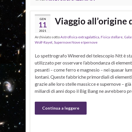
Viaggio all’origine 
GEN
11
2021
Archiviato sotto
Astrofisica extragalattica
,
Fisica stellare
,
Galas
Wolf-Rayet
,
Supernove Nove e Ipernove
Lo spettrografo Winered del telescopio Ntt è st
utilizzato per osservare l’abbondanza di element
pesanti – come ferro e magnesio – nei quasar lum
lontani. Queste fabbriche primordiali di elementi
grazie alle loro stelle massicce e supernove – già
miliardi di anni dopo il Big Bang ne avrebbero pr
Continua a leggere