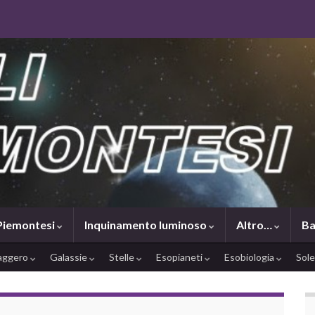
 Piemontesi
Inquinamento luminoso
Altro…
Ba
saggero
Galassie
Stelle
Esopianeti
Esobiologia
Sol