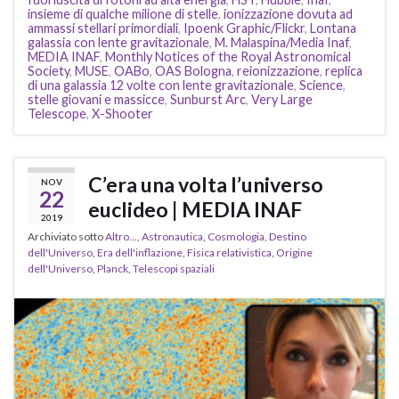
insieme di qualche milione di stelle
,
ionizzazione dovuta ad
ammassi stellari primordiali
,
Ipoenk Graphic/Flickr
,
Lontana
galassia con lente gravitazionale
,
M. Malaspina/Media Inaf
,
MEDIA INAF
,
Monthly Notices of the Royal Astronomical
Society
,
MUSE
,
OABo
,
OAS Bologna
,
reionizzazione
,
replica
di una galassia 12 volte con lente gravitazionale
,
Science
,
stelle giovani e massicce
,
Sunburst Arc
,
Very Large
Telescope
,
X-Shooter
C’era una volta l’universo
NOV
22
euclideo | MEDIA INAF
2019
Archiviato sotto
Altro...
,
Astronautica
,
Cosmologia
,
Destino
dell'Universo
,
Era dell'inflazione
,
Fisica relativistica
,
Origine
dell'Universo
,
Planck
,
Telescopi spaziali