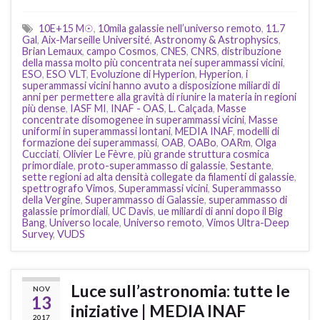
10E+15 M☉
,
10mila galassie nell’universo remoto
,
11.7
Gal
,
Aix-Marseille Université
,
Astronomy & Astrophysics
,
Brian Lemaux
,
campo Cosmos
,
CNES
,
CNRS
,
distribuzione
della massa molto più concentrata nei superammassi vicini
,
ESO
,
ESO VLT
,
Evoluzione di Hyperion
,
Hyperion
,
i
superammassi vicini hanno avuto a disposizione miliardi di
anni per permettere alla gravità di riunire la materia in regioni
più dense
,
IASF MI
,
INAF - OAS
,
L. Calçada
,
Masse
concentrate disomogenee in superammassi vicini
,
Masse
uniformi in superammassi lontani
,
MEDIA INAF
,
modelli di
formazione dei superammassi
,
OAB
,
OABo
,
OARm
,
Olga
Cucciati
,
Olivier Le Fèvre
,
più grande struttura cosmica
primordiale
,
proto-superammasso di galassie
,
Sestante
,
sette regioni ad alta densità collegate da filamenti di galassie
,
spettrografo Vimos
,
Superammassi vicini
,
Superammasso
della Vergine
,
Superammasso di Galassie
,
superammasso di
galassie primordiali
,
UC Davis
,
ue miliardi di anni dopo il Big
Bang
,
Universo locale
,
Universo remoto
,
Vimos Ultra-Deep
Survey
,
VUDS
Luce sull’astronomia: tutte le
NOV
13
iniziative | MEDIA INAF
2017