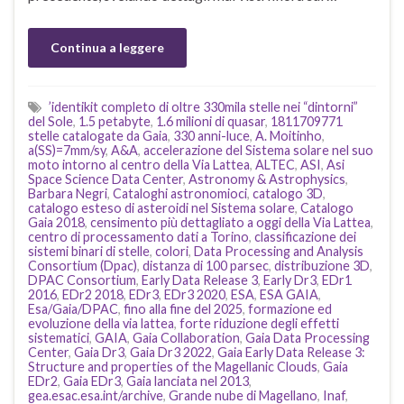
Continua a leggere
’identikit completo di oltre 330mila stelle nei “dintorni”
del Sole
,
1.5 petabyte
,
1.6 milioni di quasar
,
1811709771
stelle catalogate da Gaia
,
330 anni-luce
,
A. Moitinho
,
a(SS)=7mm/sy
,
A&A
,
accelerazione del Sistema solare nel suo
moto intorno al centro della Via Lattea
,
ALTEC
,
ASI
,
Asi
Space Science Data Center
,
Astronomy & Astrophysics
,
Barbara Negri
,
Cataloghi astronomioci
,
catalogo 3D
,
catalogo esteso di asteroidi nel Sistema solare
,
Catalogo
Gaia 2018
,
censimento più dettagliato a oggi della Via Lattea
,
centro di processamento dati a Torino
,
classificazione dei
sistemi binari di stelle
,
colori
,
Data Processing and Analysis
Consortium (Dpac)
,
distanza di 100 parsec
,
distribuzione 3D
,
DPAC Consortium
,
Early Data Release 3
,
Early Dr3
,
EDr1
2016
,
EDr2 2018
,
EDr3
,
EDr3 2020
,
ESA
,
ESA GAIA
,
Esa/Gaia/DPAC
,
fino alla fine del 2025
,
formazione ed
evoluzione della via lattea
,
forte riduzione degli effetti
sistematici
,
GAIA
,
Gaia Collaboration
,
Gaia Data Processing
Center
,
Gaia Dr3
,
Gaia Dr3 2022
,
Gaia Early Data Release 3:
Structure and properties of the Magellanic Clouds
,
Gaia
EDr2
,
Gaia EDr3
,
Gaia lanciata nel 2013
,
gea.esac.esa.int/archive
,
Grande nube di Magellano
,
Inaf
,