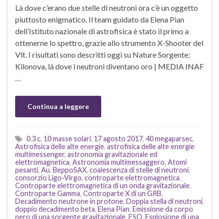
Là dove c’erano due stelle di neutroni ora c’è un oggetto
piuttosto enigmatico. Il team guidato da Elena Pian
dell’Istituto nazionale di astrofisica è stato il primo a
ottenerne lo spettro, grazie allo strumento X-Shooter del
Vlt. I risultati sono descritti oggi su Nature Sorgente:
Kilonova, là dove i neutroni diventano oro | MEDIA INAF
…
Continua a leggere
0.3 c
,
10 masse solari
,
17 agosto 2017
,
40 megaparsec
,
Astrofisica delle alte energie
,
astrofisica delle alte energie
multimessenger
,
astronomia gravitazionale ed
elettromagnetica
,
Astronomia multimessaggero
,
Atomi
pesanti
,
Au
,
BeppoSAX
,
coalescenza di stelle di neutroni
,
consorzio Ligo-Virgo
,
controparte elettromagnetica
,
Controparte elettromagnetica di un onda gravitazionale
,
Controparte Gamma
,
Controparte X di un GRB
,
Decadimento neutrone in protone
,
Doppia stella di neutroni
,
doppio decadimento beta
,
Elena Pian
,
Emissione da corpo
nero di una sorgente gravitazionale
,
ESO
,
Esplosione di una