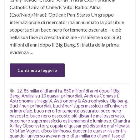
Catholic Univ. of Chile/F. Vito; Radio: Alma
(Eso/Naoj/Nrao); Optical: Pan-Starss Un gruppo
internazionale di ricercatori ha annunciato la possibile
scoperta di un buco nero fortemente oscurato – cioè
nella sua fase di crescita iniziale – risalente a soli 850
milioni di anni dopo il Big Bang. Si tratta della prima
evidenza …
Continua a leggere
12
,
85 miliardi di anni fa
,
850 milioni di anni dopo il Big
Bang
,
Analisi su 10 quasar primordiali
,
Andrea Comastri
,
Astronomia ai raggi X
,
Astronomy & Astrophysics
,
Big bang
,
Buchi neri primordiali
,
buchi neri supermassicci nell’universo
primordiale
,
buco nero fortemente oscurato
,
buco nero
nascosto
,
buco nero nascosto più distante mai osservato
,
buco nero supermassiccio estremamente luminoso
,
Chandra
X-Ray Observatory
,
coppia di quasar più distante mai rilevata
,
Cristian Vignali
,
disco luminoso
,
duecento quasar risalenti a
quando l’universo aveva meno di un miliardo di anni
,
fase di