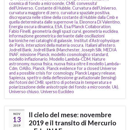
cosmica di fondo a microonde
,
CMB
,
convessita'
dell'Universo
,
Costante di Hubble
,
Curvatura dell'Universo
,
curvatura maggiore di zero
,
curvatura spaziale positiva
,
discrepanza nelle stime della costante di Hubble dalla Cmb e
quella determinata dalle supernove Ia
,
Eleonora Di Valentino
,
Energia oscura dinamica
,
ESA
,
Esa/Planck Collaboration
,
Fabio Finelli
,
geometria degli spazi curvi
,
geometria euclidea
,
informazione geometrica derivante dalle oscillazioni
barioniche nei cataloghi di galassie
,
Institut d’Astrophysique
de Paris
,
interazioni della materia oscura
,
Italiani all'estero
,
Jodrell Bank
,
Jodrell Bank (Manchester
,
Joseph Silk
,
MEDIA
INAF
,
missione Planck
,
modello cosmologico standard
,
modello inflazionario
,
Modello Lambda-CDM
,
Nature
astronomy
,
nuova fisica
,
nuova fisica oltre il modello Lambda–
Cdm
,
OABo
,
Planck
,
Planck evidence for a closed Universe
and a possible crisis for cosmology
,
Planck Legacy release
,
Sapienza
,
spettro della deflessione gravitazionale (lensing)
dei fotoni del CMB
,
spettro di potenza in temperatura e
polarizzazione delle anisotropie del fondo a microonde
,
Uk)
,
Universo chiuso
,
Universo Euclideo
Il cielo del mese: novembre
NOV
13
2019 e il transito di Mercurio
2019