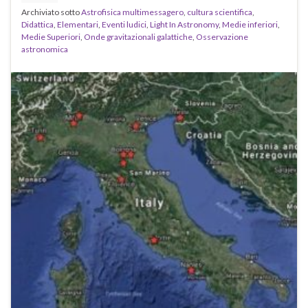
Archiviato sotto
Astrofisica multimessagero
,
cultura scientifica
,
Didattica
,
Elementari
,
Eventi ludici
,
Light In Astronomy
,
Medie inferiori
,
Medie Superiori
,
Onde gravitazionali galattiche
,
Osservazione
astronomica