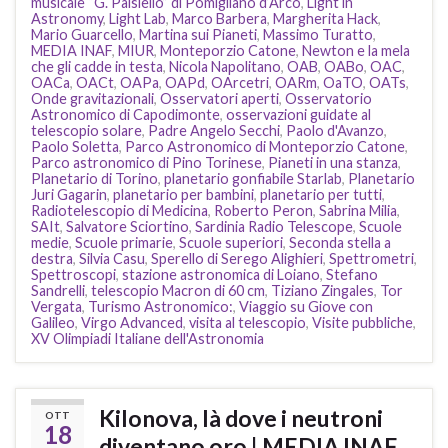
musicale “G. Paisiello” di Pomigliano d’Arco
,
Light in
Astronomy
,
Light Lab
,
Marco Barbera
,
Margherita Hack
,
Mario Guarcello
,
Martina sui Pianeti
,
Massimo Turatto
,
MEDIA INAF
,
MIUR
,
Monteporzio Catone
,
Newton e la mela
che gli cadde in testa
,
Nicola Napolitano
,
OAB
,
OABo
,
OAC
,
OACa
,
OACt
,
OAPa
,
OAPd
,
OArcetri
,
OARm
,
OaTO
,
OATs
,
Onde gravitazionali
,
Osservatori aperti
,
Osservatorio
Astronomico di Capodimonte
,
osservazioni guidate al
telescopio solare
,
Padre Angelo Secchi
,
Paolo d'Avanzo
,
Paolo Soletta
,
Parco Astronomico di Monteporzio Catone
,
Parco astronomico di Pino Torinese
,
Pianeti in una stanza
,
Planetario di Torino
,
planetario gonfiabile Starlab
,
Planetario
Juri Gagarin
,
planetario per bambini
,
planetario per tutti
,
Radiotelescopio di Medicina
,
Roberto Peron
,
Sabrina Milia
,
SAIt
,
Salvatore Sciortino
,
Sardinia Radio Telescope
,
Scuole
medie
,
Scuole primarie
,
Scuole superiori
,
Seconda stella a
destra
,
Silvia Casu
,
Sperello di Serego Alighieri
,
Spettrometri
,
Spettroscopi
,
stazione astronomica di Loiano
,
Stefano
Sandrelli
,
telescopio Macron di 60 cm
,
Tiziano Zingales
,
Tor
Vergata
,
Turismo Astronomico:
,
Viaggio su Giove con
Galileo
,
Virgo Advanced
,
visita al telescopio
,
Visite pubbliche
,
XV Olimpiadi Italiane dell'Astronomia
Kilonova, là dove i neutroni
OTT
18
diventano oro | MEDIA INAF