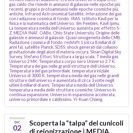
gas caldo che risiede in ammassi di galassie nelle epoche più
recenti
,
gruppi e protoammassi nelle epoche cosmiche più
antiche
,
Infrared Astronomical Satellite
,
Interazione dei gas
con radiazone cosmica di fondo
,
IRAS
,
Istituto Kavli per la
fisica e la matematica dell Universo
,
Jim Peebles
,
Kavli Ipmu
,
La temperatura media dell Universo aumenta per effetto S-
Z
,
MEDIA INAF
,
OABo
,
Ohio State University
,
Origine delle
galassie e ammassi di galassie
,
Quasi omogeneità della CMB
,
Radiazione cosmica di fondo
,
redshift 1 (circa 8 miliardi di
anni fa)
,
satellite Planck
,
SDSS
,
shock generati dal collasso
gravitazionale degli aloni di materia oscura
,
Sloan Digital Sky
Survey
,
Stefano Ettori
,
Struttura a larga scala
,
T media gas
Universo 2 MK
,
Temperatura corpo nero Universo 2.7 K
,
Temperatura dei gas nelle grandi strutture dell Universo
,
Temperatura del gas primordiale
,
temperatura iniziale
Universo di 3000 K
,
temperatura media del gas nelle grandi
strutture dell’universo è aumentata di circa 3 volte negli
ultimi 8 miliardi di anni
,
Temperatura media dell Universo
,
temperatura media delle strutture cosmiche
,
Universo in
continua espansione
,
Universo in espansione accelerata
,
universo primordiale e caldissimo
,
Yi-Kuan Chiang
Scoperta la “talpa” dei cunicoli
DIC
02
di reionizzazione | MEDIA