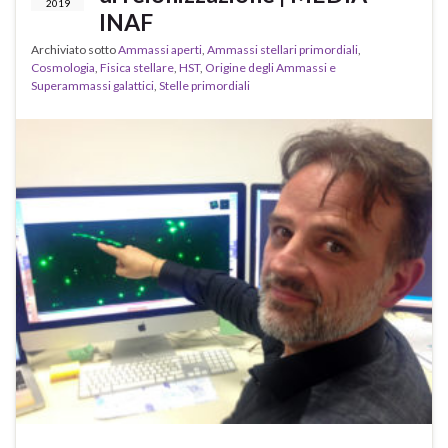
2019
INAF
Archiviato sotto
Ammassi aperti
,
Ammassi stellari primordiali
,
Cosmologia
,
Fisica stellare
,
HST
,
Origine degli Ammassi e
Superammassi galattici
,
Stelle primordiali