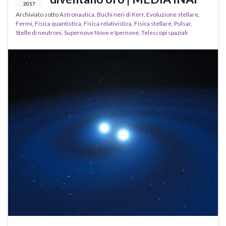
2017
Archiviato sotto
Astronautica
,
Buchi neri di Kerr
,
Evoluzione stellare
,
Fermi
,
Fisica quantistica
,
Fisica relativistica
,
Fisica stellare
,
Pulsar
,
Stelle di neutroni
,
Supernove Nove e Ipernove
,
Telescopi spaziali