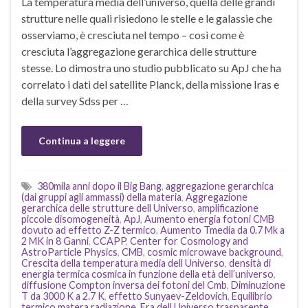
La temperatura media dell’universo, quella delle grandi
strutture nelle quali risiedono le stelle e le galassie che
osserviamo, è cresciuta nel tempo – così come è
cresciuta l’aggregazione gerarchica delle strutture
stesse. Lo dimostra uno studio pubblicato su ApJ che ha
correlato i dati del satellite Planck, della missione Iras e
della survey Sdss per …
Continua a leggere
380mila anni dopo il Big Bang
,
aggregazione gerarchica
(dai gruppi agli ammassi) della materia
,
Aggregazione
gerarchica delle strutture dell Universo
,
amplificazione
piccole disomogeneità
,
ApJ
,
Aumento energia fotoni CMB
dovuto ad effetto Z-Z termico
,
Aumento Tmedia da 0.7 Mk a
2 MK in 8 Ganni
,
CCAPP
,
Center for Cosmology and
AstroParticle Physics
,
CMB
,
cosmic microwave background
,
Crescita della temperatura media dell Universo
,
densità di
energia termica cosmica in funzione della età dell’universo
,
diffusione Compton inversa dei fotoni del Cmb
,
Diminuzione
T da 3000 K a 2.7 K
,
effetto Sunyaev-Zeldovich
,
Equilibrio
termico matera radiazione
,
Era dell Universo trasparente
,