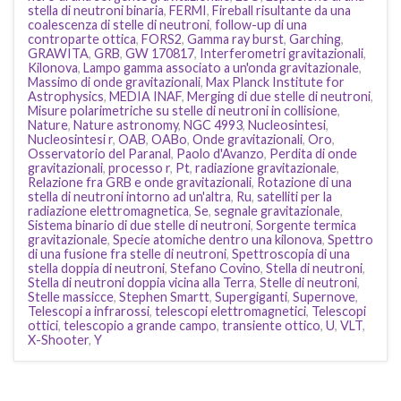
stella di neutroni binaria
,
FERMI
,
Fireball risultante da una
coalescenza di stelle di neutroni
,
follow-up di una
controparte ottica
,
FORS2
,
Gamma ray burst
,
Garching
,
GRAWITA
,
GRB
,
GW 170817
,
Interferometri gravitazionali
,
Kilonova
,
Lampo gamma associato a un'onda gravitazionale
,
Massimo di onde gravitazionali
,
Max Planck Institute for
Astrophysics
,
MEDIA INAF
,
Merging di due stelle di neutroni
,
Misure polarimetriche su stelle di neutroni in collisione
,
Nature
,
Nature astronomy
,
NGC 4993
,
Nucleosintesi
,
Nucleosintesi r
,
OAB
,
OABo
,
Onde gravitazionali
,
Oro
,
Osservatorio del Paranal
,
Paolo d'Avanzo
,
Perdita di onde
gravitazionali
,
processo r
,
Pt
,
radiazione gravitazionale
,
Relazione fra GRB e onde gravitazionali
,
Rotazione di una
stella di neutroni intorno ad un'altra
,
Ru
,
satelliti per la
radiazione elettromagnetica
,
Se
,
segnale gravitazionale
,
Sistema binario di due stelle di neutroni
,
Sorgente termica
gravitazionale
,
Specie atomiche dentro una kilonova
,
Spettro
di una fusione fra stelle di neutroni
,
Spettroscopia di una
stella doppia di neutroni
,
Stefano Covino
,
Stella di neutroni
,
Stella di neutroni doppia vicina alla Terra
,
Stelle di neutroni
,
Stelle massicce
,
Stephen Smartt
,
Supergiganti
,
Supernove
,
Telescopi a infrarossi
,
telescopi elettromagnetici
,
Telescopi
ottici
,
telescopio a grande campo
,
transiente ottico
,
U
,
VLT
,
X-Shooter
,
Y