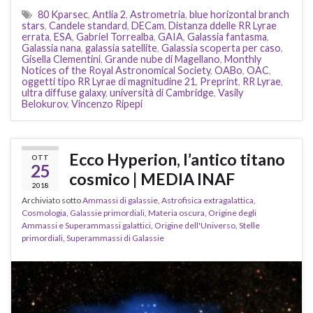
80 Kparsec
,
Antlia 2
,
Astrometria
,
blue horizontal branch
stars
,
Candele standard
,
DECam
,
Distanza ddelle RR Lyrae
errata
,
ESA
,
Gabriel Torrealba
,
GAIA
,
Galassia fantasma
,
Galassia nana
,
galassia satellite
,
Galassia scoperta per caso
,
Gisella Clementini
,
Grande nube di Magellano
,
Monthly
Notices of the Royal Astronomical Society
,
OABo
,
OAC
,
oggetti tipo RR Lyrae di magnitudine 21
,
Preprint
,
RR Lyrae
,
ultra diffuse galaxy
,
università di Cambridge
,
Vasily
Belokurov
,
Vincenzo Ripepi
Ecco Hyperion, l’antico titano
OTT
25
cosmico | MEDIA INAF
2018
Archiviato sotto
Ammassi di galassie
,
Astrofisica extragalattica
,
Cosmologia
,
Galassie primordiali
,
Materia oscura
,
Origine degli
Ammassi e Superammassi galattici
,
Origine dell'Universo
,
Stelle
primordiali
,
Superammassi di Galassie