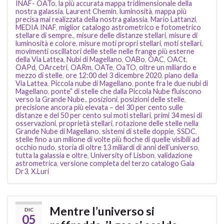
INAF- OATo
,
la più accurata mappa tridimensionale della
nostra galassia
,
Laurent Chemin
,
luminosità
,
mappa più
precisa mai realizzata della nostra galassia
,
Mario Lattanzi
,
MEDIA INAF
,
miglior catalogo astrometrico e fotometrico
stellare di sempre.
,
misure delle distanze stellari
,
misure di
luminosità e colore
,
misure moti propri stellari
,
moti stellari
,
movimenti oscillatori delle stelle nelle frange più esterne
della Via Lattea
,
Nubi di Magellano
,
OABo
,
OAC
,
OACt
,
OAPd
,
OArcetri
,
OARm
,
OATe
,
OaTO
,
oltre un miliardo e
mezzo di stelle
,
ore 12:00 del 3 dicembre 2020
,
piano della
Via Lattea
,
Piccola nube di Magellano
,
ponte fra le due nubi di
Magellano
,
ponte” di stelle che dalla Piccola Nube fluiscono
verso la Grande Nube.
,
posizioni
,
posizioni delle stelle
,
precisione ancora più elevata – del 30 per cento sulle
distanze e del 50 per cento sui moti stellari
,
primi 34 mesi di
osservazioni
,
proprietà stellari
,
rotazione delle stelle nella
Grande Nube di Magellano
,
sistemi di stelle doppie
,
SSDC
,
stelle fino a un milione di volte più fioche di quelle visibili ad
occhio nudo
,
storia di oltre 13 miliardi di anni dell’universo
,
tutta la galassia e oltre
,
University of Lisbon
,
validazione
astrometrica
,
versione completa del terzo catalogo Gaia
Dr3
,
X.Luri
Mentre l’universo si
DIC
05