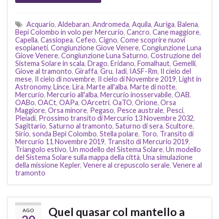
Acquario
,
Aldebaran
,
Andromeda
,
Aquila
,
Auriga
,
Balena
,
Bepi Colombo in volo per Mercurio
,
Cancro
,
Cane maggiore
,
Capella
,
Cassiopea
,
Cefeo
,
Cigno
,
Come scoprire nuovi
esopianeti
,
Congiunzione Giove Venere
,
Congiunzione Luna
Giove Venere
,
Congiunzione Luna Saturno
,
Costruzione del
Sistema Solare in scala
,
Drago
,
Eridano
,
Fomalhaut
,
Gemelli
,
Giove al tramonto
,
Giraffa
,
Gru
,
Iadi
,
IASF-Rm
,
Il cielo del
mese
,
Il cielo di novembre
,
Il cielo di Novembre 2019
,
Light in
Astronomy
,
Lince
,
Lira
,
Marte all'alba
,
Marte di notte
,
Mercurio
,
Mercurio all'alba
,
Mercurio inosservabile
,
OAB
,
OABo
,
OACt
,
OAPa
,
OArcetri
,
OaTO
,
Orione
,
Orsa
Maggiore
,
Orsa minore
,
Pegaso
,
Pesce australe
,
Pesci
,
Pleiadi
,
Prossimo transito di Mercurio 13 Novembre 2032
,
Sagittario
,
Saturno al tramonto
,
Saturno di sera
,
Scultore
,
Sirio
,
sonda Bepi Colombo
,
Stella polare
,
Toro
,
Transito di
Mercurio 11 Novembre 2019
,
Transito di Mercurio 2019
,
Triangolo estivo
,
Un modello del Sistema Solare
,
Un modello
del Sistema Solare sulla mappa della città
,
Una simulazione
della missione Kepler
,
Venere al crepuscolo serale
,
Venere al
tramonto
Quel quasar col mantello a
AGO