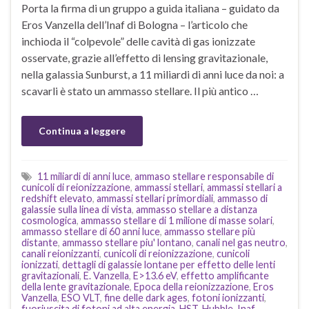
Porta la firma di un gruppo a guida italiana – guidato da
Eros Vanzella dell’Inaf di Bologna – l’articolo che
inchioda il “colpevole” delle cavità di gas ionizzate
osservate, grazie all’effetto di lensing gravitazionale,
nella galassia Sunburst, a 11 miliardi di anni luce da noi: a
scavarli è stato un ammasso stellare. Il più antico …
Continua a leggere
11 miliardi di anni luce
,
ammaso stellare responsabile di
cunicoli di reionizzazione
,
ammassi stellari
,
ammassi stellari a
redshift elevato
,
ammassi stellari primordiali
,
ammasso di
galassie sulla linea di vista
,
ammasso stellare a distanza
cosmologica
,
ammasso stellare di 1 milione di masse solari
,
ammasso stellare di 60 anni luce
,
ammasso stellare più
distante
,
ammasso stellare piu' lontano
,
canali nel gas neutro
,
canali reionizzanti
,
cunicoli di reionizzazione
,
cunicoli
ionizzati
,
dettagli di galassie lontane per effetto delle lenti
gravitazionali
,
E. Vanzella
,
E>13.6 eV
,
effetto amplificante
della lente gravitazionale
,
Epoca della reionizzazione
,
Eros
Vanzella
,
ESO VLT
,
fine delle dark ages
,
fotoni ionizzanti
,
fuoriuscita di fotoni ad alta energia
,
HST
,
Hubble
,
Inaf
,