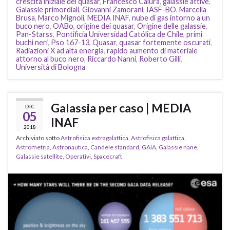
crescita iniziale dei quasar
,
Francesco Calura
,
galassie attive
,
Galassie primordiali
,
Giovanni Zamorani
,
IASF-BO
,
Marcella
Brusa
,
Marco Mignoli
,
MEDIA INAF
,
nube di gas intorno a un
buco nero
,
OABo
,
origine dei quasar
,
Origine delle galassie
,
Pan-Starss
,
Pontificia Universidad Católica de Chile
,
primi
buchi neri
,
Pso 167-13
,
Quasar
,
quasar fortemente oscurati
,
Radiazioni X ad alta energia
,
rapido aumento di materiale
attorno al buco nero
,
Riccardo Nanni
,
Roberto Gilli
,
Università di Bologna
Galassia per caso | MEDIA
DIC
05
INAF
2018
Archiviato sotto
Astrofisica extragalattica
,
Astrofisica galattica
,
Astrometria
,
Astronautica
,
Candele standard
,
GAIA
,
Galassie nane
,
Galassie satellite
,
Operativi
,
Spacecraft