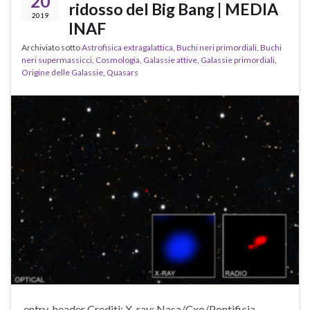
20
ridosso del Big Bang | MEDIA
2019
INAF
Archiviato sotto
Astrofisica extragalattica
,
Buchi neri primordiali
,
Buchi
neri supermassicci
,
Cosmologia
,
Galassie attive
,
Galassie primordiali
,
Origine delle Galassie
,
Quasars
.entry-header Crediti: X-ray: Nasa/Cxo/Pontificia