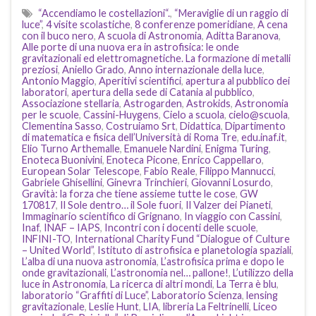
“Accendiamo le costellazioni“.
,
“Meraviglie di un raggio di
luce”
,
4 visite scolastiche
,
8 conferenze pomeridiane
,
A cena
con il buco nero
,
A scuola di Astronomia
,
Aditta Baranova
,
Alle porte di una nuova era in astrofisica: le onde
gravitazionali ed elettromagnetiche. La formazione di metalli
preziosi
,
Aniello Grado
,
Anno internazionale della luce
,
Antonio Maggio
,
Aperitivi scientifici
,
apertura al pubblico dei
laboratori
,
apertura della sede di Catania al pubblico
,
Associazione stellaria
,
Astrogarden
,
Astrokids
,
Astronomia
per le scuole
,
Cassini-Huygens
,
Cielo a scuola
,
cielo@scuola
,
Clementina Sasso
,
Costruiamo Srt
,
Didattica
,
Dipartimento
di matematica e fisica dell’Università di Roma Tre
,
edu.inaf.it
,
Elio Turno Arthemalle
,
Emanuele Nardini
,
Enigma Turing
,
Enoteca Buonivini
,
Enoteca Picone
,
Enrico Cappellaro
,
European Solar Telescope
,
Fabio Reale
,
Filippo Mannucci
,
Gabriele Ghisellini
,
Ginevra Trinchieri
,
Giovanni Losurdo
,
Gravità: la forza che tiene assieme tutte le cose
,
GW
170817
,
Il Sole dentro… il Sole fuori
,
Il Valzer dei Pianeti
,
Immaginario scientifico di Grignano
,
In viaggio con Cassini
,
Inaf
,
INAF – IAPS
,
Incontri con i docenti delle scuole
,
INFINI-TO
,
International Charity Fund “Dialogue of Culture
– United World”
,
Istituto di astrofisica e planetologia spaziali
,
L’alba di una nuova astronomia
,
L’astrofisica prima e dopo le
onde gravitazionali
,
L’astronomia nel… pallone!
,
L’utilizzo della
luce in Astronomia
,
La ricerca di altri mondi
,
La Terra è blu
,
laboratorio “Graffiti di Luce”
,
Laboratorio Scienza
,
lensing
gravitazionale
,
Leslie Hunt
,
LIA
,
libreria La Feltrinelli
,
Liceo