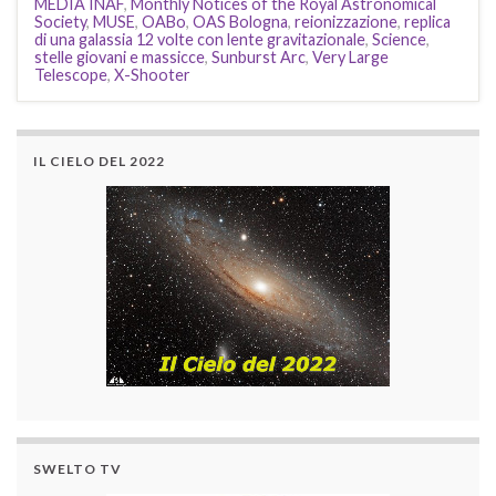
MEDIA INAF
,
Monthly Notices of the Royal Astronomical
Society
,
MUSE
,
OABo
,
OAS Bologna
,
reionizzazione
,
replica
di una galassia 12 volte con lente gravitazionale
,
Science
,
stelle giovani e massicce
,
Sunburst Arc
,
Very Large
Telescope
,
X-Shooter
IL CIELO DEL 2022
SWELTO TV