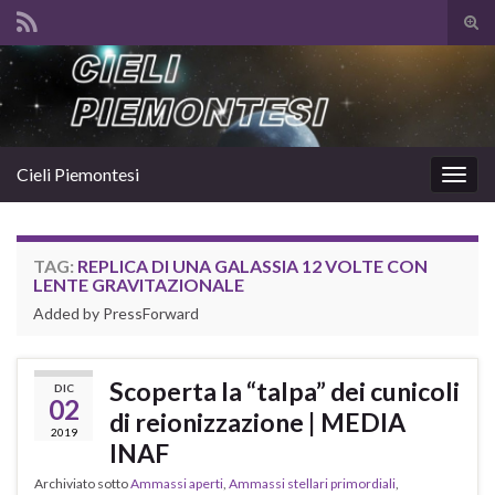
Atti
il
Search for:
mod
di
rice
Cieli Piemontesi
Attiv
la
navig
TAG:
REPLICA DI UNA GALASSIA 12 VOLTE CON
LENTE GRAVITAZIONALE
Added by PressForward
Scoperta la “talpa” dei cunicoli
DIC
02
di reionizzazione | MEDIA
2019
INAF
Archiviato sotto
Ammassi aperti
,
Ammassi stellari primordiali
,